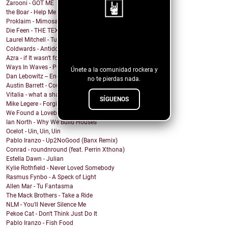
Zarooni - GOT ME
the Boar - Help Me
Proklaim - Mimosa
Die Feen - THE TEXAN
¡Sigue nuestro
Laurel Mitchell - Tuesday, Parkway
Coldwards - Antidote
blog!
Azra - if It wasn't for you
Ways In Waves - Pulled to the Sky
Únete a la comunidad rockera y
Dan Lebowitz -- Enemies
no te pierdas nada.
Austin Barrett - Country Enuf
Vitalia - what a shame
SÍGUENOS
Mike Legere - Forgiveness
We Found a Lovebird - 100%
Ian North - Why We Build Houses
Ocelot - Uin, Uin, Uin
Pablo Iranzo - Up2NoGood (Banx Remix)
Conrad - roundnround (feat. Perrin Xthona)
Estella Dawn - Julian
Kylie Rothfield - Never Loved Somebody
Rasmus Fynbo - A Speck of Light
Allen Mar - Tu Fantasma
The Mack Brothers - Take a Ride
NLM - You'll Never Silence Me
Pekoe Cat - Don't Think Just Do It
Pablo Iranzo - Fish Food