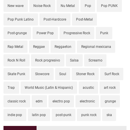
New wave
Noise Rock
Nu Metal
Pop
Pop PUNK
Pop Punk Latino
Post-Hardcore
Post-Metal
Post-grunge
Power Pop
Progressive Rock
Punk
Rap Metal
Reggae
Reggaeton
Regional mexicana
Rock N Roll
Rock progresivo
Salsa
Screamo
Skate Punk
Slowcore
Soul
Stoner Rock
Surf Rock
Trap
World Music (Latin & Hispanic)
acustic
art rock
classic rock
edm
electro pop
electronic
grunge
indie pop
latin pop
post-punk
punk rock
ska