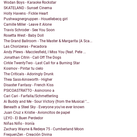
Wodan Boys - Karaoke Rockstar
SKATELAND - Sunset Cinema
Holly Havens - Fickle Heart
Pushwagnergruppen - Houellebecq girl
Camille Miller - Leave it Alone
Travis Schroder - See You Soon
Rosetta West - Baby Doll
The Grand Ballroom - The Master & Margarita (A Sca...
Las Chorizeras - Pecadora
Andy Plews - Macclesfield, I Miss You (feat. Pete ...
Jonathan Citrin - Call Off The Dogs
Cirkle TwentyTwo - Last Call for a Burning Star
Kosmov - Pintar tu cielo
The Criticals - Adoringly Drunk
Thea Sass-Ainsworth - Higher
Disaster Fantasy - French Kiss
PSICOASTRATTO - Asincrono a
Cari Cari - Farfalla/Schmetterling
Ai Buddy and Me - Sour Victory (from the Musical "...
Beneath a Steel Sky - Everyone you've ever known
Juan Cruz x Kristie - Avioncitos de papel
LEYO - El Buen Perdedor
Niñas Niño - Ironía
Zachary Wayne & Redeye 75 - Cumberland Moon
FrequenZen - Creación Divina