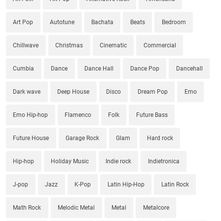
Art Pop
Autotune
Bachata
Beats
Bedroom
Chillwave
Christmas
Cinematic
Commercial
Cumbia
Dance
Dance Hall
Dance Pop
Dancehall
Dark wave
Deep House
Disco
Dream Pop
Emo
Emo Hip-hop
Flamenco
Folk
Future Bass
Future House
Garage Rock
Glam
Hard rock
Hip-hop
Holiday Music
Indie rock
Indietronica
J-pop
Jazz
K-Pop
Latin Hip-Hop
Latin Rock
Math Rock
Melodic Metal
Metal
Metalcore