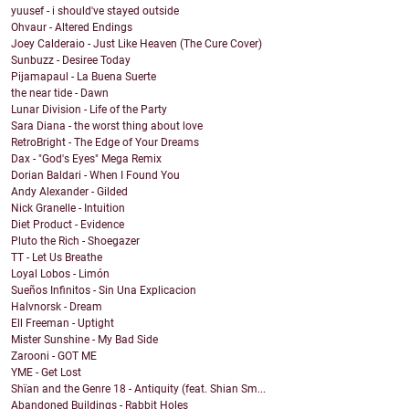
yuusef - i should've stayed outside
Ohvaur - Altered Endings
Joey Calderaio - Just Like Heaven (The Cure Cover)
Sunbuzz - Desiree Today
Pijamapaul - La Buena Suerte
the near tide - Dawn
Lunar Division - Life of the Party
Sara Diana - the worst thing about love
RetroBright - The Edge of Your Dreams
Dax - "God's Eyes" Mega Remix
Dorian Baldari - When I Found You
Andy Alexander - Gilded
Nick Granelle - Intuition
Diet Product - Evidence
Pluto the Rich - Shoegazer
TT - Let Us Breathe
Loyal Lobos - Limón
Sueños Infinitos - Sin Una Explicacion
Halvnorsk - Dream
Ell Freeman - Uptight
Mister Sunshine - My Bad Side
Zarooni - GOT ME
YME - Get Lost
Shïan and the Genre 18 - Antiquity (feat. Shian Sm...
Abandoned Buildings - Rabbit Holes