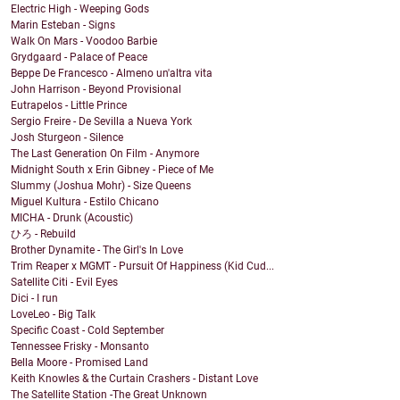
Electric High - Weeping Gods
Marin Esteban - Signs
Walk On Mars - Voodoo Barbie
Grydgaard - Palace of Peace
Beppe De Francesco - Almeno un'altra vita
John Harrison - Beyond Provisional
Eutrapelos - Little Prince
Sergio Freire - De Sevilla a Nueva York
Josh Sturgeon - Silence
The Last Generation On Film - Anymore
Midnight South x Erin Gibney - Piece of Me
Slummy (Joshua Mohr) - Size Queens
Miguel Kultura - Estilo Chicano
MICHA - Drunk (Acoustic)
ひろ - Rebuild
Brother Dynamite - The Girl's In Love
Trim Reaper x MGMT - Pursuit Of Happiness (Kid Cud...
Satellite Citi - Evil Eyes
Dici - I run
LoveLeo - Big Talk
Specific Coast - Cold September
Tennessee Frisky - Monsanto
Bella Moore - Promised Land
Keith Knowles & the Curtain Crashers - Distant Love
The Satellite Station -The Great Unknown