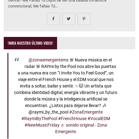
Gerina - Me Faltas Tu Lejos de ser una balada romántica
convencional, Me faltas Tú…
!MIRA NUESTRO ÚLTIMO VIDEO!
@zonaemergentemx
🚨 Nueva música en el
radar 🚨 RAYmi by the Pool nos abre las puertas
a una nueva era con “I Invite You to Feel Good”, un
viaje entre el French House y el EDM vocal que nos
invita a soltar, bailar y sentir. ✨🐱 Un artista que
combina identidad digital, energía vibrante y un futuro
donde la música y la inteligencia artificial se
encuentran. ¿Listxs para dejarse llevar? 🎶
@raymi_by_the_pool
#ZonaEmergente
#RaymiByThePool
#FrenchHouse
#VocalEDM
#NewMusicFriday
♬ sonido original - Zona
Emergente