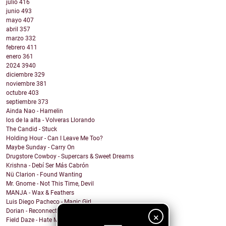
julio
416
junio
493
mayo
407
abril
357
marzo
332
febrero
411
enero
361
2024
3940
diciembre
329
noviembre
381
octubre
403
septiembre
373
Ainda Nao - Hamelin
los de la alta - Volveras Llorando
The Candid - Stuck
Holding Hour - Can I Leave Me Too?
Maybe Sunday - Carry On
Drugstore Cowboy - Supercars & Sweet Dreams
Krishna - Debí Ser Más Cabrón
Nü Clarion - Found Wanting
Mr. Gnome - Not This Time, Devil
MANJA - Wax & Feathers
Luis Diego Pacheco - Magic Girl
Dorian - Reconnected
×
Field Daze - Hate Me