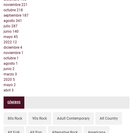
noviembre
221
octubre
218
septiembre
187
agosto
341
julio
287
junio
140
mayo
45
2022
12
diciembre
4
noviembre
1
octubre
1
agosto
1
junio
2
marzo
3
2020
5
mayo
2
abril
3
GÉNEROS
80s Rock
90s Rock
Adult Contemporary
Alt Country
Alt Folk
Alt Pop
Alternative Rock
Americana