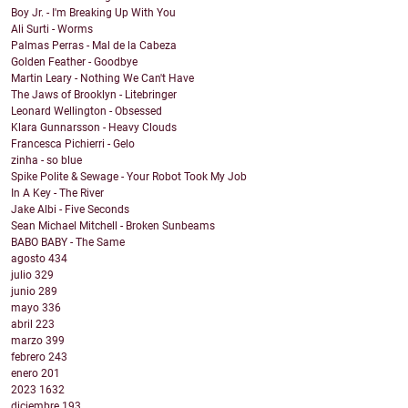
Boy Jr. - I'm Breaking Up With You
Ali Surti - Worms
Palmas Perras - Mal de la Cabeza
Golden Feather - Goodbye
Martin Leary - Nothing We Can't Have
The Jaws of Brooklyn - Litebringer
Leonard Wellington - Obsessed
Klara Gunnarsson - Heavy Clouds
Francesca Pichierri - Gelo
zinha - so blue
Spike Polite & Sewage - Your Robot Took My Job
In A Key - The River
Jake Albi - Five Seconds
Sean Michael Mitchell - Broken Sunbeams
BABO BABY - The Same
agosto
434
julio
329
junio
289
mayo
336
abril
223
marzo
399
febrero
243
enero
201
2023
1632
diciembre
193