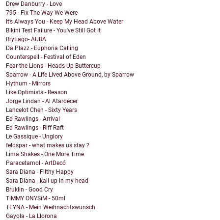
Drew Danburry - Love
795 - Fix The Way We Were
It’s Always You - Keep My Head Above Water
Bikini Test Failure - You've Still Got It
Brytiago- AURA
Da Plazz - Euphoria Calling
Counterspell - Festival of Eden
Fear the Lions - Heads Up Buttercup
Sparrow - A Life Lived Above Ground, by Sparrow
Hythum - Mirrors
Like Optimists - Reason
Jorge Lindan - Al Atardecer
Lancelot Chen - Sixty Years
Ed Rawlings - Arrival
Ed Rawlings - Riff Raft
Le Gassique - Unglory
feldspar - what makes us stay ?
Lima Shakes - One More Time
Paracetamol - ArtDecó
Sara Diana - Filthy Happy
Sara Diana - kall up in my head
Bruklin - Good Cry
TiMMY ONYSiM - 50ml
TEYNA - Mein Weihnachtswunsch
Gayola - La Llorona