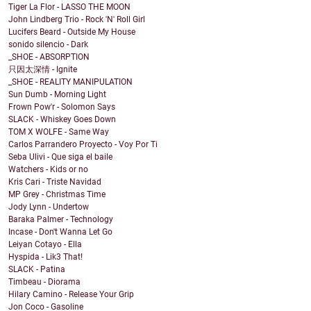
Tiger La Flor - LASSO THE MOON
John Lindberg Trio - Rock 'N' Roll Girl
Lucifers Beard - Outside My House
sonido silencio - Dark
_SHOE - ABSORPTION
只因太深情 - Ignite
_SHOE - REALITY MANIPULATION
Sun Dumb - Morning Light
Frown Pow'r - Solomon Says
SLACK - Whiskey Goes Down
TOM X WOLFE - Same Way
Carlos Parrandero Proyecto - Voy Por Ti
Seba Ulivi - Que siga el baile
Watchers - Kids or no
Kris Cari - Triste Navidad
MP Grey - Christmas Time
Jody Lynn - Undertow
Baraka Palmer - Technology
Incase - Don't Wanna Let Go
Leiyan Cotayo - Ella
Hyspida - Lik3 That!
SLACK - Patina
Timbeau - Diorama
Hilary Camino - Release Your Grip
Jon Coco - Gasoline