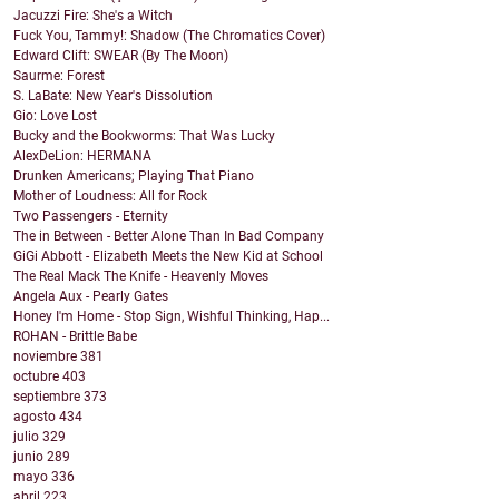
Jacuzzi Fire: She's a Witch
Fuck You, Tammy!: Shadow (The Chromatics Cover)
Edward Clift: SWEAR (By The Moon)
Saurme: Forest
S. LaBate: New Year's Dissolution
Gio: Love Lost
Bucky and the Bookworms: That Was Lucky
AlexDeLion: HERMANA
Drunken Americans; Playing That Piano
Mother of Loudness: All for Rock
Two Passengers - Eternity
The in Between - Better Alone Than In Bad Company
GiGi Abbott - Elizabeth Meets the New Kid at School
The Real Mack The Knife - Heavenly Moves
Angela Aux - Pearly Gates
Honey I'm Home - Stop Sign, Wishful Thinking, Hap...
ROHAN - Brittle Babe
noviembre
381
octubre
403
septiembre
373
agosto
434
julio
329
junio
289
mayo
336
abril
223