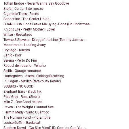
Totten Bridge - Never Wanna Say Goodbye
Stefan Certic - Intermezzo
Cigarette Trees - Faces
Sonderline - The Center Holds
ORANJ SON Don’t Leave Me Dying Alone (On Christmas...
Knight Life - Pretty Mother Fucker
Will.ar - Rescatado
Towne & Stevens - Draggin' the Line (Tommy James ...
Monotronic - Looking Away
Brytiago - Kilerito
Janiq - Dior
Serena - Perto Do Fim
Raquel del rosario - Yehaho
Sleith - Garage romance
Homegrown Losers - Sinking/Breathing
PJ Logan - Mexico (fera2busy Remix)
SOBBRS - NO GOOD
Elephant Ears - Black Ink
Pale Grey - Rose (Short)
Milo Z - One Good reason
Raven - The Weight I Cannot See
Fermin Medy - Salto Cuántico
The Human Fund - Pig Empire
Louise Goffin - Backseat
Stephen Dowd - (Ça S’en Vient) It’s Coming Can You...