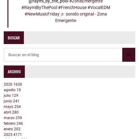
@raymi_by_the_pool
#ZonaEmergente
#RaymiByThePool
#FrenchHouse
#VocalEDM
#NewMusicFriday
♬ sonido original - Zona
Emergente
BUSCAR
ARCHIVO
2026
1630
agosto
19
julio
129
junio
241
mayo
254
abril
280
marzo
259
febrero
246
enero
202
2025
4171