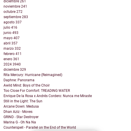
diciembre
261
noviembre
241
octubre
272
septiembre
283
agosto
337
julio
416
junio
493
mayo
407
abril
357
marzo
332
febrero
411
enero
361
2024
3940
diciembre
329
Rita Mercury: Hurricane (Reimagined)
Daphne: Panorama
Awild Mind: Boys of the Choir
Too Close For Comfort: TREADING WATER
Enrique De la Rosa x Andrés Cordero: Nunca me Miraste
Still in the Light: The Sun
Arcane Down: Medusa
Dhan Aziz - Moves
GRIND - Star Destroyer
Marina G - Oh Na Na
Counterspell - Parallel on the End of the World