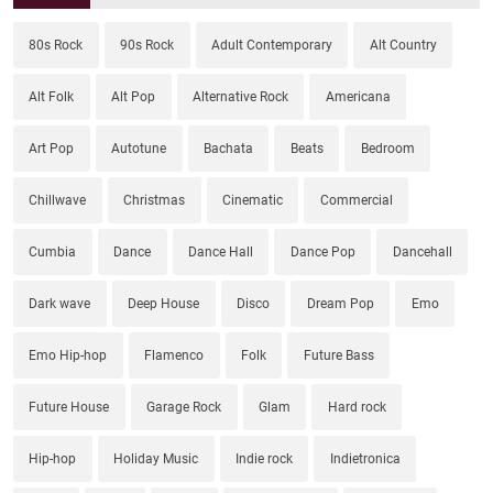
80s Rock
90s Rock
Adult Contemporary
Alt Country
Alt Folk
Alt Pop
Alternative Rock
Americana
Art Pop
Autotune
Bachata
Beats
Bedroom
Chillwave
Christmas
Cinematic
Commercial
Cumbia
Dance
Dance Hall
Dance Pop
Dancehall
Dark wave
Deep House
Disco
Dream Pop
Emo
Emo Hip-hop
Flamenco
Folk
Future Bass
Future House
Garage Rock
Glam
Hard rock
Hip-hop
Holiday Music
Indie rock
Indietronica