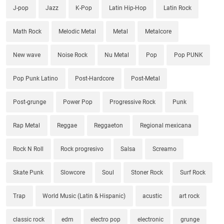
J-pop
Jazz
K-Pop
Latin Hip-Hop
Latin Rock
Math Rock
Melodic Metal
Metal
Metalcore
New wave
Noise Rock
Nu Metal
Pop
Pop PUNK
Pop Punk Latino
Post-Hardcore
Post-Metal
Post-grunge
Power Pop
Progressive Rock
Punk
Rap Metal
Reggae
Reggaeton
Regional mexicana
Rock N Roll
Rock progresivo
Salsa
Screamo
Skate Punk
Slowcore
Soul
Stoner Rock
Surf Rock
Trap
World Music (Latin & Hispanic)
acustic
art rock
classic rock
edm
electro pop
electronic
grunge