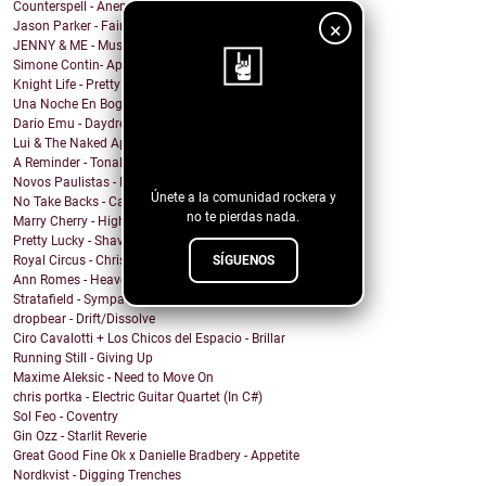
Counterspell - Anemone
×
Jason Parker - Fairy Bread
JENNY & ME - Music
Simone Contin- Apnea
Knight Life - Pretty Mother Fucker
Una Noche En Bogota - Despedida
Dario Emu - Daydream
¡Sigue nuestro
Lui & The Naked Aphids - Lindsey Sue (Will You Mar...
blog!
A Reminder - Tonal Wakeup
Novos Paulistas - Num Piscar de Olhos
Únete a la comunidad rockera y
No Take Backs - Caught Up
no te pierdas nada.
Marry Cherry - High All Night
Pretty Lucky - Shave Or Sheep
SÍGUENOS
Royal Circus - Christmas in blue
Ann Romes - Heaven
Stratafield - Sympathetic Waveforms
dropbear - Drift/Dissolve
Ciro Cavalotti + Los Chicos del Espacio - Brillar
Running Still - Giving Up
Maxime Aleksic - Need to Move On
chris portka - Electric Guitar Quartet (In C#)
Sol Feo - Coventry
Gin Ozz - Starlit Reverie
Great Good Fine Ok x Danielle Bradbery - Appetite
Nordkvist - Digging Trenches