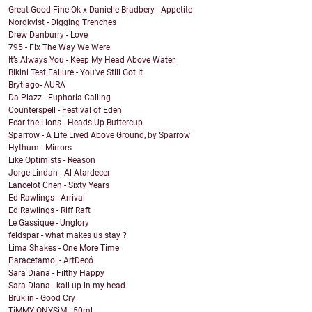
Great Good Fine Ok x Danielle Bradbery - Appetite
Nordkvist - Digging Trenches
Drew Danburry - Love
795 - Fix The Way We Were
It’s Always You - Keep My Head Above Water
Bikini Test Failure - You've Still Got It
Brytiago- AURA
Da Plazz - Euphoria Calling
Counterspell - Festival of Eden
Fear the Lions - Heads Up Buttercup
Sparrow - A Life Lived Above Ground, by Sparrow
Hythum - Mirrors
Like Optimists - Reason
Jorge Lindan - Al Atardecer
Lancelot Chen - Sixty Years
Ed Rawlings - Arrival
Ed Rawlings - Riff Raft
Le Gassique - Unglory
feldspar - what makes us stay ?
Lima Shakes - One More Time
Paracetamol - ArtDecó
Sara Diana - Filthy Happy
Sara Diana - kall up in my head
Bruklin - Good Cry
TiMMY ONYSiM - 50ml