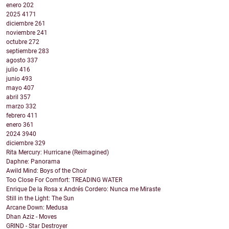
enero
202
2025
4171
diciembre
261
noviembre
241
octubre
272
septiembre
283
agosto
337
julio
416
junio
493
mayo
407
abril
357
marzo
332
febrero
411
enero
361
2024
3940
diciembre
329
Rita Mercury: Hurricane (Reimagined)
Daphne: Panorama
Awild Mind: Boys of the Choir
Too Close For Comfort: TREADING WATER
Enrique De la Rosa x Andrés Cordero: Nunca me Miraste
Still in the Light: The Sun
Arcane Down: Medusa
Dhan Aziz - Moves
GRIND - Star Destroyer