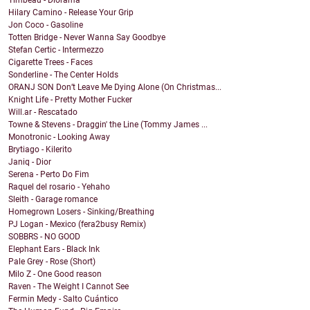
Timbeau - Diorama
Hilary Camino - Release Your Grip
Jon Coco - Gasoline
Totten Bridge - Never Wanna Say Goodbye
Stefan Certic - Intermezzo
Cigarette Trees - Faces
Sonderline - The Center Holds
ORANJ SON Don’t Leave Me Dying Alone (On Christmas...
Knight Life - Pretty Mother Fucker
Will.ar - Rescatado
Towne & Stevens - Draggin' the Line (Tommy James ...
Monotronic - Looking Away
Brytiago - Kilerito
Janiq - Dior
Serena - Perto Do Fim
Raquel del rosario - Yehaho
Sleith - Garage romance
Homegrown Losers - Sinking/Breathing
PJ Logan - Mexico (fera2busy Remix)
SOBBRS - NO GOOD
Elephant Ears - Black Ink
Pale Grey - Rose (Short)
Milo Z - One Good reason
Raven - The Weight I Cannot See
Fermin Medy - Salto Cuántico