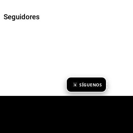
Seguidores
×
SÍGUENOS
Ya te sigo