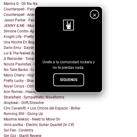
Marina G - Oh Na Na
Counterspell - Parallel on the End of the World
×
Counterspell - Anemone
Jason Parker - Fairy Bread
JENNY & ME - Music
Simone Contin- Apnea
Knight Life - Pretty Mother Fucker
Una Noche En Bogota - Despedida
¡Sigue nuestro
Dario Emu - Daydream
blog!
Lui & The Naked Aphids - Lindsey Sue (Will You Mar...
A Reminder - Tonal Wakeup
Únete a la comunidad rockera y
Novos Paulistas - Num Piscar de Olhos
no te pierdas nada.
No Take Backs - Caught Up
Marry Cherry - High All Night
SÍGUENOS
Pretty Lucky - Shave Or Sheep
Royal Circus - Christmas in blue
Ann Romes - Heaven
Stratafield - Sympathetic Waveforms
dropbear - Drift/Dissolve
Ciro Cavalotti + Los Chicos del Espacio - Brillar
Running Still - Giving Up
Maxime Aleksic - Need to Move On
chris portka - Electric Guitar Quartet (In C#)
Sol Feo - Coventry
Gin Ozz - Starlit Reverie