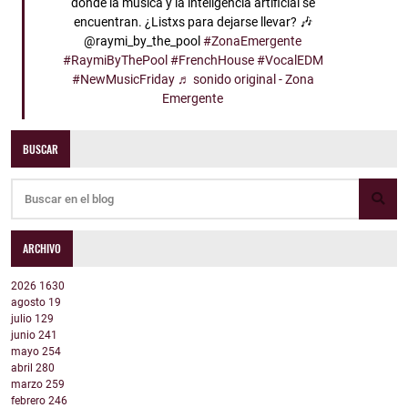
donde la música y la inteligencia artificial se
encuentran. ¿Listxs para dejarse llevar? 🎶
@raymi_by_the_pool
#ZonaEmergente
#RaymiByThePool
#FrenchHouse
#VocalEDM
#NewMusicFriday
♬ sonido original - Zona
Emergente
BUSCAR
ARCHIVO
2026
1630
agosto
19
julio
129
junio
241
mayo
254
abril
280
marzo
259
febrero
246