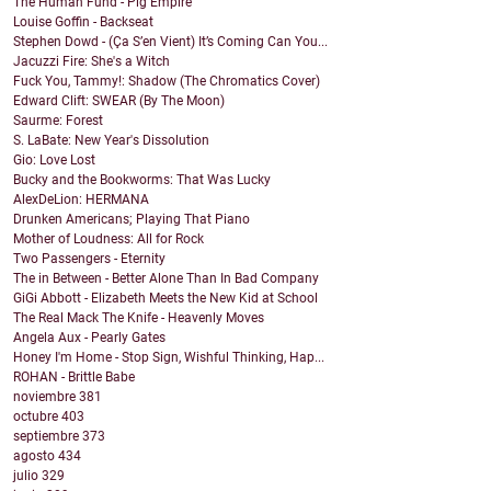
The Human Fund - Pig Empire
Louise Goffin - Backseat
Stephen Dowd - (Ça S’en Vient) It’s Coming Can You...
Jacuzzi Fire: She's a Witch
Fuck You, Tammy!: Shadow (The Chromatics Cover)
Edward Clift: SWEAR (By The Moon)
Saurme: Forest
S. LaBate: New Year's Dissolution
Gio: Love Lost
Bucky and the Bookworms: That Was Lucky
AlexDeLion: HERMANA
Drunken Americans; Playing That Piano
Mother of Loudness: All for Rock
Two Passengers - Eternity
The in Between - Better Alone Than In Bad Company
GiGi Abbott - Elizabeth Meets the New Kid at School
The Real Mack The Knife - Heavenly Moves
Angela Aux - Pearly Gates
Honey I'm Home - Stop Sign, Wishful Thinking, Hap...
ROHAN - Brittle Babe
noviembre
381
octubre
403
septiembre
373
agosto
434
julio
329