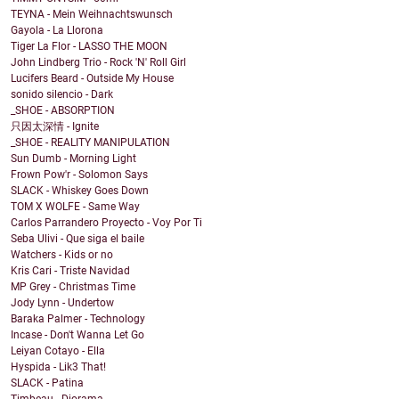
TEYNA - Mein Weihnachtswunsch
Gayola - La Llorona
Tiger La Flor - LASSO THE MOON
John Lindberg Trio - Rock 'N' Roll Girl
Lucifers Beard - Outside My House
sonido silencio - Dark
_SHOE - ABSORPTION
只因太深情 - Ignite
_SHOE - REALITY MANIPULATION
Sun Dumb - Morning Light
Frown Pow'r - Solomon Says
SLACK - Whiskey Goes Down
TOM X WOLFE - Same Way
Carlos Parrandero Proyecto - Voy Por Ti
Seba Ulivi - Que siga el baile
Watchers - Kids or no
Kris Cari - Triste Navidad
MP Grey - Christmas Time
Jody Lynn - Undertow
Baraka Palmer - Technology
Incase - Don't Wanna Let Go
Leiyan Cotayo - Ella
Hyspida - Lik3 That!
SLACK - Patina