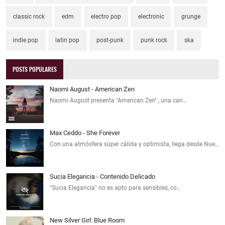
classic rock
edm
electro pop
electronic
grunge
indie pop
latin pop
post-punk
punk rock
ska
POSTS POPULARES
Naomi August - American Zen
Naomi August presenta "American Zen" , una can…
Max Ceddo - She Forever
Con una atmósfera súper cálida y optimista, llega desde Nue…
Sucia Elegancia - Contenido Delicado
"Sucia Elegancia" no es apto para sensibles, co…
New Silver Girl: Blue Room