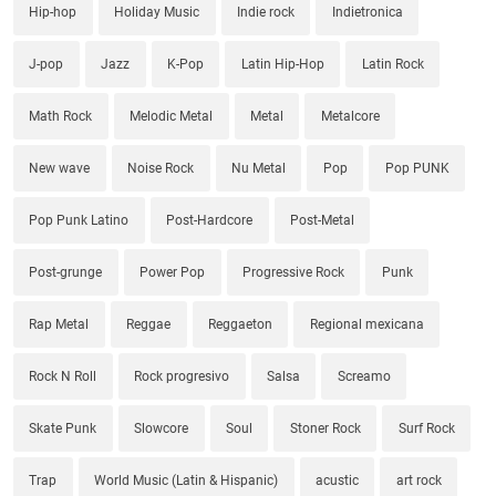
Hip-hop
Holiday Music
Indie rock
Indietronica
J-pop
Jazz
K-Pop
Latin Hip-Hop
Latin Rock
Math Rock
Melodic Metal
Metal
Metalcore
New wave
Noise Rock
Nu Metal
Pop
Pop PUNK
Pop Punk Latino
Post-Hardcore
Post-Metal
Post-grunge
Power Pop
Progressive Rock
Punk
Rap Metal
Reggae
Reggaeton
Regional mexicana
Rock N Roll
Rock progresivo
Salsa
Screamo
Skate Punk
Slowcore
Soul
Stoner Rock
Surf Rock
Trap
World Music (Latin & Hispanic)
acustic
art rock