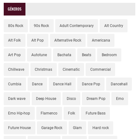
GÉNEROS
80s Rock
90s Rock
Adult Contemporary
Alt Country
Alt Folk
Alt Pop
Alternative Rock
Americana
Art Pop
Autotune
Bachata
Beats
Bedroom
Chillwave
Christmas
Cinematic
Commercial
Cumbia
Dance
Dance Hall
Dance Pop
Dancehall
Dark wave
Deep House
Disco
Dream Pop
Emo
Emo Hip-hop
Flamenco
Folk
Future Bass
Future House
Garage Rock
Glam
Hard rock