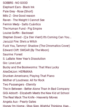
SOBBRS - NO GOOD
Elephant Ears - Black Ink
Pale Grey - Rose (Short)
Milo Z - One Good reason
Raven - The Weight I Cannot See
Fermin Medy - Salto Cuántico
The Human Fund - Pig Empire
Louise Goffin - Backseat
Stephen Dowd - (Ça S’en Vient) It’s Coming Can You...
Jacuzzi Fire: She's a Witch
Fuck You, Tammy!: Shadow (The Chromatics Cover)
Edward Clift: SWEAR (By The Moon)
Saurme: Forest
S. LaBate: New Year's Dissolution
Gio: Love Lost
Bucky and the Bookworms: That Was Lucky
AlexDeLion: HERMANA
Drunken Americans; Playing That Piano
Mother of Loudness: All for Rock
Two Passengers - Eternity
The in Between - Better Alone Than In Bad Company
GiGi Abbott - Elizabeth Meets the New Kid at School
The Real Mack The Knife - Heavenly Moves
Angela Aux - Pearly Gates
Honey I'm Home - Stop Sign, Wishful Thinking, Hap...