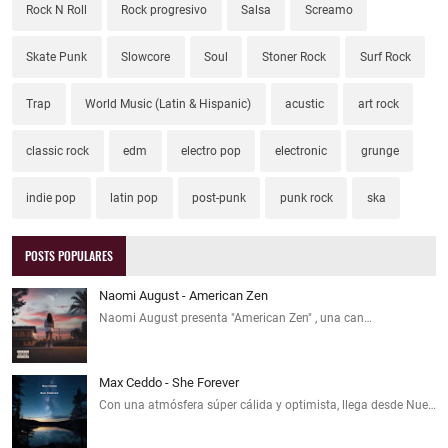
Rock N Roll
Rock progresivo
Salsa
Screamo
Skate Punk
Slowcore
Soul
Stoner Rock
Surf Rock
Trap
World Music (Latin & Hispanic)
acustic
art rock
classic rock
edm
electro pop
electronic
grunge
indie pop
latin pop
post-punk
punk rock
ska
POSTS POPULARES
Naomi August - American Zen
Naomi August presenta "American Zen" , una can…
Max Ceddo - She Forever
Con una atmósfera súper cálida y optimista, llega desde Nue…