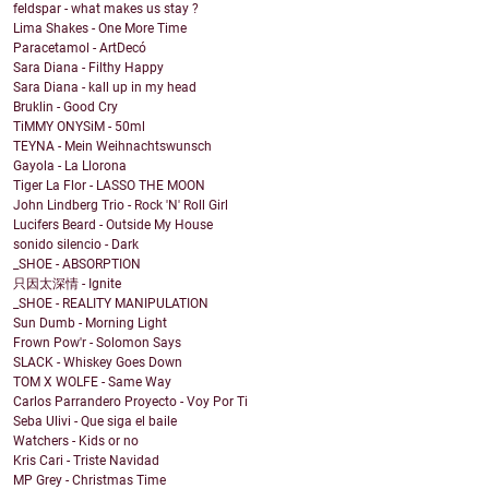
feldspar - what makes us stay ?
Lima Shakes - One More Time
Paracetamol - ArtDecó
Sara Diana - Filthy Happy
Sara Diana - kall up in my head
Bruklin - Good Cry
TiMMY ONYSiM - 50ml
TEYNA - Mein Weihnachtswunsch
Gayola - La Llorona
Tiger La Flor - LASSO THE MOON
John Lindberg Trio - Rock 'N' Roll Girl
Lucifers Beard - Outside My House
sonido silencio - Dark
_SHOE - ABSORPTION
只因太深情 - Ignite
_SHOE - REALITY MANIPULATION
Sun Dumb - Morning Light
Frown Pow'r - Solomon Says
SLACK - Whiskey Goes Down
TOM X WOLFE - Same Way
Carlos Parrandero Proyecto - Voy Por Ti
Seba Ulivi - Que siga el baile
Watchers - Kids or no
Kris Cari - Triste Navidad
MP Grey - Christmas Time