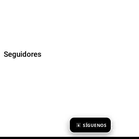
Seguidores
×
SÍGUENOS
Ya te sigo