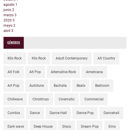
agosto
1
junio
2
marzo
3
2020
5
mayo
2
abril
3
GÉNEROS
80s Rock
90s Rock
Adult Contemporary
Alt Country
Alt Folk
Alt Pop
Alternative Rock
Americana
Art Pop
Autotune
Bachata
Beats
Bedroom
Chillwave
Christmas
Cinematic
Commercial
Cumbia
Dance
Dance Hall
Dance Pop
Dancehall
Dark wave
Deep House
Disco
Dream Pop
Emo