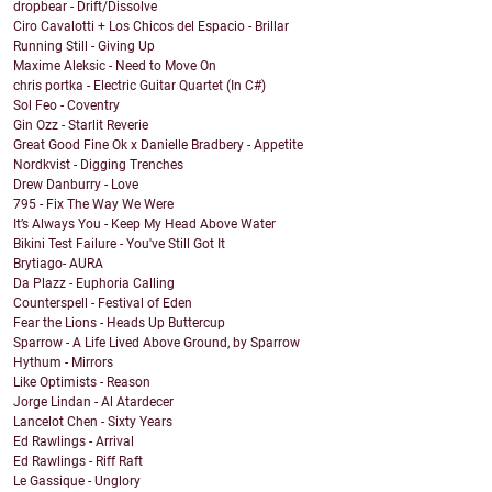
dropbear - Drift/Dissolve
Ciro Cavalotti + Los Chicos del Espacio - Brillar
Running Still - Giving Up
Maxime Aleksic - Need to Move On
chris portka - Electric Guitar Quartet (In C#)
Sol Feo - Coventry
Gin Ozz - Starlit Reverie
Great Good Fine Ok x Danielle Bradbery - Appetite
Nordkvist - Digging Trenches
Drew Danburry - Love
795 - Fix The Way We Were
It’s Always You - Keep My Head Above Water
Bikini Test Failure - You've Still Got It
Brytiago- AURA
Da Plazz - Euphoria Calling
Counterspell - Festival of Eden
Fear the Lions - Heads Up Buttercup
Sparrow - A Life Lived Above Ground, by Sparrow
Hythum - Mirrors
Like Optimists - Reason
Jorge Lindan - Al Atardecer
Lancelot Chen - Sixty Years
Ed Rawlings - Arrival
Ed Rawlings - Riff Raft
Le Gassique - Unglory