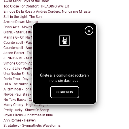
Awild Mind: Boys of the Choir
Too Close For Comfort: TREADING WATER
Enrique De la Rosa x Andrés Cordero: Nunca me Miraste
Still in the Light: The Sun
Arcane Down: Medusa
Dhan Aziz - Moves
×
GRIND - Star Destroyer
Marina G - Oh Na Na
Counterspell - Parallel on the End of the World
Counterspell - Anemone
Jason Parker - Fairy Bread
¡Sigue nuestro
JENNY & ME - Music
Simone Contin- Apnea
blog!
Knight Life - Pretty Mother Fucker
Una Noche En Bogota - Despedida
Únete a la comunidad rockera y
Dario Emu - Daydream
no te pierdas nada.
Lui & The Naked Aphids - Lindsey Sue (Will You Mar...
A Reminder - Tonal Wakeup
SÍGUENOS
Novos Paulistas - Num Piscar de Olhos
No Take Backs - Caught Up
Marry Cherry - High All Night
Pretty Lucky - Shave Or Sheep
Royal Circus - Christmas in blue
Ann Romes - Heaven
Stratafield - Sympathetic Waveforms