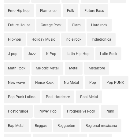
Emo Hip-hop
Flamenco
Folk
Future Bass
Future House
Garage Rock
Glam
Hard rock
Hip-hop
Holiday Music
Indie rock
Indietronica
J-pop
Jazz
K-Pop
Latin Hip-Hop
Latin Rock
Math Rock
Melodic Metal
Metal
Metalcore
New wave
Noise Rock
Nu Metal
Pop
Pop PUNK
Pop Punk Latino
Post-Hardcore
Post-Metal
Post-grunge
Power Pop
Progressive Rock
Punk
Rap Metal
Reggae
Reggaeton
Regional mexicana