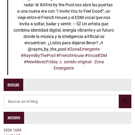
radar 🚨 RAYmi by the Pool nos abre las puertas
a una nueva era con “I Invite You to Feel Good”, un
viaje entre el French House y el EDM vocal que nos
invita a soltar, bailar y sentir. ✨🐱 Un artista que
combina identidad digital, energía vibrante y un futuro
donde la música y la inteligencia artificial se
encuentran. ¿Listxs para dejarse llevar? 🎶
@raymi_by_the_pool
#ZonaEmergente
#RaymiByThePool
#FrenchHouse
#VocalEDM
#NewMusicFriday
♬ sonido original - Zona
Emergente
BUSCAR
ARCHIVO
2026
1630