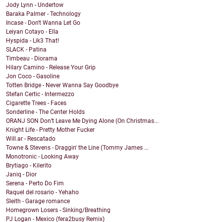
Jody Lynn - Undertow
Baraka Palmer - Technology
Incase - Don't Wanna Let Go
Leiyan Cotayo - Ella
Hyspida - Lik3 That!
SLACK - Patina
Timbeau - Diorama
Hilary Camino - Release Your Grip
Jon Coco - Gasoline
Totten Bridge - Never Wanna Say Goodbye
Stefan Certic - Intermezzo
Cigarette Trees - Faces
Sonderline - The Center Holds
ORANJ SON Don’t Leave Me Dying Alone (On Christmas...
Knight Life - Pretty Mother Fucker
Will.ar - Rescatado
Towne & Stevens - Draggin' the Line (Tommy James ...
Monotronic - Looking Away
Brytiago - Kilerito
Janiq - Dior
Serena - Perto Do Fim
Raquel del rosario - Yehaho
Sleith - Garage romance
Homegrown Losers - Sinking/Breathing
PJ Logan - Mexico (fera2busy Remix)