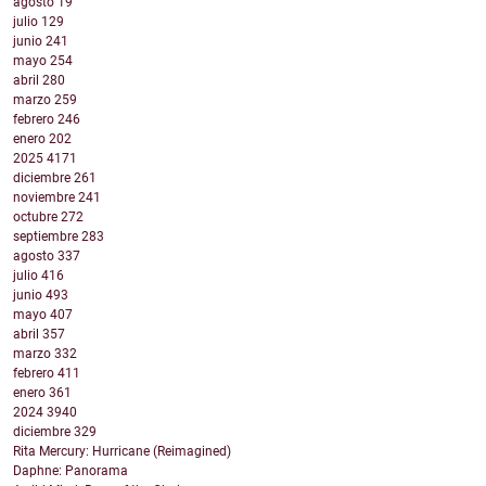
agosto
19
julio
129
junio
241
mayo
254
abril
280
marzo
259
febrero
246
enero
202
2025
4171
diciembre
261
noviembre
241
octubre
272
septiembre
283
agosto
337
julio
416
junio
493
mayo
407
abril
357
marzo
332
febrero
411
enero
361
2024
3940
diciembre
329
Rita Mercury: Hurricane (Reimagined)
Daphne: Panorama