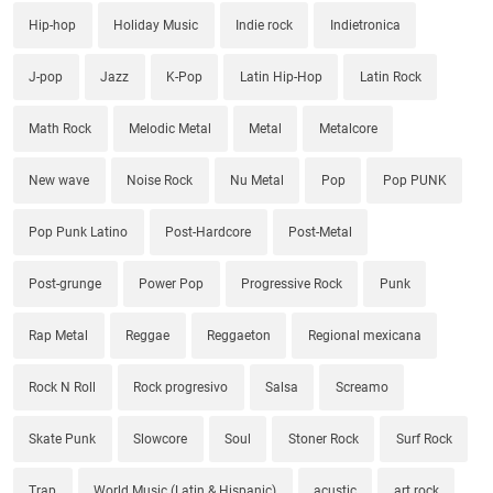
Hip-hop
Holiday Music
Indie rock
Indietronica
J-pop
Jazz
K-Pop
Latin Hip-Hop
Latin Rock
Math Rock
Melodic Metal
Metal
Metalcore
New wave
Noise Rock
Nu Metal
Pop
Pop PUNK
Pop Punk Latino
Post-Hardcore
Post-Metal
Post-grunge
Power Pop
Progressive Rock
Punk
Rap Metal
Reggae
Reggaeton
Regional mexicana
Rock N Roll
Rock progresivo
Salsa
Screamo
Skate Punk
Slowcore
Soul
Stoner Rock
Surf Rock
Trap
World Music (Latin & Hispanic)
acustic
art rock