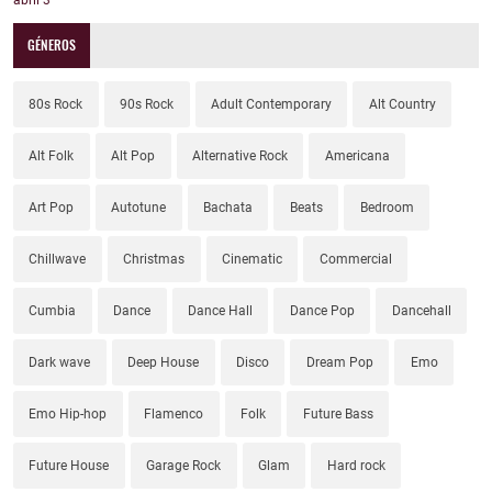
abril
3
GÉNEROS
80s Rock
90s Rock
Adult Contemporary
Alt Country
Alt Folk
Alt Pop
Alternative Rock
Americana
Art Pop
Autotune
Bachata
Beats
Bedroom
Chillwave
Christmas
Cinematic
Commercial
Cumbia
Dance
Dance Hall
Dance Pop
Dancehall
Dark wave
Deep House
Disco
Dream Pop
Emo
Emo Hip-hop
Flamenco
Folk
Future Bass
Future House
Garage Rock
Glam
Hard rock