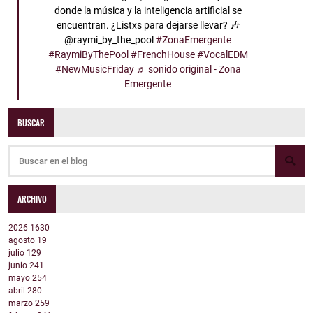
donde la música y la inteligencia artificial se
encuentran. ¿Listxs para dejarse llevar? 🎶
@raymi_by_the_pool
#ZonaEmergente
#RaymiByThePool
#FrenchHouse
#VocalEDM
#NewMusicFriday
♬ sonido original - Zona
Emergente
BUSCAR
ARCHIVO
2026
1630
agosto
19
julio
129
junio
241
mayo
254
abril
280
marzo
259