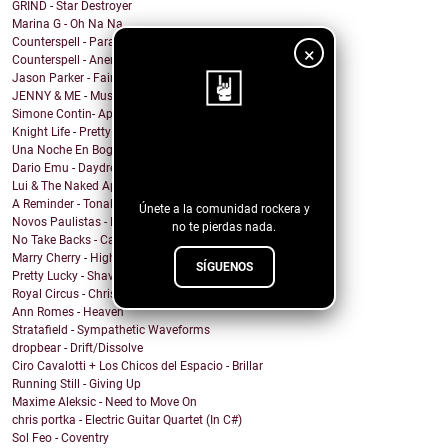
GRIND - Star Destroyer
Marina G - Oh Na Na
Counterspell - Parallel on the End of the World
×
Counterspell - Anemone
Jason Parker - Fairy Bread
JENNY & ME - Music
Simone Contin- Apnea
Knight Life - Pretty Mother Fucker
¡Sigue nuestro
Una Noche En Bogota - Despedida
Dario Emu - Daydream
blog!
Lui & The Naked Aphids - Lindsey Sue (Will You Mar...
A Reminder - Tonal Wakeup
Únete a la comunidad rockera y
Novos Paulistas - Num Piscar de Olhos
no te pierdas nada.
No Take Backs - Caught Up
Marry Cherry - High All Night
SÍGUENOS
Pretty Lucky - Shave Or Sheep
Royal Circus - Christmas in blue
Ann Romes - Heaven
Stratafield - Sympathetic Waveforms
dropbear - Drift/Dissolve
Ciro Cavalotti + Los Chicos del Espacio - Brillar
Running Still - Giving Up
Maxime Aleksic - Need to Move On
chris portka - Electric Guitar Quartet (In C#)
Sol Feo - Coventry