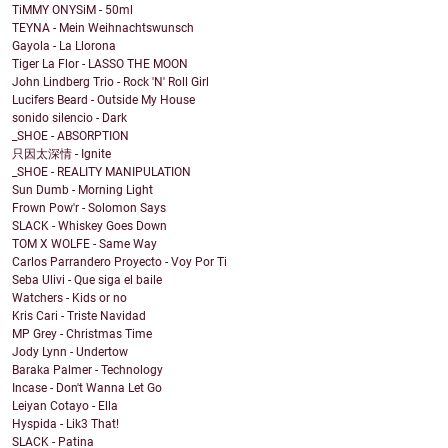
TiMMY ONYSiM - 50ml
TEYNA - Mein Weihnachtswunsch
Gayola - La Llorona
Tiger La Flor - LASSO THE MOON
John Lindberg Trio - Rock 'N' Roll Girl
Lucifers Beard - Outside My House
sonido silencio - Dark
_SHOE - ABSORPTION
只因太深情 - Ignite
_SHOE - REALITY MANIPULATION
Sun Dumb - Morning Light
Frown Pow'r - Solomon Says
SLACK - Whiskey Goes Down
TOM X WOLFE - Same Way
Carlos Parrandero Proyecto - Voy Por Ti
Seba Ulivi - Que siga el baile
Watchers - Kids or no
Kris Cari - Triste Navidad
MP Grey - Christmas Time
Jody Lynn - Undertow
Baraka Palmer - Technology
Incase - Don't Wanna Let Go
Leiyan Cotayo - Ella
Hyspida - Lik3 That!
SLACK - Patina