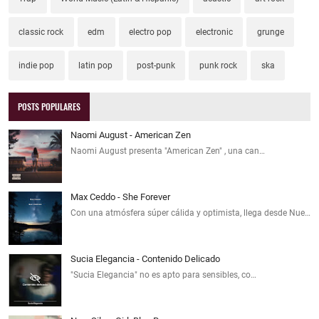
classic rock
edm
electro pop
electronic
grunge
indie pop
latin pop
post-punk
punk rock
ska
POSTS POPULARES
Naomi August - American Zen
Naomi August presenta "American Zen" , una can…
Max Ceddo - She Forever
Con una atmósfera súper cálida y optimista, llega desde Nue…
Sucia Elegancia - Contenido Delicado
"Sucia Elegancia" no es apto para sensibles, co…