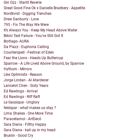
Gin Ozz - Starlit Reverie
Great Good Fine Ok x Danielle Bradbery - Appetite
Nordkvist - Digging Trenches
Drew Danburry - Love
795 - Fix The Way We Were
It’s Always You - Keep My Head Above Water
Bikini Test Failure - You've Still Got It
Brytiago- AURA
Da Plazz - Euphoria Calling
Counterspell - Festival of Eden
Fear the Lions - Heads Up Buttercup
Sparrow - A Life Lived Above Ground, by Sparrow
Hythum - Mirrors
Like Optimists - Reason
Jorge Lindan - Al Atardecer
Lancelot Chen - Sixty Years
Ed Rawlings - Arrival
Ed Rawlings - Riff Raft
Le Gassique - Unglory
feldspar - what makes us stay ?
Lima Shakes - One More Time
Paracetamol - ArtDecó
Sara Diana - Filthy Happy
Sara Diana - kall up in my head
Bruklin - Good Cry