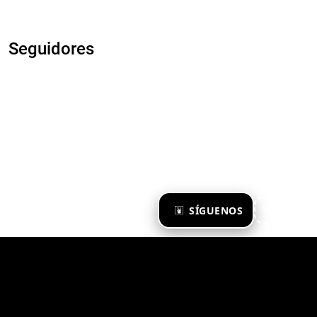
Seguidores
×
SÍGUENOS
Ya te sigo