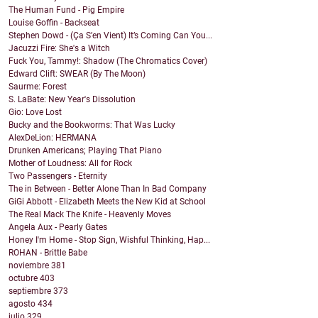
The Human Fund - Pig Empire
Louise Goffin - Backseat
Stephen Dowd - (Ça S’en Vient) It’s Coming Can You...
Jacuzzi Fire: She's a Witch
Fuck You, Tammy!: Shadow (The Chromatics Cover)
Edward Clift: SWEAR (By The Moon)
Saurme: Forest
S. LaBate: New Year's Dissolution
Gio: Love Lost
Bucky and the Bookworms: That Was Lucky
AlexDeLion: HERMANA
Drunken Americans; Playing That Piano
Mother of Loudness: All for Rock
Two Passengers - Eternity
The in Between - Better Alone Than In Bad Company
GiGi Abbott - Elizabeth Meets the New Kid at School
The Real Mack The Knife - Heavenly Moves
Angela Aux - Pearly Gates
Honey I'm Home - Stop Sign, Wishful Thinking, Hap...
ROHAN - Brittle Babe
noviembre
381
octubre
403
septiembre
373
agosto
434
julio
329