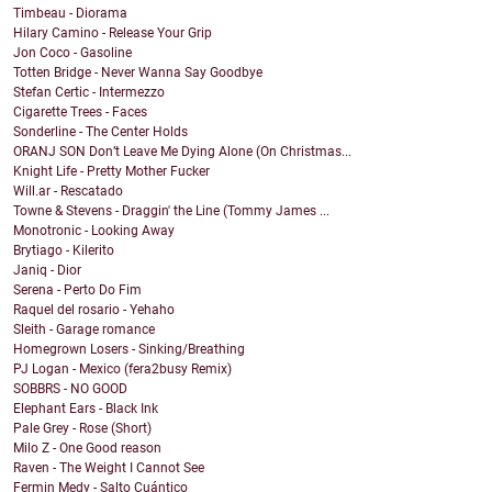
Timbeau - Diorama
Hilary Camino - Release Your Grip
Jon Coco - Gasoline
Totten Bridge - Never Wanna Say Goodbye
Stefan Certic - Intermezzo
Cigarette Trees - Faces
Sonderline - The Center Holds
ORANJ SON Don’t Leave Me Dying Alone (On Christmas...
Knight Life - Pretty Mother Fucker
Will.ar - Rescatado
Towne & Stevens - Draggin' the Line (Tommy James ...
Monotronic - Looking Away
Brytiago - Kilerito
Janiq - Dior
Serena - Perto Do Fim
Raquel del rosario - Yehaho
Sleith - Garage romance
Homegrown Losers - Sinking/Breathing
PJ Logan - Mexico (fera2busy Remix)
SOBBRS - NO GOOD
Elephant Ears - Black Ink
Pale Grey - Rose (Short)
Milo Z - One Good reason
Raven - The Weight I Cannot See
Fermin Medy - Salto Cuántico