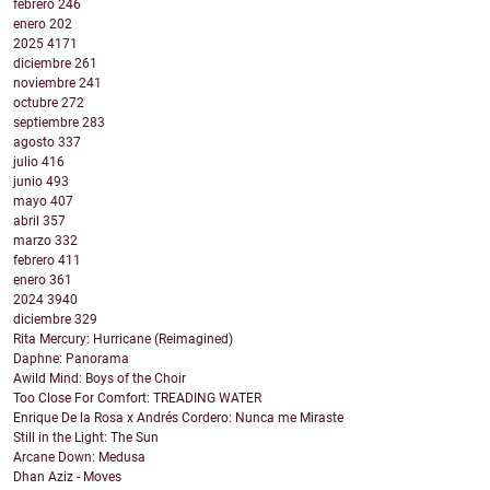
febrero
246
enero
202
2025
4171
diciembre
261
noviembre
241
octubre
272
septiembre
283
agosto
337
julio
416
junio
493
mayo
407
abril
357
marzo
332
febrero
411
enero
361
2024
3940
diciembre
329
Rita Mercury: Hurricane (Reimagined)
Daphne: Panorama
Awild Mind: Boys of the Choir
Too Close For Comfort: TREADING WATER
Enrique De la Rosa x Andrés Cordero: Nunca me Miraste
Still in the Light: The Sun
Arcane Down: Medusa
Dhan Aziz - Moves