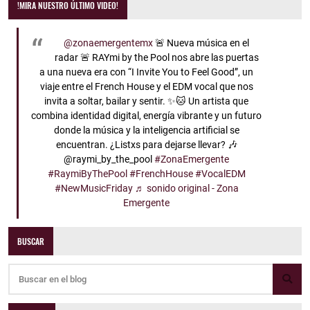
!MIRA NUESTRO ÚLTIMO VIDEO!
@zonaemergentemx
🚨 Nueva música en el
radar 🚨 RAYmi by the Pool nos abre las puertas
a una nueva era con “I Invite You to Feel Good”, un
viaje entre el French House y el EDM vocal que nos
invita a soltar, bailar y sentir. ✨🐱 Un artista que
combina identidad digital, energía vibrante y un futuro
donde la música y la inteligencia artificial se
encuentran. ¿Listxs para dejarse llevar? 🎶
@raymi_by_the_pool
#ZonaEmergente
#RaymiByThePool
#FrenchHouse
#VocalEDM
#NewMusicFriday
♬ sonido original - Zona
Emergente
BUSCAR