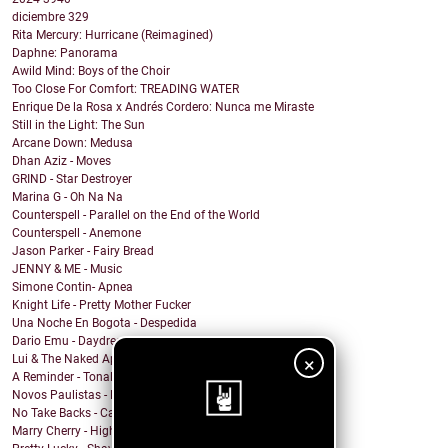
diciembre
329
Rita Mercury: Hurricane (Reimagined)
Daphne: Panorama
Awild Mind: Boys of the Choir
Too Close For Comfort: TREADING WATER
Enrique De la Rosa x Andrés Cordero: Nunca me Miraste
Still in the Light: The Sun
Arcane Down: Medusa
Dhan Aziz - Moves
GRIND - Star Destroyer
Marina G - Oh Na Na
Counterspell - Parallel on the End of the World
Counterspell - Anemone
Jason Parker - Fairy Bread
JENNY & ME - Music
Simone Contin- Apnea
Knight Life - Pretty Mother Fucker
Una Noche En Bogota - Despedida
Dario Emu - Daydream
Lui & The Naked Aphids - Lindsey Sue (Will You Mar...
×
A Reminder - Tonal Wakeup
Novos Paulistas - Num Piscar de Olhos
No Take Backs - Caught Up
Marry Cherry - High All Night