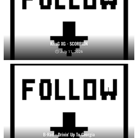
KrisG XG - SCORPION
July 11, 2026
B-Rad - Drivin' Up To Georgia