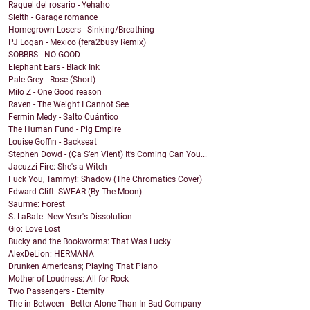
Raquel del rosario - Yehaho
Sleith - Garage romance
Homegrown Losers - Sinking/Breathing
PJ Logan - Mexico (fera2busy Remix)
SOBBRS - NO GOOD
Elephant Ears - Black Ink
Pale Grey - Rose (Short)
Milo Z - One Good reason
Raven - The Weight I Cannot See
Fermin Medy - Salto Cuántico
The Human Fund - Pig Empire
Louise Goffin - Backseat
Stephen Dowd - (Ça S’en Vient) It’s Coming Can You...
Jacuzzi Fire: She's a Witch
Fuck You, Tammy!: Shadow (The Chromatics Cover)
Edward Clift: SWEAR (By The Moon)
Saurme: Forest
S. LaBate: New Year's Dissolution
Gio: Love Lost
Bucky and the Bookworms: That Was Lucky
AlexDeLion: HERMANA
Drunken Americans; Playing That Piano
Mother of Loudness: All for Rock
Two Passengers - Eternity
The in Between - Better Alone Than In Bad Company