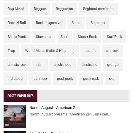
Rap Metal
Reggae
Reggaeton
Regional mexicana
Rock N Roll
Rock progresivo
Salsa
Screamo
Skate Punk
Slowcore
Soul
Stoner Rock
Surf Rock
Trap
World Music (Latin & Hispanic)
acustic
art rock
classic rock
edm
electro pop
electronic
grunge
indie pop
latin pop
post-punk
punk rock
ska
POSTS POPULARES
Naomi August - American Zen
Naomi August presenta "American Zen" , una can…