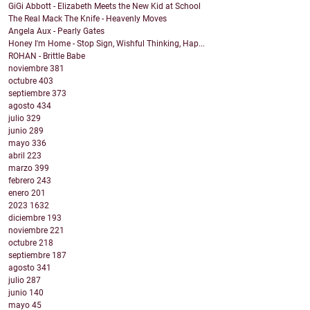
GiGi Abbott - Elizabeth Meets the New Kid at School
The Real Mack The Knife - Heavenly Moves
Angela Aux - Pearly Gates
Honey I'm Home - Stop Sign, Wishful Thinking, Hap...
ROHAN - Brittle Babe
noviembre
381
octubre
403
septiembre
373
agosto
434
julio
329
junio
289
mayo
336
abril
223
marzo
399
febrero
243
enero
201
2023
1632
diciembre
193
noviembre
221
octubre
218
septiembre
187
agosto
341
julio
287
junio
140
mayo
45