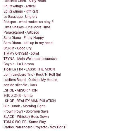
Lancelot Chen - Sixty Years
Ed Rawlings - Arrival
Ed Rawlings - Riff Raft
Le Gassique - Unglory
feldspar - what makes us stay ?
Lima Shakes - One More Time
Paracetamol - ArtDecó
Sara Diana - Filthy Happy
Sara Diana - kall up in my head
Bruklin - Good Cry
TiMMY ONYSiM - 50ml
TEYNA - Mein Weihnachtswunsch
Gayola - La Llorona
Tiger La Flor - LASSO THE MOON
John Lindberg Trio - Rock 'N' Roll Girl
Lucifers Beard - Outside My House
sonido silencio - Dark
_SHOE - ABSORPTION
只因太深情 - Ignite
_SHOE - REALITY MANIPULATION
Sun Dumb - Morning Light
Frown Pow'r - Solomon Says
SLACK - Whiskey Goes Down
TOM X WOLFE - Same Way
Carlos Parrandero Proyecto - Voy Por Ti