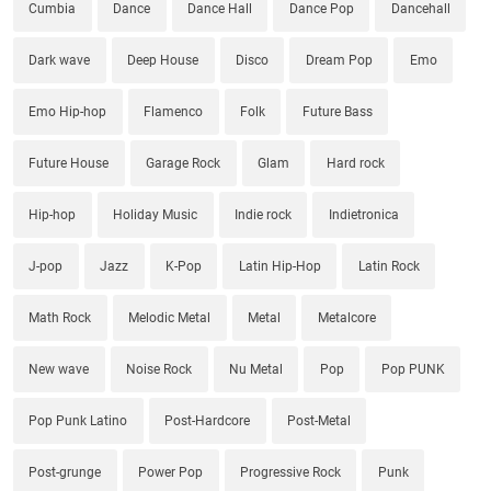
Cumbia
Dance
Dance Hall
Dance Pop
Dancehall
Dark wave
Deep House
Disco
Dream Pop
Emo
Emo Hip-hop
Flamenco
Folk
Future Bass
Future House
Garage Rock
Glam
Hard rock
Hip-hop
Holiday Music
Indie rock
Indietronica
J-pop
Jazz
K-Pop
Latin Hip-Hop
Latin Rock
Math Rock
Melodic Metal
Metal
Metalcore
New wave
Noise Rock
Nu Metal
Pop
Pop PUNK
Pop Punk Latino
Post-Hardcore
Post-Metal
Post-grunge
Power Pop
Progressive Rock
Punk