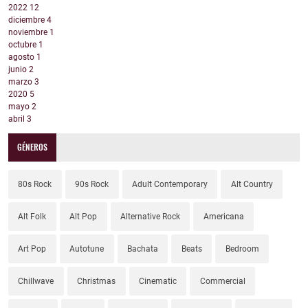
2022
12
diciembre
4
noviembre
1
octubre
1
agosto
1
junio
2
marzo
3
2020
5
mayo
2
abril
3
GÉNEROS
80s Rock
90s Rock
Adult Contemporary
Alt Country
Alt Folk
Alt Pop
Alternative Rock
Americana
Art Pop
Autotune
Bachata
Beats
Bedroom
Chillwave
Christmas
Cinematic
Commercial