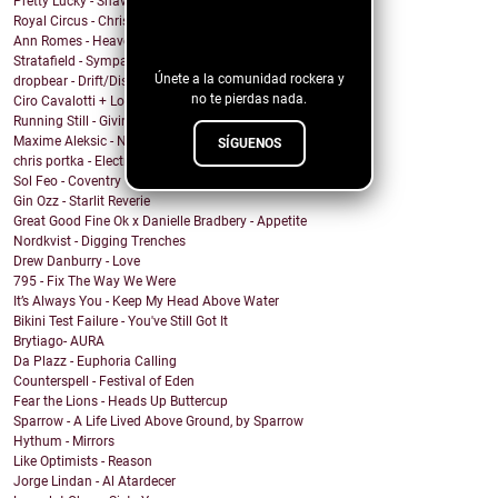
Pretty Lucky - Shave Or Sheep
¡Sigue nuestro
Royal Circus - Christmas in blue
blog!
Ann Romes - Heaven
Stratafield - Sympathetic Waveforms
Únete a la comunidad rockera y
dropbear - Drift/Dissolve
no te pierdas nada.
Ciro Cavalotti + Los Chicos del Espacio - Brillar
Running Still - Giving Up
Maxime Aleksic - Need to Move On
SÍGUENOS
chris portka - Electric Guitar Quartet (In C#)
Sol Feo - Coventry
Gin Ozz - Starlit Reverie
Great Good Fine Ok x Danielle Bradbery - Appetite
Nordkvist - Digging Trenches
Drew Danburry - Love
795 - Fix The Way We Were
It’s Always You - Keep My Head Above Water
Bikini Test Failure - You've Still Got It
Brytiago- AURA
Da Plazz - Euphoria Calling
Counterspell - Festival of Eden
Fear the Lions - Heads Up Buttercup
Sparrow - A Life Lived Above Ground, by Sparrow
Hythum - Mirrors
Like Optimists - Reason
Jorge Lindan - Al Atardecer