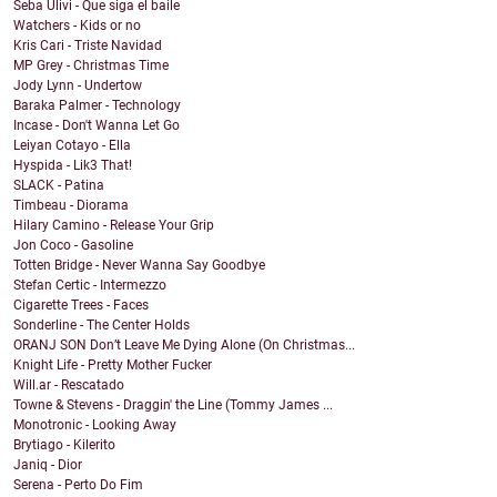
Seba Ulivi - Que siga el baile
Watchers - Kids or no
Kris Cari - Triste Navidad
MP Grey - Christmas Time
Jody Lynn - Undertow
Baraka Palmer - Technology
Incase - Don't Wanna Let Go
Leiyan Cotayo - Ella
Hyspida - Lik3 That!
SLACK - Patina
Timbeau - Diorama
Hilary Camino - Release Your Grip
Jon Coco - Gasoline
Totten Bridge - Never Wanna Say Goodbye
Stefan Certic - Intermezzo
Cigarette Trees - Faces
Sonderline - The Center Holds
ORANJ SON Don’t Leave Me Dying Alone (On Christmas...
Knight Life - Pretty Mother Fucker
Will.ar - Rescatado
Towne & Stevens - Draggin' the Line (Tommy James ...
Monotronic - Looking Away
Brytiago - Kilerito
Janiq - Dior
Serena - Perto Do Fim