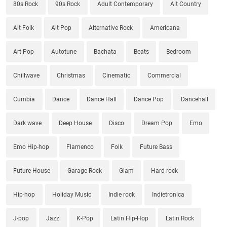
80s Rock
90s Rock
Adult Contemporary
Alt Country
Alt Folk
Alt Pop
Alternative Rock
Americana
Art Pop
Autotune
Bachata
Beats
Bedroom
Chillwave
Christmas
Cinematic
Commercial
Cumbia
Dance
Dance Hall
Dance Pop
Dancehall
Dark wave
Deep House
Disco
Dream Pop
Emo
Emo Hip-hop
Flamenco
Folk
Future Bass
Future House
Garage Rock
Glam
Hard rock
Hip-hop
Holiday Music
Indie rock
Indietronica
J-pop
Jazz
K-Pop
Latin Hip-Hop
Latin Rock