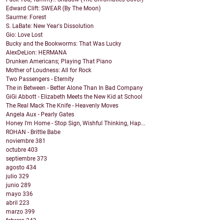
Edward Clift: SWEAR (By The Moon)
Saurme: Forest
S. LaBate: New Year's Dissolution
Gio: Love Lost
Bucky and the Bookworms: That Was Lucky
AlexDeLion: HERMANA
Drunken Americans; Playing That Piano
Mother of Loudness: All for Rock
Two Passengers - Eternity
The in Between - Better Alone Than In Bad Company
GiGi Abbott - Elizabeth Meets the New Kid at School
The Real Mack The Knife - Heavenly Moves
Angela Aux - Pearly Gates
Honey I'm Home - Stop Sign, Wishful Thinking, Hap...
ROHAN - Brittle Babe
noviembre
381
octubre
403
septiembre
373
agosto
434
julio
329
junio
289
mayo
336
abril
223
marzo
399