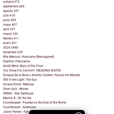
octubre
272
septiembre
283
agosto
337
julio
416
junio
493
mayo
407
abril
357
marzo
332
febrero
411
enero
361
2024
3940
diciembre
329
Rita Mercury: Hurricane (Reimagined)
Daphne: Panorama
Awild Mind: Boys of the Choir
Too Close For Comfort: TREADING WATER
Enrique De la Rosa x Andrés Cordero: Nunca me Miraste
Still in the Light: The Sun
Arcane Down: Medusa
Dhan Aziz - Moves
GRIND - Star Destroyer
Marina G - Oh Na Na
Counterspell - Parallel on the End of the World
Counterspell - Anemone
Jason Parker - Fairy Bread