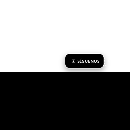
×
SÍGUENOS
Ya te sigo
Zona Emergente 2023
© ZONA EMERGENTE
TODOS LOS DERECHOS RESERVADOS