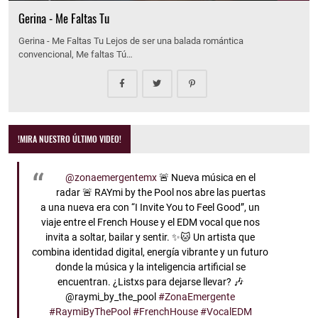
Gerina - Me Faltas Tu
Gerina - Me Faltas Tu Lejos de ser una balada romántica
convencional, Me faltas Tú…
!MIRA NUESTRO ÚLTIMO VIDEO!
@zonaemergentemx
🚨 Nueva música en el
radar 🚨 RAYmi by the Pool nos abre las puertas
a una nueva era con “I Invite You to Feel Good”, un
viaje entre el French House y el EDM vocal que nos
invita a soltar, bailar y sentir. ✨🐱 Un artista que
combina identidad digital, energía vibrante y un futuro
donde la música y la inteligencia artificial se
encuentran. ¿Listxs para dejarse llevar? 🎶
@raymi_by_the_pool
#ZonaEmergente
#RaymiByThePool
#FrenchHouse
#VocalEDM