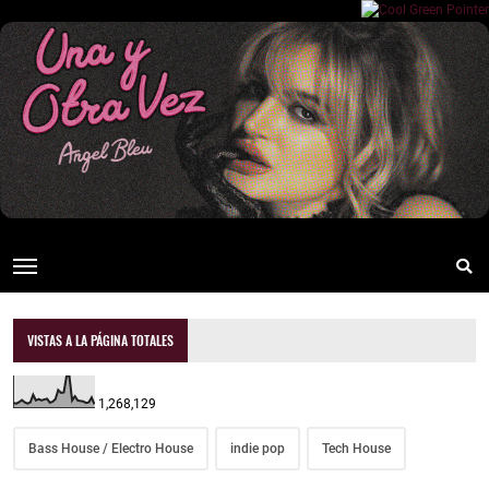
VISTAS A LA PÁGINA TOTALES
1,268,129
Bass House / Electro House
indie pop
Tech House