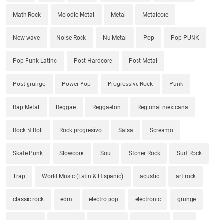
Math Rock
Melodic Metal
Metal
Metalcore
New wave
Noise Rock
Nu Metal
Pop
Pop PUNK
Pop Punk Latino
Post-Hardcore
Post-Metal
Post-grunge
Power Pop
Progressive Rock
Punk
Rap Metal
Reggae
Reggaeton
Regional mexicana
Rock N Roll
Rock progresivo
Salsa
Screamo
Skate Punk
Slowcore
Soul
Stoner Rock
Surf Rock
Trap
World Music (Latin & Hispanic)
acustic
art rock
classic rock
edm
electro pop
electronic
grunge