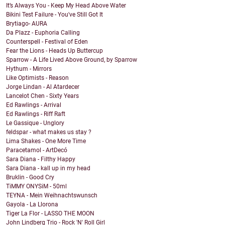
It’s Always You - Keep My Head Above Water
Bikini Test Failure - You've Still Got It
Brytiago- AURA
Da Plazz - Euphoria Calling
Counterspell - Festival of Eden
Fear the Lions - Heads Up Buttercup
Sparrow - A Life Lived Above Ground, by Sparrow
Hythum - Mirrors
Like Optimists - Reason
Jorge Lindan - Al Atardecer
Lancelot Chen - Sixty Years
Ed Rawlings - Arrival
Ed Rawlings - Riff Raft
Le Gassique - Unglory
feldspar - what makes us stay ?
Lima Shakes - One More Time
Paracetamol - ArtDecó
Sara Diana - Filthy Happy
Sara Diana - kall up in my head
Bruklin - Good Cry
TiMMY ONYSiM - 50ml
TEYNA - Mein Weihnachtswunsch
Gayola - La Llorona
Tiger La Flor - LASSO THE MOON
John Lindberg Trio - Rock 'N' Roll Girl