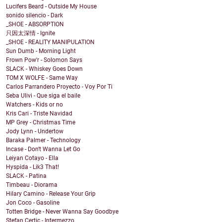
Lucifers Beard - Outside My House
sonido silencio - Dark
_SHOE - ABSORPTION
只因太深情 - Ignite
_SHOE - REALITY MANIPULATION
Sun Dumb - Morning Light
Frown Pow'r - Solomon Says
SLACK - Whiskey Goes Down
TOM X WOLFE - Same Way
Carlos Parrandero Proyecto - Voy Por Ti
Seba Ulivi - Que siga el baile
Watchers - Kids or no
Kris Cari - Triste Navidad
MP Grey - Christmas Time
Jody Lynn - Undertow
Baraka Palmer - Technology
Incase - Don't Wanna Let Go
Leiyan Cotayo - Ella
Hyspida - Lik3 That!
SLACK - Patina
Timbeau - Diorama
Hilary Camino - Release Your Grip
Jon Coco - Gasoline
Totten Bridge - Never Wanna Say Goodbye
Stefan Certic - Intermezzo