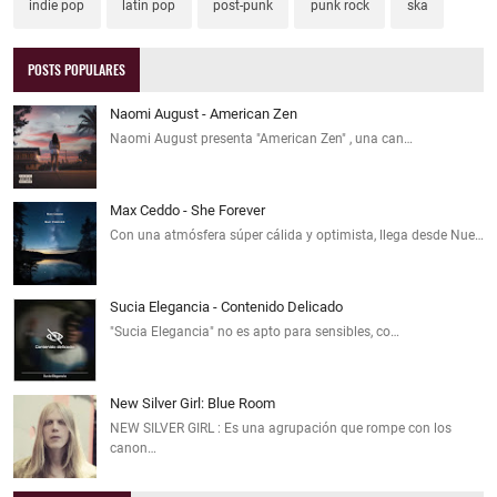
indie pop
latin pop
post-punk
punk rock
ska
POSTS POPULARES
Naomi August - American Zen
Naomi August presenta "American Zen" , una can…
Max Ceddo - She Forever
Con una atmósfera súper cálida y optimista, llega desde Nue…
Sucia Elegancia - Contenido Delicado
"Sucia Elegancia" no es apto para sensibles, co…
New Silver Girl: Blue Room
NEW SILVER GIRL : Es una agrupación que rompe con los
canon…