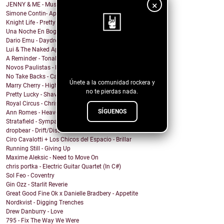
×
JENNY & ME - Music
Simone Contin- Apnea
Knight Life - Pretty Mother Fucker
Una Noche En Bogota - Despedida
Dario Emu - Daydream
Lui & The Naked Aphids - Lindsey Sue (Will You Mar...
¡Sigue nuestro
A Reminder - Tonal Wakeup
blog!
Novos Paulistas - Num Piscar de Olhos
No Take Backs - Caught Up
Únete a la comunidad rockera y
Marry Cherry - High All Night
no te pierdas nada.
Pretty Lucky - Shave Or Sheep
Royal Circus - Christmas in blue
SÍGUENOS
Ann Romes - Heaven
Stratafield - Sympathetic Waveforms
dropbear - Drift/Dissolve
Ciro Cavalotti + Los Chicos del Espacio - Brillar
Running Still - Giving Up
Maxime Aleksic - Need to Move On
chris portka - Electric Guitar Quartet (In C#)
Sol Feo - Coventry
Gin Ozz - Starlit Reverie
Great Good Fine Ok x Danielle Bradbery - Appetite
Nordkvist - Digging Trenches
Drew Danburry - Love
795 - Fix The Way We Were