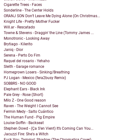
Cigarette Trees - Faces
Sonderline - The Center Holds
ORANJ SON Don’t Leave Me Dying Alone (On Christmas...
Knight Life - Pretty Mother Fucker
Will.ar - Rescatado
Towne & Stevens - Draggin' the Line (Tommy James ...
Monotronic - Looking Away
Brytiago - Kilerito
Janiq - Dior
Serena - Perto Do Fim
Raquel del rosario - Yehaho
Sleith - Garage romance
Homegrown Losers - Sinking/Breathing
PJ Logan - Mexico (fera2busy Remix)
SOBBRS - NO GOOD
Elephant Ears - Black Ink
Pale Grey - Rose (Short)
Milo Z - One Good reason
Raven - The Weight I Cannot See
Fermin Medy - Salto Cuántico
The Human Fund - Pig Empire
Louise Goffin - Backseat
Stephen Dowd - (Ça S’en Vient) It’s Coming Can You...
Jacuzzi Fire: She's a Witch
Fuck You, Tammy!: Shadow (The Chromatics Cover)