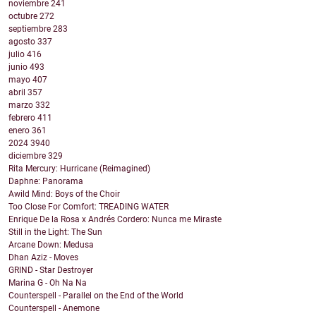
noviembre
241
octubre
272
septiembre
283
agosto
337
julio
416
junio
493
mayo
407
abril
357
marzo
332
febrero
411
enero
361
2024
3940
diciembre
329
Rita Mercury: Hurricane (Reimagined)
Daphne: Panorama
Awild Mind: Boys of the Choir
Too Close For Comfort: TREADING WATER
Enrique De la Rosa x Andrés Cordero: Nunca me Miraste
Still in the Light: The Sun
Arcane Down: Medusa
Dhan Aziz - Moves
GRIND - Star Destroyer
Marina G - Oh Na Na
Counterspell - Parallel on the End of the World
Counterspell - Anemone