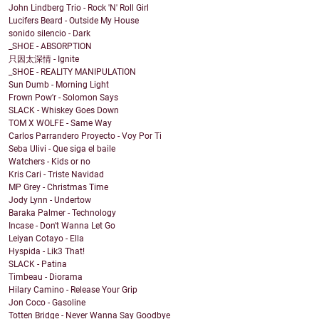
John Lindberg Trio - Rock 'N' Roll Girl
Lucifers Beard - Outside My House
sonido silencio - Dark
_SHOE - ABSORPTION
只因太深情 - Ignite
_SHOE - REALITY MANIPULATION
Sun Dumb - Morning Light
Frown Pow'r - Solomon Says
SLACK - Whiskey Goes Down
TOM X WOLFE - Same Way
Carlos Parrandero Proyecto - Voy Por Ti
Seba Ulivi - Que siga el baile
Watchers - Kids or no
Kris Cari - Triste Navidad
MP Grey - Christmas Time
Jody Lynn - Undertow
Baraka Palmer - Technology
Incase - Don't Wanna Let Go
Leiyan Cotayo - Ella
Hyspida - Lik3 That!
SLACK - Patina
Timbeau - Diorama
Hilary Camino - Release Your Grip
Jon Coco - Gasoline
Totten Bridge - Never Wanna Say Goodbye