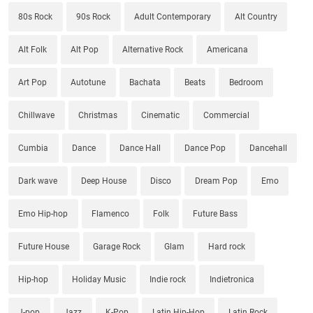
80s Rock
90s Rock
Adult Contemporary
Alt Country
Alt Folk
Alt Pop
Alternative Rock
Americana
Art Pop
Autotune
Bachata
Beats
Bedroom
Chillwave
Christmas
Cinematic
Commercial
Cumbia
Dance
Dance Hall
Dance Pop
Dancehall
Dark wave
Deep House
Disco
Dream Pop
Emo
Emo Hip-hop
Flamenco
Folk
Future Bass
Future House
Garage Rock
Glam
Hard rock
Hip-hop
Holiday Music
Indie rock
Indietronica
J-pop
Jazz
K-Pop
Latin Hip-Hop
Latin Rock