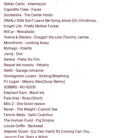
Stefan Certic - Intermezzo
Cigarette Trees - Faces
Sonderline - The Center Holds
ORANJ SON Don’t Leave Me Dying Alone (On Christmas...
Knight Life - Pretty Mother Fucker
Will.ar - Rescatado
Towne & Stevens - Draggin' the Line (Tommy James ...
Monotronic - Looking Away
Brytiago - Kilerito
Janiq - Dior
Serena - Perto Do Fim
Raquel del rosario - Yehaho
Sleith - Garage romance
Homegrown Losers - Sinking/Breathing
PJ Logan - Mexico (fera2busy Remix)
SOBBRS - NO GOOD
Elephant Ears - Black Ink
Pale Grey - Rose (Short)
Milo Z - One Good reason
Raven - The Weight I Cannot See
Fermin Medy - Salto Cuántico
The Human Fund - Pig Empire
Louise Goffin - Backseat
Stephen Dowd - (Ça S’en Vient) It’s Coming Can You...
Jacuzzi Fire: She's a Witch