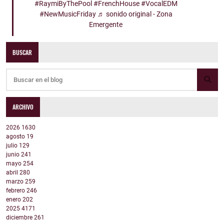
#RaymiByThePool
#FrenchHouse
#VocalEDM
#NewMusicFriday
♬ sonido original - Zona
Emergente
BUSCAR
ARCHIVO
2026
1630
agosto
19
julio
129
junio
241
mayo
254
abril
280
marzo
259
febrero
246
enero
202
2025
4171
diciembre
261