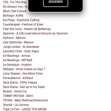
SÍGUENOS
795 - Fix The Way We Were
It’s Always You - Keep My Head Above Water
Bikini Test Failure - You've Still Got It
Brytiago- AURA
Da Plazz - Euphoria Calling
Counterspell - Festival of Eden
Fear the Lions - Heads Up Buttercup
Sparrow - A Life Lived Above Ground, by Sparrow
Hythum - Mirrors
Like Optimists - Reason
Jorge Lindan - Al Atardecer
Lancelot Chen - Sixty Years
Ed Rawlings - Arrival
Ed Rawlings - Riff Raft
Le Gassique - Unglory
feldspar - what makes us stay ?
Lima Shakes - One More Time
Paracetamol - ArtDecó
Sara Diana - Filthy Happy
Sara Diana - kall up in my head
Bruklin - Good Cry
TiMMY ONYSiM - 50ml
TEYNA - Mein Weihnachtswunsch
Gayola - La Llorona
Tiger La Flor - LASSO THE MOON