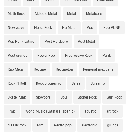
Math Rock
Melodic Metal
Metal
Metalcore
New wave
Noise Rock
Nu Metal
Pop
Pop PUNK
Pop Punk Latino
Post-Hardcore
Post-Metal
Post-grunge
Power Pop
Progressive Rock
Punk
Rap Metal
Reggae
Reggaeton
Regional mexicana
Rock N Roll
Rock progresivo
Salsa
Screamo
Skate Punk
Slowcore
Soul
Stoner Rock
Surf Rock
Trap
World Music (Latin & Hispanic)
acustic
art rock
classic rock
edm
electro pop
electronic
grunge