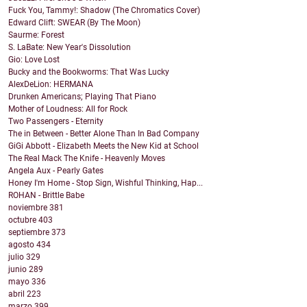
Fuck You, Tammy!: Shadow (The Chromatics Cover)
Edward Clift: SWEAR (By The Moon)
Saurme: Forest
S. LaBate: New Year's Dissolution
Gio: Love Lost
Bucky and the Bookworms: That Was Lucky
AlexDeLion: HERMANA
Drunken Americans; Playing That Piano
Mother of Loudness: All for Rock
Two Passengers - Eternity
The in Between - Better Alone Than In Bad Company
GiGi Abbott - Elizabeth Meets the New Kid at School
The Real Mack The Knife - Heavenly Moves
Angela Aux - Pearly Gates
Honey I'm Home - Stop Sign, Wishful Thinking, Hap...
ROHAN - Brittle Babe
noviembre
381
octubre
403
septiembre
373
agosto
434
julio
329
junio
289
mayo
336
abril
223
marzo
399