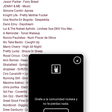
Jason Parker - Fairy Bread
JENNY & ME - Music
Simone Contin- Apnea
Knight Life - Pretty Mother Fucker
Una Noche En Bogota - Despedida
Dario Emu - Daydream
Lui & The Naked Aphids - Lindsey Sue (Will You Mar...
A Reminder - Tonal Wakeup
Novos Paulistas - Num Piscar de Olhos
No Take Backs - Caught Up
Marry Cherry - High All Night
Pretty Lucky - Shave Or Sheep
Royal Circus - Christmas in blue
×
Ann Romes - Heaven
Stratafield - Sympathetic Waveforms
dropbear - Drift/Dissolve
Ciro Cavalotti + Los Chicos del Espacio - Brillar
Running Still - Giving Up
Maxime Aleksic - Need to Move On
¡Sigue nuestro
chris portka - Electric Guitar Quartet (In C#)
blog!
Sol Feo - Coventry
Gin Ozz - Starlit Reverie
Únete a la comunidad rockera y
Great Good Fine Ok x Danielle Bradbery - Appetite
no te pierdas nada.
Nordkvist - Digging Trenches
Drew Danburry - Love