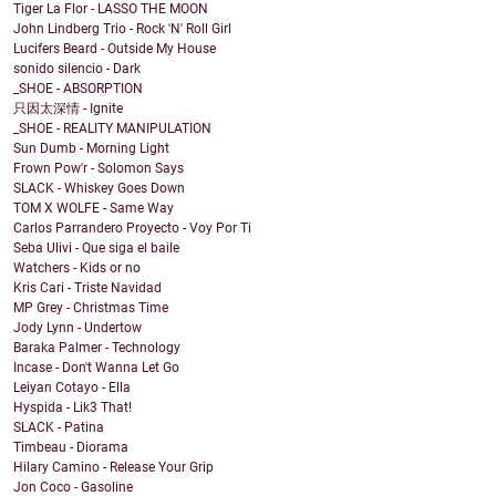
Tiger La Flor - LASSO THE MOON
John Lindberg Trio - Rock 'N' Roll Girl
Lucifers Beard - Outside My House
sonido silencio - Dark
_SHOE - ABSORPTION
只因太深情 - Ignite
_SHOE - REALITY MANIPULATION
Sun Dumb - Morning Light
Frown Pow'r - Solomon Says
SLACK - Whiskey Goes Down
TOM X WOLFE - Same Way
Carlos Parrandero Proyecto - Voy Por Ti
Seba Ulivi - Que siga el baile
Watchers - Kids or no
Kris Cari - Triste Navidad
MP Grey - Christmas Time
Jody Lynn - Undertow
Baraka Palmer - Technology
Incase - Don't Wanna Let Go
Leiyan Cotayo - Ella
Hyspida - Lik3 That!
SLACK - Patina
Timbeau - Diorama
Hilary Camino - Release Your Grip
Jon Coco - Gasoline