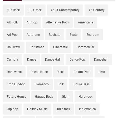
80s Rock
90s Rock
Adult Contemporary
Alt Country
Alt Folk
Alt Pop
Alternative Rock
Americana
Art Pop
Autotune
Bachata
Beats
Bedroom
Chillwave
Christmas
Cinematic
Commercial
Cumbia
Dance
Dance Hall
Dance Pop
Dancehall
Dark wave
Deep House
Disco
Dream Pop
Emo
Emo Hip-hop
Flamenco
Folk
Future Bass
Future House
Garage Rock
Glam
Hard rock
Hip-hop
Holiday Music
Indie rock
Indietronica