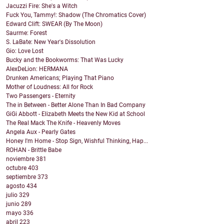
Jacuzzi Fire: She's a Witch
Fuck You, Tammy!: Shadow (The Chromatics Cover)
Edward Clift: SWEAR (By The Moon)
Saurme: Forest
S. LaBate: New Year's Dissolution
Gio: Love Lost
Bucky and the Bookworms: That Was Lucky
AlexDeLion: HERMANA
Drunken Americans; Playing That Piano
Mother of Loudness: All for Rock
Two Passengers - Eternity
The in Between - Better Alone Than In Bad Company
GiGi Abbott - Elizabeth Meets the New Kid at School
The Real Mack The Knife - Heavenly Moves
Angela Aux - Pearly Gates
Honey I'm Home - Stop Sign, Wishful Thinking, Hap...
ROHAN - Brittle Babe
noviembre
381
octubre
403
septiembre
373
agosto
434
julio
329
junio
289
mayo
336
abril
223