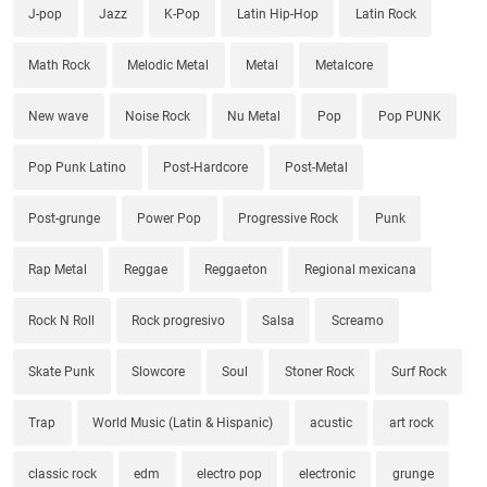
J-pop
Jazz
K-Pop
Latin Hip-Hop
Latin Rock
Math Rock
Melodic Metal
Metal
Metalcore
New wave
Noise Rock
Nu Metal
Pop
Pop PUNK
Pop Punk Latino
Post-Hardcore
Post-Metal
Post-grunge
Power Pop
Progressive Rock
Punk
Rap Metal
Reggae
Reggaeton
Regional mexicana
Rock N Roll
Rock progresivo
Salsa
Screamo
Skate Punk
Slowcore
Soul
Stoner Rock
Surf Rock
Trap
World Music (Latin & Hispanic)
acustic
art rock
classic rock
edm
electro pop
electronic
grunge