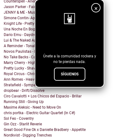
Counterspell - Anemone
×
Jason Parker - Fairy Bread
JENNY & ME - Music
Simone Contin- Apnea
Knight Life - Pretty Mother Fucker
Una Noche En Bogota - Despedida
Dario Emu - Daydream
¡Sigue nuestro
Lui & The Naked Aphids - Lindsey Sue (Will You Mar...
blog!
A Reminder - Tonal Wakeup
Novos Paulistas - Num Piscar de Olhos
Únete a la comunidad rockera y
No Take Backs - Caught Up
no te pierdas nada.
Marry Cherry - High All Night
Pretty Lucky - Shave Or Sheep
Royal Circus - Christmas in blue
SÍGUENOS
Ann Romes - Heaven
Stratafield - Sympathetic Waveforms
dropbear - Drift/Dissolve
Ciro Cavalotti + Los Chicos del Espacio - Brillar
Running Still - Giving Up
Maxime Aleksic - Need to Move On
chris portka - Electric Guitar Quartet (In C#)
Sol Feo - Coventry
Gin Ozz - Starlit Reverie
Great Good Fine Ok x Danielle Bradbery - Appetite
Nordkvist - Digging Trenches