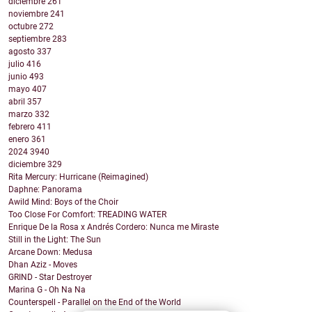
diciembre
261
noviembre
241
octubre
272
septiembre
283
agosto
337
julio
416
junio
493
mayo
407
abril
357
marzo
332
febrero
411
enero
361
2024
3940
diciembre
329
Rita Mercury: Hurricane (Reimagined)
Daphne: Panorama
Awild Mind: Boys of the Choir
Too Close For Comfort: TREADING WATER
Enrique De la Rosa x Andrés Cordero: Nunca me Miraste
Still in the Light: The Sun
Arcane Down: Medusa
Dhan Aziz - Moves
GRIND - Star Destroyer
Marina G - Oh Na Na
Counterspell - Parallel on the End of the World