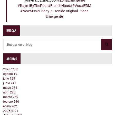
@raymi_by_the_pool
#ZonaEmergente
#RaymiByThePool
#FrenchHouse
#VocalEDM
#NewMusicFriday
♬ sonido original - Zona
Emergente
BUSCAR
ARCHIVO
2026
1630
agosto
19
julio
129
junio
241
mayo
254
abril
280
marzo
259
febrero
246
enero
202
2025
4171