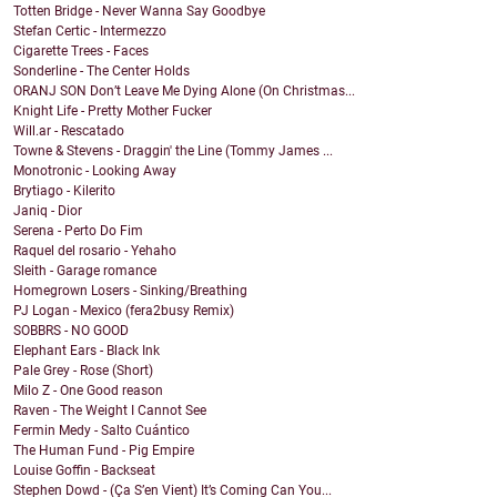
Totten Bridge - Never Wanna Say Goodbye
Stefan Certic - Intermezzo
Cigarette Trees - Faces
Sonderline - The Center Holds
ORANJ SON Don’t Leave Me Dying Alone (On Christmas...
Knight Life - Pretty Mother Fucker
Will.ar - Rescatado
Towne & Stevens - Draggin' the Line (Tommy James ...
Monotronic - Looking Away
Brytiago - Kilerito
Janiq - Dior
Serena - Perto Do Fim
Raquel del rosario - Yehaho
Sleith - Garage romance
Homegrown Losers - Sinking/Breathing
PJ Logan - Mexico (fera2busy Remix)
SOBBRS - NO GOOD
Elephant Ears - Black Ink
Pale Grey - Rose (Short)
Milo Z - One Good reason
Raven - The Weight I Cannot See
Fermin Medy - Salto Cuántico
The Human Fund - Pig Empire
Louise Goffin - Backseat
Stephen Dowd - (Ça S’en Vient) It’s Coming Can You...