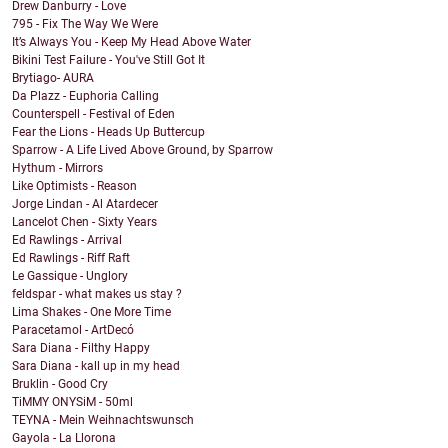
Drew Danburry - Love
795 - Fix The Way We Were
It’s Always You - Keep My Head Above Water
Bikini Test Failure - You've Still Got It
Brytiago- AURA
Da Plazz - Euphoria Calling
Counterspell - Festival of Eden
Fear the Lions - Heads Up Buttercup
Sparrow - A Life Lived Above Ground, by Sparrow
Hythum - Mirrors
Like Optimists - Reason
Jorge Lindan - Al Atardecer
Lancelot Chen - Sixty Years
Ed Rawlings - Arrival
Ed Rawlings - Riff Raft
Le Gassique - Unglory
feldspar - what makes us stay ?
Lima Shakes - One More Time
Paracetamol - ArtDecó
Sara Diana - Filthy Happy
Sara Diana - kall up in my head
Bruklin - Good Cry
TiMMY ONYSiM - 50ml
TEYNA - Mein Weihnachtswunsch
Gayola - La Llorona