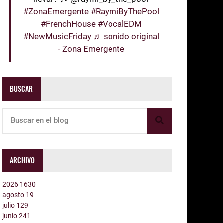
#ZonaEmergente
#RaymiByThePool
#FrenchHouse
#VocalEDM
#NewMusicFriday
♬ sonido original
- Zona Emergente
BUSCAR
ARCHIVO
2026
1630
agosto
19
julio
129
junio
241