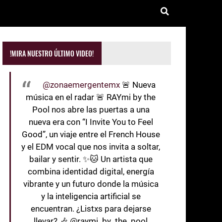
!MIRA NUESTRO ÚLTIMO VIDEO!
@zonaemergentemx
🚨 Nueva
música en el radar 🚨 RAYmi by the
Pool nos abre las puertas a una
nueva era con “I Invite You to Feel
Good”, un viaje entre el French House
y el EDM vocal que nos invita a soltar,
bailar y sentir. ✨🐱 Un artista que
combina identidad digital, energía
vibrante y un futuro donde la música
y la inteligencia artificial se
encuentran. ¿Listxs para dejarse
llevar? 🎶 @raymi_by_the_pool