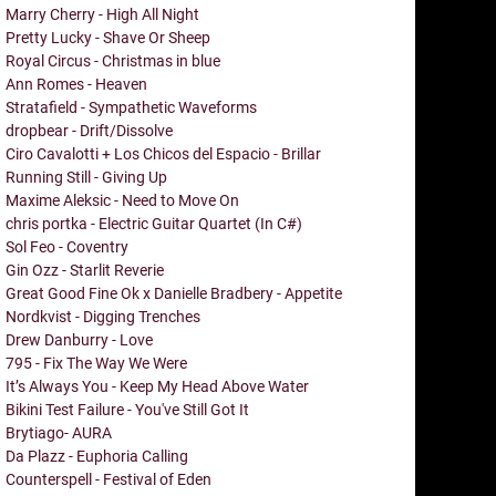
Marry Cherry - High All Night
Pretty Lucky - Shave Or Sheep
Royal Circus - Christmas in blue
Ann Romes - Heaven
Stratafield - Sympathetic Waveforms
dropbear - Drift/Dissolve
Ciro Cavalotti + Los Chicos del Espacio - Brillar
Running Still - Giving Up
Maxime Aleksic - Need to Move On
chris portka - Electric Guitar Quartet (In C#)
Sol Feo - Coventry
Gin Ozz - Starlit Reverie
Great Good Fine Ok x Danielle Bradbery - Appetite
Nordkvist - Digging Trenches
Drew Danburry - Love
795 - Fix The Way We Were
It’s Always You - Keep My Head Above Water
Bikini Test Failure - You've Still Got It
Brytiago- AURA
Da Plazz - Euphoria Calling
Counterspell - Festival of Eden