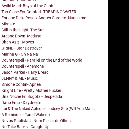
Awild Mind: Boys of the Choir
Too Close For Comfort: TREADING WATER
Enrique De la Rosa x Andrés Cordero: Nunca me
Miraste
Still in the Light: The Sun
Arcane Down: Medusa
Dhan Aziz - Moves
GRIND - Star Destroyer
Marina G - Oh Na Na
Counterspell - Parallel on the End of the World
Counterspell - Anemone
Jason Parker - Fairy Bread
JENNY & ME - Music
Simone Contin- Apnea
Knight Life - Pretty Mother Fucker
Una Noche En Bogota - Despedida
Dario Emu - Daydream
Lui & The Naked Aphids - Lindsey Sue (Will You Mar...
A Reminder - Tonal Wakeup
Novos Paulistas - Num Piscar de Olhos
No Take Backs - Caught Up