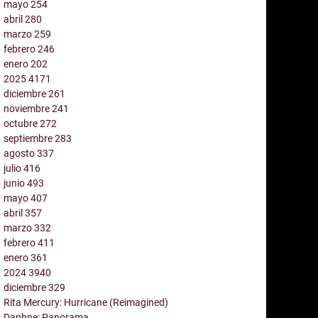
mayo
254
abril
280
marzo
259
febrero
246
enero
202
2025
4171
diciembre
261
noviembre
241
octubre
272
septiembre
283
agosto
337
julio
416
junio
493
mayo
407
abril
357
marzo
332
febrero
411
enero
361
2024
3940
diciembre
329
Rita Mercury: Hurricane (Reimagined)
Daphne: Panorama