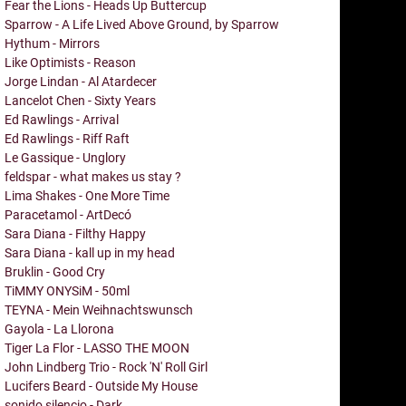
Fear the Lions - Heads Up Buttercup
Sparrow - A Life Lived Above Ground, by Sparrow
Hythum - Mirrors
Like Optimists - Reason
Jorge Lindan - Al Atardecer
Lancelot Chen - Sixty Years
Ed Rawlings - Arrival
Ed Rawlings - Riff Raft
Le Gassique - Unglory
feldspar - what makes us stay ?
Lima Shakes - One More Time
Paracetamol - ArtDecó
Sara Diana - Filthy Happy
Sara Diana - kall up in my head
Bruklin - Good Cry
TiMMY ONYSiM - 50ml
TEYNA - Mein Weihnachtswunsch
Gayola - La Llorona
Tiger La Flor - LASSO THE MOON
John Lindberg Trio - Rock 'N' Roll Girl
Lucifers Beard - Outside My House
sonido silencio - Dark