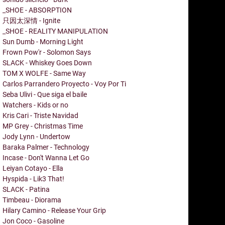
_SHOE - ABSORPTION
只因太深情 - Ignite
_SHOE - REALITY MANIPULATION
Sun Dumb - Morning Light
Frown Pow'r - Solomon Says
SLACK - Whiskey Goes Down
TOM X WOLFE - Same Way
Carlos Parrandero Proyecto - Voy Por Ti
Seba Ulivi - Que siga el baile
Watchers - Kids or no
Kris Cari - Triste Navidad
MP Grey - Christmas Time
Jody Lynn - Undertow
Baraka Palmer - Technology
Incase - Don't Wanna Let Go
Leiyan Cotayo - Ella
Hyspida - Lik3 That!
SLACK - Patina
Timbeau - Diorama
Hilary Camino - Release Your Grip
Jon Coco - Gasoline