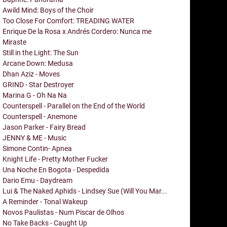
Awild Mind: Boys of the Choir
Too Close For Comfort: TREADING WATER
Enrique De la Rosa x Andrés Cordero: Nunca me
Miraste
Still in the Light: The Sun
Arcane Down: Medusa
Dhan Aziz - Moves
GRIND - Star Destroyer
Marina G - Oh Na Na
Counterspell - Parallel on the End of the World
Counterspell - Anemone
Jason Parker - Fairy Bread
JENNY & ME - Music
Simone Contin- Apnea
Knight Life - Pretty Mother Fucker
Una Noche En Bogota - Despedida
Dario Emu - Daydream
Lui & The Naked Aphids - Lindsey Sue (Will You Mar...
A Reminder - Tonal Wakeup
Novos Paulistas - Num Piscar de Olhos
No Take Backs - Caught Up