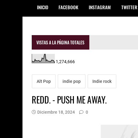
INICIO
FACEBOOK
INSTAGRAM
TWITTER
VISTAS A LA PÁGINA TOTALES
1,274,666
Alt Pop
indie pop
Indie rock
REDD. - PUSH ME AWAY.
Diciembre 18, 2024
0