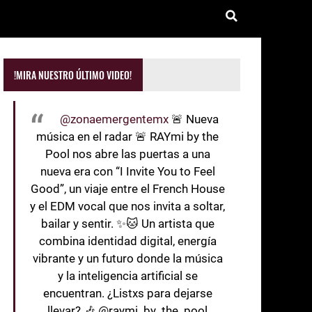
!MIRA NUESTRO ÚLTIMO VIDEO!
@zonaemergentemx
🚨 Nueva
música en el radar 🚨 RAYmi by the
Pool nos abre las puertas a una
nueva era con “I Invite You to Feel
Good”, un viaje entre el French House
y el EDM vocal que nos invita a soltar,
bailar y sentir. ✨🐱 Un artista que
combina identidad digital, energía
vibrante y un futuro donde la música
y la inteligencia artificial se
encuentran. ¿Listxs para dejarse
llevar? 🎶 @raymi_by_the_pool