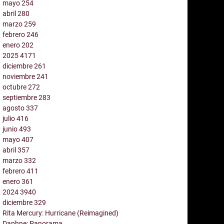
mayo
254
abril
280
marzo
259
febrero
246
enero
202
2025
4171
diciembre
261
noviembre
241
octubre
272
septiembre
283
agosto
337
julio
416
junio
493
mayo
407
abril
357
marzo
332
febrero
411
enero
361
2024
3940
diciembre
329
Rita Mercury: Hurricane (Reimagined)
Daphne: Panorama