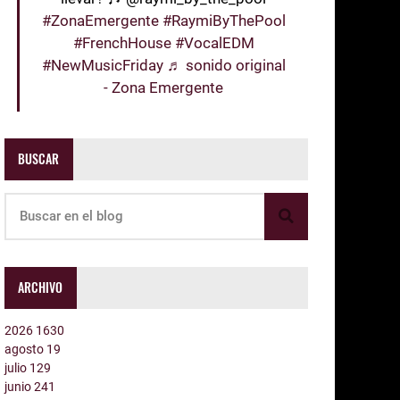
#ZonaEmergente
#RaymiByThePool
#FrenchHouse
#VocalEDM
#NewMusicFriday
♬ sonido original
- Zona Emergente
BUSCAR
ARCHIVO
2026
1630
agosto
19
julio
129
junio
241