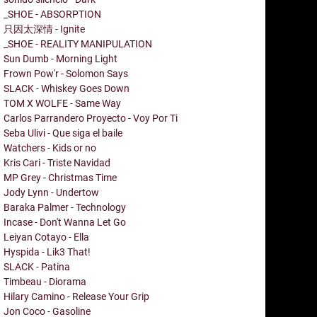
_SHOE - ABSORPTION
只因太深情 - Ignite
_SHOE - REALITY MANIPULATION
Sun Dumb - Morning Light
Frown Pow'r - Solomon Says
SLACK - Whiskey Goes Down
TOM X WOLFE - Same Way
Carlos Parrandero Proyecto - Voy Por Ti
Seba Ulivi - Que siga el baile
Watchers - Kids or no
Kris Cari - Triste Navidad
MP Grey - Christmas Time
Jody Lynn - Undertow
Baraka Palmer - Technology
Incase - Don't Wanna Let Go
Leiyan Cotayo - Ella
Hyspida - Lik3 That!
SLACK - Patina
Timbeau - Diorama
Hilary Camino - Release Your Grip
Jon Coco - Gasoline