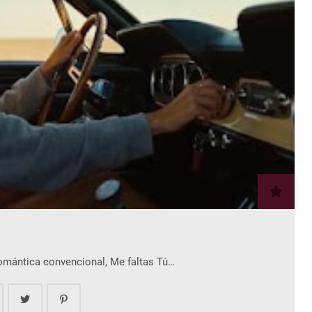
romántica convencional, Me faltas Tú…