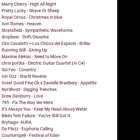
Marry Cherry - High All Night
Pretty Lucky - Shave Or Sheep
Royal Circus - Christmas in blue
Ann Romes - Heaven
Stratafield - Sympathetic Waveforms
dropbear - Drift/Dissolve
Ciro Cavalotti + Los Chicos del Espacio - Brillar
Running Still - Giving Up
Maxime Aleksic - Need to Move On
chris portka - Electric Guitar Quartet (In C#)
Sol Feo - Coventry
Gin Ozz - Starlit Reverie
Great Good Fine Ok x Danielle Bradbery - Appetite
Nordkvist - Digging Trenches
Drew Danburry - Love
795 - Fix The Way We Were
It’s Always You - Keep My Head Above Water
Bikini Test Failure - You've Still Got It
Brytiago- AURA
Da Plazz - Euphoria Calling
Counterspell - Festival of Eden