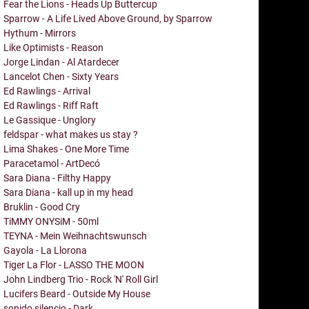
Fear the Lions - Heads Up Buttercup
Sparrow - A Life Lived Above Ground, by Sparrow
Hythum - Mirrors
Like Optimists - Reason
Jorge Lindan - Al Atardecer
Lancelot Chen - Sixty Years
Ed Rawlings - Arrival
Ed Rawlings - Riff Raft
Le Gassique - Unglory
feldspar - what makes us stay ?
Lima Shakes - One More Time
Paracetamol - ArtDecó
Sara Diana - Filthy Happy
Sara Diana - kall up in my head
Bruklin - Good Cry
TiMMY ONYSiM - 50ml
TEYNA - Mein Weihnachtswunsch
Gayola - La Llorona
Tiger La Flor - LASSO THE MOON
John Lindberg Trio - Rock 'N' Roll Girl
Lucifers Beard - Outside My House
sonido silencio - Dark