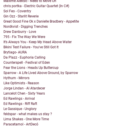
Maxime Aleksic - Need to Move On
chris portka - Electric Guitar Quartet (In C#)
Sol Feo - Coventry
Gin Ozz - Starlit Reverie
Great Good Fine Ok x Danielle Bradbery - Appetite
Nordkvist - Digging Trenches
Drew Danburry - Love
795 - Fix The Way We Were
It’s Always You - Keep My Head Above Water
Bikini Test Failure - You've Still Got It
Brytiago- AURA
Da Plazz - Euphoria Calling
Counterspell - Festival of Eden
Fear the Lions - Heads Up Buttercup
Sparrow - A Life Lived Above Ground, by Sparrow
Hythum - Mirrors
Like Optimists - Reason
Jorge Lindan - Al Atardecer
Lancelot Chen - Sixty Years
Ed Rawlings - Arrival
Ed Rawlings - Riff Raft
Le Gassique - Unglory
feldspar - what makes us stay ?
Lima Shakes - One More Time
Paracetamol - ArtDecó