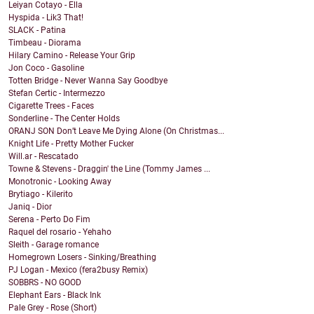
Leiyan Cotayo - Ella
Hyspida - Lik3 That!
SLACK - Patina
Timbeau - Diorama
Hilary Camino - Release Your Grip
Jon Coco - Gasoline
Totten Bridge - Never Wanna Say Goodbye
Stefan Certic - Intermezzo
Cigarette Trees - Faces
Sonderline - The Center Holds
ORANJ SON Don’t Leave Me Dying Alone (On Christmas...
Knight Life - Pretty Mother Fucker
Will.ar - Rescatado
Towne & Stevens - Draggin' the Line (Tommy James ...
Monotronic - Looking Away
Brytiago - Kilerito
Janiq - Dior
Serena - Perto Do Fim
Raquel del rosario - Yehaho
Sleith - Garage romance
Homegrown Losers - Sinking/Breathing
PJ Logan - Mexico (fera2busy Remix)
SOBBRS - NO GOOD
Elephant Ears - Black Ink
Pale Grey - Rose (Short)