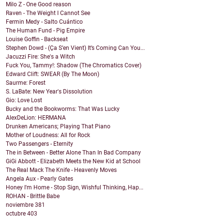
Milo Z - One Good reason
Raven - The Weight I Cannot See
Fermin Medy - Salto Cuántico
The Human Fund - Pig Empire
Louise Goffin - Backseat
Stephen Dowd - (Ça S’en Vient) It’s Coming Can You...
Jacuzzi Fire: She's a Witch
Fuck You, Tammy!: Shadow (The Chromatics Cover)
Edward Clift: SWEAR (By The Moon)
Saurme: Forest
S. LaBate: New Year's Dissolution
Gio: Love Lost
Bucky and the Bookworms: That Was Lucky
AlexDeLion: HERMANA
Drunken Americans; Playing That Piano
Mother of Loudness: All for Rock
Two Passengers - Eternity
The in Between - Better Alone Than In Bad Company
GiGi Abbott - Elizabeth Meets the New Kid at School
The Real Mack The Knife - Heavenly Moves
Angela Aux - Pearly Gates
Honey I'm Home - Stop Sign, Wishful Thinking, Hap...
ROHAN - Brittle Babe
noviembre
381
octubre
403