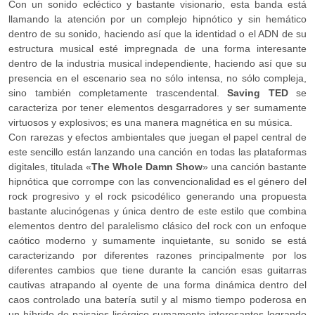
Con un sonido ecléctico y bastante visionario, esta banda está
llamando la atención por un complejo hipnótico y sin hemático
dentro de su sonido, haciendo así que la identidad o el ADN de su
estructura musical esté impregnada de una forma interesante
dentro de la industria musical independiente, haciendo así que su
presencia en el escenario sea no sólo intensa, no sólo compleja,
sino también completamente trascendental.
Saving TED
se
caracteriza por tener elementos desgarradores y ser sumamente
virtuosos y explosivos; es una manera magnética en su música.
Con rarezas y efectos ambientales que juegan el papel central de
este sencillo están lanzando una canción en todas las plataformas
digitales, titulada «
The Whole Damn Show
» una canción bastante
hipnótica que corrompe con las convencionalidad es el género del
rock progresivo y el rock psicodélico generando una propuesta
bastante alucinógenas y única dentro de este estilo que combina
elementos dentro del paralelismo clásico del rock con un enfoque
caótico moderno y sumamente inquietante, su sonido se está
caracterizando por diferentes razones principalmente por los
diferentes cambios que tiene durante la canción esas guitarras
cautivas atrapando al oyente de una forma dinámica dentro del
caos controlado una batería sutil y al mismo tiempo poderosa en
un híbrido de paisajes lisérgico sumamente interesantes logrando