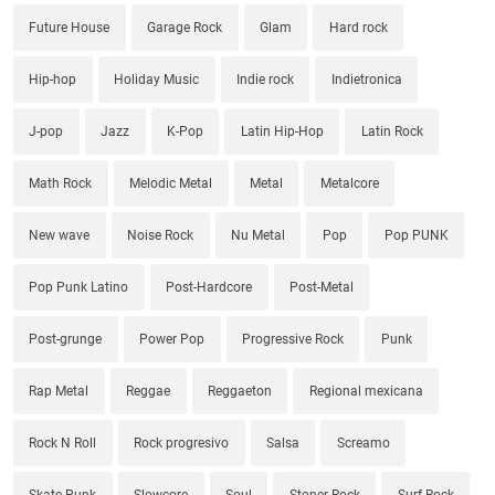
Future House
Garage Rock
Glam
Hard rock
Hip-hop
Holiday Music
Indie rock
Indietronica
J-pop
Jazz
K-Pop
Latin Hip-Hop
Latin Rock
Math Rock
Melodic Metal
Metal
Metalcore
New wave
Noise Rock
Nu Metal
Pop
Pop PUNK
Pop Punk Latino
Post-Hardcore
Post-Metal
Post-grunge
Power Pop
Progressive Rock
Punk
Rap Metal
Reggae
Reggaeton
Regional mexicana
Rock N Roll
Rock progresivo
Salsa
Screamo
Skate Punk
Slowcore
Soul
Stoner Rock
Surf Rock