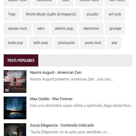
Trap
World Music (Latin & Hispanic)
acustic
art rock
classic rock
edm
electro pop
electronic
grunge
indie pop
latin pop
post-punk
punk rock
ska
POSTS POPULARES
Naomi August - American Zen
Naomi August presenta "American Zen" , una can…
Max Ceddo - She Forever
Con una atmósfera súper cálida y optimista, llega desde Nue…
Sucia Elegancia - Contenido Delicado
"Sucia Elegancia" no es apto para sensibles, co…