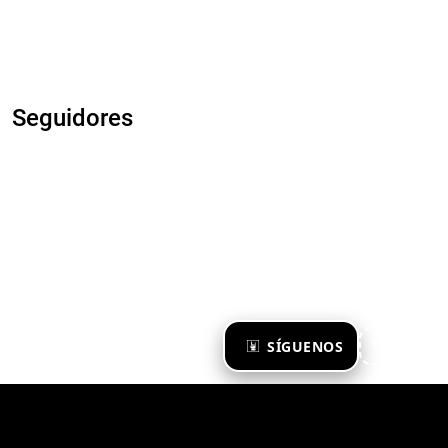
Seguidores
×
SÍGUENOS
Ya te sigo