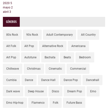
2020
5
mayo
2
abril
3
GÉNEROS
80s Rock
90s Rock
Adult Contemporary
Alt Country
Alt Folk
Alt Pop
Alternative Rock
Americana
Art Pop
Autotune
Bachata
Beats
Bedroom
Chillwave
Christmas
Cinematic
Commercial
Cumbia
Dance
Dance Hall
Dance Pop
Dancehall
Dark wave
Deep House
Disco
Dream Pop
Emo
Emo Hip-hop
Flamenco
Folk
Future Bass