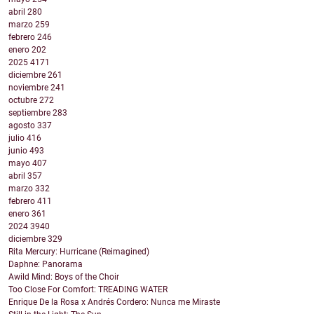
abril
280
marzo
259
febrero
246
enero
202
2025
4171
diciembre
261
noviembre
241
octubre
272
septiembre
283
agosto
337
julio
416
junio
493
mayo
407
abril
357
marzo
332
febrero
411
enero
361
2024
3940
diciembre
329
Rita Mercury: Hurricane (Reimagined)
Daphne: Panorama
Awild Mind: Boys of the Choir
Too Close For Comfort: TREADING WATER
Enrique De la Rosa x Andrés Cordero: Nunca me Miraste