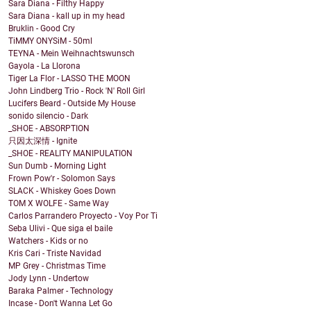
Sara Diana - Filthy Happy
Sara Diana - kall up in my head
Bruklin - Good Cry
TiMMY ONYSiM - 50ml
TEYNA - Mein Weihnachtswunsch
Gayola - La Llorona
Tiger La Flor - LASSO THE MOON
John Lindberg Trio - Rock 'N' Roll Girl
Lucifers Beard - Outside My House
sonido silencio - Dark
_SHOE - ABSORPTION
只因太深情 - Ignite
_SHOE - REALITY MANIPULATION
Sun Dumb - Morning Light
Frown Pow'r - Solomon Says
SLACK - Whiskey Goes Down
TOM X WOLFE - Same Way
Carlos Parrandero Proyecto - Voy Por Ti
Seba Ulivi - Que siga el baile
Watchers - Kids or no
Kris Cari - Triste Navidad
MP Grey - Christmas Time
Jody Lynn - Undertow
Baraka Palmer - Technology
Incase - Don't Wanna Let Go