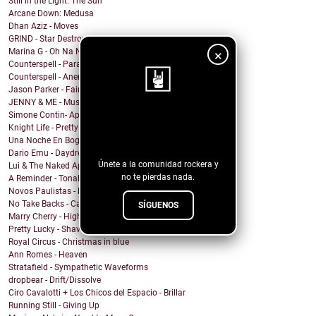
Still in the Light: The Sun
Arcane Down: Medusa
Dhan Aziz - Moves
GRIND - Star Destroyer
Marina G - Oh Na Na
×
Counterspell - Parallel on the End of the World
Counterspell - Anemone
Jason Parker - Fairy Bread
JENNY & ME - Music
Simone Contin- Apnea
¡Sigue nuestro
Knight Life - Pretty Mother Fucker
blog!
Una Noche En Bogota - Despedida
Dario Emu - Daydream
Únete a la comunidad rockera y
Lui & The Naked Aphids - Lindsey Sue (Will You Mar...
no te pierdas nada.
A Reminder - Tonal Wakeup
Novos Paulistas - Num Piscar de Olhos
No Take Backs - Caught Up
SÍGUENOS
Marry Cherry - High All Night
Pretty Lucky - Shave Or Sheep
Royal Circus - Christmas in blue
Ann Romes - Heaven
Stratafield - Sympathetic Waveforms
dropbear - Drift/Dissolve
Ciro Cavalotti + Los Chicos del Espacio - Brillar
Running Still - Giving Up