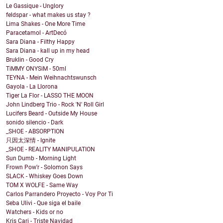
Le Gassique - Unglory
feldspar - what makes us stay ?
Lima Shakes - One More Time
Paracetamol - ArtDecó
Sara Diana - Filthy Happy
Sara Diana - kall up in my head
Bruklin - Good Cry
TiMMY ONYSiM - 50ml
TEYNA - Mein Weihnachtswunsch
Gayola - La Llorona
Tiger La Flor - LASSO THE MOON
John Lindberg Trio - Rock 'N' Roll Girl
Lucifers Beard - Outside My House
sonido silencio - Dark
_SHOE - ABSORPTION
只因太深情 - Ignite
_SHOE - REALITY MANIPULATION
Sun Dumb - Morning Light
Frown Pow'r - Solomon Says
SLACK - Whiskey Goes Down
TOM X WOLFE - Same Way
Carlos Parrandero Proyecto - Voy Por Ti
Seba Ulivi - Que siga el baile
Watchers - Kids or no
Kris Cari - Triste Navidad