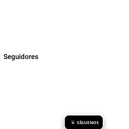
Seguidores
×
SÍGUENOS
Ya te sigo