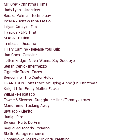
MP Grey - Christmas Time
Jody Lynn - Undertow
Baraka Palmer - Technology
Incase - Don't Wanna Let Go
Leiyan Cotayo - Ella
Hyspida - Lik3 That!
SLACK - Patina
Timbeau - Diorama
Hilary Camino - Release Your Grip
Jon Coco - Gasoline
Totten Bridge - Never Wanna Say Goodbye
Stefan Certic - Intermezzo
Cigarette Trees - Faces
Sonderline - The Center Holds
ORANJ SON Don’t Leave Me Dying Alone (On Christmas...
Knight Life - Pretty Mother Fucker
Will.ar - Rescatado
Towne & Stevens - Draggin' the Line (Tommy James ...
Monotronic - Looking Away
Brytiago - Kilerito
Janiq - Dior
Serena - Perto Do Fim
Raquel del rosario - Yehaho
Sleith - Garage romance
Homegrown Losers - Sinking/Breathing