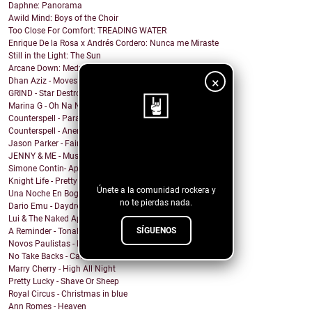
Daphne: Panorama
Awild Mind: Boys of the Choir
Too Close For Comfort: TREADING WATER
Enrique De la Rosa x Andrés Cordero: Nunca me Miraste
Still in the Light: The Sun
Arcane Down: Medusa
×
Dhan Aziz - Moves
GRIND - Star Destroyer
Marina G - Oh Na Na
Counterspell - Parallel on the End of the World
Counterspell - Anemone
Jason Parker - Fairy Bread
¡Sigue nuestro
JENNY & ME - Music
blog!
Simone Contin- Apnea
Knight Life - Pretty Mother Fucker
Únete a la comunidad rockera y
Una Noche En Bogota - Despedida
no te pierdas nada.
Dario Emu - Daydream
Lui & The Naked Aphids - Lindsey Sue (Will You Mar...
SÍGUENOS
A Reminder - Tonal Wakeup
Novos Paulistas - Num Piscar de Olhos
No Take Backs - Caught Up
Marry Cherry - High All Night
Pretty Lucky - Shave Or Sheep
Royal Circus - Christmas in blue
Ann Romes - Heaven