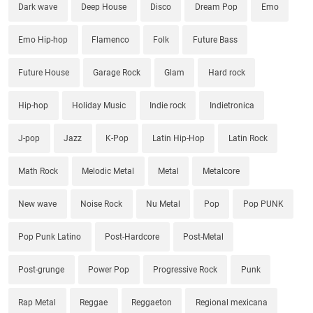
Dark wave
Deep House
Disco
Dream Pop
Emo
Emo Hip-hop
Flamenco
Folk
Future Bass
Future House
Garage Rock
Glam
Hard rock
Hip-hop
Holiday Music
Indie rock
Indietronica
J-pop
Jazz
K-Pop
Latin Hip-Hop
Latin Rock
Math Rock
Melodic Metal
Metal
Metalcore
New wave
Noise Rock
Nu Metal
Pop
Pop PUNK
Pop Punk Latino
Post-Hardcore
Post-Metal
Post-grunge
Power Pop
Progressive Rock
Punk
Rap Metal
Reggae
Reggaeton
Regional mexicana