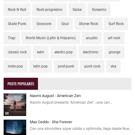
Rock N Roll
Rock progresivo
Salsa
Screamo
Skate Punk
Slowcore
Soul
Stoner Rock
Surf Rock
Trap
World Music (Latin & Hispanic)
acustic
art rock
classic rock
edm
electro pop
electronic
grunge
indie pop
latin pop
post-punk
punk rock
ska
POSTS POPULARES
Naomi August - American Zen
Naomi August presenta "American Zen" , una can…
Max Ceddo - She Forever
Con una atmósfera súper cálida y optimista, llega desde Nue…