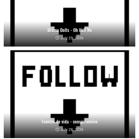
Drama Dolls - Oh Hell No
July 29, 2026
Fuentes de vida - conspiranoico
July 28, 2026