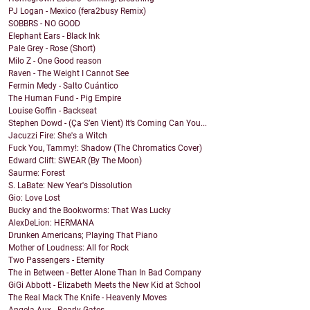
PJ Logan - Mexico (fera2busy Remix)
SOBBRS - NO GOOD
Elephant Ears - Black Ink
Pale Grey - Rose (Short)
Milo Z - One Good reason
Raven - The Weight I Cannot See
Fermin Medy - Salto Cuántico
The Human Fund - Pig Empire
Louise Goffin - Backseat
Stephen Dowd - (Ça S’en Vient) It’s Coming Can You...
Jacuzzi Fire: She's a Witch
Fuck You, Tammy!: Shadow (The Chromatics Cover)
Edward Clift: SWEAR (By The Moon)
Saurme: Forest
S. LaBate: New Year's Dissolution
Gio: Love Lost
Bucky and the Bookworms: That Was Lucky
AlexDeLion: HERMANA
Drunken Americans; Playing That Piano
Mother of Loudness: All for Rock
Two Passengers - Eternity
The in Between - Better Alone Than In Bad Company
GiGi Abbott - Elizabeth Meets the New Kid at School
The Real Mack The Knife - Heavenly Moves