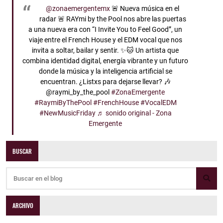
@zonaemergentemx
🚨 Nueva música en el
radar 🚨 RAYmi by the Pool nos abre las puertas
a una nueva era con “I Invite You to Feel Good”, un
viaje entre el French House y el EDM vocal que nos
invita a soltar, bailar y sentir. ✨🐱 Un artista que
combina identidad digital, energía vibrante y un futuro
donde la música y la inteligencia artificial se
encuentran. ¿Listxs para dejarse llevar? 🎶
@raymi_by_the_pool
#ZonaEmergente
#RaymiByThePool
#FrenchHouse
#VocalEDM
#NewMusicFriday
♬ sonido original - Zona
Emergente
BUSCAR
ARCHIVO