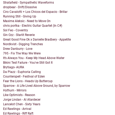
Stratafield - Sympathetic Waveforms
dropbear - Drift/Dissolve
Ciro Cavalotti + Los Chicos del Espacio - Brillar
Running Still - Giving Up
Maxime Aleksic - Need to Move On
chris portka - Electric Guitar Quartet (In C#)
Sol Feo - Coventry
Gin Ozz - Starlit Reverie
Great Good Fine Ok x Danielle Bradbery - Appetite
Nordkvist - Digging Trenches
Drew Danburry - Love
795 - Fix The Way We Were
It’s Always You - Keep My Head Above Water
Bikini Test Failure - You've Still Got It
Brytiago- AURA
Da Plazz - Euphoria Calling
Counterspell - Festival of Eden
Fear the Lions - Heads Up Buttercup
Sparrow - A Life Lived Above Ground, by Sparrow
Hythum - Mirrors
Like Optimists - Reason
Jorge Lindan - Al Atardecer
Lancelot Chen - Sixty Years
Ed Rawlings - Arrival
Ed Rawlings - Riff Raft