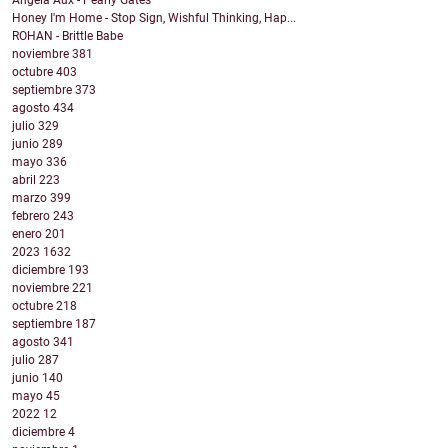
Angela Aux - Pearly Gates
Honey I'm Home - Stop Sign, Wishful Thinking, Hap...
ROHAN - Brittle Babe
noviembre
381
octubre
403
septiembre
373
agosto
434
julio
329
junio
289
mayo
336
abril
223
marzo
399
febrero
243
enero
201
2023
1632
diciembre
193
noviembre
221
octubre
218
septiembre
187
agosto
341
julio
287
junio
140
mayo
45
2022
12
diciembre
4