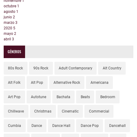
noviembre
1
octubre
1
agosto
1
junio
2
marzo
3
2020
5
mayo
2
abril
3
GÉNEROS
80s Rock
90s Rock
Adult Contemporary
Alt Country
Alt Folk
Alt Pop
Alternative Rock
Americana
Art Pop
Autotune
Bachata
Beats
Bedroom
Chillwave
Christmas
Cinematic
Commercial
Cumbia
Dance
Dance Hall
Dance Pop
Dancehall