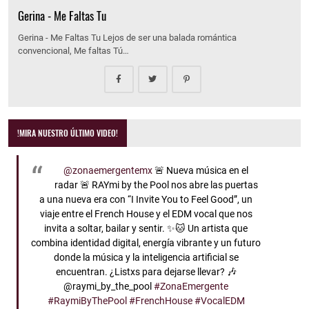
Gerina - Me Faltas Tu
Gerina - Me Faltas Tu Lejos de ser una balada romántica
convencional, Me faltas Tú…
!MIRA NUESTRO ÚLTIMO VIDEO!
@zonaemergentemx
🚨 Nueva música en el
radar 🚨 RAYmi by the Pool nos abre las puertas
a una nueva era con “I Invite You to Feel Good”, un
viaje entre el French House y el EDM vocal que nos
invita a soltar, bailar y sentir. ✨🐱 Un artista que
combina identidad digital, energía vibrante y un futuro
donde la música y la inteligencia artificial se
encuentran. ¿Listxs para dejarse llevar? 🎶
@raymi_by_the_pool
#ZonaEmergente
#RaymiByThePool
#FrenchHouse
#VocalEDM