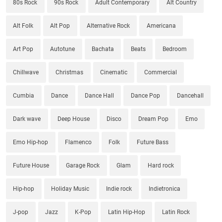
80s Rock
90s Rock
Adult Contemporary
Alt Country
Alt Folk
Alt Pop
Alternative Rock
Americana
Art Pop
Autotune
Bachata
Beats
Bedroom
Chillwave
Christmas
Cinematic
Commercial
Cumbia
Dance
Dance Hall
Dance Pop
Dancehall
Dark wave
Deep House
Disco
Dream Pop
Emo
Emo Hip-hop
Flamenco
Folk
Future Bass
Future House
Garage Rock
Glam
Hard rock
Hip-hop
Holiday Music
Indie rock
Indietronica
J-pop
Jazz
K-Pop
Latin Hip-Hop
Latin Rock