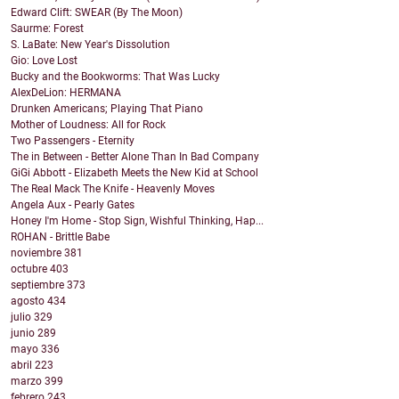
Edward Clift: SWEAR (By The Moon)
Saurme: Forest
S. LaBate: New Year's Dissolution
Gio: Love Lost
Bucky and the Bookworms: That Was Lucky
AlexDeLion: HERMANA
Drunken Americans; Playing That Piano
Mother of Loudness: All for Rock
Two Passengers - Eternity
The in Between - Better Alone Than In Bad Company
GiGi Abbott - Elizabeth Meets the New Kid at School
The Real Mack The Knife - Heavenly Moves
Angela Aux - Pearly Gates
Honey I'm Home - Stop Sign, Wishful Thinking, Hap...
ROHAN - Brittle Babe
noviembre
381
octubre
403
septiembre
373
agosto
434
julio
329
junio
289
mayo
336
abril
223
marzo
399
febrero
243