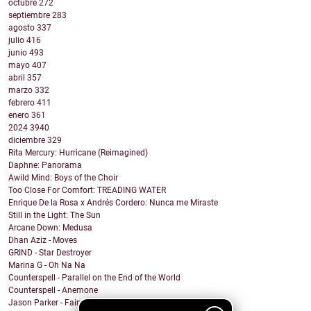
octubre
272
septiembre
283
agosto
337
julio
416
junio
493
mayo
407
abril
357
marzo
332
febrero
411
enero
361
2024
3940
diciembre
329
Rita Mercury: Hurricane (Reimagined)
Daphne: Panorama
Awild Mind: Boys of the Choir
Too Close For Comfort: TREADING WATER
Enrique De la Rosa x Andrés Cordero: Nunca me Miraste
Still in the Light: The Sun
Arcane Down: Medusa
Dhan Aziz - Moves
GRIND - Star Destroyer
Marina G - Oh Na Na
Counterspell - Parallel on the End of the World
Counterspell - Anemone
Jason Parker - Fairy Bread