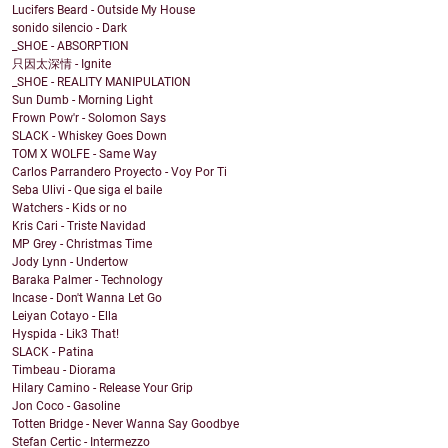
Lucifers Beard - Outside My House
sonido silencio - Dark
_SHOE - ABSORPTION
只因太深情 - Ignite
_SHOE - REALITY MANIPULATION
Sun Dumb - Morning Light
Frown Pow'r - Solomon Says
SLACK - Whiskey Goes Down
TOM X WOLFE - Same Way
Carlos Parrandero Proyecto - Voy Por Ti
Seba Ulivi - Que siga el baile
Watchers - Kids or no
Kris Cari - Triste Navidad
MP Grey - Christmas Time
Jody Lynn - Undertow
Baraka Palmer - Technology
Incase - Don't Wanna Let Go
Leiyan Cotayo - Ella
Hyspida - Lik3 That!
SLACK - Patina
Timbeau - Diorama
Hilary Camino - Release Your Grip
Jon Coco - Gasoline
Totten Bridge - Never Wanna Say Goodbye
Stefan Certic - Intermezzo