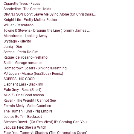
Cigarette Trees - Faces
Sonderline - The Center Holds
ORANJ SON Don’t Leave Me Dying Alone (On Christmas...
Knight Life - Pretty Mother Fucker
Will.ar - Rescatado
Towne & Stevens - Draggin' the Line (Tommy James ...
Monotronic - Looking Away
Brytiago - Kilerito
Janiq - Dior
Serena - Perto Do Fim
Raquel del rosario - Yehaho
Sleith - Garage romance
Homegrown Losers - Sinking/Breathing
PJ Logan - Mexico (fera2busy Remix)
SOBBRS - NO GOOD
Elephant Ears - Black Ink
Pale Grey - Rose (Short)
Milo Z - One Good reason
Raven - The Weight I Cannot See
Fermin Medy - Salto Cuántico
The Human Fund - Pig Empire
Louise Goffin - Backseat
Stephen Dowd - (Ça S’en Vient) It’s Coming Can You...
Jacuzzi Fire: She's a Witch
Fuck You, Tammy!: Shadow (The Chromatics Cover)