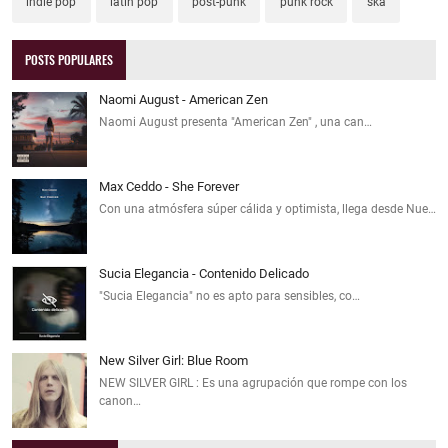
indie pop
latin pop
post-punk
punk rock
ska
POSTS POPULARES
Naomi August - American Zen
Naomi August presenta "American Zen" , una can…
Max Ceddo - She Forever
Con una atmósfera súper cálida y optimista, llega desde Nue…
Sucia Elegancia - Contenido Delicado
"Sucia Elegancia" no es apto para sensibles, co…
New Silver Girl: Blue Room
NEW SILVER GIRL : Es una agrupación que rompe con los
canon…