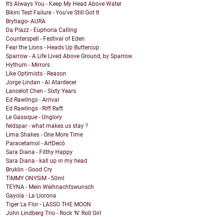
It’s Always You - Keep My Head Above Water
Bikini Test Failure - You've Still Got It
Brytiago- AURA
Da Plazz - Euphoria Calling
Counterspell - Festival of Eden
Fear the Lions - Heads Up Buttercup
Sparrow - A Life Lived Above Ground, by Sparrow
Hythum - Mirrors
Like Optimists - Reason
Jorge Lindan - Al Atardecer
Lancelot Chen - Sixty Years
Ed Rawlings - Arrival
Ed Rawlings - Riff Raft
Le Gassique - Unglory
feldspar - what makes us stay ?
Lima Shakes - One More Time
Paracetamol - ArtDecó
Sara Diana - Filthy Happy
Sara Diana - kall up in my head
Bruklin - Good Cry
TiMMY ONYSiM - 50ml
TEYNA - Mein Weihnachtswunsch
Gayola - La Llorona
Tiger La Flor - LASSO THE MOON
John Lindberg Trio - Rock 'N' Roll Girl