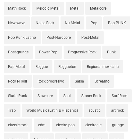
Math Rock
Melodic Metal
Metal
Metalcore
New wave
Noise Rock
Nu Metal
Pop
Pop PUNK
Pop Punk Latino
Post-Hardcore
Post-Metal
Post-grunge
Power Pop
Progressive Rock
Punk
Rap Metal
Reggae
Reggaeton
Regional mexicana
Rock N Roll
Rock progresivo
Salsa
Screamo
Skate Punk
Slowcore
Soul
Stoner Rock
Surf Rock
Trap
World Music (Latin & Hispanic)
acustic
art rock
classic rock
edm
electro pop
electronic
grunge