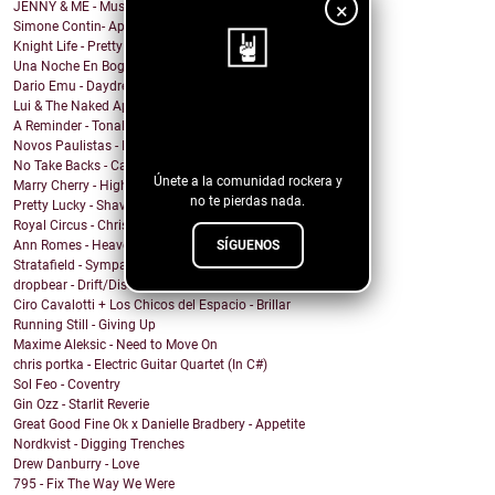
×
JENNY & ME - Music
Simone Contin- Apnea
Knight Life - Pretty Mother Fucker
Una Noche En Bogota - Despedida
Dario Emu - Daydream
Lui & The Naked Aphids - Lindsey Sue (Will You Mar...
¡Sigue nuestro
A Reminder - Tonal Wakeup
blog!
Novos Paulistas - Num Piscar de Olhos
No Take Backs - Caught Up
Únete a la comunidad rockera y
Marry Cherry - High All Night
no te pierdas nada.
Pretty Lucky - Shave Or Sheep
Royal Circus - Christmas in blue
SÍGUENOS
Ann Romes - Heaven
Stratafield - Sympathetic Waveforms
dropbear - Drift/Dissolve
Ciro Cavalotti + Los Chicos del Espacio - Brillar
Running Still - Giving Up
Maxime Aleksic - Need to Move On
chris portka - Electric Guitar Quartet (In C#)
Sol Feo - Coventry
Gin Ozz - Starlit Reverie
Great Good Fine Ok x Danielle Bradbery - Appetite
Nordkvist - Digging Trenches
Drew Danburry - Love
795 - Fix The Way We Were