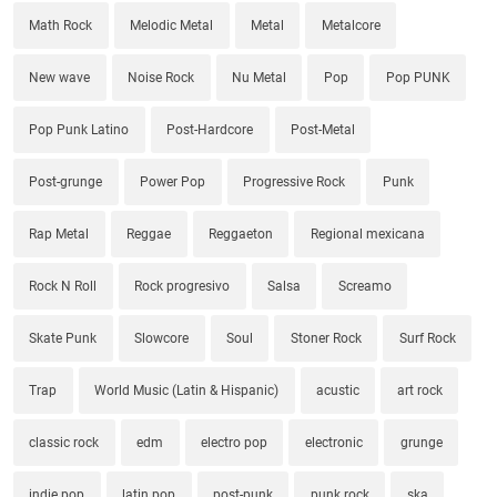
Math Rock
Melodic Metal
Metal
Metalcore
New wave
Noise Rock
Nu Metal
Pop
Pop PUNK
Pop Punk Latino
Post-Hardcore
Post-Metal
Post-grunge
Power Pop
Progressive Rock
Punk
Rap Metal
Reggae
Reggaeton
Regional mexicana
Rock N Roll
Rock progresivo
Salsa
Screamo
Skate Punk
Slowcore
Soul
Stoner Rock
Surf Rock
Trap
World Music (Latin & Hispanic)
acustic
art rock
classic rock
edm
electro pop
electronic
grunge
indie pop
latin pop
post-punk
punk rock
ska