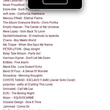
Jake Cassman - Trying To Mourn A Friend Of Mine
Noah Proudfoot - Born to Fly
Esore Alle - Such Pretty Lies
soft siren - California Heatwave
Marcus O'Neill - Eternal Flame
The Album Everyone Wants - Chris Portka
Empty Heaven - The Center of My Universe
Rene Lopez - Goin Back To Lovin
Santatrinidadmex - El mechudo la leyenda
Z'cano - Boy Meets World
Mo Troper - When She Says My Name
PETER LITVIN - Okay Alright
Ryley Tate Wilson - Party Girl
Harrison Kipner - Don't Let Me Down
B.Miles - Five Alarm
Marie Ella - Love Doesn't Echo
Band Of Four - A Sense Of Wonder
Snowdrop - Morning thoughts
COYOTE TANGO - ESCLAVO Y AMO (Javier Solis Cover)
pssyclwz - petty af (Calling This Love)
Unrivaled - Call Me Liar
ELYU - The Boiling Night
Núan – EQUIVOCARME
Visceral Design - Give It Time
Jammed - Come On