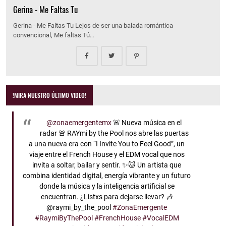
Gerina - Me Faltas Tu
Gerina - Me Faltas Tu Lejos de ser una balada romántica
convencional, Me faltas Tú…
!MIRA NUESTRO ÚLTIMO VIDEO!
@zonaemergentemx
🚨 Nueva música en el
radar 🚨 RAYmi by the Pool nos abre las puertas
a una nueva era con “I Invite You to Feel Good”, un
viaje entre el French House y el EDM vocal que nos
invita a soltar, bailar y sentir. ✨🐱 Un artista que
combina identidad digital, energía vibrante y un futuro
donde la música y la inteligencia artificial se
encuentran. ¿Listxs para dejarse llevar? 🎶
@raymi_by_the_pool
#ZonaEmergente
#RaymiByThePool
#FrenchHouse
#VocalEDM