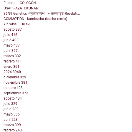
Fitasha – COLOCÓN
USAP - AZATOKUNAI?
36N9 Genetics - प्रकाशग्रन्थः – रहस्यपट्टःRevelati...
COMMOTION - kombucha (bucha remix)
Yin wise – Dejavu
agosto
337
julio
416
junio
493
mayo
407
abril
357
marzo
332
febrero
411
enero
361
2024
3940
diciembre
329
noviembre
381
octubre
403
septiembre
373
agosto
434
julio
329
junio
289
mayo
336
abril
223
marzo
399
febrero
243