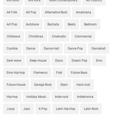
80s Rock
90s Rock
Adult Contemporary
Alt Country
Alt Folk
Alt Pop
Alternative Rock
Americana
Art Pop
Autotune
Bachata
Beats
Bedroom
Chillwave
Christmas
Cinematic
Commercial
Cumbia
Dance
Dance Hall
Dance Pop
Dancehall
Dark wave
Deep House
Disco
Dream Pop
Emo
Emo Hip-hop
Flamenco
Folk
Future Bass
Future House
Garage Rock
Glam
Hard rock
Hip-hop
Holiday Music
Indie rock
Indietronica
J-pop
Jazz
K-Pop
Latin Hip-Hop
Latin Rock