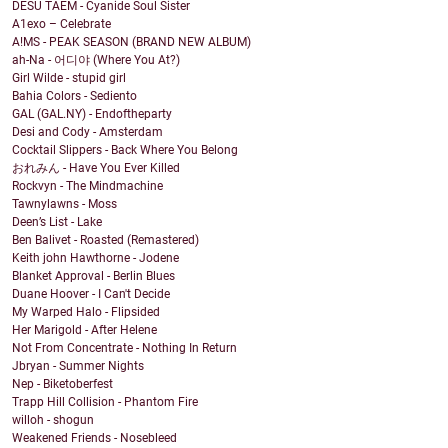
DESU TAEM - Cyanide Soul Sister
A1exo – Celebrate
A!MS - PEAK SEASON (BRAND NEW ALBUM)
ah-Na - 어디야 (Where You At?)
Girl Wilde - stupid girl
Bahia Colors - Sediento
GAL (GAL.NY) - Endoftheparty
Desi and Cody - Amsterdam
Cocktail Slippers - Back Where You Belong
おれみん - Have You Ever Killed
Rockvyn - The Mindmachine
Tawnylawns - Moss
Deen’s List - Lake
Ben Balivet - Roasted (Remastered)
Keith john Hawthorne - Jodene
Blanket Approval - Berlin Blues
Duane Hoover - I Can't Decide
My Warped Halo - Flipsided
Her Marigold - After Helene
Not From Concentrate - Nothing In Return
Jbryan - Summer Nights
Nep - Biketoberfest
Trapp Hill Collision - Phantom Fire
willoh - shogun
Weakened Friends - Nosebleed