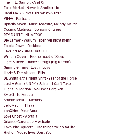
The Fritz Gambit - And On
Echo Market - Never Is Another Lie
Santi Mei x Vicky Carambat - Saltar
PIFFA - Particular
Ophelia Moon - Muse, Maestro, Melody Maker
Cosmic Madness - Domain Change
REY DANTE - NÚMEROS
Die Lärmer - Warum lieben wir nicht mehr
Estella Dawn - Reckless
Jake Adler - Glass Half Full
William Covert - Brotherhood of Sleep
Tiger & Dove - Daddy's Drugs (Big Karma)
Gimme Gimme - Lost in Love
Lizzie & The Makers - Pills
Dr. Smith & the Night Shift - Year of the Horse
Just A Gent x UNDY x Seiren - I Can't Take It
Flight To London - No One's Forgiven
Kyle-G - Tu Mirada
Smoke Break – Memory
JelloMauri – Playa
danXkim - Your Aura
Love Ghost - Worth It
Orlando Coronado – Acicale
Favourite Squeeze - The things we do for life
Highet - You're Eyes Don't See