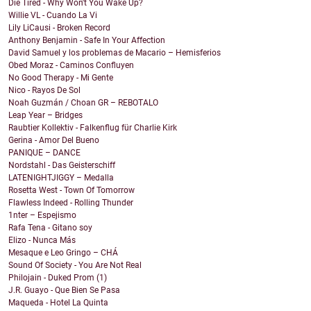
Die Tired - Why Won't You Wake Up?
Willie VL - Cuando La Vi
Lily LiCausi - Broken Record
Anthony Benjamin - Safe In Your Affection
David Samuel y los problemas de Macario – Hemisferios
Obed Moraz - Caminos Confluyen
No Good Therapy - Mi Gente
Nico - Rayos De Sol
Noah Guzmán / Choan GR – REBOTALO
Leap Year – Bridges
Raubtier Kollektiv - Falkenflug für Charlie Kirk
Gerina - Amor Del Bueno
PANIQUE – DANCE
Nordstahl - Das Geisterschiff
LATENIGHTJIGGY – Medalla
Rosetta West - Town Of Tomorrow
Flawless Indeed - Rolling Thunder
1nter – Espejismo
Rafa Tena - Gitano soy
Elizo - Nunca Más
Mesaque e Leo Gringo – CHÁ
Sound Of Society - You Are Not Real
Philojain - Duked Prom (1)
J.R. Guayo - Que Bien Se Pasa
Maqueda - Hotel La Quinta