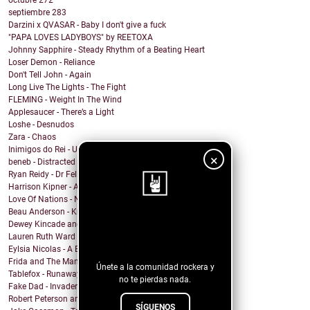
octubre
272
septiembre
283
Darzini x QVASAR - Baby I don't give a fuck
"PAPA LOVES LADYBOYS" by REETOXA
Johnny Sapphire - Steady Rhythm of a Beating Heart
Loser Demon - Reliance
Don't Tell John - Again
Long Live The Lights - The Fight
FLEMING - Weight In The Wind
Applesaucer - There’s a Light
Loshe - Desnudos
Zara - Chaos
Inimigos do Rei - Uma Barata Chamada Kafka versão ...
×
beneb - Distracted
Ryan Reidy - Dr Felix and His Fringe Body Parts
Harrison Kipner - Alone With You
Love Of Nations - Ne'er Do Well
Beau Anderson - Know By Now
¡Sigue nuestro
Dewey Kincade and The Navigators - Down in the Val...
Lauren Ruth Ward - Camouflage Sabotage
blog!
Eylsia Nicolas - A Beautiful Mess
Frida and The Mann - Dancing in the sun
Únete a la comunidad rockera y
Tablefox - Runaway
no te pierdas nada.
Fake Dad - Invader
Robert Peterson and The Crusade - Coming Out Of Ba...
SÍGUENOS