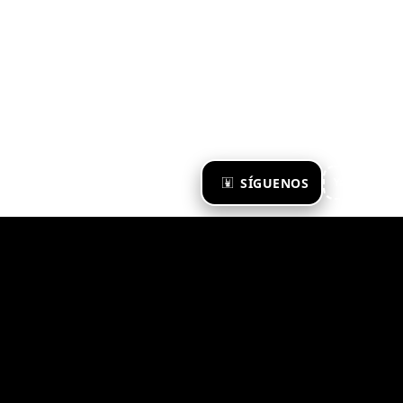
×
SÍGUENOS
Ya te sigo
Zona Emergente 2023
© ZONA EMERGENTE
TODOS LOS DERECHOS RESERVADOS