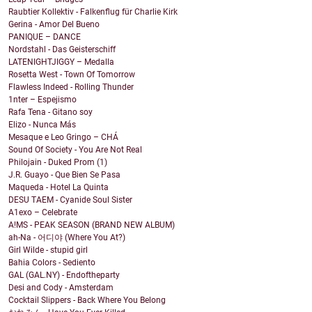
Raubtier Kollektiv - Falkenflug für Charlie Kirk
Gerina - Amor Del Bueno
PANIQUE – DANCE
Nordstahl - Das Geisterschiff
LATENIGHTJIGGY – Medalla
Rosetta West - Town Of Tomorrow
Flawless Indeed - Rolling Thunder
1nter – Espejismo
Rafa Tena - Gitano soy
Elizo - Nunca Más
Mesaque e Leo Gringo – CHÁ
Sound Of Society - You Are Not Real
Philojain - Duked Prom (1)
J.R. Guayo - Que Bien Se Pasa
Maqueda - Hotel La Quinta
DESU TAEM - Cyanide Soul Sister
A1exo – Celebrate
A!MS - PEAK SEASON (BRAND NEW ALBUM)
ah-Na - 어디야 (Where You At?)
Girl Wilde - stupid girl
Bahia Colors - Sediento
GAL (GAL.NY) - Endoftheparty
Desi and Cody - Amsterdam
Cocktail Slippers - Back Where You Belong