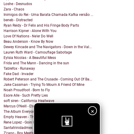
Loshe - Desnudos
Zara - Chaos
Inimigos do Rei - Uma Barata Chamada Kafka versão ...
beneb - Distracted
Ryan Reidy - Dr Felix and His Fringe Body Parts
Harrison Kipner - Alone With You
Love Of Nations - Ne'er Do Well
Beau Anderson - Know By Now
Dewey Kincade and The Navigators - Down in the Val...
Lauren Ruth Ward - Camouflage Sabotage
Eylsia Nicolas - A Beautiful Mess
Frida and The Mann - Dancing in the sun
Tablefox - Runaway
Fake Dad - Invader
Robert Peterson and The Crusade - Coming Out Of Ba...
Jake Cassman - Trying To Mourn A Friend Of Mine
Noah Proudfoot - Born to Fly
Esore Alle - Such Pretty Lies
soft siren - California Heatwave
Marcus O'Neill - Eternal Flame
×
The Album Everyone Wants - Chris Portka
Empty Heaven - The Center of My Universe
Rene Lopez - Goin Back To Lovin
Santatrinidadmex - El mechudo la leyenda
Z'cano - Boy Meets World