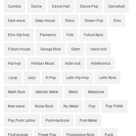
Cumbia
Dance
Dance Hall
Dance Pop
Dancehall
Dark wave
Deep House
Disco
Dream Pop
Emo
Emo Hip-hop
Flamenco
Folk
Future Bass
Future House
Garage Rock
Glam
Hard rock
Hip-hop
Holiday Music
Indie rock
Indietronica
J-pop
Jazz
K-Pop
Latin Hip-Hop
Latin Rock
Math Rock
Melodic Metal
Metal
Metalcore
New wave
Noise Rock
Nu Metal
Pop
Pop PUNK
Pop Punk Latino
Post-Hardcore
Post-Metal
Post-grunge
Power Pop
Progressive Rock
Punk