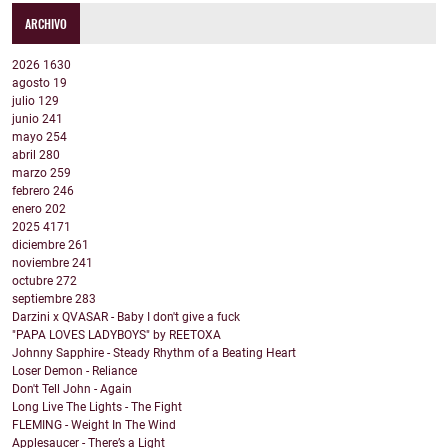
ARCHIVO
2026
1630
agosto
19
julio
129
junio
241
mayo
254
abril
280
marzo
259
febrero
246
enero
202
2025
4171
diciembre
261
noviembre
241
octubre
272
septiembre
283
Darzini x QVASAR - Baby I don't give a fuck
"PAPA LOVES LADYBOYS" by REETOXA
Johnny Sapphire - Steady Rhythm of a Beating Heart
Loser Demon - Reliance
Don't Tell John - Again
Long Live The Lights - The Fight
FLEMING - Weight In The Wind
Applesaucer - There’s a Light