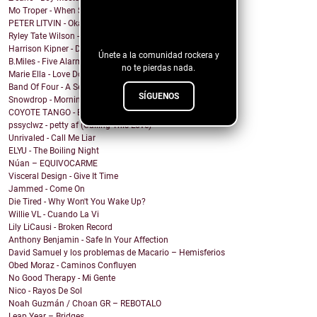
¡Sigue nuestro
Mo Troper - When She Says My Name
PETER LITVIN - Okay Alright
blog!
Ryley Tate Wilson - Party Girl
Harrison Kipner - Don't Let Me Down
Únete a la comunidad rockera y
B.Miles - Five Alarm
no te pierdas nada.
Marie Ella - Love Doesn't Echo
Band Of Four - A Sense Of Wonder
SÍGUENOS
Snowdrop - Morning thoughts
COYOTE TANGO - ESCLAVO Y AMO (Javier Solis Cover)
pssyclwz - petty af (Calling This Love)
Unrivaled - Call Me Liar
ELYU - The Boiling Night
Núan – EQUIVOCARME
Visceral Design - Give It Time
Jammed - Come On
Die Tired - Why Won't You Wake Up?
Willie VL - Cuando La Vi
Lily LiCausi - Broken Record
Anthony Benjamin - Safe In Your Affection
David Samuel y los problemas de Macario – Hemisferios
Obed Moraz - Caminos Confluyen
No Good Therapy - Mi Gente
Nico - Rayos De Sol
Noah Guzmán / Choan GR – REBOTALO
Leap Year – Bridges