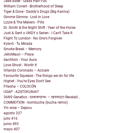
Jake Adler - Glass Half Full
William Covert - Brotherhood of Sleep
Tiger & Dove - Daddy's Drugs (Big Karma)
Gimme Gimme - Lost in Love
Lizzie & The Makers - Pills
Dr. Smith & the Night Shift - Year of the Horse
Just A Gent x UNDY x Seiren - I Can't Take It
Flight To London - No One's Forgiven
Kyle-G - Tu Mirada
Smoke Break – Memory
JelloMauri – Playa
danXkim - Your Aura
Love Ghost - Worth It
Orlando Coronado – Acicale
Favourite Squeeze - The things we do for life
Highet - You're Eyes Don't See
Fitasha – COLOCÓN
USAP - AZATOKUNAI?
36N9 Genetics - प्रकाशग्रन्थः – रहस्यपट्टःRevelati...
COMMOTION - kombucha (bucha remix)
Yin wise – Dejavu
agosto
337
julio
416
junio
493
mayo
407