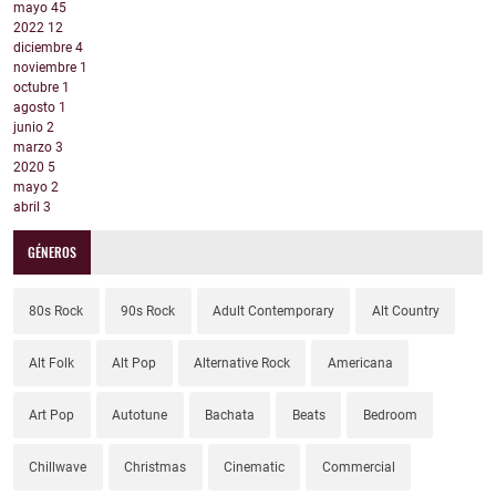
mayo
45
2022
12
diciembre
4
noviembre
1
octubre
1
agosto
1
junio
2
marzo
3
2020
5
mayo
2
abril
3
GÉNEROS
80s Rock
90s Rock
Adult Contemporary
Alt Country
Alt Folk
Alt Pop
Alternative Rock
Americana
Art Pop
Autotune
Bachata
Beats
Bedroom
Chillwave
Christmas
Cinematic
Commercial