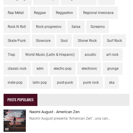
Rap Metal
Reggae
Reggaeton
Regional mexicana
Rock N Roll
Rock progresivo
Salsa
Screamo
Skate Punk
Slowcore
Soul
Stoner Rock
Surf Rock
Trap
World Music (Latin & Hispanic)
acustic
art rock
classic rock
edm
electro pop
electronic
grunge
indie pop
latin pop
post-punk
punk rock
ska
POSTS POPULARES
Naomi August - American Zen
Naomi August presenta "American Zen" , una can…