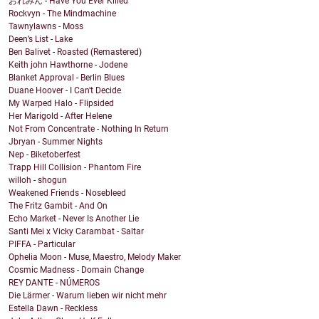
おれみん - Have You Ever Killed
Rockvyn - The Mindmachine
Tawnylawns - Moss
Deen’s List - Lake
Ben Balivet - Roasted (Remastered)
Keith john Hawthorne - Jodene
Blanket Approval - Berlin Blues
Duane Hoover - I Can't Decide
My Warped Halo - Flipsided
Her Marigold - After Helene
Not From Concentrate - Nothing In Return
Jbryan - Summer Nights
Nep - Biketoberfest
Trapp Hill Collision - Phantom Fire
willoh - shogun
Weakened Friends - Nosebleed
The Fritz Gambit - And On
Echo Market - Never Is Another Lie
Santi Mei x Vicky Carambat - Saltar
PIFFA - Particular
Ophelia Moon - Muse, Maestro, Melody Maker
Cosmic Madness - Domain Change
REY DANTE - NÚMEROS
Die Lärmer - Warum lieben wir nicht mehr
Estella Dawn - Reckless