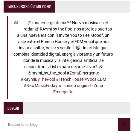
!MIRA NUESTRO ÚLTIMO VIDEO!
@zonaemergentemx
🚨 Nueva música en el
radar 🚨 RAYmi by the Pool nos abre las puertas
a una nueva era con “I Invite You to Feel Good”, un
viaje entre el French House y el EDM vocal que nos
invita a soltar, bailar y sentir. ✨🐱 Un artista que
combina identidad digital, energía vibrante y un futuro
donde la música y la inteligencia artificial se
encuentran. ¿Listxs para dejarse llevar? 🎶
@raymi_by_the_pool
#ZonaEmergente
#RaymiByThePool
#FrenchHouse
#VocalEDM
#NewMusicFriday
♬ sonido original - Zona
Emergente
BUSCAR