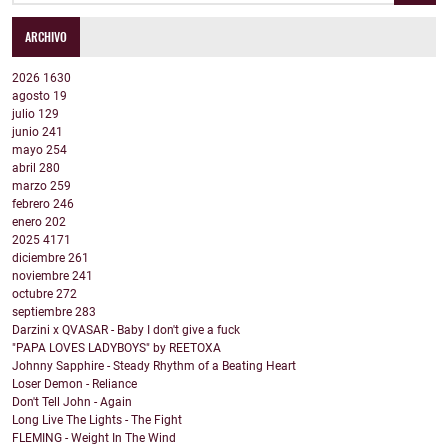
ARCHIVO
2026
1630
agosto
19
julio
129
junio
241
mayo
254
abril
280
marzo
259
febrero
246
enero
202
2025
4171
diciembre
261
noviembre
241
octubre
272
septiembre
283
Darzini x QVASAR - Baby I don't give a fuck
"PAPA LOVES LADYBOYS" by REETOXA
Johnny Sapphire - Steady Rhythm of a Beating Heart
Loser Demon - Reliance
Don't Tell John - Again
Long Live The Lights - The Fight
FLEMING - Weight In The Wind