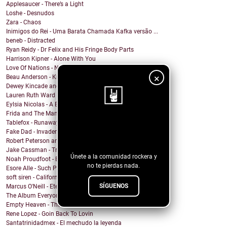
Applesaucer - There’s a Light
Loshe - Desnudos
Zara - Chaos
Inimigos do Rei - Uma Barata Chamada Kafka versão ...
beneb - Distracted
Ryan Reidy - Dr Felix and His Fringe Body Parts
Harrison Kipner - Alone With You
Love Of Nations - Ne'er Do Well
×
Beau Anderson - Know By Now
Dewey Kincade and The Navigators - Down in the Val...
Lauren Ruth Ward - Camouflage Sabotage
Eylsia Nicolas - A Beautiful Mess
Frida and The Mann - Dancing in the sun
Tablefox - Runaway
¡Sigue nuestro
Fake Dad - Invader
blog!
Robert Peterson and The Crusade - Coming Out Of Ba...
Jake Cassman - Trying To Mourn A Friend Of Mine
Únete a la comunidad rockera y
Noah Proudfoot - Born to Fly
no te pierdas nada.
Esore Alle - Such Pretty Lies
soft siren - California Heatwave
SÍGUENOS
Marcus O'Neill - Eternal Flame
The Album Everyone Wants - Chris Portka
Empty Heaven - The Center of My Universe
Rene Lopez - Goin Back To Lovin
Santatrinidadmex - El mechudo la leyenda