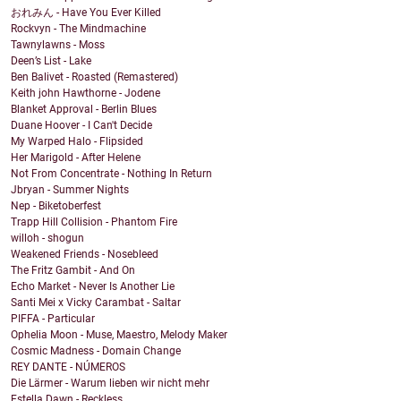
おれみん - Have You Ever Killed
Rockvyn - The Mindmachine
Tawnylawns - Moss
Deen’s List - Lake
Ben Balivet - Roasted (Remastered)
Keith john Hawthorne - Jodene
Blanket Approval - Berlin Blues
Duane Hoover - I Can't Decide
My Warped Halo - Flipsided
Her Marigold - After Helene
Not From Concentrate - Nothing In Return
Jbryan - Summer Nights
Nep - Biketoberfest
Trapp Hill Collision - Phantom Fire
willoh - shogun
Weakened Friends - Nosebleed
The Fritz Gambit - And On
Echo Market - Never Is Another Lie
Santi Mei x Vicky Carambat - Saltar
PIFFA - Particular
Ophelia Moon - Muse, Maestro, Melody Maker
Cosmic Madness - Domain Change
REY DANTE - NÚMEROS
Die Lärmer - Warum lieben wir nicht mehr
Estella Dawn - Reckless