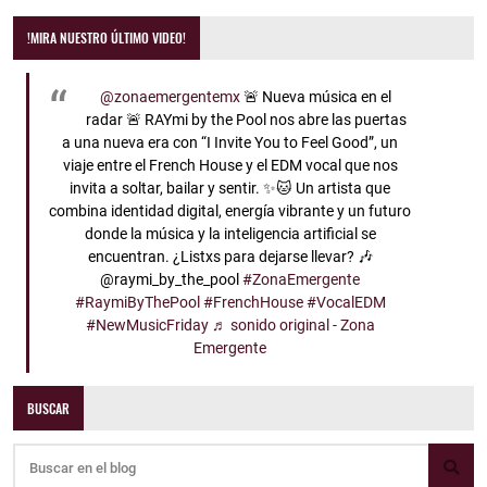
!MIRA NUESTRO ÚLTIMO VIDEO!
@zonaemergentemx
🚨 Nueva música en el
radar 🚨 RAYmi by the Pool nos abre las puertas
a una nueva era con “I Invite You to Feel Good”, un
viaje entre el French House y el EDM vocal que nos
invita a soltar, bailar y sentir. ✨🐱 Un artista que
combina identidad digital, energía vibrante y un futuro
donde la música y la inteligencia artificial se
encuentran. ¿Listxs para dejarse llevar? 🎶
@raymi_by_the_pool
#ZonaEmergente
#RaymiByThePool
#FrenchHouse
#VocalEDM
#NewMusicFriday
♬ sonido original - Zona
Emergente
BUSCAR