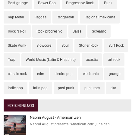
Post-grunge
Power Pop
Progressive Rock
Punk
Rap Metal
Reggae
Reggaeton
Regional mexicana
Rock N Roll
Rock progresivo
Salsa
Screamo
Skate Punk
Slowcore
Soul
Stoner Rock
Surf Rock
Trap
World Music (Latin & Hispanic)
acustic
art rock
classic rock
edm
electro pop
electronic
grunge
indie pop
latin pop
post-punk
punk rock
ska
POSTS POPULARES
Naomi August - American Zen
Naomi August presenta "American Zen" , una can…