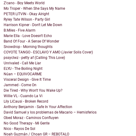
Z'cano - Boy Meets World
Mo Troper - When She Says My Name
PETER LITVIN - Okay Alright
Ryley Tate Wilson - Party Girl
Harrison Kipner - Don't Let Me Down
B.Miles - Five Alarm
Marie Ella - Love Doesn't Echo
Band Of Four - A Sense Of Wonder
Snowdrop - Morning thoughts
COYOTE TANGO - ESCLAVO Y AMO (Javier Solis Cover)
pssyclwz - petty af (Calling This Love)
Unrivaled - Call Me Liar
ELYU - The Boiling Night
Núan – EQUIVOCARME
Visceral Design - Give It Time
Jammed - Come On
Die Tired - Why Won't You Wake Up?
Willie VL - Cuando La Vi
Lily LiCausi - Broken Record
Anthony Benjamin - Safe In Your Affection
David Samuel y los problemas de Macario – Hemisferios
Obed Moraz - Caminos Confluyen
No Good Therapy - Mi Gente
Nico - Rayos De Sol
Noah Guzmán / Choan GR – REBOTALO