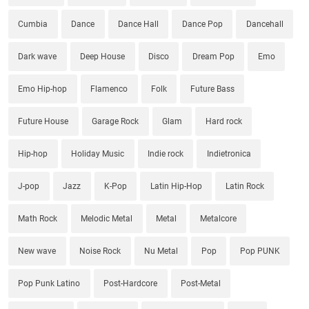
Cumbia
Dance
Dance Hall
Dance Pop
Dancehall
Dark wave
Deep House
Disco
Dream Pop
Emo
Emo Hip-hop
Flamenco
Folk
Future Bass
Future House
Garage Rock
Glam
Hard rock
Hip-hop
Holiday Music
Indie rock
Indietronica
J-pop
Jazz
K-Pop
Latin Hip-Hop
Latin Rock
Math Rock
Melodic Metal
Metal
Metalcore
New wave
Noise Rock
Nu Metal
Pop
Pop PUNK
Pop Punk Latino
Post-Hardcore
Post-Metal