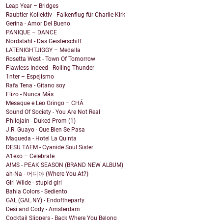
Leap Year – Bridges
Raubtier Kollektiv - Falkenflug für Charlie Kirk
Gerina - Amor Del Bueno
PANIQUE – DANCE
Nordstahl - Das Geisterschiff
LATENIGHTJIGGY – Medalla
Rosetta West - Town Of Tomorrow
Flawless Indeed - Rolling Thunder
1nter – Espejismo
Rafa Tena - Gitano soy
Elizo - Nunca Más
Mesaque e Leo Gringo – CHÁ
Sound Of Society - You Are Not Real
Philojain - Duked Prom (1)
J.R. Guayo - Que Bien Se Pasa
Maqueda - Hotel La Quinta
DESU TAEM - Cyanide Soul Sister
A1exo – Celebrate
A!MS - PEAK SEASON (BRAND NEW ALBUM)
ah-Na - 어디야 (Where You At?)
Girl Wilde - stupid girl
Bahia Colors - Sediento
GAL (GAL.NY) - Endoftheparty
Desi and Cody - Amsterdam
Cocktail Slippers - Back Where You Belong