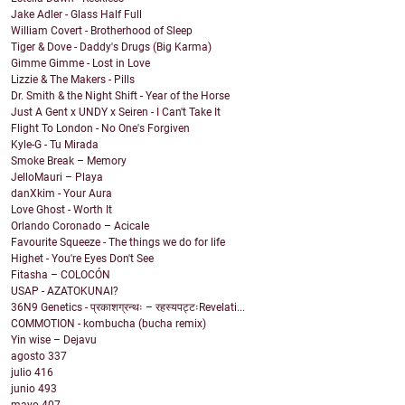
Jake Adler - Glass Half Full
William Covert - Brotherhood of Sleep
Tiger & Dove - Daddy's Drugs (Big Karma)
Gimme Gimme - Lost in Love
Lizzie & The Makers - Pills
Dr. Smith & the Night Shift - Year of the Horse
Just A Gent x UNDY x Seiren - I Can't Take It
Flight To London - No One's Forgiven
Kyle-G - Tu Mirada
Smoke Break – Memory
JelloMauri – Playa
danXkim - Your Aura
Love Ghost - Worth It
Orlando Coronado – Acicale
Favourite Squeeze - The things we do for life
Highet - You're Eyes Don't See
Fitasha – COLOCÓN
USAP - AZATOKUNAI?
36N9 Genetics - प्रकाशग्रन्थः – रहस्यपट्टःRevelati...
COMMOTION - kombucha (bucha remix)
Yin wise – Dejavu
agosto
337
julio
416
junio
493