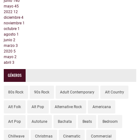
junio
140
mayo
45
2022
12
diciembre
4
noviembre
1
octubre
1
agosto
1
junio
2
marzo
3
2020
5
mayo
2
abril
3
GÉNEROS
80s Rock
90s Rock
Adult Contemporary
Alt Country
Alt Folk
Alt Pop
Alternative Rock
Americana
Art Pop
Autotune
Bachata
Beats
Bedroom
Chillwave
Christmas
Cinematic
Commercial