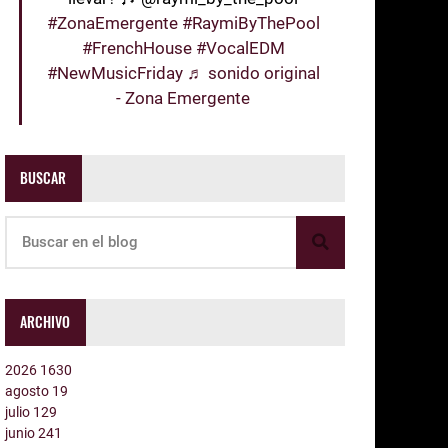
#ZonaEmergente
#RaymiByThePool
#FrenchHouse
#VocalEDM
#NewMusicFriday
♬ sonido original
- Zona Emergente
BUSCAR
ARCHIVO
2026
1630
agosto
19
julio
129
junio
241