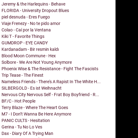
Jeremy & the Harlequins - Behave
FLORIDA - University Dropout Blues
piel desnuda - Eres Fuego
Viaje Frenezy - No te pido amor
Colao - Caí por la Ventana
Kiki T - Favorite Things
GUMDROP - EYE CANDY
Kardanadam - Bir resmin kaldı
Blood Moon Commune - Hex
Solbore - We Are Not Young Anymore
Phoenix Wise & The Resistance - Fight The Fascists
Trip Tease - The Finest
Nameless Friends - There's A Rapist In The White H...
SILBERGOLD - Es ist Weihnacht
Nervous City Nervous Self - Frat Boy Boyfriend - R...
BF/C - Hot People
Terry Blaze - Where The Heart Goes
M7 - I Don’t Wanna Be Here Anymore
PANIC CULTS - Hesitation
Gerina - Tu No Lo Ves
Dax - Diary Of A Trying Man