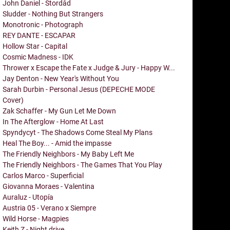
John Daniel - Stordåd
Sludder - Nothing But Strangers
Monotronic - Photograph
REY DANTE - ESCAPAR
Hollow Star - Capital
Cosmic Madness - IDK
Thrower x Escape the Fate x Judge & Jury - Happy W...
Jay Denton - New Year's Without You
Sarah Durbin - Personal Jesus (DEPECHE MODE
Cover)
Zak Schaffer - My Gun Let Me Down
In The Afterglow - Home At Last
Spyndycyt - The Shadows Come Steal My Plans
Heal The Boy... - Amid the impasse
The Friendly Neighbors - My Baby Left Me
The Friendly Neighbors - The Games That You Play
Carlos Marco - Superficial
Giovanna Moraes - Valentina
Auraluz - Utopía
Austria 05 - Verano x Siempre
Wild Horse - Magpies
Keith Z - Night drive