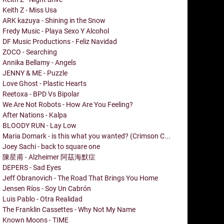
Keith Z - Miss Usa
ARK kazuya - Shining in the Snow
Fredy Music - Playa Sexo Y Alcohol
DF Music Productions - Feliz Navidad
ZOCO - Searching
Annika Bellamy - Angels
JENNY & ME - Puzzle
Love Ghost - Plastic Hearts
Reetoxa - BPD Vs Bipolar
We Are Not Robots - How Are You Feeling?
After Nations - Kalpa
BLOODY RUN - Lay Low
Maria Domark - is this what you wanted? (Crimson C...
Joey Sachi - back to square one
陳星甫 - Alzheimer 阿茲海默症
DEPERS - Sad Eyes
Jeff Obranovich - The Road That Brings You Home
Jensen Ríos - Soy Un Cabrón
Luis Pablo - Otra Realidad
The Franklin Cassettes - Why Not My Name
Known Moons - TIME