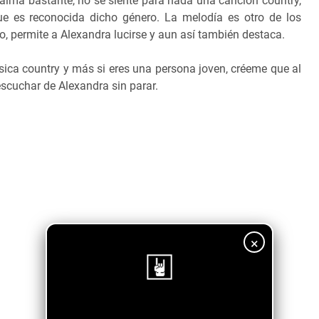
alma bastante, no se siente para nada una canción country,
ue es reconocida dicho género. La melodía es otro de los
, permite a Alexandra lucirse y aun así también destaca.
ca country y más si eres una persona joven, créeme que al
scuchar de Alexandra sin parar.
×
¡Sigue nuestro blog!