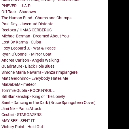
PHEVER -- J.A.P.
Off Task - Shadows
The Human Fund - Chums and Chumps
Past Day - Juventud Distante
Reetoxa / HMAS CERBERUS
Michael Berman - Dreamed About You
Lost By Karma - Culpa
Foxy Leopard 3. - War & Peace
Ryan O'Connell - Mirror Coat
Andrea Carlson - Angels Walking
Quadrature - Black Hole Blues
Simone Maria Navarra - Senza rimpiangere
Matt Geronimo - Everybody Hates Me
MaDaDaM - meteor
Tommie Qubla - ROCK'N'ROLL
Bill Blankenship - King of The Lonely
Saint - Dancing in the Dark (Bruce Springsteen Cover)
Jimi Nix - Panic Attack
Cestari - STARGAZERS
MAY BEE - SENT IT
Victory Point - Hold Out