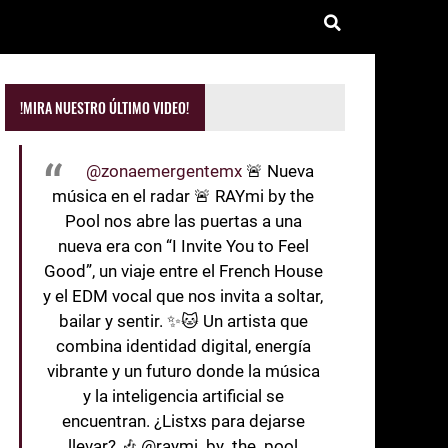
!MIRA NUESTRO ÚLTIMO VIDEO!
@zonaemergentemx
🚨 Nueva
música en el radar 🚨 RAYmi by the
Pool nos abre las puertas a una
nueva era con “I Invite You to Feel
Good”, un viaje entre el French House
y el EDM vocal que nos invita a soltar,
bailar y sentir. ✨🐱 Un artista que
combina identidad digital, energía
vibrante y un futuro donde la música
y la inteligencia artificial se
encuentran. ¿Listxs para dejarse
llevar? 🎶 @raymi_by_the_pool