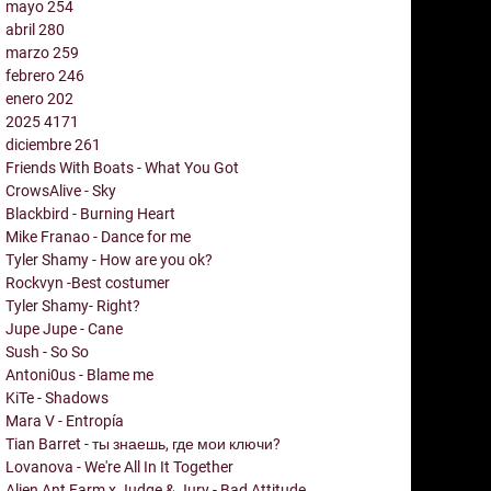
mayo
254
abril
280
marzo
259
febrero
246
enero
202
2025
4171
diciembre
261
Friends With Boats - What You Got
CrowsAlive - Sky
Blackbird - Burning Heart
Mike Franao - Dance for me
Tyler Shamy - How are you ok?
Rockvyn -Best costumer
Tyler Shamy- Right?
Jupe Jupe - Cane
Sush - So So
Antoni0us - Blame me
KiTe - Shadows
Mara V - Entropía
Tian Barret - ты знаешь, где мои ключи?
Lovanova - We're All In It Together
Alien Ant Farm x Judge & Jury - Bad Attitude