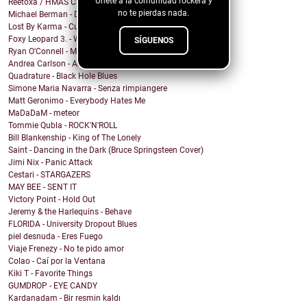
Únete a la comunidad rockera y
Reetoxa / HMAS CERBERUS
no te pierdas nada.
Michael Berman - Dreamed About You
Lost By Karma - Culpa
Foxy Leopard 3. - War & Peace
SÍGUENOS
Ryan O'Connell - Mirror Coat
Andrea Carlson - Angels Walking
Quadrature - Black Hole Blues
Simone Maria Navarra - Senza rimpiangere
Matt Geronimo - Everybody Hates Me
MaDaDaM - meteor
Tommie Qubla - ROCK'N'ROLL
Bill Blankenship - King of The Lonely
Saint - Dancing in the Dark (Bruce Springsteen Cover)
Jimi Nix - Panic Attack
Cestari - STARGAZERS
MAY BEE - SENT IT
Victory Point - Hold Out
Jeremy & the Harlequins - Behave
FLORIDA - University Dropout Blues
piel desnuda - Eres Fuego
Viaje Frenezy - No te pido amor
Colao - Caí por la Ventana
Kiki T - Favorite Things
GUMDROP - EYE CANDY
Kardanadam - Bir resmin kaldı