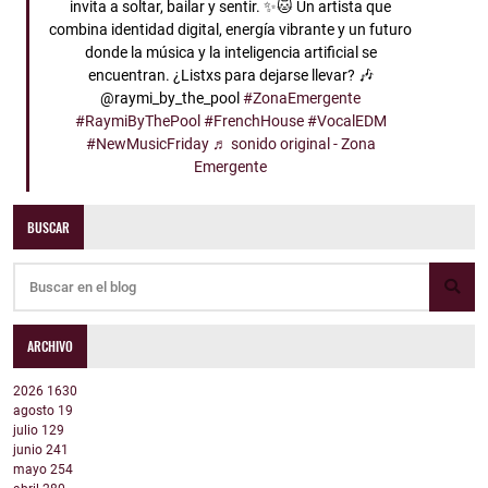
invita a soltar, bailar y sentir. ✨🐱 Un artista que
combina identidad digital, energía vibrante y un futuro
donde la música y la inteligencia artificial se
encuentran. ¿Listxs para dejarse llevar? 🎶
@raymi_by_the_pool
#ZonaEmergente
#RaymiByThePool
#FrenchHouse
#VocalEDM
#NewMusicFriday
♬ sonido original - Zona
Emergente
BUSCAR
ARCHIVO
2026
1630
agosto
19
julio
129
junio
241
mayo
254