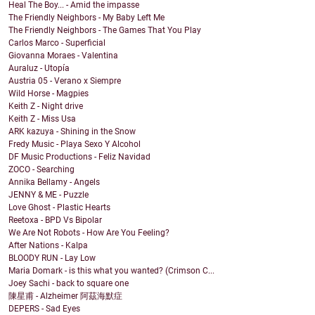
Heal The Boy... - Amid the impasse
The Friendly Neighbors - My Baby Left Me
The Friendly Neighbors - The Games That You Play
Carlos Marco - Superficial
Giovanna Moraes - Valentina
Auraluz - Utopía
Austria 05 - Verano x Siempre
Wild Horse - Magpies
Keith Z - Night drive
Keith Z - Miss Usa
ARK kazuya - Shining in the Snow
Fredy Music - Playa Sexo Y Alcohol
DF Music Productions - Feliz Navidad
ZOCO - Searching
Annika Bellamy - Angels
JENNY & ME - Puzzle
Love Ghost - Plastic Hearts
Reetoxa - BPD Vs Bipolar
We Are Not Robots - How Are You Feeling?
After Nations - Kalpa
BLOODY RUN - Lay Low
Maria Domark - is this what you wanted? (Crimson C...
Joey Sachi - back to square one
陳星甫 - Alzheimer 阿茲海默症
DEPERS - Sad Eyes