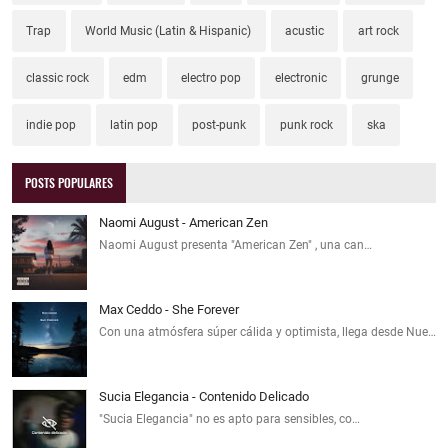
Trap
World Music (Latin & Hispanic)
acustic
art rock
classic rock
edm
electro pop
electronic
grunge
indie pop
latin pop
post-punk
punk rock
ska
POSTS POPULARES
Naomi August - American Zen
Naomi August presenta "American Zen" , una can…
Max Ceddo - She Forever
Con una atmósfera súper cálida y optimista, llega desde Nue…
Sucia Elegancia - Contenido Delicado
"Sucia Elegancia" no es apto para sensibles, co…