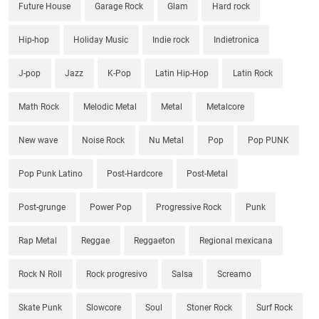
Future House
Garage Rock
Glam
Hard rock
Hip-hop
Holiday Music
Indie rock
Indietronica
J-pop
Jazz
K-Pop
Latin Hip-Hop
Latin Rock
Math Rock
Melodic Metal
Metal
Metalcore
New wave
Noise Rock
Nu Metal
Pop
Pop PUNK
Pop Punk Latino
Post-Hardcore
Post-Metal
Post-grunge
Power Pop
Progressive Rock
Punk
Rap Metal
Reggae
Reggaeton
Regional mexicana
Rock N Roll
Rock progresivo
Salsa
Screamo
Skate Punk
Slowcore
Soul
Stoner Rock
Surf Rock