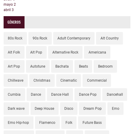
mayo
2
abril
3
GÉNEROS
80s Rock
90s Rock
Adult Contemporary
Alt Country
Alt Folk
Alt Pop
Alternative Rock
Americana
Art Pop
Autotune
Bachata
Beats
Bedroom
Chillwave
Christmas
Cinematic
Commercial
Cumbia
Dance
Dance Hall
Dance Pop
Dancehall
Dark wave
Deep House
Disco
Dream Pop
Emo
Emo Hip-hop
Flamenco
Folk
Future Bass