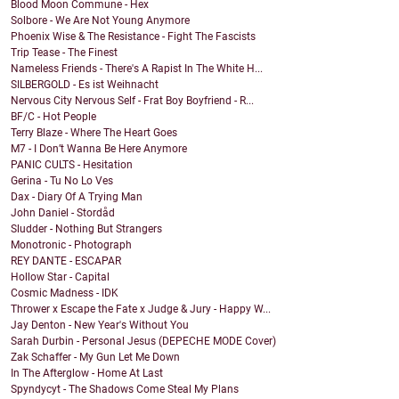
Blood Moon Commune - Hex
Solbore - We Are Not Young Anymore
Phoenix Wise & The Resistance - Fight The Fascists
Trip Tease - The Finest
Nameless Friends - There's A Rapist In The White H...
SILBERGOLD - Es ist Weihnacht
Nervous City Nervous Self - Frat Boy Boyfriend - R...
BF/C - Hot People
Terry Blaze - Where The Heart Goes
M7 - I Don’t Wanna Be Here Anymore
PANIC CULTS - Hesitation
Gerina - Tu No Lo Ves
Dax - Diary Of A Trying Man
John Daniel - Stordåd
Sludder - Nothing But Strangers
Monotronic - Photograph
REY DANTE - ESCAPAR
Hollow Star - Capital
Cosmic Madness - IDK
Thrower x Escape the Fate x Judge & Jury - Happy W...
Jay Denton - New Year's Without You
Sarah Durbin - Personal Jesus (DEPECHE MODE Cover)
Zak Schaffer - My Gun Let Me Down
In The Afterglow - Home At Last
Spyndycyt - The Shadows Come Steal My Plans