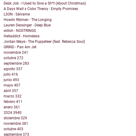
Desk Job - I Used to Give a Sh*t (About Christmas)
A Days Wait x Color Theory - Empty Promises
L3ON - Sálvame
Howlin Ribmen - The Longing
Lauren Dessinger - Deep Blue
willoh - NOSTRINGS
Helladdict - Homeless
Jordan Maye - The Puppeteer (feat. Rebecca Soul)
GRIND - Pan Am Jet
noviembre
241
octubre
272
septiembre
283
agosto
337
julio
416
junio
493
mayo
407
abril
357
marzo
332
febrero
411
enero
361
2024
3940
diciembre
329
noviembre
381
octubre
403
septiembre
373