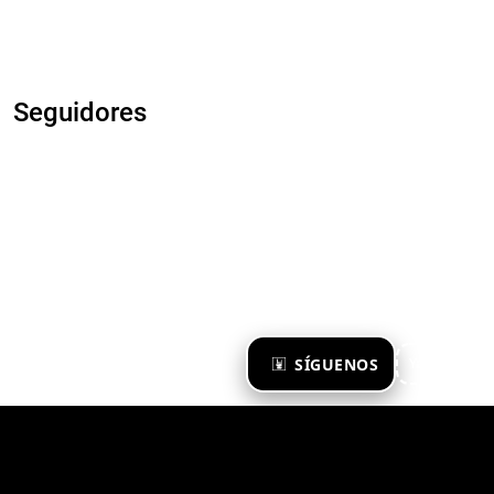
Seguidores
×
SÍGUENOS
Ya te sigo