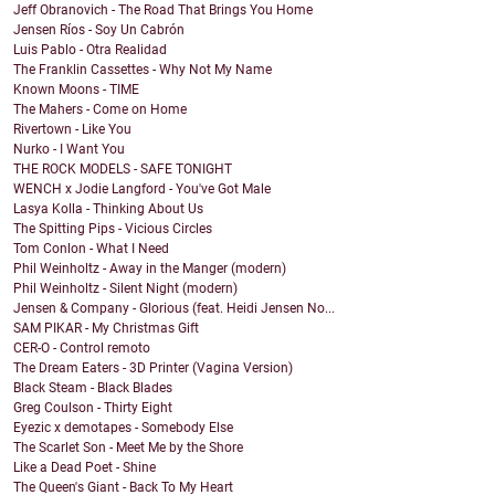
Jeff Obranovich - The Road That Brings You Home
Jensen Ríos - Soy Un Cabrón
Luis Pablo - Otra Realidad
The Franklin Cassettes - Why Not My Name
Known Moons - TIME
The Mahers - Come on Home
Rivertown - Like You
Nurko - I Want You
THE ROCK MODELS - SAFE TONIGHT
WENCH x Jodie Langford - You've Got Male
Lasya Kolla - Thinking About Us
The Spitting Pips - Vicious Circles
Tom Conlon - What I Need
Phil Weinholtz - Away in the Manger (modern)
Phil Weinholtz - Silent Night (modern)
Jensen & Company - Glorious (feat. Heidi Jensen No...
SAM PIKAR - My Christmas Gift
CER-O - Control remoto
The Dream Eaters - 3D Printer (Vagina Version)
Black Steam - Black Blades
Greg Coulson - Thirty Eight
Eyezic x demotapes - Somebody Else
The Scarlet Son - Meet Me by the Shore
Like a Dead Poet - Shine
The Queen's Giant - Back To My Heart