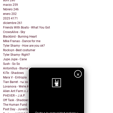
abril
280
marzo
259
febrero
246
enero
202
2025
4171
diciembre
261
Friends With Boats - What You Got
CrowsAlive - Sky
Blackbird - Burning Heart
Mike Franao - Dance for me
Tyler Shamy - How are you ok?
Rockvyn -Best costumer
Tyler Shamy- Right?
Jupe Jupe - Cane
Sush - So So
Antoni0us - Blame me
KiTe - Shadows
×
Mara V - Entropía
Tian Barret - ты знаешь, где мои ключи?
Lovanova - We're All In It Together
Alien Ant Farm x Judge & Jury - Bad Attitude
PHEVER -- J.A.P.
¡Sigue nuestro
Off Task - Shadows
blog!
The Human Fund - Chums and Chumps
Past Day - Juventud Distante