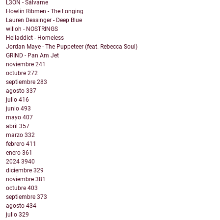
L3ON - Sálvame
Howlin Ribmen - The Longing
Lauren Dessinger - Deep Blue
willoh - NOSTRINGS
Helladdict - Homeless
Jordan Maye - The Puppeteer (feat. Rebecca Soul)
GRIND - Pan Am Jet
noviembre
241
octubre
272
septiembre
283
agosto
337
julio
416
junio
493
mayo
407
abril
357
marzo
332
febrero
411
enero
361
2024
3940
diciembre
329
noviembre
381
octubre
403
septiembre
373
agosto
434
julio
329