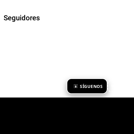
Seguidores
×
SÍGUENOS
Ya te sigo