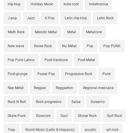
Hip-hop
Holiday Music
Indie rock
Indietronica
J-pop
Jazz
K-Pop
Latin Hip-Hop
Latin Rock
Math Rock
Melodic Metal
Metal
Metalcore
New wave
Noise Rock
Nu Metal
Pop
Pop PUNK
Pop Punk Latino
Post-Hardcore
Post-Metal
Post-grunge
Power Pop
Progressive Rock
Punk
Rap Metal
Reggae
Reggaeton
Regional mexicana
Rock N Roll
Rock progresivo
Salsa
Screamo
Skate Punk
Slowcore
Soul
Stoner Rock
Surf Rock
Trap
World Music (Latin & Hispanic)
acustic
art rock