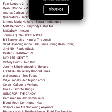
Foxy Leopard 3. - War & Peace
Ryan O'Connell - Mirror Coat
SÍGUENOS
Andrea Carlson - Angels Walking
Quadrature - Black Hole Blues
Simone Maria Navarra - Senza rimpiangere
Matt Geronimo - Everybody Hates Me
MaDaDaM - meteor
Tommie Qubla - ROCK'N'ROLL
Bill Blankenship - King of The Lonely
Saint - Dancing in the Dark (Bruce Springsteen Cover)
Jimi Nix - Panic Attack
Cestari - STARGAZERS
MAY BEE - SENT IT
Victory Point - Hold Out
Jeremy & the Harlequins - Behave
FLORIDA - University Dropout Blues
piel desnuda - Eres Fuego
Viaje Frenezy - No te pido amor
Colao - Caí por la Ventana
Kiki T - Favorite Things
GUMDROP - EYE CANDY
Kardanadam - Bir resmin kaldı
Blood Moon Commune - Hex
Solbore - We Are Not Young Anymore
Phoenix Wise & The Resistance - Fight The Fascists