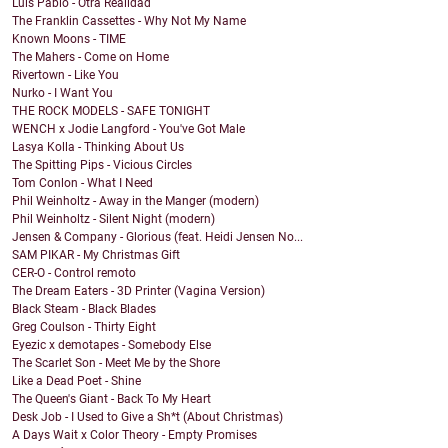
Luis Pablo - Otra Realidad
The Franklin Cassettes - Why Not My Name
Known Moons - TIME
The Mahers - Come on Home
Rivertown - Like You
Nurko - I Want You
THE ROCK MODELS - SAFE TONIGHT
WENCH x Jodie Langford - You've Got Male
Lasya Kolla - Thinking About Us
The Spitting Pips - Vicious Circles
Tom Conlon - What I Need
Phil Weinholtz - Away in the Manger (modern)
Phil Weinholtz - Silent Night (modern)
Jensen & Company - Glorious (feat. Heidi Jensen No...
SAM PIKAR - My Christmas Gift
CER-O - Control remoto
The Dream Eaters - 3D Printer (Vagina Version)
Black Steam - Black Blades
Greg Coulson - Thirty Eight
Eyezic x demotapes - Somebody Else
The Scarlet Son - Meet Me by the Shore
Like a Dead Poet - Shine
The Queen's Giant - Back To My Heart
Desk Job - I Used to Give a Sh*t (About Christmas)
A Days Wait x Color Theory - Empty Promises