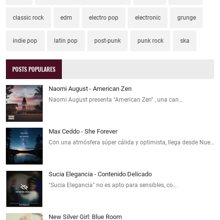
classic rock
edm
electro pop
electronic
grunge
indie pop
latin pop
post-punk
punk rock
ska
POSTS POPULARES
Naomi August - American Zen
Naomi August presenta "American Zen" , una can…
Max Ceddo - She Forever
Con una atmósfera súper cálida y optimista, llega desde Nue…
Sucia Elegancia - Contenido Delicado
"Sucia Elegancia" no es apto para sensibles, co…
New Silver Girl: Blue Room