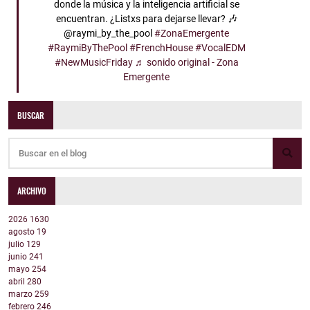
donde la música y la inteligencia artificial se
encuentran. ¿Listxs para dejarse llevar? 🎶
@raymi_by_the_pool
#ZonaEmergente
#RaymiByThePool
#FrenchHouse
#VocalEDM
#NewMusicFriday
♬ sonido original - Zona
Emergente
BUSCAR
ARCHIVO
2026
1630
agosto
19
julio
129
junio
241
mayo
254
abril
280
marzo
259
febrero
246