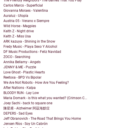
The Friendly Neighbors - The Games That You Play
Carlos Marco - Superficial
Giovanna Moraes - Valentina
Auraluz - Utopía
Austria 05 - Verano x Siempre
Wild Horse - Magpies
Keith Z - Night drive
Keith Z - Miss Usa
ARK kazuya - Shining in the Snow
Fredy Music - Playa Sexo Y Alcohol
DF Music Productions - Feliz Navidad
ZOCO - Searching
Annika Bellamy - Angels
JENNY & ME - Puzzle
Love Ghost - Plastic Hearts
Reetoxa - BPD Vs Bipolar
We Are Not Robots - How Are You Feeling?
After Nations - Kalpa
BLOODY RUN - Lay Low
Maria Domark - is this what you wanted? (Crimson C...
Joey Sachi - back to square one
陳星甫 - Alzheimer 阿茲海默症
DEPERS - Sad Eyes
Jeff Obranovich - The Road That Brings You Home
Jensen Ríos - Soy Un Cabrón