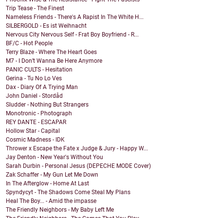
Trip Tease - The Finest
Nameless Friends - There's A Rapist In The White H...
SILBERGOLD - Es ist Weihnacht
Nervous City Nervous Self - Frat Boy Boyfriend - R...
BF/C - Hot People
Terry Blaze - Where The Heart Goes
M7 - I Don’t Wanna Be Here Anymore
PANIC CULTS - Hesitation
Gerina - Tu No Lo Ves
Dax - Diary Of A Trying Man
John Daniel - Stordåd
Sludder - Nothing But Strangers
Monotronic - Photograph
REY DANTE - ESCAPAR
Hollow Star - Capital
Cosmic Madness - IDK
Thrower x Escape the Fate x Judge & Jury - Happy W...
Jay Denton - New Year's Without You
Sarah Durbin - Personal Jesus (DEPECHE MODE Cover)
Zak Schaffer - My Gun Let Me Down
In The Afterglow - Home At Last
Spyndycyt - The Shadows Come Steal My Plans
Heal The Boy... - Amid the impasse
The Friendly Neighbors - My Baby Left Me