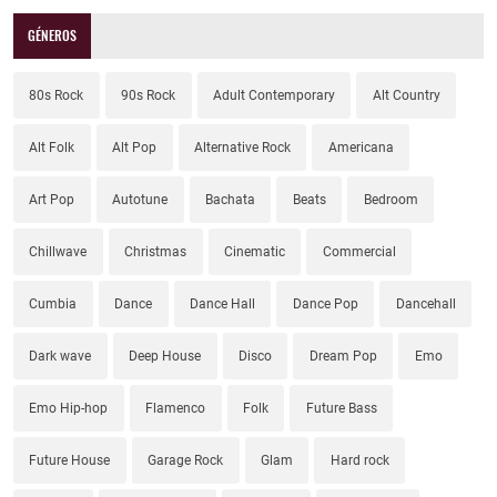
GÉNEROS
80s Rock
90s Rock
Adult Contemporary
Alt Country
Alt Folk
Alt Pop
Alternative Rock
Americana
Art Pop
Autotune
Bachata
Beats
Bedroom
Chillwave
Christmas
Cinematic
Commercial
Cumbia
Dance
Dance Hall
Dance Pop
Dancehall
Dark wave
Deep House
Disco
Dream Pop
Emo
Emo Hip-hop
Flamenco
Folk
Future Bass
Future House
Garage Rock
Glam
Hard rock