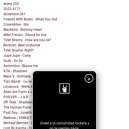
enero
202
2025
4171
diciembre
261
Friends With Boats - What You Got
CrowsAlive - Sky
Blackbird - Burning Heart
Mike Franao - Dance for me
Tyler Shamy - How are you ok?
Rockvyn -Best costumer
Tyler Shamy- Right?
Jupe Jupe - Cane
Sush - So So
Antoni0us - Blame me
KiTe - Shadows
Mara V - Entropía
×
Tian Barret - ты знаешь, где мои ключи?
Lovanova - We're All In It Together
Alien Ant Farm x Judge & Jury - Bad Attitude
PHEVER -- J.A.P.
Off Task - Shadows
¡Sigue nuestro
The Human Fund - Chums and Chumps
Past Day - Juventud Distante
blog!
Reetoxa / HMAS CERBERUS
Michael Berman - Dreamed About You
Únete a la comunidad rockera y
Lost By Karma - Culpa
no te pierdas nada.