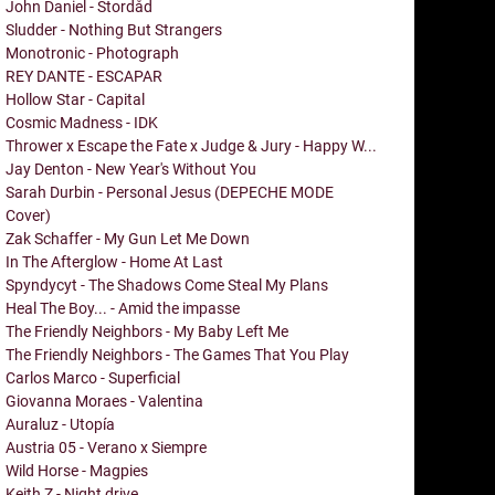
John Daniel - Stordåd
Sludder - Nothing But Strangers
Monotronic - Photograph
REY DANTE - ESCAPAR
Hollow Star - Capital
Cosmic Madness - IDK
Thrower x Escape the Fate x Judge & Jury - Happy W...
Jay Denton - New Year's Without You
Sarah Durbin - Personal Jesus (DEPECHE MODE
Cover)
Zak Schaffer - My Gun Let Me Down
In The Afterglow - Home At Last
Spyndycyt - The Shadows Come Steal My Plans
Heal The Boy... - Amid the impasse
The Friendly Neighbors - My Baby Left Me
The Friendly Neighbors - The Games That You Play
Carlos Marco - Superficial
Giovanna Moraes - Valentina
Auraluz - Utopía
Austria 05 - Verano x Siempre
Wild Horse - Magpies
Keith Z - Night drive