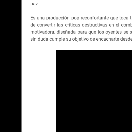
paz.
Es una producción pop reconfortante que toca t
de convertir las críticas destructivas en el co
motivadora, diseñada para que los oyentes se si
sin duda cumple su objetivo de encacharte desd