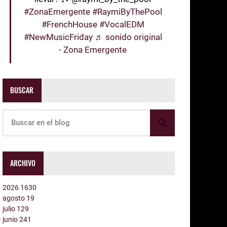
#ZonaEmergente
#RaymiByThePool
#FrenchHouse
#VocalEDM
#NewMusicFriday
♬ sonido original
- Zona Emergente
BUSCAR
ARCHIVO
2026
1630
agosto
19
julio
129
junio
241