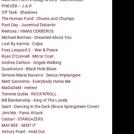
PHEVER -- J.A.P.
Off Task - Shadows
The Human Fund - Chums and Chumps
Past Day - Juventud Distante
Reetoxa / HMAS CERBERUS
Michael Berman - Dreamed About You
Lost By Karma - Culpa
Foxy Leopard 3. - War & Peace
Ryan O'Connell - Mirror Coat
Andrea Carlson - Angels Walking
Quadrature - Black Hole Blues
Simone Maria Navarra - Senza rimpiangere
Matt Geronimo - Everybody Hates Me
MaDaDaM - meteor
Tommie Qubla - ROCK'N'ROLL
Bill Blankenship - King of The Lonely
Saint - Dancing in the Dark (Bruce Springsteen Cover)
Jimi Nix - Panic Attack
Cestari - STARGAZERS
MAY BEE - SENT IT
Victory Point - Hold Out