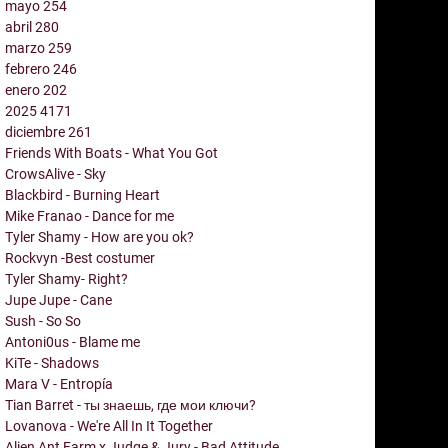
mayo
254
abril
280
marzo
259
febrero
246
enero
202
2025
4171
diciembre
261
Friends With Boats - What You Got
CrowsAlive - Sky
Blackbird - Burning Heart
Mike Franao - Dance for me
Tyler Shamy - How are you ok?
Rockvyn -Best costumer
Tyler Shamy- Right?
Jupe Jupe - Cane
Sush - So So
Antoni0us - Blame me
KiTe - Shadows
Mara V - Entropía
Tian Barret - ты знаешь, где мои ключи?
Lovanova - We're All In It Together
Alien Ant Farm x Judge & Jury - Bad Attitude