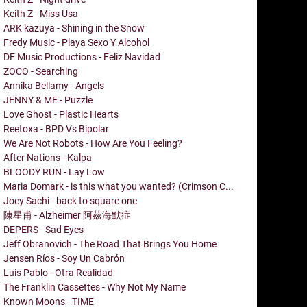
Keith Z - Miss Usa
ARK kazuya - Shining in the Snow
Fredy Music - Playa Sexo Y Alcohol
DF Music Productions - Feliz Navidad
ZOCO - Searching
Annika Bellamy - Angels
JENNY & ME - Puzzle
Love Ghost - Plastic Hearts
Reetoxa - BPD Vs Bipolar
We Are Not Robots - How Are You Feeling?
After Nations - Kalpa
BLOODY RUN - Lay Low
Maria Domark - is this what you wanted? (Crimson C...
Joey Sachi - back to square one
陳星甫 - Alzheimer 阿茲海默症
DEPERS - Sad Eyes
Jeff Obranovich - The Road That Brings You Home
Jensen Ríos - Soy Un Cabrón
Luis Pablo - Otra Realidad
The Franklin Cassettes - Why Not My Name
Known Moons - TIME