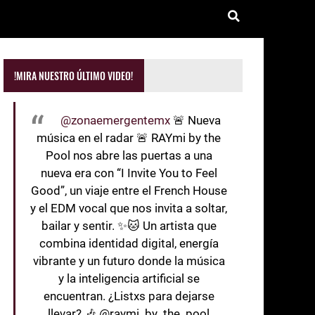
!MIRA NUESTRO ÚLTIMO VIDEO!
@zonaemergentemx
🚨 Nueva
música en el radar 🚨 RAYmi by the
Pool nos abre las puertas a una
nueva era con “I Invite You to Feel
Good”, un viaje entre el French House
y el EDM vocal que nos invita a soltar,
bailar y sentir. ✨🐱 Un artista que
combina identidad digital, energía
vibrante y un futuro donde la música
y la inteligencia artificial se
encuentran. ¿Listxs para dejarse
llevar? 🎶 @raymi_by_the_pool