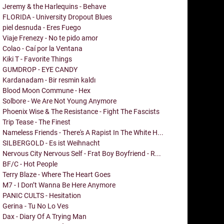
Jeremy & the Harlequins - Behave
FLORIDA - University Dropout Blues
piel desnuda - Eres Fuego
Viaje Frenezy - No te pido amor
Colao - Caí por la Ventana
Kiki T - Favorite Things
GUMDROP - EYE CANDY
Kardanadam - Bir resmin kaldı
Blood Moon Commune - Hex
Solbore - We Are Not Young Anymore
Phoenix Wise & The Resistance - Fight The Fascists
Trip Tease - The Finest
Nameless Friends - There's A Rapist In The White H...
SILBERGOLD - Es ist Weihnacht
Nervous City Nervous Self - Frat Boy Boyfriend - R...
BF/C - Hot People
Terry Blaze - Where The Heart Goes
M7 - I Don’t Wanna Be Here Anymore
PANIC CULTS - Hesitation
Gerina - Tu No Lo Ves
Dax - Diary Of A Trying Man