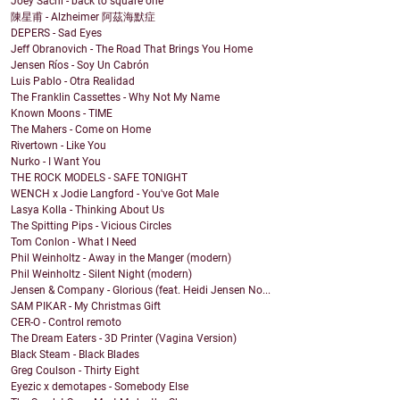
Joey Sachi - back to square one
陳星甫 - Alzheimer 阿茲海默症
DEPERS - Sad Eyes
Jeff Obranovich - The Road That Brings You Home
Jensen Ríos - Soy Un Cabrón
Luis Pablo - Otra Realidad
The Franklin Cassettes - Why Not My Name
Known Moons - TIME
The Mahers - Come on Home
Rivertown - Like You
Nurko - I Want You
THE ROCK MODELS - SAFE TONIGHT
WENCH x Jodie Langford - You've Got Male
Lasya Kolla - Thinking About Us
The Spitting Pips - Vicious Circles
Tom Conlon - What I Need
Phil Weinholtz - Away in the Manger (modern)
Phil Weinholtz - Silent Night (modern)
Jensen & Company - Glorious (feat. Heidi Jensen No...
SAM PIKAR - My Christmas Gift
CER-O - Control remoto
The Dream Eaters - 3D Printer (Vagina Version)
Black Steam - Black Blades
Greg Coulson - Thirty Eight
Eyezic x demotapes - Somebody Else