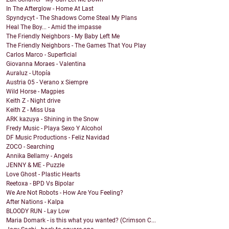
In The Afterglow - Home At Last
Spyndycyt - The Shadows Come Steal My Plans
Heal The Boy... - Amid the impasse
The Friendly Neighbors - My Baby Left Me
The Friendly Neighbors - The Games That You Play
Carlos Marco - Superficial
Giovanna Moraes - Valentina
Auraluz - Utopía
Austria 05 - Verano x Siempre
Wild Horse - Magpies
Keith Z - Night drive
Keith Z - Miss Usa
ARK kazuya - Shining in the Snow
Fredy Music - Playa Sexo Y Alcohol
DF Music Productions - Feliz Navidad
ZOCO - Searching
Annika Bellamy - Angels
JENNY & ME - Puzzle
Love Ghost - Plastic Hearts
Reetoxa - BPD Vs Bipolar
We Are Not Robots - How Are You Feeling?
After Nations - Kalpa
BLOODY RUN - Lay Low
Maria Domark - is this what you wanted? (Crimson C...