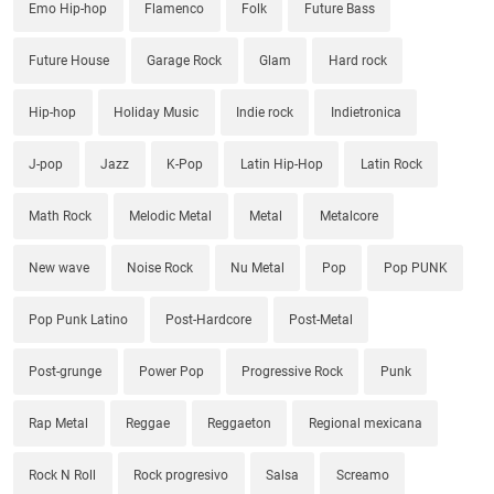
Emo Hip-hop
Flamenco
Folk
Future Bass
Future House
Garage Rock
Glam
Hard rock
Hip-hop
Holiday Music
Indie rock
Indietronica
J-pop
Jazz
K-Pop
Latin Hip-Hop
Latin Rock
Math Rock
Melodic Metal
Metal
Metalcore
New wave
Noise Rock
Nu Metal
Pop
Pop PUNK
Pop Punk Latino
Post-Hardcore
Post-Metal
Post-grunge
Power Pop
Progressive Rock
Punk
Rap Metal
Reggae
Reggaeton
Regional mexicana
Rock N Roll
Rock progresivo
Salsa
Screamo