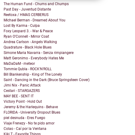
The Human Fund - Chums and Chumps
Past Day - Juventud Distante
Reetoxa / HMAS CERBERUS
Michael Berman - Dreamed About You
Lost By Karma - Culpa
Foxy Leopard 3. - War & Peace
Ryan O'Connell - Mirror Coat
Andrea Carlson - Angels Walking
Quadrature - Black Hole Blues
Simone Maria Navarra - Senza rimpiangere
Matt Geronimo - Everybody Hates Me
MaDaDaM - meteor
Tommie Qubla - ROCK'N'ROLL
Bill Blankenship - King of The Lonely
Saint - Dancing in the Dark (Bruce Springsteen Cover)
Jimi Nix - Panic Attack
Cestari - STARGAZERS
MAY BEE - SENT IT
Victory Point - Hold Out
Jeremy & the Harlequins - Behave
FLORIDA - University Dropout Blues
piel desnuda - Eres Fuego
Viaje Frenezy - No te pido amor
Colao - Caí por la Ventana
Kiki T - Favorite Things