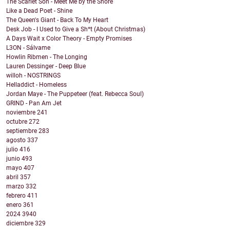
The Scarlet Son - Meet Me by the Shore
Like a Dead Poet - Shine
The Queen's Giant - Back To My Heart
Desk Job - I Used to Give a Sh*t (About Christmas)
A Days Wait x Color Theory - Empty Promises
L3ON - Sálvame
Howlin Ribmen - The Longing
Lauren Dessinger - Deep Blue
willoh - NOSTRINGS
Helladdict - Homeless
Jordan Maye - The Puppeteer (feat. Rebecca Soul)
GRIND - Pan Am Jet
noviembre
241
octubre
272
septiembre
283
agosto
337
julio
416
junio
493
mayo
407
abril
357
marzo
332
febrero
411
enero
361
2024
3940
diciembre
329