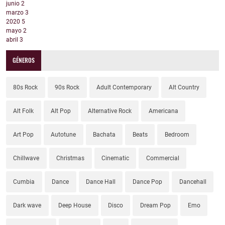
junio
2
marzo
3
2020
5
mayo
2
abril
3
GÉNEROS
80s Rock
90s Rock
Adult Contemporary
Alt Country
Alt Folk
Alt Pop
Alternative Rock
Americana
Art Pop
Autotune
Bachata
Beats
Bedroom
Chillwave
Christmas
Cinematic
Commercial
Cumbia
Dance
Dance Hall
Dance Pop
Dancehall
Dark wave
Deep House
Disco
Dream Pop
Emo