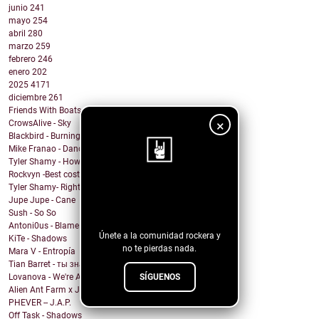
junio
241
mayo
254
abril
280
marzo
259
febrero
246
enero
202
2025
4171
diciembre
261
Friends With Boats - What You Got
×
CrowsAlive - Sky
Blackbird - Burning Heart
Mike Franao - Dance for me
Tyler Shamy - How are you ok?
Rockvyn -Best costumer
Tyler Shamy- Right?
¡Sigue nuestro
Jupe Jupe - Cane
blog!
Sush - So So
Antoni0us - Blame me
Únete a la comunidad rockera y
KiTe - Shadows
no te pierdas nada.
Mara V - Entropía
Tian Barret - ты знаешь, где мои ключи?
SÍGUENOS
Lovanova - We're All In It Together
Alien Ant Farm x Judge & Jury - Bad Attitude
PHEVER -- J.A.P.
Off Task - Shadows