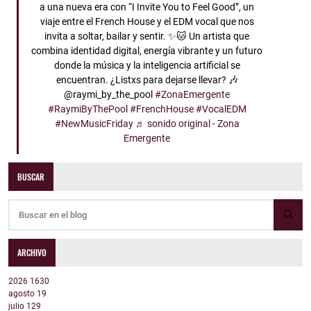
a una nueva era con “I Invite You to Feel Good”, un
viaje entre el French House y el EDM vocal que nos
invita a soltar, bailar y sentir. ✨🐱 Un artista que
combina identidad digital, energía vibrante y un futuro
donde la música y la inteligencia artificial se
encuentran. ¿Listxs para dejarse llevar? 🎶
@raymi_by_the_pool
#ZonaEmergente
#RaymiByThePool
#FrenchHouse
#VocalEDM
#NewMusicFriday
♬ sonido original - Zona
Emergente
BUSCAR
ARCHIVO
2026
1630
agosto
19
julio
129