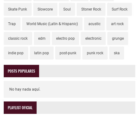
Skate Punk
Slowcore
Soul
Stoner Rock
Surf Rock
Trap
World Music (Latin & Hispanic)
acustic
art rock
classic rock
edm
electro pop
electronic
grunge
indie pop
latin pop
post-punk
punk rock
ska
POSTS POPULARES
No hay nada aquí.
PLAYLIST OFICIAL