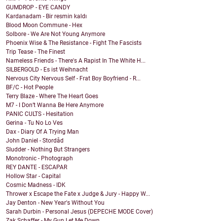
GUMDROP - EYE CANDY
Kardanadam - Bir resmin kaldı
Blood Moon Commune - Hex
Solbore - We Are Not Young Anymore
Phoenix Wise & The Resistance - Fight The Fascists
Trip Tease - The Finest
Nameless Friends - There's A Rapist In The White H...
SILBERGOLD - Es ist Weihnacht
Nervous City Nervous Self - Frat Boy Boyfriend - R...
BF/C - Hot People
Terry Blaze - Where The Heart Goes
M7 - I Don’t Wanna Be Here Anymore
PANIC CULTS - Hesitation
Gerina - Tu No Lo Ves
Dax - Diary Of A Trying Man
John Daniel - Stordåd
Sludder - Nothing But Strangers
Monotronic - Photograph
REY DANTE - ESCAPAR
Hollow Star - Capital
Cosmic Madness - IDK
Thrower x Escape the Fate x Judge & Jury - Happy W...
Jay Denton - New Year's Without You
Sarah Durbin - Personal Jesus (DEPECHE MODE Cover)
Zak Schaffer - My Gun Let Me Down