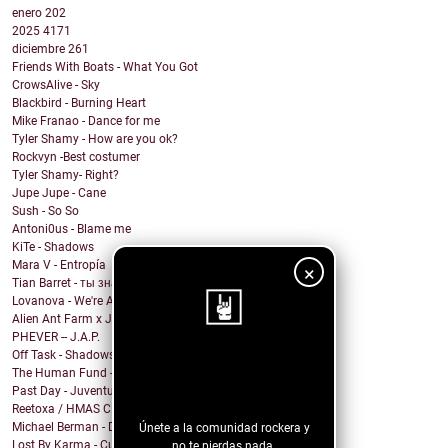
enero
202
2025
4171
diciembre
261
Friends With Boats - What You Got
CrowsAlive - Sky
Blackbird - Burning Heart
Mike Franao - Dance for me
Tyler Shamy - How are you ok?
Rockvyn -Best costumer
Tyler Shamy- Right?
Jupe Jupe - Cane
Sush - So So
Antoni0us - Blame me
KiTe - Shadows
Mara V - Entropía
×
Tian Barret - ты знаешь, где мои ключи?
Lovanova - We're All In It Together
Alien Ant Farm x Judge & Jury - Bad Attitude
PHEVER -- J.A.P.
Off Task - Shadows
¡Sigue nuestro
The Human Fund - Chums and Chumps
Past Day - Juventud Distante
blog!
Reetoxa / HMAS CERBERUS
Michael Berman - Dreamed About You
Únete a la comunidad rockera y
Lost By Karma - Culpa
no te pierdas nada.