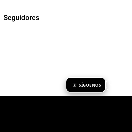
Seguidores
×
SÍGUENOS
Ya te sigo