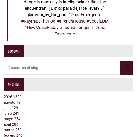
donde la música y la inteligencia artificial se
encuentran. ¿Listxs para dejarse llevar? 🎶
@raymi_by_the_pool
#ZonaEmergente
#RaymiByThePool
#FrenchHouse
#VocalEDM
#NewMusicFriday
♬ sonido original - Zona
Emergente
BUSCAR
ARCHIVO
2026
1630
agosto
19
julio
129
junio
241
mayo
254
abril
280
marzo
259
febrero
246