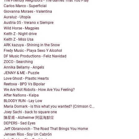
The Friendly Neighbors - The Games That You Play
Carlos Marco - Superficial
Giovanna Moraes - Valentina
Auraluz - Utopía
Austria 05 - Verano x Siempre
Wild Horse - Magpies
Keith Z - Night drive
Keith Z - Miss Usa
ARK kazuya - Shining in the Snow
Fredy Music - Playa Sexo Y Alcohol
DF Music Productions - Feliz Navidad
ZOCO - Searching
Annika Bellamy - Angels
JENNY & ME - Puzzle
Love Ghost - Plastic Hearts
Reetoxa - BPD Vs Bipolar
We Are Not Robots - How Are You Feeling?
After Nations - Kalpa
BLOODY RUN - Lay Low
Maria Domark - is this what you wanted? (Crimson C...
Joey Sachi - back to square one
陳星甫 - Alzheimer 阿茲海默症
DEPERS - Sad Eyes
Jeff Obranovich - The Road That Brings You Home
Jensen Ríos - Soy Un Cabrón