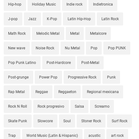
Hip-hop
Holiday Music
Indie rock
Indietronica
J-pop
Jazz
K-Pop
Latin Hip-Hop
Latin Rock
Math Rock
Melodic Metal
Metal
Metalcore
New wave
Noise Rock
Nu Metal
Pop
Pop PUNK
Pop Punk Latino
Post-Hardcore
Post-Metal
Post-grunge
Power Pop
Progressive Rock
Punk
Rap Metal
Reggae
Reggaeton
Regional mexicana
Rock N Roll
Rock progresivo
Salsa
Screamo
Skate Punk
Slowcore
Soul
Stoner Rock
Surf Rock
Trap
World Music (Latin & Hispanic)
acustic
art rock