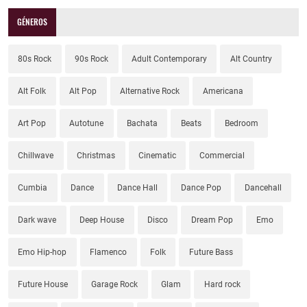
GÉNEROS
80s Rock
90s Rock
Adult Contemporary
Alt Country
Alt Folk
Alt Pop
Alternative Rock
Americana
Art Pop
Autotune
Bachata
Beats
Bedroom
Chillwave
Christmas
Cinematic
Commercial
Cumbia
Dance
Dance Hall
Dance Pop
Dancehall
Dark wave
Deep House
Disco
Dream Pop
Emo
Emo Hip-hop
Flamenco
Folk
Future Bass
Future House
Garage Rock
Glam
Hard rock