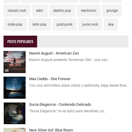
classic rock
edm
electro pop
electronic
grunge
indie pop
latin pop
post-punk
punk rock
ska
POSTS POPULARES
Naomi August - American Zen
Naomi August presenta "American Zen" , una can…
Max Ceddo - She Forever
Con una atmósfera súper cálida y optimista, llega desde Nue…
Sucia Elegancia - Contenido Delicado
"Sucia Elegancia" no es apto para sensibles, co…
New Silver Girl: Blue Room