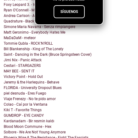
Foxy Leopard 3. - War & Peace
Ryan O'Connell - Mirror Coat
SÍGUENOS
Andrea Carlson - Angels Walking
Quadrature - Black Hole Blues
Simone Maria Navarra - Senza rimpiangere
Matt Geronimo - Everybody Hates Me
MaDaDaM - meteor
Tommie Qubla - ROCK'N'ROLL
Bill Blankenship - King of The Lonely
Saint - Dancing in the Dark (Bruce Springsteen Cover)
Jimi Nix - Panic Attack
Cestari - STARGAZERS
MAY BEE - SENT IT
Victory Point - Hold Out
Jeremy & the Harlequins - Behave
FLORIDA - University Dropout Blues
piel desnuda - Eres Fuego
Viaje Frenezy - No te pido amor
Colao - Caí por la Ventana
Kiki T - Favorite Things
GUMDROP - EYE CANDY
Kardanadam - Bir resmin kaldı
Blood Moon Commune - Hex
Solbore - We Are Not Young Anymore
Phoenix Wise & The Resistance - Fight The Fascists