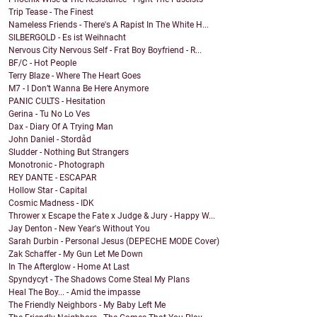
Trip Tease - The Finest
Nameless Friends - There's A Rapist In The White H...
SILBERGOLD - Es ist Weihnacht
Nervous City Nervous Self - Frat Boy Boyfriend - R...
BF/C - Hot People
Terry Blaze - Where The Heart Goes
M7 - I Don’t Wanna Be Here Anymore
PANIC CULTS - Hesitation
Gerina - Tu No Lo Ves
Dax - Diary Of A Trying Man
John Daniel - Stordåd
Sludder - Nothing But Strangers
Monotronic - Photograph
REY DANTE - ESCAPAR
Hollow Star - Capital
Cosmic Madness - IDK
Thrower x Escape the Fate x Judge & Jury - Happy W...
Jay Denton - New Year's Without You
Sarah Durbin - Personal Jesus (DEPECHE MODE Cover)
Zak Schaffer - My Gun Let Me Down
In The Afterglow - Home At Last
Spyndycyt - The Shadows Come Steal My Plans
Heal The Boy... - Amid the impasse
The Friendly Neighbors - My Baby Left Me