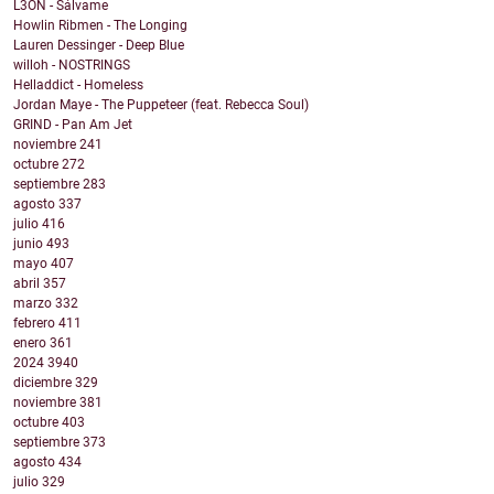
L3ON - Sálvame
Howlin Ribmen - The Longing
Lauren Dessinger - Deep Blue
willoh - NOSTRINGS
Helladdict - Homeless
Jordan Maye - The Puppeteer (feat. Rebecca Soul)
GRIND - Pan Am Jet
noviembre
241
octubre
272
septiembre
283
agosto
337
julio
416
junio
493
mayo
407
abril
357
marzo
332
febrero
411
enero
361
2024
3940
diciembre
329
noviembre
381
octubre
403
septiembre
373
agosto
434
julio
329