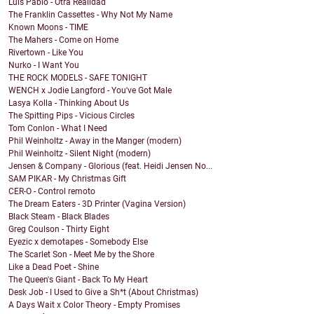
Luis Pablo - Otra Realidad
The Franklin Cassettes - Why Not My Name
Known Moons - TIME
The Mahers - Come on Home
Rivertown - Like You
Nurko - I Want You
THE ROCK MODELS - SAFE TONIGHT
WENCH x Jodie Langford - You've Got Male
Lasya Kolla - Thinking About Us
The Spitting Pips - Vicious Circles
Tom Conlon - What I Need
Phil Weinholtz - Away in the Manger (modern)
Phil Weinholtz - Silent Night (modern)
Jensen & Company - Glorious (feat. Heidi Jensen No...
SAM PIKAR - My Christmas Gift
CER-O - Control remoto
The Dream Eaters - 3D Printer (Vagina Version)
Black Steam - Black Blades
Greg Coulson - Thirty Eight
Eyezic x demotapes - Somebody Else
The Scarlet Son - Meet Me by the Shore
Like a Dead Poet - Shine
The Queen's Giant - Back To My Heart
Desk Job - I Used to Give a Sh*t (About Christmas)
A Days Wait x Color Theory - Empty Promises