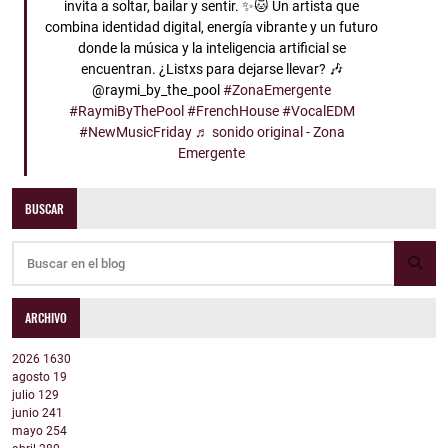
invita a soltar, bailar y sentir. ✨🐱 Un artista que
combina identidad digital, energía vibrante y un futuro
donde la música y la inteligencia artificial se
encuentran. ¿Listxs para dejarse llevar? 🎶
@raymi_by_the_pool
#ZonaEmergente
#RaymiByThePool
#FrenchHouse
#VocalEDM
#NewMusicFriday
♬ sonido original - Zona
Emergente
BUSCAR
ARCHIVO
2026
1630
agosto
19
julio
129
junio
241
mayo
254