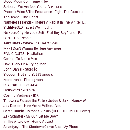
Blood Moon Commune - Hex
Solbore - We Are Not Young Anymore
Phoenix Wise & The Resistance - Fight The Fascists
Trip Tease - The Finest
Nameless Friends - There's A Rapist In The White H...
SILBERGOLD - Es ist Weihnacht
Nervous City Nervous Self - Frat Boy Boyfriend - R...
BF/C - Hot People
Terry Blaze - Where The Heart Goes
M7 - I Don’t Wanna Be Here Anymore
PANIC CULTS - Hesitation
Gerina - Tu No Lo Ves
Dax - Diary Of A Trying Man
John Daniel - Stordåd
Sludder - Nothing But Strangers
Monotronic - Photograph
REY DANTE - ESCAPAR
Hollow Star - Capital
Cosmic Madness - IDK
Thrower x Escape the Fate x Judge & Jury - Happy W...
Jay Denton - New Year's Without You
Sarah Durbin - Personal Jesus (DEPECHE MODE Cover)
Zak Schaffer - My Gun Let Me Down
In The Afterglow - Home At Last
Spyndycyt - The Shadows Come Steal My Plans