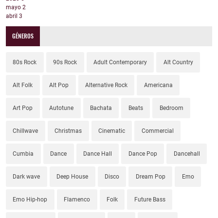
mayo
2
abril
3
GÉNEROS
80s Rock
90s Rock
Adult Contemporary
Alt Country
Alt Folk
Alt Pop
Alternative Rock
Americana
Art Pop
Autotune
Bachata
Beats
Bedroom
Chillwave
Christmas
Cinematic
Commercial
Cumbia
Dance
Dance Hall
Dance Pop
Dancehall
Dark wave
Deep House
Disco
Dream Pop
Emo
Emo Hip-hop
Flamenco
Folk
Future Bass