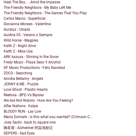
Heal The Boy... - Amid the impasse
The Friendly Neighbors - My Baby Left Me
The Friendly Neighbors - The Games That You Play
Carlos Marco - Superficial
Giovanna Moraes - Valentina
Auraluz - Utopía
Austria 05 - Verano x Siempre
Wild Horse - Magpies
Keith Z - Night drive
Keith Z - Miss Usa
ARK kazuya - Shining in the Snow
Fredy Music - Playa Sexo Y Alcohol
DF Music Productions - Feliz Navidad
ZOCO - Searching
Annika Bellamy - Angels
JENNY & ME - Puzzle
Love Ghost - Plastic Hearts
Reetoxa - BPD Vs Bipolar
We Are Not Robots - How Are You Feeling?
After Nations - Kalpa
BLOODY RUN - Lay Low
Maria Domark - is this what you wanted? (Crimson C...
Joey Sachi - back to square one
陳星甫 - Alzheimer 阿茲海默症
DEPERS - Sad Eyes