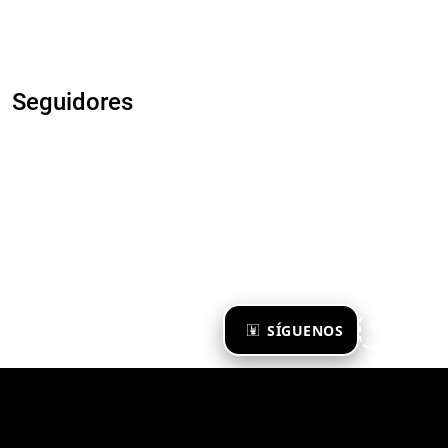
Seguidores
×
SÍGUENOS
Ya te sigo