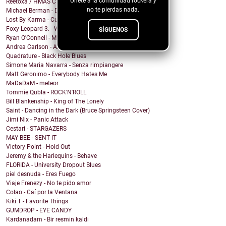
Únete a la comunidad rockera y
Reetoxa / HMAS CERBERUS
no te pierdas nada.
Michael Berman - Dreamed About You
Lost By Karma - Culpa
Foxy Leopard 3. - War & Peace
SÍGUENOS
Ryan O'Connell - Mirror Coat
Andrea Carlson - Angels Walking
Quadrature - Black Hole Blues
Simone Maria Navarra - Senza rimpiangere
Matt Geronimo - Everybody Hates Me
MaDaDaM - meteor
Tommie Qubla - ROCK'N'ROLL
Bill Blankenship - King of The Lonely
Saint - Dancing in the Dark (Bruce Springsteen Cover)
Jimi Nix - Panic Attack
Cestari - STARGAZERS
MAY BEE - SENT IT
Victory Point - Hold Out
Jeremy & the Harlequins - Behave
FLORIDA - University Dropout Blues
piel desnuda - Eres Fuego
Viaje Frenezy - No te pido amor
Colao - Caí por la Ventana
Kiki T - Favorite Things
GUMDROP - EYE CANDY
Kardanadam - Bir resmin kaldı