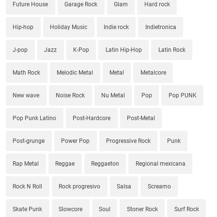
Future House
Garage Rock
Glam
Hard rock
Hip-hop
Holiday Music
Indie rock
Indietronica
J-pop
Jazz
K-Pop
Latin Hip-Hop
Latin Rock
Math Rock
Melodic Metal
Metal
Metalcore
New wave
Noise Rock
Nu Metal
Pop
Pop PUNK
Pop Punk Latino
Post-Hardcore
Post-Metal
Post-grunge
Power Pop
Progressive Rock
Punk
Rap Metal
Reggae
Reggaeton
Regional mexicana
Rock N Roll
Rock progresivo
Salsa
Screamo
Skate Punk
Slowcore
Soul
Stoner Rock
Surf Rock