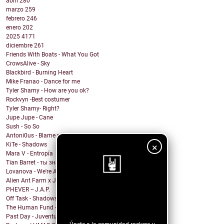
abril
280
marzo
259
febrero
246
enero
202
2025
4171
diciembre
261
Friends With Boats - What You Got
CrowsAlive - Sky
Blackbird - Burning Heart
Mike Franao - Dance for me
Tyler Shamy - How are you ok?
Rockvyn -Best costumer
Tyler Shamy- Right?
Jupe Jupe - Cane
Sush - So So
Antoni0us - Blame me
KiTe - Shadows
×
Mara V - Entropía
Tian Barret - ты знаешь, где мои ключи?
Lovanova - We're All In It Together
Alien Ant Farm x Judge & Jury - Bad Attitude
PHEVER -- J.A.P.
¡Sigue nuestro
Off Task - Shadows
blog!
The Human Fund - Chums and Chumps
Past Day - Juventud Distante