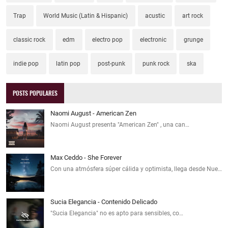
Trap
World Music (Latin & Hispanic)
acustic
art rock
classic rock
edm
electro pop
electronic
grunge
indie pop
latin pop
post-punk
punk rock
ska
POSTS POPULARES
Naomi August - American Zen
Naomi August presenta "American Zen" , una can…
Max Ceddo - She Forever
Con una atmósfera súper cálida y optimista, llega desde Nue…
Sucia Elegancia - Contenido Delicado
"Sucia Elegancia" no es apto para sensibles, co…