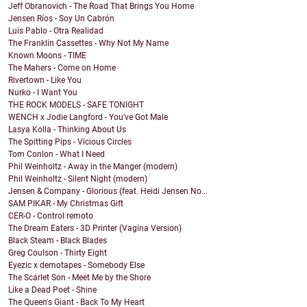
Jeff Obranovich - The Road That Brings You Home
Jensen Ríos - Soy Un Cabrón
Luis Pablo - Otra Realidad
The Franklin Cassettes - Why Not My Name
Known Moons - TIME
The Mahers - Come on Home
Rivertown - Like You
Nurko - I Want You
THE ROCK MODELS - SAFE TONIGHT
WENCH x Jodie Langford - You've Got Male
Lasya Kolla - Thinking About Us
The Spitting Pips - Vicious Circles
Tom Conlon - What I Need
Phil Weinholtz - Away in the Manger (modern)
Phil Weinholtz - Silent Night (modern)
Jensen & Company - Glorious (feat. Heidi Jensen No...
SAM PIKAR - My Christmas Gift
CER-O - Control remoto
The Dream Eaters - 3D Printer (Vagina Version)
Black Steam - Black Blades
Greg Coulson - Thirty Eight
Eyezic x demotapes - Somebody Else
The Scarlet Son - Meet Me by the Shore
Like a Dead Poet - Shine
The Queen's Giant - Back To My Heart