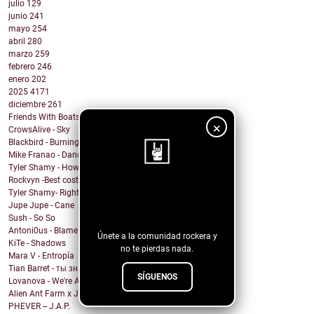
julio
129
junio
241
mayo
254
abril
280
marzo
259
febrero
246
enero
202
2025
4171
diciembre
261
Friends With Boats - What You Got
×
CrowsAlive - Sky
Blackbird - Burning Heart
Mike Franao - Dance for me
Tyler Shamy - How are you ok?
Rockvyn -Best costumer
¡Sigue nuestro
Tyler Shamy- Right?
Jupe Jupe - Cane
blog!
Sush - So So
Antoni0us - Blame me
Únete a la comunidad rockera y
KiTe - Shadows
no te pierdas nada.
Mara V - Entropía
Tian Barret - ты знаешь, где мои ключи?
SÍGUENOS
Lovanova - We're All In It Together
Alien Ant Farm x Judge & Jury - Bad Attitude
PHEVER -- J.A.P.