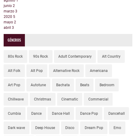
agosto
1
junio
2
marzo
3
2020
5
mayo
2
abril
3
GÉNEROS
80s Rock
90s Rock
Adult Contemporary
Alt Country
Alt Folk
Alt Pop
Alternative Rock
Americana
Art Pop
Autotune
Bachata
Beats
Bedroom
Chillwave
Christmas
Cinematic
Commercial
Cumbia
Dance
Dance Hall
Dance Pop
Dancehall
Dark wave
Deep House
Disco
Dream Pop
Emo