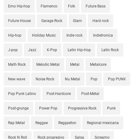
Emo Hip-hop
Flamenco
Folk
Future Bass
Future House
Garage Rock
Glam
Hard rock
Hip-hop
Holiday Music
Indie rock
Indietronica
J-pop
Jazz
K-Pop
Latin Hip-Hop
Latin Rock
Math Rock
Melodic Metal
Metal
Metalcore
New wave
Noise Rock
Nu Metal
Pop
Pop PUNK
Pop Punk Latino
Post-Hardcore
Post-Metal
Post-grunge
Power Pop
Progressive Rock
Punk
Rap Metal
Reggae
Reggaeton
Regional mexicana
Rock N Roll
Rock progresivo
Salsa
Screamo