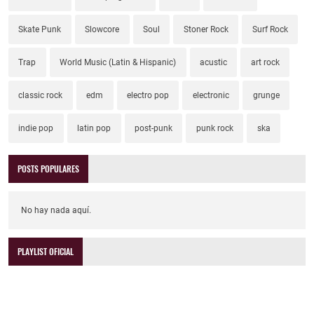
Skate Punk
Slowcore
Soul
Stoner Rock
Surf Rock
Trap
World Music (Latin & Hispanic)
acustic
art rock
classic rock
edm
electro pop
electronic
grunge
indie pop
latin pop
post-punk
punk rock
ska
POSTS POPULARES
No hay nada aquí.
PLAYLIST OFICIAL