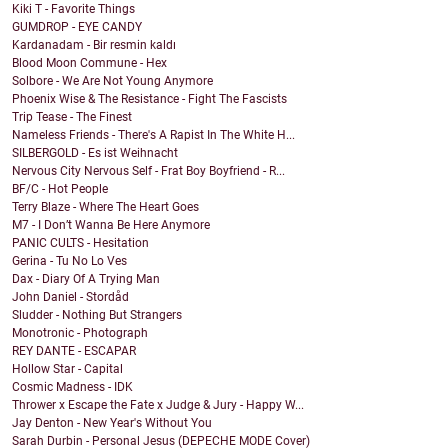
Kiki T - Favorite Things
GUMDROP - EYE CANDY
Kardanadam - Bir resmin kaldı
Blood Moon Commune - Hex
Solbore - We Are Not Young Anymore
Phoenix Wise & The Resistance - Fight The Fascists
Trip Tease - The Finest
Nameless Friends - There's A Rapist In The White H...
SILBERGOLD - Es ist Weihnacht
Nervous City Nervous Self - Frat Boy Boyfriend - R...
BF/C - Hot People
Terry Blaze - Where The Heart Goes
M7 - I Don’t Wanna Be Here Anymore
PANIC CULTS - Hesitation
Gerina - Tu No Lo Ves
Dax - Diary Of A Trying Man
John Daniel - Stordåd
Sludder - Nothing But Strangers
Monotronic - Photograph
REY DANTE - ESCAPAR
Hollow Star - Capital
Cosmic Madness - IDK
Thrower x Escape the Fate x Judge & Jury - Happy W...
Jay Denton - New Year's Without You
Sarah Durbin - Personal Jesus (DEPECHE MODE Cover)