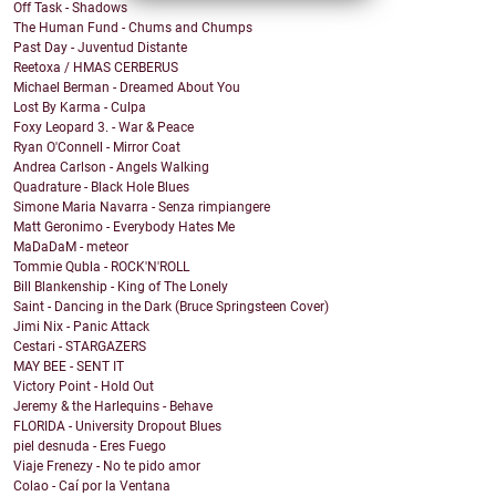
Off Task - Shadows
The Human Fund - Chums and Chumps
Past Day - Juventud Distante
Reetoxa / HMAS CERBERUS
Michael Berman - Dreamed About You
Lost By Karma - Culpa
Foxy Leopard 3. - War & Peace
Ryan O'Connell - Mirror Coat
Andrea Carlson - Angels Walking
Quadrature - Black Hole Blues
Simone Maria Navarra - Senza rimpiangere
Matt Geronimo - Everybody Hates Me
MaDaDaM - meteor
Tommie Qubla - ROCK'N'ROLL
Bill Blankenship - King of The Lonely
Saint - Dancing in the Dark (Bruce Springsteen Cover)
Jimi Nix - Panic Attack
Cestari - STARGAZERS
MAY BEE - SENT IT
Victory Point - Hold Out
Jeremy & the Harlequins - Behave
FLORIDA - University Dropout Blues
piel desnuda - Eres Fuego
Viaje Frenezy - No te pido amor
Colao - Caí por la Ventana