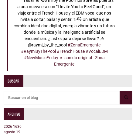
radar 🚨 RAYmi by the Pool nos abre las puertas
a una nueva era con “I Invite You to Feel Good”, un
viaje entre el French House y el EDM vocal que nos
invita a soltar, bailar y sentir. ✨🐱 Un artista que
combina identidad digital, energía vibrante y un futuro
donde la música y la inteligencia artificial se
encuentran. ¿Listxs para dejarse llevar? 🎶
@raymi_by_the_pool
#ZonaEmergente
#RaymiByThePool
#FrenchHouse
#VocalEDM
#NewMusicFriday
♬ sonido original - Zona
Emergente
BUSCAR
ARCHIVO
2026
1630
agosto
19