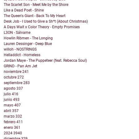
The Scarlet Son - Meet Me by the Shore
Like a Dead Poet - Shine
The Queen's Giant - Back To My Heart
Desk Job - I Used to Give a Sh*t (About Christmas)
A Days Wait x Color Theory - Empty Promises
L3ON - Sálvame
Howlin Ribmen - The Longing
Lauren Dessinger - Deep Blue
willoh - NOSTRINGS
Helladdict - Homeless
Jordan Maye - The Puppeteer (feat. Rebecca Soul)
GRIND - Pan Am Jet
noviembre
241
octubre
272
septiembre
283
agosto
337
julio
416
junio
493
mayo
407
abril
357
marzo
332
febrero
411
enero
361
2024
3940
diciembre
329