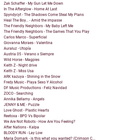
Zak Schaffer - My Gun Let Me Down
In The Afterglow - Home At Last
Spyndycyt - The Shadows Come Steal My Plans
Heal The Boy... - Amid the impasse
The Friendly Neighbors - My Baby Left Me
The Friendly Neighbors - The Games That You Play
Carlos Marco - Superficial
Giovanna Moraes - Valentina
Auraluz - Utopía
Austria 05 - Verano x Siempre
Wild Horse - Magpies
Keith Z - Night drive
Keith Z - Miss Usa
ARK kazuya - Shining in the Snow
Fredy Music - Playa Sexo Y Alcohol
DF Music Productions - Feliz Navidad
ZOCO - Searching
Annika Bellamy - Angels
JENNY & ME - Puzzle
Love Ghost - Plastic Hearts
Reetoxa - BPD Vs Bipolar
We Are Not Robots - How Are You Feeling?
After Nations - Kalpa
BLOODY RUN - Lay Low
Maria Domark - is this what you wanted? (Crimson C...