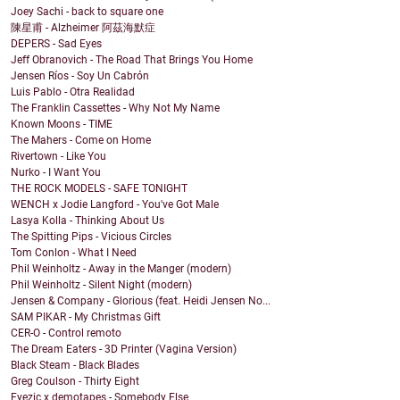
Joey Sachi - back to square one
陳星甫 - Alzheimer 阿茲海默症
DEPERS - Sad Eyes
Jeff Obranovich - The Road That Brings You Home
Jensen Ríos - Soy Un Cabrón
Luis Pablo - Otra Realidad
The Franklin Cassettes - Why Not My Name
Known Moons - TIME
The Mahers - Come on Home
Rivertown - Like You
Nurko - I Want You
THE ROCK MODELS - SAFE TONIGHT
WENCH x Jodie Langford - You've Got Male
Lasya Kolla - Thinking About Us
The Spitting Pips - Vicious Circles
Tom Conlon - What I Need
Phil Weinholtz - Away in the Manger (modern)
Phil Weinholtz - Silent Night (modern)
Jensen & Company - Glorious (feat. Heidi Jensen No...
SAM PIKAR - My Christmas Gift
CER-O - Control remoto
The Dream Eaters - 3D Printer (Vagina Version)
Black Steam - Black Blades
Greg Coulson - Thirty Eight
Eyezic x demotapes - Somebody Else