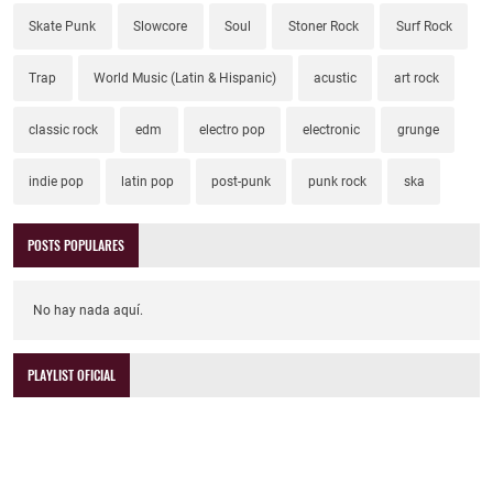
Skate Punk
Slowcore
Soul
Stoner Rock
Surf Rock
Trap
World Music (Latin & Hispanic)
acustic
art rock
classic rock
edm
electro pop
electronic
grunge
indie pop
latin pop
post-punk
punk rock
ska
POSTS POPULARES
No hay nada aquí.
PLAYLIST OFICIAL