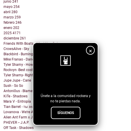
junio
241
mayo
254
abril
280
marzo
259
febrero
246
enero
202
2025
4171
diciembre
261
Friends With Boats - What You Got
CrowsAlive - Sky
×
Blackbird - Burning Heart
Mike Franao - Dance for me
Tyler Shamy - How are you ok?
Rockvyn -Best costumer
Tyler Shamy- Right?
¡Sigue nuestro
Jupe Jupe - Cane
blog!
Sush - So So
Antoni0us - Blame me
Únete a la comunidad rockera y
KiTe - Shadows
no te pierdas nada.
Mara V - Entropía
Tian Barret - ты знаешь, где мои ключи?
Lovanova - We're All In It Together
SÍGUENOS
Alien Ant Farm x Judge & Jury - Bad Attitude
PHEVER -- J.A.P.
Off Task - Shadows