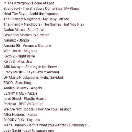
In The Afterglow - Home At Last
Spyndycyt - The Shadows Come Steal My Plans
Heal The Boy... - Amid the impasse
The Friendly Neighbors - My Baby Left Me
The Friendly Neighbors - The Games That You Play
Carlos Marco - Superficial
Giovanna Moraes - Valentina
Auraluz - Utopía
Austria 05 - Verano x Siempre
Wild Horse - Magpies
Keith Z - Night drive
Keith Z - Miss Usa
ARK kazuya - Shining in the Snow
Fredy Music - Playa Sexo Y Alcohol
DF Music Productions - Feliz Navidad
ZOCO - Searching
Annika Bellamy - Angels
JENNY & ME - Puzzle
Love Ghost - Plastic Hearts
Reetoxa - BPD Vs Bipolar
We Are Not Robots - How Are You Feeling?
After Nations - Kalpa
BLOODY RUN - Lay Low
Maria Domark - is this what you wanted? (Crimson C...
Joey Sachi - back to square one