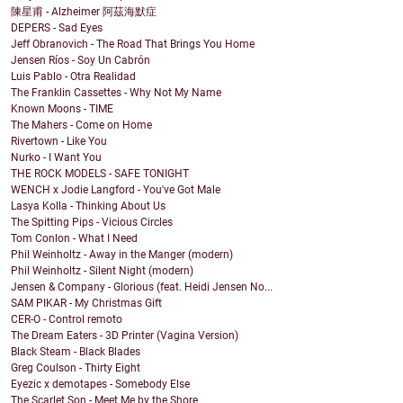
陳星甫 - Alzheimer 阿茲海默症
DEPERS - Sad Eyes
Jeff Obranovich - The Road That Brings You Home
Jensen Ríos - Soy Un Cabrón
Luis Pablo - Otra Realidad
The Franklin Cassettes - Why Not My Name
Known Moons - TIME
The Mahers - Come on Home
Rivertown - Like You
Nurko - I Want You
THE ROCK MODELS - SAFE TONIGHT
WENCH x Jodie Langford - You've Got Male
Lasya Kolla - Thinking About Us
The Spitting Pips - Vicious Circles
Tom Conlon - What I Need
Phil Weinholtz - Away in the Manger (modern)
Phil Weinholtz - Silent Night (modern)
Jensen & Company - Glorious (feat. Heidi Jensen No...
SAM PIKAR - My Christmas Gift
CER-O - Control remoto
The Dream Eaters - 3D Printer (Vagina Version)
Black Steam - Black Blades
Greg Coulson - Thirty Eight
Eyezic x demotapes - Somebody Else
The Scarlet Son - Meet Me by the Shore