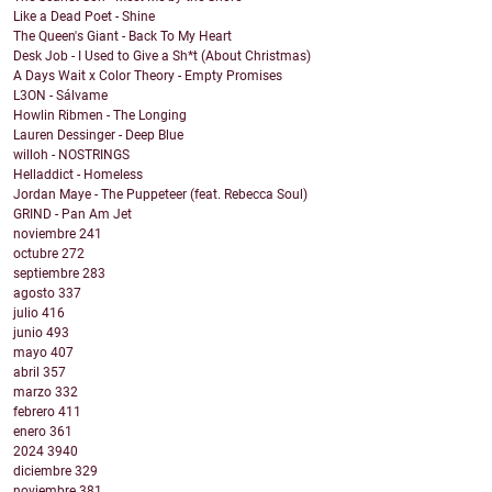
Like a Dead Poet - Shine
The Queen's Giant - Back To My Heart
Desk Job - I Used to Give a Sh*t (About Christmas)
A Days Wait x Color Theory - Empty Promises
L3ON - Sálvame
Howlin Ribmen - The Longing
Lauren Dessinger - Deep Blue
willoh - NOSTRINGS
Helladdict - Homeless
Jordan Maye - The Puppeteer (feat. Rebecca Soul)
GRIND - Pan Am Jet
noviembre
241
octubre
272
septiembre
283
agosto
337
julio
416
junio
493
mayo
407
abril
357
marzo
332
febrero
411
enero
361
2024
3940
diciembre
329
noviembre
381