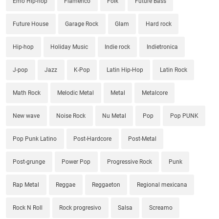
Emo Hip-hop
Flamenco
Folk
Future Bass
Future House
Garage Rock
Glam
Hard rock
Hip-hop
Holiday Music
Indie rock
Indietronica
J-pop
Jazz
K-Pop
Latin Hip-Hop
Latin Rock
Math Rock
Melodic Metal
Metal
Metalcore
New wave
Noise Rock
Nu Metal
Pop
Pop PUNK
Pop Punk Latino
Post-Hardcore
Post-Metal
Post-grunge
Power Pop
Progressive Rock
Punk
Rap Metal
Reggae
Reggaeton
Regional mexicana
Rock N Roll
Rock progresivo
Salsa
Screamo