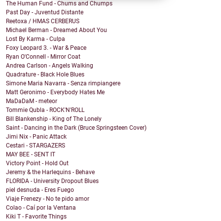
The Human Fund - Chums and Chumps
Past Day - Juventud Distante
Reetoxa / HMAS CERBERUS
Michael Berman - Dreamed About You
Lost By Karma - Culpa
Foxy Leopard 3. - War & Peace
Ryan O'Connell - Mirror Coat
Andrea Carlson - Angels Walking
Quadrature - Black Hole Blues
Simone Maria Navarra - Senza rimpiangere
Matt Geronimo - Everybody Hates Me
MaDaDaM - meteor
Tommie Qubla - ROCK'N'ROLL
Bill Blankenship - King of The Lonely
Saint - Dancing in the Dark (Bruce Springsteen Cover)
Jimi Nix - Panic Attack
Cestari - STARGAZERS
MAY BEE - SENT IT
Victory Point - Hold Out
Jeremy & the Harlequins - Behave
FLORIDA - University Dropout Blues
piel desnuda - Eres Fuego
Viaje Frenezy - No te pido amor
Colao - Caí por la Ventana
Kiki T - Favorite Things