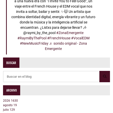
a una nueva era con “I Invite You to Feel Good”, un
viaje entre el French House y el EDM vocal que nos
invita a soltar, bailar y sentir. ✨🐱 Un artista que
combina identidad digital, energía vibrante y un futuro
donde la música y la inteligencia artificial se
encuentran. ¿Listxs para dejarse llevar? 🎶
@raymi_by_the_pool
#ZonaEmergente
#RaymiByThePool
#FrenchHouse
#VocalEDM
#NewMusicFriday
♬ sonido original - Zona
Emergente
BUSCAR
ARCHIVO
2026
1630
agosto
19
julio
129