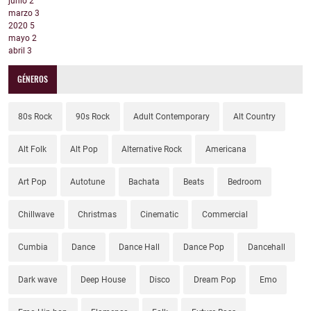
junio
2
marzo
3
2020
5
mayo
2
abril
3
GÉNEROS
80s Rock
90s Rock
Adult Contemporary
Alt Country
Alt Folk
Alt Pop
Alternative Rock
Americana
Art Pop
Autotune
Bachata
Beats
Bedroom
Chillwave
Christmas
Cinematic
Commercial
Cumbia
Dance
Dance Hall
Dance Pop
Dancehall
Dark wave
Deep House
Disco
Dream Pop
Emo