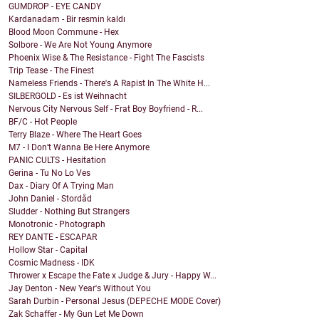
GUMDROP - EYE CANDY
Kardanadam - Bir resmin kaldı
Blood Moon Commune - Hex
Solbore - We Are Not Young Anymore
Phoenix Wise & The Resistance - Fight The Fascists
Trip Tease - The Finest
Nameless Friends - There's A Rapist In The White H...
SILBERGOLD - Es ist Weihnacht
Nervous City Nervous Self - Frat Boy Boyfriend - R...
BF/C - Hot People
Terry Blaze - Where The Heart Goes
M7 - I Don’t Wanna Be Here Anymore
PANIC CULTS - Hesitation
Gerina - Tu No Lo Ves
Dax - Diary Of A Trying Man
John Daniel - Stordåd
Sludder - Nothing But Strangers
Monotronic - Photograph
REY DANTE - ESCAPAR
Hollow Star - Capital
Cosmic Madness - IDK
Thrower x Escape the Fate x Judge & Jury - Happy W...
Jay Denton - New Year's Without You
Sarah Durbin - Personal Jesus (DEPECHE MODE Cover)
Zak Schaffer - My Gun Let Me Down