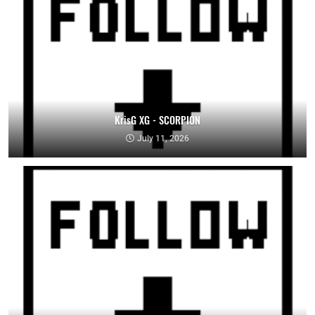
KrisG XG - SCORPION
July 11, 2026