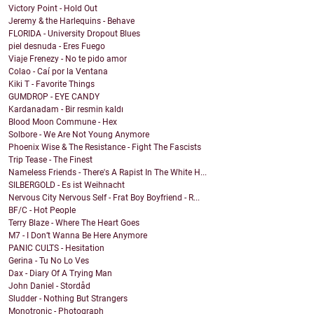
Victory Point - Hold Out
Jeremy & the Harlequins - Behave
FLORIDA - University Dropout Blues
piel desnuda - Eres Fuego
Viaje Frenezy - No te pido amor
Colao - Caí por la Ventana
Kiki T - Favorite Things
GUMDROP - EYE CANDY
Kardanadam - Bir resmin kaldı
Blood Moon Commune - Hex
Solbore - We Are Not Young Anymore
Phoenix Wise & The Resistance - Fight The Fascists
Trip Tease - The Finest
Nameless Friends - There's A Rapist In The White H...
SILBERGOLD - Es ist Weihnacht
Nervous City Nervous Self - Frat Boy Boyfriend - R...
BF/C - Hot People
Terry Blaze - Where The Heart Goes
M7 - I Don’t Wanna Be Here Anymore
PANIC CULTS - Hesitation
Gerina - Tu No Lo Ves
Dax - Diary Of A Trying Man
John Daniel - Stordåd
Sludder - Nothing But Strangers
Monotronic - Photograph