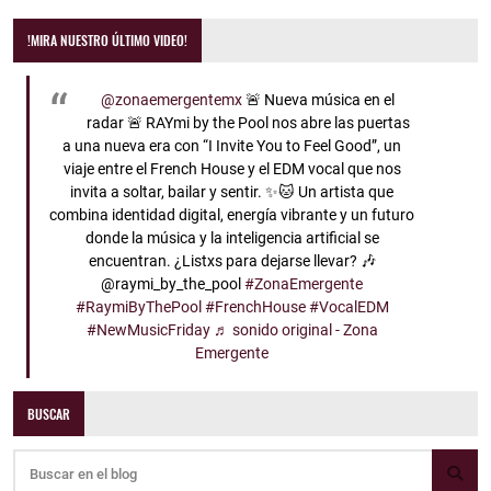
!MIRA NUESTRO ÚLTIMO VIDEO!
@zonaemergentemx
🚨 Nueva música en el
radar 🚨 RAYmi by the Pool nos abre las puertas
a una nueva era con “I Invite You to Feel Good”, un
viaje entre el French House y el EDM vocal que nos
invita a soltar, bailar y sentir. ✨🐱 Un artista que
combina identidad digital, energía vibrante y un futuro
donde la música y la inteligencia artificial se
encuentran. ¿Listxs para dejarse llevar? 🎶
@raymi_by_the_pool
#ZonaEmergente
#RaymiByThePool
#FrenchHouse
#VocalEDM
#NewMusicFriday
♬ sonido original - Zona
Emergente
BUSCAR