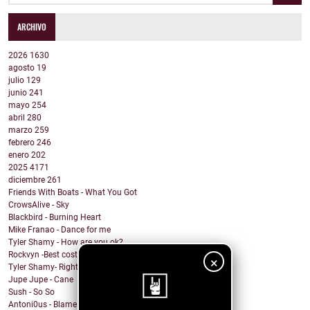
ARCHIVO
2026
1630
agosto
19
julio
129
junio
241
mayo
254
abril
280
marzo
259
febrero
246
enero
202
2025
4171
diciembre
261
Friends With Boats - What You Got
CrowsAlive - Sky
Blackbird - Burning Heart
Mike Franao - Dance for me
Tyler Shamy - How are you ok?
Rockvyn -Best costumer
×
Tyler Shamy- Right?
Jupe Jupe - Cane
Sush - So So
Antoni0us - Blame me