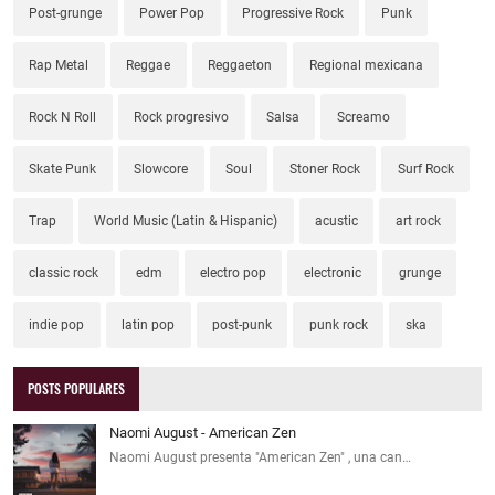
Post-grunge
Power Pop
Progressive Rock
Punk
Rap Metal
Reggae
Reggaeton
Regional mexicana
Rock N Roll
Rock progresivo
Salsa
Screamo
Skate Punk
Slowcore
Soul
Stoner Rock
Surf Rock
Trap
World Music (Latin & Hispanic)
acustic
art rock
classic rock
edm
electro pop
electronic
grunge
indie pop
latin pop
post-punk
punk rock
ska
POSTS POPULARES
Naomi August - American Zen
Naomi August presenta "American Zen" , una can…