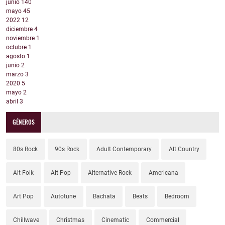
junio
140
mayo
45
2022
12
diciembre
4
noviembre
1
octubre
1
agosto
1
junio
2
marzo
3
2020
5
mayo
2
abril
3
GÉNEROS
80s Rock
90s Rock
Adult Contemporary
Alt Country
Alt Folk
Alt Pop
Alternative Rock
Americana
Art Pop
Autotune
Bachata
Beats
Bedroom
Chillwave
Christmas
Cinematic
Commercial