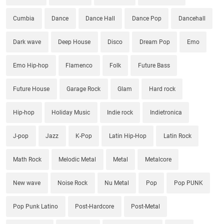
Cumbia
Dance
Dance Hall
Dance Pop
Dancehall
Dark wave
Deep House
Disco
Dream Pop
Emo
Emo Hip-hop
Flamenco
Folk
Future Bass
Future House
Garage Rock
Glam
Hard rock
Hip-hop
Holiday Music
Indie rock
Indietronica
J-pop
Jazz
K-Pop
Latin Hip-Hop
Latin Rock
Math Rock
Melodic Metal
Metal
Metalcore
New wave
Noise Rock
Nu Metal
Pop
Pop PUNK
Pop Punk Latino
Post-Hardcore
Post-Metal