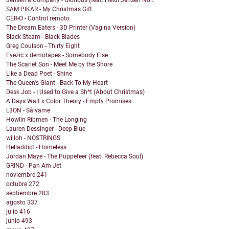
Jensen & Company - Glorious (feat. Heidi Jensen No...
SAM PIKAR - My Christmas Gift
CER-O - Control remoto
The Dream Eaters - 3D Printer (Vagina Version)
Black Steam - Black Blades
Greg Coulson - Thirty Eight
Eyezic x demotapes - Somebody Else
The Scarlet Son - Meet Me by the Shore
Like a Dead Poet - Shine
The Queen's Giant - Back To My Heart
Desk Job - I Used to Give a Sh*t (About Christmas)
A Days Wait x Color Theory - Empty Promises
L3ON - Sálvame
Howlin Ribmen - The Longing
Lauren Dessinger - Deep Blue
willoh - NOSTRINGS
Helladdict - Homeless
Jordan Maye - The Puppeteer (feat. Rebecca Soul)
GRIND - Pan Am Jet
noviembre
241
octubre
272
septiembre
283
agosto
337
julio
416
junio
493