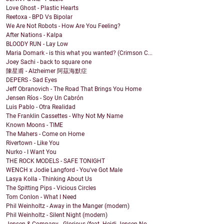
Love Ghost - Plastic Hearts
Reetoxa - BPD Vs Bipolar
We Are Not Robots - How Are You Feeling?
After Nations - Kalpa
BLOODY RUN - Lay Low
Maria Domark - is this what you wanted? (Crimson C...
Joey Sachi - back to square one
陳星甫 - Alzheimer 阿茲海默症
DEPERS - Sad Eyes
Jeff Obranovich - The Road That Brings You Home
Jensen Ríos - Soy Un Cabrón
Luis Pablo - Otra Realidad
The Franklin Cassettes - Why Not My Name
Known Moons - TIME
The Mahers - Come on Home
Rivertown - Like You
Nurko - I Want You
THE ROCK MODELS - SAFE TONIGHT
WENCH x Jodie Langford - You've Got Male
Lasya Kolla - Thinking About Us
The Spitting Pips - Vicious Circles
Tom Conlon - What I Need
Phil Weinholtz - Away in the Manger (modern)
Phil Weinholtz - Silent Night (modern)