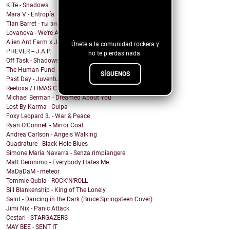
KiTe - Shadows
¡Sigue nuestro
Mara V - Entropía
Tian Barret - ты знаешь, где мои ключи?
blog!
Lovanova - We're All In It Together
Alien Ant Farm x Judge & Jury - Bad Attitude
Únete a la comunidad rockera y
PHEVER -- J.A.P.
no te pierdas nada.
Off Task - Shadows
The Human Fund - Chums and Chumps
SÍGUENOS
Past Day - Juventud Distante
Reetoxa / HMAS CERBERUS
Michael Berman - Dreamed About You
Lost By Karma - Culpa
Foxy Leopard 3. - War & Peace
Ryan O'Connell - Mirror Coat
Andrea Carlson - Angels Walking
Quadrature - Black Hole Blues
Simone Maria Navarra - Senza rimpiangere
Matt Geronimo - Everybody Hates Me
MaDaDaM - meteor
Tommie Qubla - ROCK'N'ROLL
Bill Blankenship - King of The Lonely
Saint - Dancing in the Dark (Bruce Springsteen Cover)
Jimi Nix - Panic Attack
Cestari - STARGAZERS
MAY BEE - SENT IT