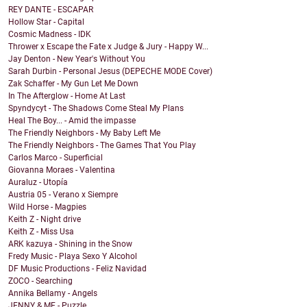
REY DANTE - ESCAPAR
Hollow Star - Capital
Cosmic Madness - IDK
Thrower x Escape the Fate x Judge & Jury - Happy W...
Jay Denton - New Year's Without You
Sarah Durbin - Personal Jesus (DEPECHE MODE Cover)
Zak Schaffer - My Gun Let Me Down
In The Afterglow - Home At Last
Spyndycyt - The Shadows Come Steal My Plans
Heal The Boy... - Amid the impasse
The Friendly Neighbors - My Baby Left Me
The Friendly Neighbors - The Games That You Play
Carlos Marco - Superficial
Giovanna Moraes - Valentina
Auraluz - Utopía
Austria 05 - Verano x Siempre
Wild Horse - Magpies
Keith Z - Night drive
Keith Z - Miss Usa
ARK kazuya - Shining in the Snow
Fredy Music - Playa Sexo Y Alcohol
DF Music Productions - Feliz Navidad
ZOCO - Searching
Annika Bellamy - Angels
JENNY & ME - Puzzle