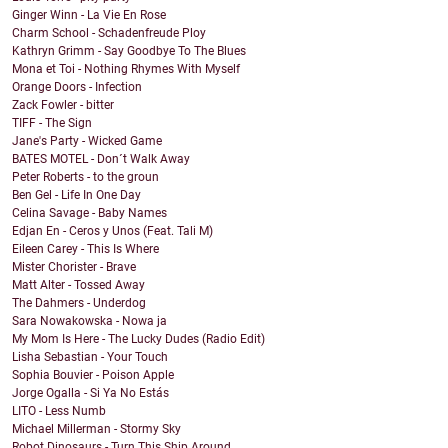
Ginger Winn - La Vie En Rose
Charm School - Schadenfreude Ploy
Kathryn Grimm - Say Goodbye To The Blues
Mona et Toi - Nothing Rhymes With Myself
Orange Doors - Infection
Zack Fowler - bitter
TIFF - The Sign
Jane's Party - Wicked Game
BATES MOTEL - Don´t Walk Away
Peter Roberts - to the groun
Ben Gel - Life In One Day
Celina Savage - Baby Names
Edjan En - Ceros y Unos (Feat. Tali M)
Eileen Carey - This Is Where
Mister Chorister - Brave
Matt Alter - Tossed Away
The Dahmers - Underdog
Sara Nowakowska - Nowa ja
My Mom Is Here - The Lucky Dudes (Radio Edit)
Lisha Sebastian - Your Touch
Sophia Bouvier - Poison Apple
Jorge Ogalla - Si Ya No Estás
LITO - Less Numb
Michael Millerman - Stormy Sky
Robot Dinosaurs - Turn This Ship Around