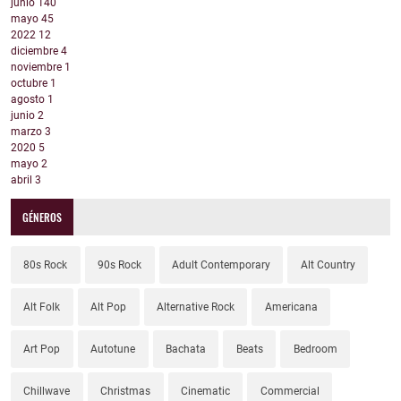
junio
140
mayo
45
2022
12
diciembre
4
noviembre
1
octubre
1
agosto
1
junio
2
marzo
3
2020
5
mayo
2
abril
3
GÉNEROS
80s Rock
90s Rock
Adult Contemporary
Alt Country
Alt Folk
Alt Pop
Alternative Rock
Americana
Art Pop
Autotune
Bachata
Beats
Bedroom
Chillwave
Christmas
Cinematic
Commercial