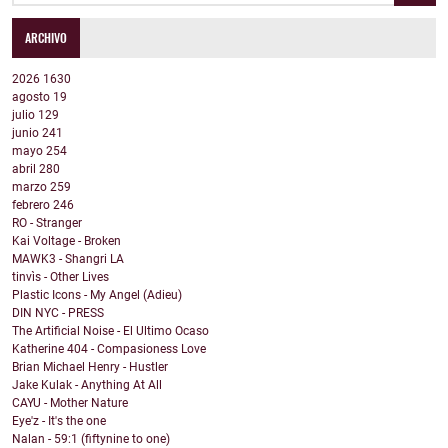
ARCHIVO
2026
1630
agosto
19
julio
129
junio
241
mayo
254
abril
280
marzo
259
febrero
246
RO - Stranger
Kai Voltage - Broken
MAWK3 - Shangri LA
tinvìs - Other Lives
Plastic Icons - My Angel (Adieu)
DIN NYC - PRESS
The Artificial Noise - El Ultimo Ocaso
Katherine 404 - Compasioness Love
Brian Michael Henry - Hustler
Jake Kulak - Anything At All
CAYU - Mother Nature
Eye'z - It's the one
Nalan - 59:1 (fiftynine to one)