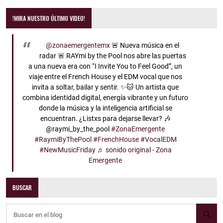
!MIRA NUESTRO ÚLTIMO VIDEO!
@zonaemergentemx
🚨 Nueva música en el
radar 🚨 RAYmi by the Pool nos abre las puertas
a una nueva era con “I Invite You to Feel Good”, un
viaje entre el French House y el EDM vocal que nos
invita a soltar, bailar y sentir. ✨🐱 Un artista que
combina identidad digital, energía vibrante y un futuro
donde la música y la inteligencia artificial se
encuentran. ¿Listxs para dejarse llevar? 🎶
@raymi_by_the_pool
#ZonaEmergente
#RaymiByThePool
#FrenchHouse
#VocalEDM
#NewMusicFriday
♬ sonido original - Zona
Emergente
BUSCAR