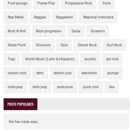
Post-grunge
Power Pop
Progressive Rock
Punk
Rap Metal
Reggae
Reggaeton
Regional mexicana
Rock N Roll
Rock progresivo
Salsa
Screamo
Skate Punk
Slowcore
Soul
Stoner Rock
Surf Rock
Trap
World Music (Latin & Hispanic)
acustic
art rock
classic rock
edm
electro pop
electronic
grunge
indie pop
latin pop
post-punk
punk rock
ska
POSTS POPULARES
No hay nada aquí.