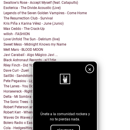
Swallow's Rose - Accept Myself (feat. Catapults)
Esoterica - The Divide Acoustic (Live)
Legends of the Seven Golden Vampires - Come Home
The Resurrection Club - Survival
Kris Piña x Karina Vélez - June (Junio)
Max Ceddo - The Crack-Up
willoh - FASHION
Love Unfold The Sun - Delirium (live)
Sweet Mess - Midnight Knows my Name
Melt Mars - BLOOD MOON
Javi Carabalí - Algo Mágico Javi ...
Black Astronaut Records - ai12die
Riley Finch - Did You Even Flinch?
×
Dave Curl - Zueri
SailSki - Sandstorm Silence
Pete Pegasiou - Lightbulb Moment
The Lanes - You Don't Know Her
Horsewreck - Right Mind
¡Sigue nuestro
Delta - Mi Sombra en la Pared (Miguel Mateos Cover)
The Sonic Trees - Silence
blog!
Robert Peterson and The Crusade - Sometime
Robert Kerr - Where the Sky Turns Gold
Únete a la comunidad rockera y
Waves On Waves After Dark x Crimewave - The Center...
no te pierdas nada.
Bolero Radio x Easy Love - Forest of Winter
Cola - Hedgesitting