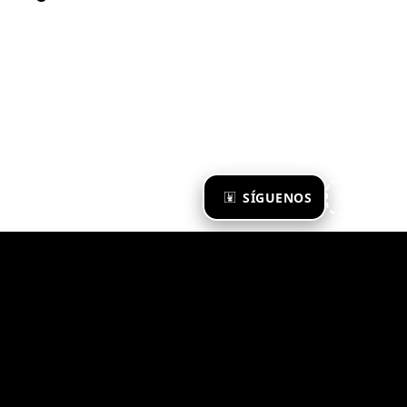
×
SÍGUENOS
Ya te sigo
Zona Emergente 2023
© ZONA EMERGENTE
TODOS LOS DERECHOS RESERVADOS