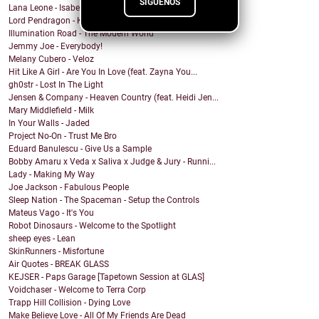
SÍGUENOS
Lana Leone - Isabell
Lord Pendragon - King Kong
Illumination Road - The Modern World
Jemmy Joe - Everybody!
Melany Cubero - Veloz
Hit Like A Girl - Are You In Love (feat. Zayna You...
gh0str - Lost In The Light
Jensen & Company - Heaven Country (feat. Heidi Jen...
Mary Middlefield - Milk
In Your Walls - Jaded
Project No-On - Trust Me Bro
Eduard Banulescu - Give Us a Sample
Bobby Amaru x Veda x Saliva x Judge & Jury - Runni...
Lady - Making My Way
Joe Jackson - Fabulous People
Sleep Nation - The Spaceman - Setup the Controls
Mateus Vago - It's You
Robot Dinosaurs - Welcome to the Spotlight
sheep eyes - Lean
SkinRunners - Misfortune
Air Quotes - BREAK GLASS
KEJSER - Paps Garage [Tapetown Session at GLAS]
Voidchaser - Welcome to Terra Corp
Trapp Hill Collision - Dying Love
Make Believe Love - All Of My Friends Are Dead