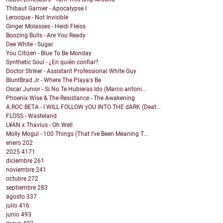
Thibaut Garnier - Apocalypse I
Lerocque - Not Invisible
Ginger Molasses - Heidi Fleiss
Boozing Bulls - Are You Ready
Dee White - Sugar
You Citizen - Blue To Be Monday
Synthetic Soul - ¿En quién confiar?
Doctor Striker - Assistant Professional White Guy
BluntBrad Jr - Where The Playa's Be
Oscar Junior - Si No Te Hubieras Ido (Marco antoni...
Phoenix Wise & The Resistance - The Awakening
A.ROC BETA - I WILL FOLLOW yOU INTO THE dARK (Deat...
FLOSS - Wasteland
L¥AN x Thavius - Oh Well
Molly Mogul - 100 Things (That I've Been Meaning T...
enero
202
2025
4171
diciembre
261
noviembre
241
octubre
272
septiembre
283
agosto
337
julio
416
junio
493