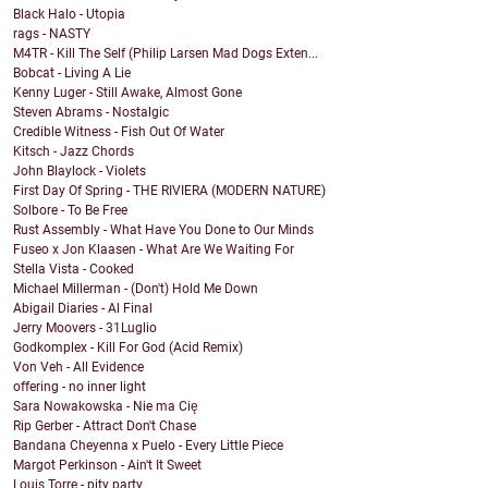
Black Halo - Utopia
rags - NASTY
M4TR - Kill The Self (Philip Larsen Mad Dogs Exten...
Bobcat - Living A Lie
Kenny Luger - Still Awake, Almost Gone
Steven Abrams - Nostalgic
Credible Witness - Fish Out Of Water
Kitsch - Jazz Chords
John Blaylock - Violets
First Day Of Spring - THE RIVIERA (MODERN NATURE)
Solbore - To Be Free
Rust Assembly - What Have You Done to Our Minds
Fuseo x Jon Klaasen - What Are We Waiting For
Stella Vista - Cooked
Michael Millerman - (Don't) Hold Me Down
Abigail Diaries - Al Final
Jerry Moovers - 31Luglio
Godkomplex - Kill For God (Acid Remix)
Von Veh - All Evidence
offering - no inner light
Sara Nowakowska - Nie ma Cię
Rip Gerber - Attract Don't Chase
Bandana Cheyenna x Puelo - Every Little Piece
Margot Perkinson - Ain't It Sweet
Louis Torre - pity party