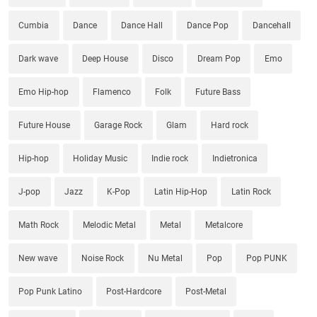
Cumbia
Dance
Dance Hall
Dance Pop
Dancehall
Dark wave
Deep House
Disco
Dream Pop
Emo
Emo Hip-hop
Flamenco
Folk
Future Bass
Future House
Garage Rock
Glam
Hard rock
Hip-hop
Holiday Music
Indie rock
Indietronica
J-pop
Jazz
K-Pop
Latin Hip-Hop
Latin Rock
Math Rock
Melodic Metal
Metal
Metalcore
New wave
Noise Rock
Nu Metal
Pop
Pop PUNK
Pop Punk Latino
Post-Hardcore
Post-Metal