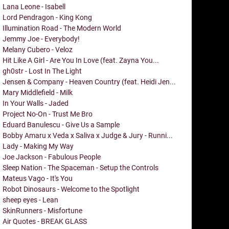
Lana Leone - Isabell
Lord Pendragon - King Kong
Illumination Road - The Modern World
Jemmy Joe - Everybody!
Melany Cubero - Veloz
Hit Like A Girl - Are You In Love (feat. Zayna You...
gh0str - Lost In The Light
Jensen & Company - Heaven Country (feat. Heidi Jen...
Mary Middlefield - Milk
In Your Walls - Jaded
Project No-On - Trust Me Bro
Eduard Banulescu - Give Us a Sample
Bobby Amaru x Veda x Saliva x Judge & Jury - Runni...
Lady - Making My Way
Joe Jackson - Fabulous People
Sleep Nation - The Spaceman - Setup the Controls
Mateus Vago - It's You
Robot Dinosaurs - Welcome to the Spotlight
sheep eyes - Lean
SkinRunners - Misfortune
Air Quotes - BREAK GLASS