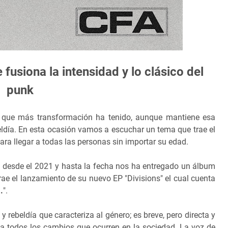
usiona la intensidad y lo clásico del
punk
 que más transformación ha tenido, aunque mantiene esa
beldía. En esta ocasión vamos a escuchar un tema que trae el
ra llegar a todas las personas sin importar su edad.
 desde el 2021 y hasta la fecha nos ha entregado un álbum
trae el lanzamiento de su nuevo EP "Divisions" el cual cuenta
.
".
y rebeldía que caracteriza al género; es breve, pero directa y
 a todos los cambios que ocurren en la sociedad. La voz de