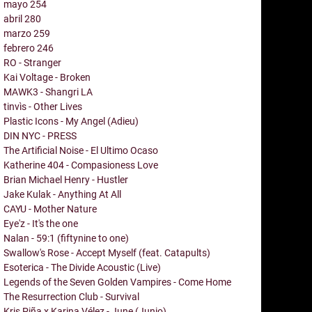
mayo
254
abril
280
marzo
259
febrero
246
RO - Stranger
Kai Voltage - Broken
MAWK3 - Shangri LA
tinvìs - Other Lives
Plastic Icons - My Angel (Adieu)
DIN NYC - PRESS
The Artificial Noise - El Ultimo Ocaso
Katherine 404 - Compasioness Love
Brian Michael Henry - Hustler
Jake Kulak - Anything At All
CAYU - Mother Nature
Eye'z - It's the one
Nalan - 59:1 (fiftynine to one)
Swallow's Rose - Accept Myself (feat. Catapults)
Esoterica - The Divide Acoustic (Live)
Legends of the Seven Golden Vampires - Come Home
The Resurrection Club - Survival
Kris Piña x Karina Vélez - June (Junio)