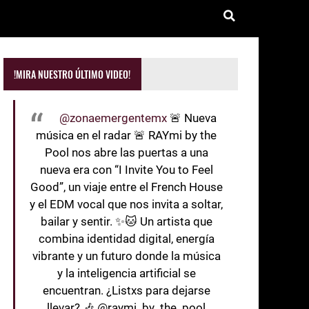
!MIRA NUESTRO ÚLTIMO VIDEO!
@zonaemergentemx
🚨 Nueva
música en el radar 🚨 RAYmi by the
Pool nos abre las puertas a una
nueva era con “I Invite You to Feel
Good”, un viaje entre el French House
y el EDM vocal que nos invita a soltar,
bailar y sentir. ✨🐱 Un artista que
combina identidad digital, energía
vibrante y un futuro donde la música
y la inteligencia artificial se
encuentran. ¿Listxs para dejarse
llevar? 🎶 @raymi_by_the_pool