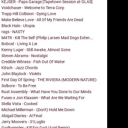
KEJSER - Paps Garage [Tapetown Session at GLAS]
Voidchaser - Welcome to Terra Corp
Trapp Hill Collision - Dying Love
Make Believe Love - All Of My Friends Are Dead
Black Halo - Utopia
rags - NASTY
M4TR - Kill The Self (Philip Larsen Mad Dogs Exten...
Bobcat - Living A Lie
Kenny Luger - Still Awake, Almost Gone
Steven Abrams - Nostalgic
Credible Witness - Fish Out Of Water
Kitsch - Jazz Chords
John Blaylock - Violets
First Day Of Spring - THE RIVIERA (MODERN NATURE)
Solbore - To Be Free
Rust Assembly - What Have You Done to Our Minds
Fuseo x Jon Klaasen - What Are We Waiting For
Stella Vista - Cooked
Michael Millerman - (Don't) Hold Me Down
Abigail Diaries - Al Final
Jerry Moovers - 31Luglio
Godkomplex - Kill For God (Acid Remix)