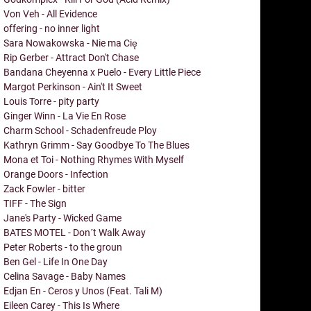
Von Veh - All Evidence
offering - no inner light
Sara Nowakowska - Nie ma Cię
Rip Gerber - Attract Don't Chase
Bandana Cheyenna x Puelo - Every Little Piece
Margot Perkinson - Ain't It Sweet
Louis Torre - pity party
Ginger Winn - La Vie En Rose
Charm School - Schadenfreude Ploy
Kathryn Grimm - Say Goodbye To The Blues
Mona et Toi - Nothing Rhymes With Myself
Orange Doors - Infection
Zack Fowler - bitter
TIFF - The Sign
Jane's Party - Wicked Game
BATES MOTEL - Don´t Walk Away
Peter Roberts - to the groun
Ben Gel - Life In One Day
Celina Savage - Baby Names
Edjan En - Ceros y Unos (Feat. Tali M)
Eileen Carey - This Is Where