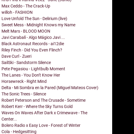
Max Ceddo - The Crack-Up
willoh - FASHION
Love Unfold The Sun - Delirium (live)
Sweet Mess - Midnight Knows my Name
Melt Mars - BLOOD MOON
Javi Carabalí - Algo Mágico Javi ...
Black Astronaut Records - ai12die
Riley Finch - Did You Even Flinch?
Dave Curl - Zueri
SailSki - Sandstorm Silence
Pete Pegasiou - Lightbulb Moment
The Lanes - You Don't Know Her
Horsewreck - Right Mind
Delta - Mi Sombra en la Pared (Miguel Mateos Cover)
The Sonic Trees - Silence
Robert Peterson and The Crusade - Sometime
Robert Kerr - Where the Sky Turns Gold
Waves On Waves After Dark x Crimewave - The
Center...
Bolero Radio x Easy Love - Forest of Winter
Cola - Hedgesitting