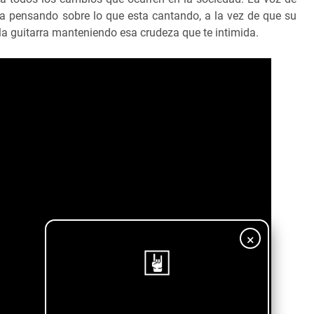
ja pensando sobre lo que esta cantando, a la vez de que su
la guitarra manteniendo esa crudeza que te intimida.
×
¡Sigue nuestro blog!