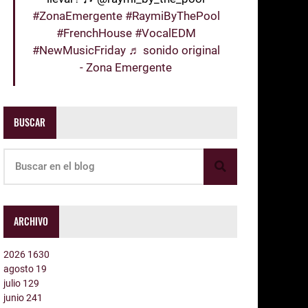
#ZonaEmergente
#RaymiByThePool
#FrenchHouse
#VocalEDM
#NewMusicFriday
♬ sonido original
- Zona Emergente
BUSCAR
ARCHIVO
2026
1630
agosto
19
julio
129
junio
241