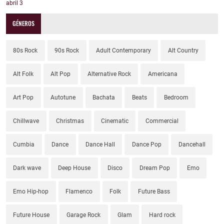
abril
3
GÉNEROS
80s Rock
90s Rock
Adult Contemporary
Alt Country
Alt Folk
Alt Pop
Alternative Rock
Americana
Art Pop
Autotune
Bachata
Beats
Bedroom
Chillwave
Christmas
Cinematic
Commercial
Cumbia
Dance
Dance Hall
Dance Pop
Dancehall
Dark wave
Deep House
Disco
Dream Pop
Emo
Emo Hip-hop
Flamenco
Folk
Future Bass
Future House
Garage Rock
Glam
Hard rock