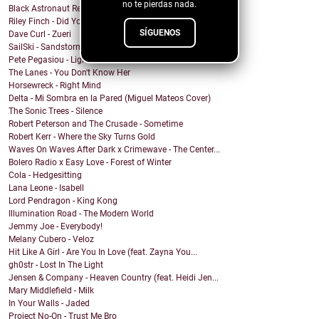
no te pierdas nada.
Black Astronaut Records - ai12die
Riley Finch - Did You Even Flinch?
SÍGUENOS
Dave Curl - Zueri
SailSki - Sandstorm Silence
Pete Pegasiou - Lightbulb Moment
The Lanes - You Don't Know Her
Horsewreck - Right Mind
Delta - Mi Sombra en la Pared (Miguel Mateos Cover)
The Sonic Trees - Silence
Robert Peterson and The Crusade - Sometime
Robert Kerr - Where the Sky Turns Gold
Waves On Waves After Dark x Crimewave - The Center...
Bolero Radio x Easy Love - Forest of Winter
Cola - Hedgesitting
Lana Leone - Isabell
Lord Pendragon - King Kong
Illumination Road - The Modern World
Jemmy Joe - Everybody!
Melany Cubero - Veloz
Hit Like A Girl - Are You In Love (feat. Zayna You...
gh0str - Lost In The Light
Jensen & Company - Heaven Country (feat. Heidi Jen...
Mary Middlefield - Milk
In Your Walls - Jaded
Project No-On - Trust Me Bro