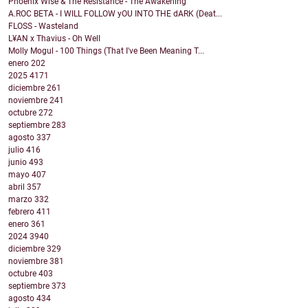
Phoenix Wise & The Resistance - The Awakening
A.ROC BETA - I WILL FOLLOW yOU INTO THE dARK (Deat...
FLOSS - Wasteland
L¥AN x Thavius - Oh Well
Molly Mogul - 100 Things (That I've Been Meaning T...
enero
202
2025
4171
diciembre
261
noviembre
241
octubre
272
septiembre
283
agosto
337
julio
416
junio
493
mayo
407
abril
357
marzo
332
febrero
411
enero
361
2024
3940
diciembre
329
noviembre
381
octubre
403
septiembre
373
agosto
434