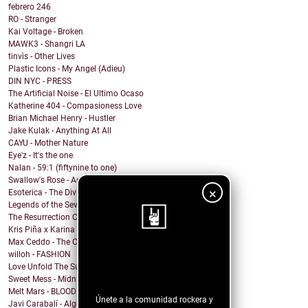
febrero
246
RO - Stranger
Kai Voltage - Broken
MAWK3 - Shangri LA
tinvìs - Other Lives
Plastic Icons - My Angel (Adieu)
DIN NYC - PRESS
The Artificial Noise - El Ultimo Ocaso
Katherine 404 - Compasioness Love
Brian Michael Henry - Hustler
Jake Kulak - Anything At All
CAYU - Mother Nature
Eye'z - It's the one
Nalan - 59:1 (fiftynine to one)
Swallow's Rose - Accept Myself (feat. Catapults)
×
Esoterica - The Divide Acoustic (Live)
Legends of the Seven Golden Vampires - Come Home
The Resurrection Club - Survival
Kris Piña x Karina Vélez - June (Junio)
Max Ceddo - The Crack-Up
willoh - FASHION
¡Sigue nuestro
Love Unfold The Sun - Delirium (live)
blog!
Sweet Mess - Midnight Knows my Name
Melt Mars - BLOOD MOON
Únete a la comunidad rockera y
Javi Carabalí - Algo Mágico Javi ...