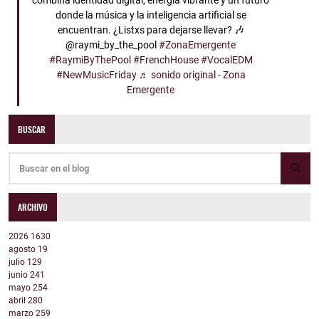
combina identidad digital, energía vibrante y un futuro
donde la música y la inteligencia artificial se
encuentran. ¿Listxs para dejarse llevar? 🎶
@raymi_by_the_pool
#ZonaEmergente
#RaymiByThePool
#FrenchHouse
#VocalEDM
#NewMusicFriday
♬ sonido original - Zona
Emergente
BUSCAR
ARCHIVO
2026
1630
agosto
19
julio
129
junio
241
mayo
254
abril
280
marzo
259