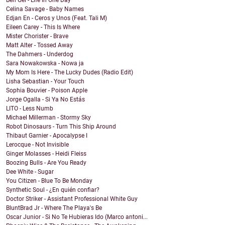
Ben Gel - Life In One Day
Celina Savage - Baby Names
Edjan En - Ceros y Unos (Feat. Tali M)
Eileen Carey - This Is Where
Mister Chorister - Brave
Matt Alter - Tossed Away
The Dahmers - Underdog
Sara Nowakowska - Nowa ja
My Mom Is Here - The Lucky Dudes (Radio Edit)
Lisha Sebastian - Your Touch
Sophia Bouvier - Poison Apple
Jorge Ogalla - Si Ya No Estás
LITO - Less Numb
Michael Millerman - Stormy Sky
Robot Dinosaurs - Turn This Ship Around
Thibaut Garnier - Apocalypse I
Lerocque - Not Invisible
Ginger Molasses - Heidi Fleiss
Boozing Bulls - Are You Ready
Dee White - Sugar
You Citizen - Blue To Be Monday
Synthetic Soul - ¿En quién confiar?
Doctor Striker - Assistant Professional White Guy
BluntBrad Jr - Where The Playa's Be
Oscar Junior - Si No Te Hubieras Ido (Marco antoni...