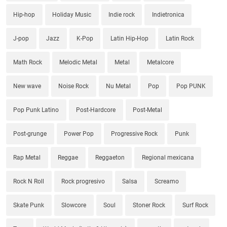
Hip-hop
Holiday Music
Indie rock
Indietronica
J-pop
Jazz
K-Pop
Latin Hip-Hop
Latin Rock
Math Rock
Melodic Metal
Metal
Metalcore
New wave
Noise Rock
Nu Metal
Pop
Pop PUNK
Pop Punk Latino
Post-Hardcore
Post-Metal
Post-grunge
Power Pop
Progressive Rock
Punk
Rap Metal
Reggae
Reggaeton
Regional mexicana
Rock N Roll
Rock progresivo
Salsa
Screamo
Skate Punk
Slowcore
Soul
Stoner Rock
Surf Rock