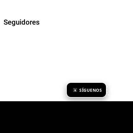
Seguidores
×
SÍGUENOS
Ya te sigo