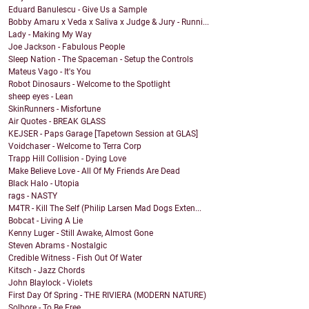
Eduard Banulescu - Give Us a Sample
Bobby Amaru x Veda x Saliva x Judge & Jury - Runni...
Lady - Making My Way
Joe Jackson - Fabulous People
Sleep Nation - The Spaceman - Setup the Controls
Mateus Vago - It's You
Robot Dinosaurs - Welcome to the Spotlight
sheep eyes - Lean
SkinRunners - Misfortune
Air Quotes - BREAK GLASS
KEJSER - Paps Garage [Tapetown Session at GLAS]
Voidchaser - Welcome to Terra Corp
Trapp Hill Collision - Dying Love
Make Believe Love - All Of My Friends Are Dead
Black Halo - Utopia
rags - NASTY
M4TR - Kill The Self (Philip Larsen Mad Dogs Exten...
Bobcat - Living A Lie
Kenny Luger - Still Awake, Almost Gone
Steven Abrams - Nostalgic
Credible Witness - Fish Out Of Water
Kitsch - Jazz Chords
John Blaylock - Violets
First Day Of Spring - THE RIVIERA (MODERN NATURE)
Solbore - To Be Free