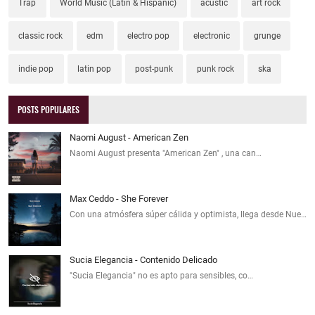
Trap
World Music (Latin & Hispanic)
acustic
art rock
classic rock
edm
electro pop
electronic
grunge
indie pop
latin pop
post-punk
punk rock
ska
POSTS POPULARES
Naomi August - American Zen
Naomi August presenta "American Zen" , una can…
Max Ceddo - She Forever
Con una atmósfera súper cálida y optimista, llega desde Nue…
Sucia Elegancia - Contenido Delicado
"Sucia Elegancia" no es apto para sensibles, co…