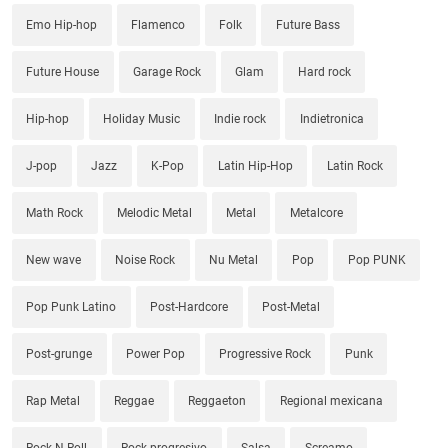
Emo Hip-hop
Flamenco
Folk
Future Bass
Future House
Garage Rock
Glam
Hard rock
Hip-hop
Holiday Music
Indie rock
Indietronica
J-pop
Jazz
K-Pop
Latin Hip-Hop
Latin Rock
Math Rock
Melodic Metal
Metal
Metalcore
New wave
Noise Rock
Nu Metal
Pop
Pop PUNK
Pop Punk Latino
Post-Hardcore
Post-Metal
Post-grunge
Power Pop
Progressive Rock
Punk
Rap Metal
Reggae
Reggaeton
Regional mexicana
Rock N Roll
Rock progresivo
Salsa
Screamo