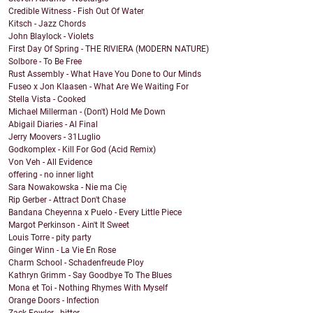
Credible Witness - Fish Out Of Water
Kitsch - Jazz Chords
John Blaylock - Violets
First Day Of Spring - THE RIVIERA (MODERN NATURE)
Solbore - To Be Free
Rust Assembly - What Have You Done to Our Minds
Fuseo x Jon Klaasen - What Are We Waiting For
Stella Vista - Cooked
Michael Millerman - (Don't) Hold Me Down
Abigail Diaries - Al Final
Jerry Moovers - 31Luglio
Godkomplex - Kill For God (Acid Remix)
Von Veh - All Evidence
offering - no inner light
Sara Nowakowska - Nie ma Cię
Rip Gerber - Attract Don't Chase
Bandana Cheyenna x Puelo - Every Little Piece
Margot Perkinson - Ain't It Sweet
Louis Torre - pity party
Ginger Winn - La Vie En Rose
Charm School - Schadenfreude Ploy
Kathryn Grimm - Say Goodbye To The Blues
Mona et Toi - Nothing Rhymes With Myself
Orange Doors - Infection