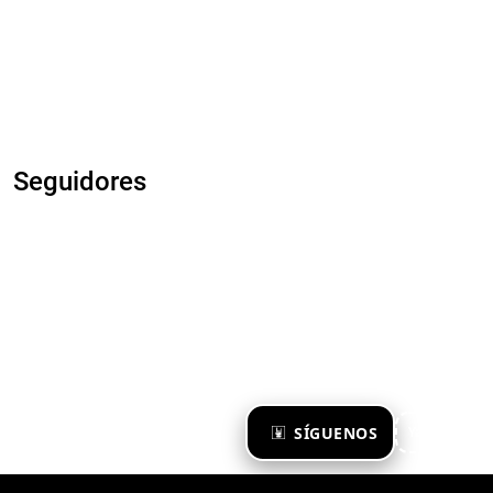
Seguidores
×
SÍGUENOS
Ya te sigo