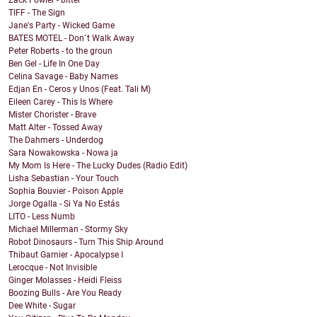
Zack Fowler - bitter
TIFF - The Sign
Jane's Party - Wicked Game
BATES MOTEL - Don´t Walk Away
Peter Roberts - to the groun
Ben Gel - Life In One Day
Celina Savage - Baby Names
Edjan En - Ceros y Unos (Feat. Tali M)
Eileen Carey - This Is Where
Mister Chorister - Brave
Matt Alter - Tossed Away
The Dahmers - Underdog
Sara Nowakowska - Nowa ja
My Mom Is Here - The Lucky Dudes (Radio Edit)
Lisha Sebastian - Your Touch
Sophia Bouvier - Poison Apple
Jorge Ogalla - Si Ya No Estás
LITO - Less Numb
Michael Millerman - Stormy Sky
Robot Dinosaurs - Turn This Ship Around
Thibaut Garnier - Apocalypse I
Lerocque - Not Invisible
Ginger Molasses - Heidi Fleiss
Boozing Bulls - Are You Ready
Dee White - Sugar