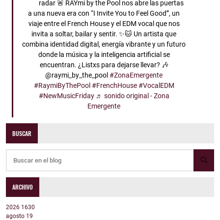
radar 🚨 RAYmi by the Pool nos abre las puertas
a una nueva era con “I Invite You to Feel Good”, un
viaje entre el French House y el EDM vocal que nos
invita a soltar, bailar y sentir. ✨🐱 Un artista que
combina identidad digital, energía vibrante y un futuro
donde la música y la inteligencia artificial se
encuentran. ¿Listxs para dejarse llevar? 🎶
@raymi_by_the_pool
#ZonaEmergente
#RaymiByThePool
#FrenchHouse
#VocalEDM
#NewMusicFriday
♬ sonido original - Zona
Emergente
BUSCAR
ARCHIVO
2026
1630
agosto
19