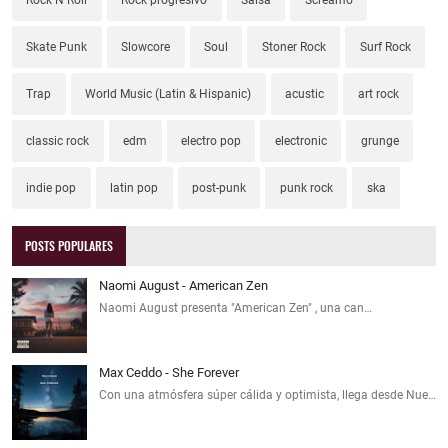
Skate Punk
Slowcore
Soul
Stoner Rock
Surf Rock
Trap
World Music (Latin & Hispanic)
acustic
art rock
classic rock
edm
electro pop
electronic
grunge
indie pop
latin pop
post-punk
punk rock
ska
POSTS POPULARES
Naomi August - American Zen
Naomi August presenta "American Zen" , una can…
Max Ceddo - She Forever
Con una atmósfera súper cálida y optimista, llega desde Nue…