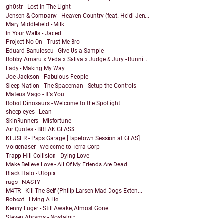
gh0str - Lost In The Light
Jensen & Company - Heaven Country (feat. Heidi Jen...
Mary Middlefield - Milk
In Your Walls - Jaded
Project No-On - Trust Me Bro
Eduard Banulescu - Give Us a Sample
Bobby Amaru x Veda x Saliva x Judge & Jury - Runni...
Lady - Making My Way
Joe Jackson - Fabulous People
Sleep Nation - The Spaceman - Setup the Controls
Mateus Vago - It's You
Robot Dinosaurs - Welcome to the Spotlight
sheep eyes - Lean
SkinRunners - Misfortune
Air Quotes - BREAK GLASS
KEJSER - Paps Garage [Tapetown Session at GLAS]
Voidchaser - Welcome to Terra Corp
Trapp Hill Collision - Dying Love
Make Believe Love - All Of My Friends Are Dead
Black Halo - Utopia
rags - NASTY
M4TR - Kill The Self (Philip Larsen Mad Dogs Exten...
Bobcat - Living A Lie
Kenny Luger - Still Awake, Almost Gone
Steven Abrams - Nostalgic