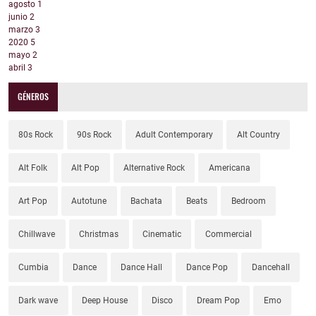
agosto
1
junio
2
marzo
3
2020
5
mayo
2
abril
3
GÉNEROS
80s Rock
90s Rock
Adult Contemporary
Alt Country
Alt Folk
Alt Pop
Alternative Rock
Americana
Art Pop
Autotune
Bachata
Beats
Bedroom
Chillwave
Christmas
Cinematic
Commercial
Cumbia
Dance
Dance Hall
Dance Pop
Dancehall
Dark wave
Deep House
Disco
Dream Pop
Emo