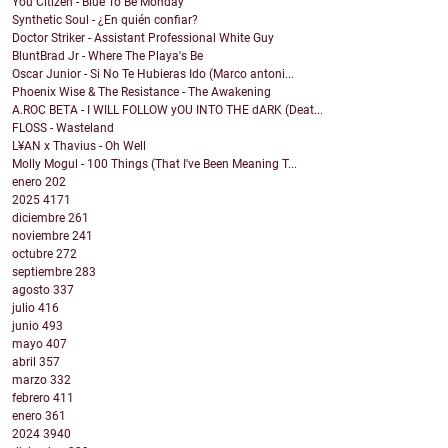
You Citizen - Blue To Be Monday
Synthetic Soul - ¿En quién confiar?
Doctor Striker - Assistant Professional White Guy
BluntBrad Jr - Where The Playa's Be
Oscar Junior - Si No Te Hubieras Ido (Marco antoni...
Phoenix Wise & The Resistance - The Awakening
A.ROC BETA - I WILL FOLLOW yOU INTO THE dARK (Deat...
FLOSS - Wasteland
L¥AN x Thavius - Oh Well
Molly Mogul - 100 Things (That I've Been Meaning T...
enero
202
2025
4171
diciembre
261
noviembre
241
octubre
272
septiembre
283
agosto
337
julio
416
junio
493
mayo
407
abril
357
marzo
332
febrero
411
enero
361
2024
3940