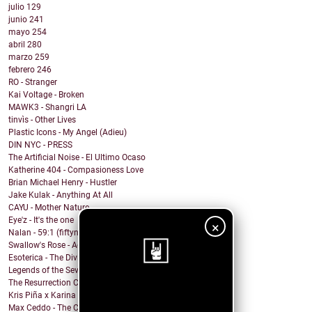
julio
129
junio
241
mayo
254
abril
280
marzo
259
febrero
246
RO - Stranger
Kai Voltage - Broken
MAWK3 - Shangri LA
tinvìs - Other Lives
Plastic Icons - My Angel (Adieu)
DIN NYC - PRESS
The Artificial Noise - El Ultimo Ocaso
Katherine 404 - Compasioness Love
Brian Michael Henry - Hustler
Jake Kulak - Anything At All
CAYU - Mother Nature
Eye'z - It's the one
×
Nalan - 59:1 (fiftynine to one)
Swallow's Rose - Accept Myself (feat. Catapults)
Esoterica - The Divide Acoustic (Live)
Legends of the Seven Golden Vampires - Come Home
The Resurrection Club - Survival
¡Sigue nuestro
Kris Piña x Karina Vélez - June (Junio)
Max Ceddo - The Crack-Up