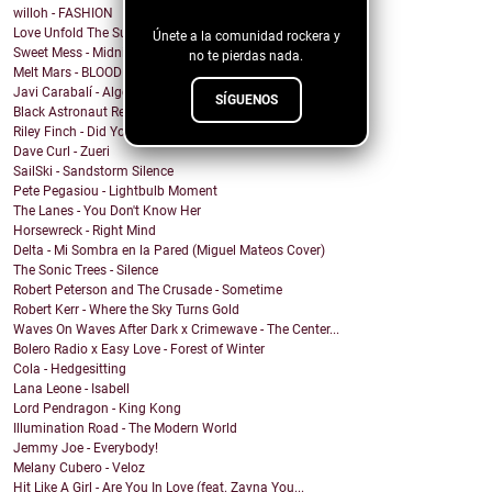
blog!
willoh - FASHION
Love Unfold The Sun - Delirium (live)
Únete a la comunidad rockera y
Sweet Mess - Midnight Knows my Name
no te pierdas nada.
Melt Mars - BLOOD MOON
Javi Carabalí - Algo Mágico Javi ...
SÍGUENOS
Black Astronaut Records - ai12die
Riley Finch - Did You Even Flinch?
Dave Curl - Zueri
SailSki - Sandstorm Silence
Pete Pegasiou - Lightbulb Moment
The Lanes - You Don't Know Her
Horsewreck - Right Mind
Delta - Mi Sombra en la Pared (Miguel Mateos Cover)
The Sonic Trees - Silence
Robert Peterson and The Crusade - Sometime
Robert Kerr - Where the Sky Turns Gold
Waves On Waves After Dark x Crimewave - The Center...
Bolero Radio x Easy Love - Forest of Winter
Cola - Hedgesitting
Lana Leone - Isabell
Lord Pendragon - King Kong
Illumination Road - The Modern World
Jemmy Joe - Everybody!
Melany Cubero - Veloz
Hit Like A Girl - Are You In Love (feat. Zayna You...