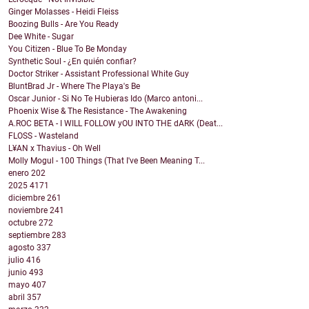
Ginger Molasses - Heidi Fleiss
Boozing Bulls - Are You Ready
Dee White - Sugar
You Citizen - Blue To Be Monday
Synthetic Soul - ¿En quién confiar?
Doctor Striker - Assistant Professional White Guy
BluntBrad Jr - Where The Playa's Be
Oscar Junior - Si No Te Hubieras Ido (Marco antoni...
Phoenix Wise & The Resistance - The Awakening
A.ROC BETA - I WILL FOLLOW yOU INTO THE dARK (Deat...
FLOSS - Wasteland
L¥AN x Thavius - Oh Well
Molly Mogul - 100 Things (That I've Been Meaning T...
enero
202
2025
4171
diciembre
261
noviembre
241
octubre
272
septiembre
283
agosto
337
julio
416
junio
493
mayo
407
abril
357