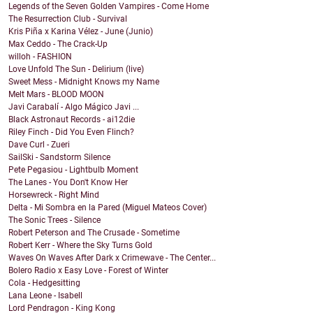
Legends of the Seven Golden Vampires - Come Home
The Resurrection Club - Survival
Kris Piña x Karina Vélez - June (Junio)
Max Ceddo - The Crack-Up
willoh - FASHION
Love Unfold The Sun - Delirium (live)
Sweet Mess - Midnight Knows my Name
Melt Mars - BLOOD MOON
Javi Carabalí - Algo Mágico Javi ...
Black Astronaut Records - ai12die
Riley Finch - Did You Even Flinch?
Dave Curl - Zueri
SailSki - Sandstorm Silence
Pete Pegasiou - Lightbulb Moment
The Lanes - You Don't Know Her
Horsewreck - Right Mind
Delta - Mi Sombra en la Pared (Miguel Mateos Cover)
The Sonic Trees - Silence
Robert Peterson and The Crusade - Sometime
Robert Kerr - Where the Sky Turns Gold
Waves On Waves After Dark x Crimewave - The Center...
Bolero Radio x Easy Love - Forest of Winter
Cola - Hedgesitting
Lana Leone - Isabell
Lord Pendragon - King Kong