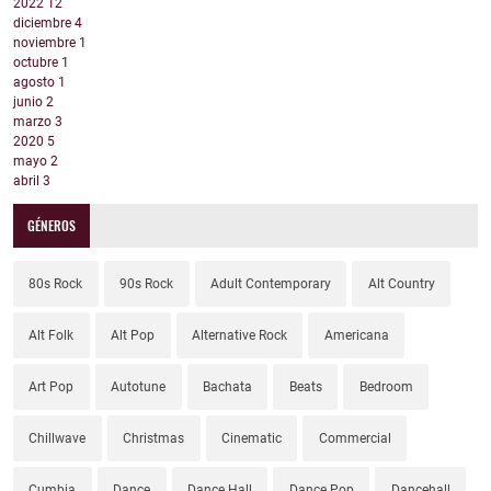
2022
12
diciembre
4
noviembre
1
octubre
1
agosto
1
junio
2
marzo
3
2020
5
mayo
2
abril
3
GÉNEROS
80s Rock
90s Rock
Adult Contemporary
Alt Country
Alt Folk
Alt Pop
Alternative Rock
Americana
Art Pop
Autotune
Bachata
Beats
Bedroom
Chillwave
Christmas
Cinematic
Commercial
Cumbia
Dance
Dance Hall
Dance Pop
Dancehall