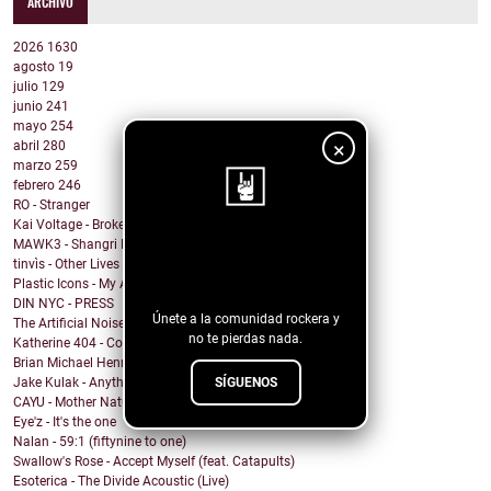
ARCHIVO
2026
1630
agosto
19
julio
129
junio
241
mayo
254
×
abril
280
marzo
259
febrero
246
RO - Stranger
Kai Voltage - Broken
MAWK3 - Shangri LA
¡Sigue nuestro
tinvìs - Other Lives
blog!
Plastic Icons - My Angel (Adieu)
DIN NYC - PRESS
Únete a la comunidad rockera y
The Artificial Noise - El Ultimo Ocaso
no te pierdas nada.
Katherine 404 - Compasioness Love
Brian Michael Henry - Hustler
SÍGUENOS
Jake Kulak - Anything At All
CAYU - Mother Nature
Eye'z - It's the one
Nalan - 59:1 (fiftynine to one)
Swallow's Rose - Accept Myself (feat. Catapults)
Esoterica - The Divide Acoustic (Live)