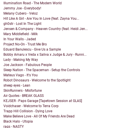
Illumination Road - The Modern World
Jemmy Joe - Everybody!
Melany Cubero - Veloz
Hit Like A Girl - Are You In Love (feat. Zayna You...
gh0str - Lost In The Light
Jensen & Company - Heaven Country (feat. Heidi Jen...
Mary Middlefield - Milk
In Your Walls - Jaded
Project No-On - Trust Me Bro
Eduard Banulescu - Give Us a Sample
Bobby Amaru x Veda x Saliva x Judge & Jury - Runni...
Lady - Making My Way
Joe Jackson - Fabulous People
Sleep Nation - The Spaceman - Setup the Controls
Mateus Vago - It's You
Robot Dinosaurs - Welcome to the Spotlight
sheep eyes - Lean
SkinRunners - Misfortune
Air Quotes - BREAK GLASS
KEJSER - Paps Garage [Tapetown Session at GLAS]
Voidchaser - Welcome to Terra Corp
Trapp Hill Collision - Dying Love
Make Believe Love - All Of My Friends Are Dead
Black Halo - Utopia
rags - NASTY