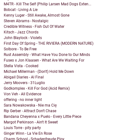
M4TR - Kill The Self (Philip Larsen Mad Dogs Exten...
Bobcat - Living A Lie
Kenny Luger - Still Awake, Almost Gone
Steven Abrams - Nostalgic
Credible Witness - Fish Out Of Water
Kitsch - Jazz Chords
John Blaylock - Violets
First Day Of Spring - THE RIVIERA (MODERN NATURE)
Solbore - To Be Free
Rust Assembly - What Have You Done to Our Minds
Fuseo x Jon Klaasen - What Are We Waiting For
Stella Vista - Cooked
Michael Millerman - (Don't) Hold Me Down
Abigail Diaries - Al Final
Jerry Moovers - 31Luglio
Godkomplex - Kill For God (Acid Remix)
Von Veh - All Evidence
offering - no inner light
Sara Nowakowska - Nie ma Cię
Rip Gerber - Attract Don't Chase
Bandana Cheyenna x Puelo - Every Little Piece
Margot Perkinson - Ain't It Sweet
Louis Torre - pity party
Ginger Winn - La Vie En Rose
Charm School - Schadenfreude Ploy