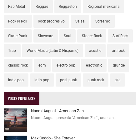
Rap Metal
Reggae
Reggaeton
Regional mexicana
Rock N Roll
Rock progresivo
Salsa
Screamo
Skate Punk
Slowcore
Soul
Stoner Rock
Surf Rock
Trap
World Music (Latin & Hispanic)
acustic
art rock
classic rock
edm
electro pop
electronic
grunge
indie pop
latin pop
post-punk
punk rock
ska
POSTS POPULARES
Naomi August - American Zen
Naomi August presenta "American Zen" , una can…
Max Ceddo - She Forever