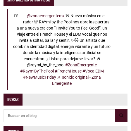
@zonaemergentemx
🚨 Nueva música en el
radar 🚨 RAYmi by the Pool nos abre las puertas
a una nueva era con “I Invite You to Feel Good”, un
viaje entre el French House y el EDM vocal que nos
invita a soltar, bailar y sentir. ✨🐱 Un artista que
combina identidad digital, energía vibrante y un futuro
donde la música y la inteligencia artificial se
encuentran. ¿Listxs para dejarse llevar? 🎶
@raymi_by_the_pool
#ZonaEmergente
#RaymiByThePool
#FrenchHouse
#VocalEDM
#NewMusicFriday
♬ sonido original - Zona
Emergente
BUSCAR