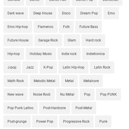
Dark wave
Deep House
Disco
Dream Pop
Emo
Emo Hip-hop
Flamenco
Folk
Future Bass
Future House
Garage Rock
Glam
Hard rock
Hip-hop
Holiday Music
Indie rock
Indietronica
J-pop
Jazz
K-Pop
Latin Hip-Hop
Latin Rock
Math Rock
Melodic Metal
Metal
Metalcore
New wave
Noise Rock
Nu Metal
Pop
Pop PUNK
Pop Punk Latino
Post-Hardcore
Post-Metal
Post-grunge
Power Pop
Progressive Rock
Punk