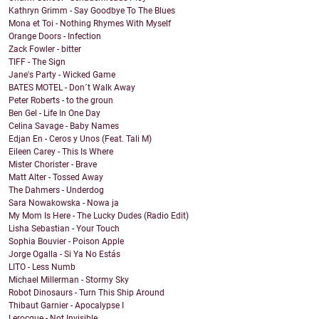
Kathryn Grimm - Say Goodbye To The Blues
Mona et Toi - Nothing Rhymes With Myself
Orange Doors - Infection
Zack Fowler - bitter
TIFF - The Sign
Jane's Party - Wicked Game
BATES MOTEL - Don´t Walk Away
Peter Roberts - to the groun
Ben Gel - Life In One Day
Celina Savage - Baby Names
Edjan En - Ceros y Unos (Feat. Tali M)
Eileen Carey - This Is Where
Mister Chorister - Brave
Matt Alter - Tossed Away
The Dahmers - Underdog
Sara Nowakowska - Nowa ja
My Mom Is Here - The Lucky Dudes (Radio Edit)
Lisha Sebastian - Your Touch
Sophia Bouvier - Poison Apple
Jorge Ogalla - Si Ya No Estás
LITO - Less Numb
Michael Millerman - Stormy Sky
Robot Dinosaurs - Turn This Ship Around
Thibaut Garnier - Apocalypse I
Lerocque - Not Invisible