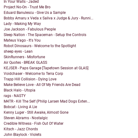
In Your Walls - Jaded
Project No-On - Trust Me Bro
Eduard Banulescu - Give Us a Sample
Bobby Amaru x Veda x Saliva x Judge & Jury - Runni...
Lady - Making My Way
Joe Jackson - Fabulous People
Sleep Nation - The Spaceman - Setup the Controls
Mateus Vago - It's You
Robot Dinosaurs - Welcome to the Spotlight
sheep eyes - Lean
SkinRunners - Misfortune
Air Quotes - BREAK GLASS
KEJSER - Paps Garage [Tapetown Session at GLAS]
Voidchaser - Welcome to Terra Corp
Trapp Hill Collision - Dying Love
Make Believe Love - All Of My Friends Are Dead
Black Halo - Utopia
rags - NASTY
M4TR - Kill The Self (Philip Larsen Mad Dogs Exten...
Bobcat - Living A Lie
Kenny Luger - Still Awake, Almost Gone
Steven Abrams - Nostalgic
Credible Witness - Fish Out Of Water
Kitsch - Jazz Chords
John Blaylock - Violets