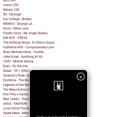
abril
280
marzo
259
febrero
246
RO - Stranger
Kai Voltage - Broken
MAWK3 - Shangri LA
tinvìs - Other Lives
Plastic Icons - My Angel (Adieu)
DIN NYC - PRESS
The Artificial Noise - El Ultimo Ocaso
Katherine 404 - Compasioness Love
Brian Michael Henry - Hustler
Jake Kulak - Anything At All
CAYU - Mother Nature
Eye'z - It's the one
Nalan - 59:1 (fiftynine to one)
Swallow's Rose - Accept Myself (feat. Catapults)
×
Esoterica - The Divide Acoustic (Live)
Legends of the Seven Golden Vampires - Come Home
The Resurrection Club - Survival
Kris Piña x Karina Vélez - June (Junio)
Max Ceddo - The Crack-Up
¡Sigue nuestro
willoh - FASHION
blog!
Love Unfold The Sun - Delirium (live)
Sweet Mess - Midnight Knows my Name