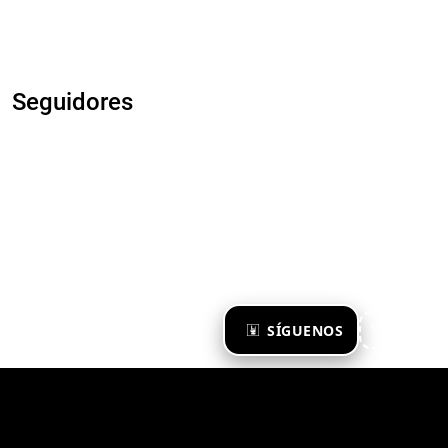
Seguidores
×
SÍGUENOS
Ya te sigo