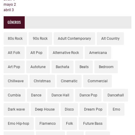
mayo
2
abril
3
GÉNEROS
80s Rock
90s Rock
Adult Contemporary
Alt Country
Alt Folk
Alt Pop
Alternative Rock
Americana
Art Pop
Autotune
Bachata
Beats
Bedroom
Chillwave
Christmas
Cinematic
Commercial
Cumbia
Dance
Dance Hall
Dance Pop
Dancehall
Dark wave
Deep House
Disco
Dream Pop
Emo
Emo Hip-hop
Flamenco
Folk
Future Bass