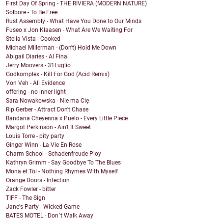
First Day Of Spring - THE RIVIERA (MODERN NATURE)
Solbore - To Be Free
Rust Assembly - What Have You Done to Our Minds
Fuseo x Jon Klaasen - What Are We Waiting For
Stella Vista - Cooked
Michael Millerman - (Don't) Hold Me Down
Abigail Diaries - Al Final
Jerry Moovers - 31Luglio
Godkomplex - Kill For God (Acid Remix)
Von Veh - All Evidence
offering - no inner light
Sara Nowakowska - Nie ma Cię
Rip Gerber - Attract Don't Chase
Bandana Cheyenna x Puelo - Every Little Piece
Margot Perkinson - Ain't It Sweet
Louis Torre - pity party
Ginger Winn - La Vie En Rose
Charm School - Schadenfreude Ploy
Kathryn Grimm - Say Goodbye To The Blues
Mona et Toi - Nothing Rhymes With Myself
Orange Doors - Infection
Zack Fowler - bitter
TIFF - The Sign
Jane's Party - Wicked Game
BATES MOTEL - Don´t Walk Away