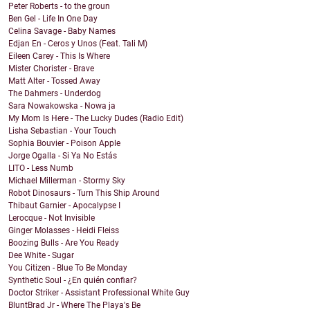
Peter Roberts - to the groun
Ben Gel - Life In One Day
Celina Savage - Baby Names
Edjan En - Ceros y Unos (Feat. Tali M)
Eileen Carey - This Is Where
Mister Chorister - Brave
Matt Alter - Tossed Away
The Dahmers - Underdog
Sara Nowakowska - Nowa ja
My Mom Is Here - The Lucky Dudes (Radio Edit)
Lisha Sebastian - Your Touch
Sophia Bouvier - Poison Apple
Jorge Ogalla - Si Ya No Estás
LITO - Less Numb
Michael Millerman - Stormy Sky
Robot Dinosaurs - Turn This Ship Around
Thibaut Garnier - Apocalypse I
Lerocque - Not Invisible
Ginger Molasses - Heidi Fleiss
Boozing Bulls - Are You Ready
Dee White - Sugar
You Citizen - Blue To Be Monday
Synthetic Soul - ¿En quién confiar?
Doctor Striker - Assistant Professional White Guy
BluntBrad Jr - Where The Playa's Be