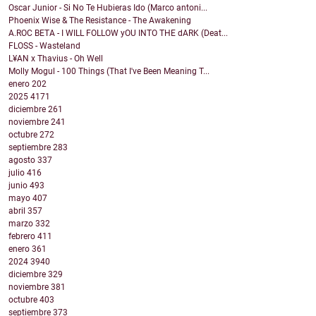
Oscar Junior - Si No Te Hubieras Ido (Marco antoni...
Phoenix Wise & The Resistance - The Awakening
A.ROC BETA - I WILL FOLLOW yOU INTO THE dARK (Deat...
FLOSS - Wasteland
L¥AN x Thavius - Oh Well
Molly Mogul - 100 Things (That I've Been Meaning T...
enero
202
2025
4171
diciembre
261
noviembre
241
octubre
272
septiembre
283
agosto
337
julio
416
junio
493
mayo
407
abril
357
marzo
332
febrero
411
enero
361
2024
3940
diciembre
329
noviembre
381
octubre
403
septiembre
373