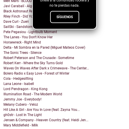
Únete a la comunidad rockera y
Melt Mars - BLOOD MOON
no te pierdas nada.
Javi Carabalí - Algo Mágico Javi ...
Black Astronaut Records - ai12die
Riley Finch - Did You Even Flinch?
SÍGUENOS
Dave Curl - Zueri
SailSki - Sandstorm Silence
Pete Pegasiou - Lightbulb Moment
The Lanes - You Don't Know Her
Horsewreck - Right Mind
Delta - Mi Sombra en la Pared (Miguel Mateos Cover)
The Sonic Trees - Silence
Robert Peterson and The Crusade - Sometime
Robert Kerr - Where the Sky Turns Gold
Waves On Waves After Dark x Crimewave - The Center...
Bolero Radio x Easy Love - Forest of Winter
Cola - Hedgesitting
Lana Leone - Isabell
Lord Pendragon - King Kong
Illumination Road - The Modern World
Jemmy Joe - Everybody!
Melany Cubero - Veloz
Hit Like A Girl - Are You In Love (feat. Zayna You...
gh0str - Lost In The Light
Jensen & Company - Heaven Country (feat. Heidi Jen...
Mary Middlefield - Milk