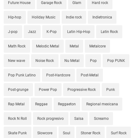
Future House
Garage Rock
Glam
Hard rock
Hip-hop
Holiday Music
Indie rock
Indietronica
J-pop
Jazz
K-Pop
Latin Hip-Hop
Latin Rock
Math Rock
Melodic Metal
Metal
Metalcore
New wave
Noise Rock
Nu Metal
Pop
Pop PUNK
Pop Punk Latino
Post-Hardcore
Post-Metal
Post-grunge
Power Pop
Progressive Rock
Punk
Rap Metal
Reggae
Reggaeton
Regional mexicana
Rock N Roll
Rock progresivo
Salsa
Screamo
Skate Punk
Slowcore
Soul
Stoner Rock
Surf Rock