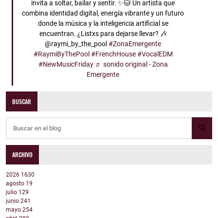
invita a soltar, bailar y sentir. ✨🐱 Un artista que
combina identidad digital, energía vibrante y un futuro
donde la música y la inteligencia artificial se
encuentran. ¿Listxs para dejarse llevar? 🎶
@raymi_by_the_pool
#ZonaEmergente
#RaymiByThePool
#FrenchHouse
#VocalEDM
#NewMusicFriday
♬ sonido original - Zona
Emergente
BUSCAR
ARCHIVO
2026
1630
agosto
19
julio
129
junio
241
mayo
254