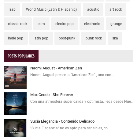
Trap
World Music (Latin & Hispanic)
acustic
art rock
classic rock
edm
electro pop
electronic
grunge
indie pop
latin pop
post-punk
punk rock
ska
POSTS POPULARES
Naomi August - American Zen
Naomi August presenta "American Zen" , una can…
Max Ceddo - She Forever
Con una atmósfera súper cálida y optimista, llega desde Nue…
Sucia Elegancia - Contenido Delicado
"Sucia Elegancia" no es apto para sensibles, co…