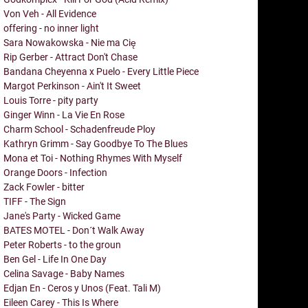
Von Veh - All Evidence
offering - no inner light
Sara Nowakowska - Nie ma Cię
Rip Gerber - Attract Don't Chase
Bandana Cheyenna x Puelo - Every Little Piece
Margot Perkinson - Ain't It Sweet
Louis Torre - pity party
Ginger Winn - La Vie En Rose
Charm School - Schadenfreude Ploy
Kathryn Grimm - Say Goodbye To The Blues
Mona et Toi - Nothing Rhymes With Myself
Orange Doors - Infection
Zack Fowler - bitter
TIFF - The Sign
Jane's Party - Wicked Game
BATES MOTEL - Don´t Walk Away
Peter Roberts - to the groun
Ben Gel - Life In One Day
Celina Savage - Baby Names
Edjan En - Ceros y Unos (Feat. Tali M)
Eileen Carey - This Is Where