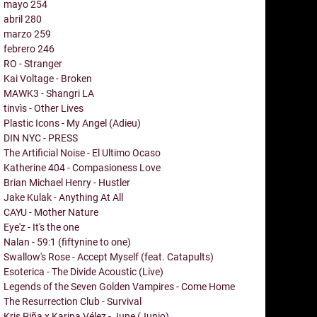
mayo
254
abril
280
marzo
259
febrero
246
RO - Stranger
Kai Voltage - Broken
MAWK3 - Shangri LA
tinvìs - Other Lives
Plastic Icons - My Angel (Adieu)
DIN NYC - PRESS
The Artificial Noise - El Ultimo Ocaso
Katherine 404 - Compasioness Love
Brian Michael Henry - Hustler
Jake Kulak - Anything At All
CAYU - Mother Nature
Eye'z - It's the one
Nalan - 59:1 (fiftynine to one)
Swallow's Rose - Accept Myself (feat. Catapults)
Esoterica - The Divide Acoustic (Live)
Legends of the Seven Golden Vampires - Come Home
The Resurrection Club - Survival
Kris Piña x Karina Vélez - June (Junio)