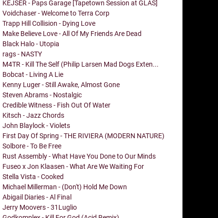
KEJSER - Paps Garage [Tapetown Session at GLAS]
Voidchaser - Welcome to Terra Corp
Trapp Hill Collision - Dying Love
Make Believe Love - All Of My Friends Are Dead
Black Halo - Utopia
rags - NASTY
M4TR - Kill The Self (Philip Larsen Mad Dogs Exten...
Bobcat - Living A Lie
Kenny Luger - Still Awake, Almost Gone
Steven Abrams - Nostalgic
Credible Witness - Fish Out Of Water
Kitsch - Jazz Chords
John Blaylock - Violets
First Day Of Spring - THE RIVIERA (MODERN NATURE)
Solbore - To Be Free
Rust Assembly - What Have You Done to Our Minds
Fuseo x Jon Klaasen - What Are We Waiting For
Stella Vista - Cooked
Michael Millerman - (Don't) Hold Me Down
Abigail Diaries - Al Final
Jerry Moovers - 31Luglio
Godkomplex - Kill For God (Acid Remix)