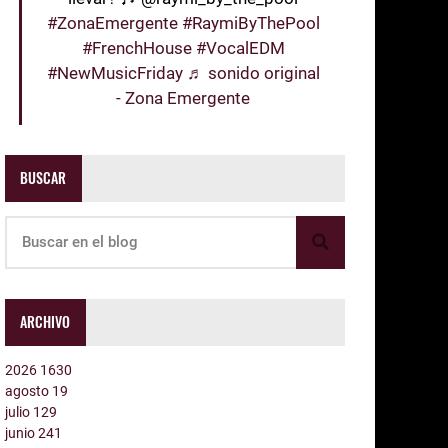
#ZonaEmergente
#RaymiByThePool
#FrenchHouse
#VocalEDM
#NewMusicFriday
♬ sonido original
- Zona Emergente
BUSCAR
ARCHIVO
2026
1630
agosto
19
julio
129
junio
241