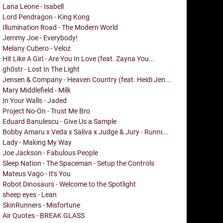
Lana Leone - Isabell
Lord Pendragon - King Kong
Illumination Road - The Modern World
Jemmy Joe - Everybody!
Melany Cubero - Veloz
Hit Like A Girl - Are You In Love (feat. Zayna You...
gh0str - Lost In The Light
Jensen & Company - Heaven Country (feat. Heidi Jen...
Mary Middlefield - Milk
In Your Walls - Jaded
Project No-On - Trust Me Bro
Eduard Banulescu - Give Us a Sample
Bobby Amaru x Veda x Saliva x Judge & Jury - Runni...
Lady - Making My Way
Joe Jackson - Fabulous People
Sleep Nation - The Spaceman - Setup the Controls
Mateus Vago - It's You
Robot Dinosaurs - Welcome to the Spotlight
sheep eyes - Lean
SkinRunners - Misfortune
Air Quotes - BREAK GLASS