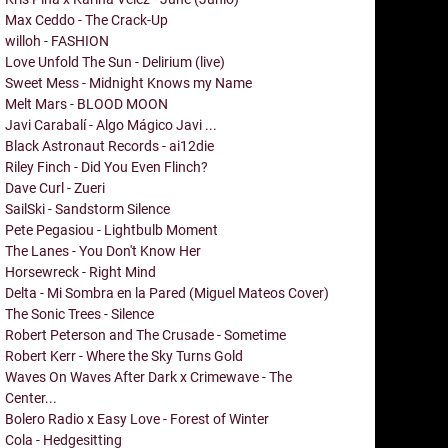
Max Ceddo - The Crack-Up
willoh - FASHION
Love Unfold The Sun - Delirium (live)
Sweet Mess - Midnight Knows my Name
Melt Mars - BLOOD MOON
Javi Carabalí - Algo Mágico Javi ...
Black Astronaut Records - ai12die
Riley Finch - Did You Even Flinch?
Dave Curl - Zueri
SailSki - Sandstorm Silence
Pete Pegasiou - Lightbulb Moment
The Lanes - You Don't Know Her
Horsewreck - Right Mind
Delta - Mi Sombra en la Pared (Miguel Mateos Cover)
The Sonic Trees - Silence
Robert Peterson and The Crusade - Sometime
Robert Kerr - Where the Sky Turns Gold
Waves On Waves After Dark x Crimewave - The
Center...
Bolero Radio x Easy Love - Forest of Winter
Cola - Hedgesitting