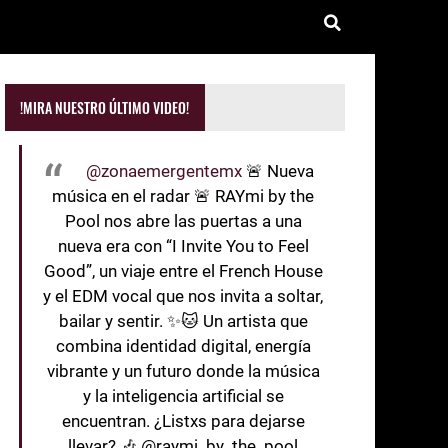
!MIRA NUESTRO ÚLTIMO VIDEO!
@zonaemergentemx
🚨 Nueva
música en el radar 🚨 RAYmi by the
Pool nos abre las puertas a una
nueva era con “I Invite You to Feel
Good”, un viaje entre el French House
y el EDM vocal que nos invita a soltar,
bailar y sentir. ✨🐱 Un artista que
combina identidad digital, energía
vibrante y un futuro donde la música
y la inteligencia artificial se
encuentran. ¿Listxs para dejarse
llevar? 🎶 @raymi_by_the_pool