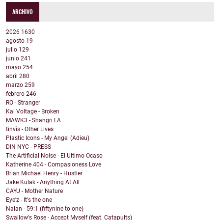
ARCHIVO
2026
1630
agosto
19
julio
129
junio
241
mayo
254
abril
280
marzo
259
febrero
246
RO - Stranger
Kai Voltage - Broken
MAWK3 - Shangri LA
tinvìs - Other Lives
Plastic Icons - My Angel (Adieu)
DIN NYC - PRESS
The Artificial Noise - El Ultimo Ocaso
Katherine 404 - Compasioness Love
Brian Michael Henry - Hustler
Jake Kulak - Anything At All
CAYU - Mother Nature
Eye'z - It's the one
Nalan - 59:1 (fiftynine to one)
Swallow's Rose - Accept Myself (feat. Catapults)