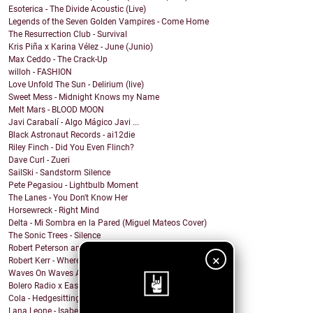
Esoterica - The Divide Acoustic (Live)
Legends of the Seven Golden Vampires - Come Home
The Resurrection Club - Survival
Kris Piña x Karina Vélez - June (Junio)
Max Ceddo - The Crack-Up
willoh - FASHION
Love Unfold The Sun - Delirium (live)
Sweet Mess - Midnight Knows my Name
Melt Mars - BLOOD MOON
Javi Carabalí - Algo Mágico Javi ...
Black Astronaut Records - ai12die
Riley Finch - Did You Even Flinch?
Dave Curl - Zueri
SailSki - Sandstorm Silence
Pete Pegasiou - Lightbulb Moment
The Lanes - You Don't Know Her
Horsewreck - Right Mind
Delta - Mi Sombra en la Pared (Miguel Mateos Cover)
The Sonic Trees - Silence
Robert Peterson and The Crusade - Sometime
×
Robert Kerr - Where the Sky Turns Gold
Waves On Waves After Dark x Crimewave - The Center...
Bolero Radio x Easy Love - Forest of Winter
Cola - Hedgesitting
Lana Leone - Isabell