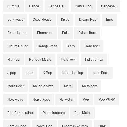
Cumbia
Dance
Dance Hall
Dance Pop
Dancehall
Dark wave
Deep House
Disco
Dream Pop
Emo
Emo Hip-hop
Flamenco
Folk
Future Bass
Future House
Garage Rock
Glam
Hard rock
Hip-hop
Holiday Music
Indie rock
Indietronica
J-pop
Jazz
K-Pop
Latin Hip-Hop
Latin Rock
Math Rock
Melodic Metal
Metal
Metalcore
New wave
Noise Rock
Nu Metal
Pop
Pop PUNK
Pop Punk Latino
Post-Hardcore
Post-Metal
Post-grunge
Power Pop
Progressive Rock
Punk