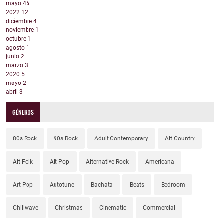
mayo
45
2022
12
diciembre
4
noviembre
1
octubre
1
agosto
1
junio
2
marzo
3
2020
5
mayo
2
abril
3
GÉNEROS
80s Rock
90s Rock
Adult Contemporary
Alt Country
Alt Folk
Alt Pop
Alternative Rock
Americana
Art Pop
Autotune
Bachata
Beats
Bedroom
Chillwave
Christmas
Cinematic
Commercial