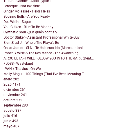
Thibaut Garnier - Apocalypse I
Lerocque - Not Invisible
Ginger Molasses - Heidi Fleiss
Boozing Bulls - Are You Ready
Dee White - Sugar
You Citizen - Blue To Be Monday
Synthetic Soul - ¿En quién confiar?
Doctor Striker - Assistant Professional White Guy
BluntBrad Jr - Where The Playa's Be
Oscar Junior - Si No Te Hubieras Ido (Marco antoni...
Phoenix Wise & The Resistance - The Awakening
A.ROC BETA - I WILL FOLLOW yOU INTO THE dARK (Deat...
FLOSS - Wasteland
L¥AN x Thavius - Oh Well
Molly Mogul - 100 Things (That I've Been Meaning T...
enero
202
2025
4171
diciembre
261
noviembre
241
octubre
272
septiembre
283
agosto
337
julio
416
junio
493
mayo
407