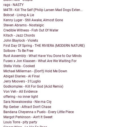
rags - NASTY
M4TR - Kill The Self (Philip Larsen Mad Dogs Exten...
Bobcat - Living A Lie
Kenny Luger - Still Awake, Almost Gone
Steven Abrams - Nostalgic
Credible Witness - Fish Out Of Water
Kitsch - Jazz Chords
John Blaylock - Violets
First Day Of Spring - THE RIVIERA (MODERN NATURE)
Solbore - To Be Free
Rust Assembly - What Have You Done to Our Minds
Fuseo x Jon Klaasen - What Are We Waiting For
Stella Vista - Cooked
Michael Millerman - (Don't) Hold Me Down
Abigail Diaries - Al Final
Jerry Moovers - 31Luglio
Godkomplex - Kill For God (Acid Remix)
Von Veh - All Evidence
offering - no inner light
Sara Nowakowska - Nie ma Cię
Rip Gerber - Attract Don't Chase
Bandana Cheyenna x Puelo - Every Little Piece
Margot Perkinson - Ain't It Sweet
Louis Torre - pity party