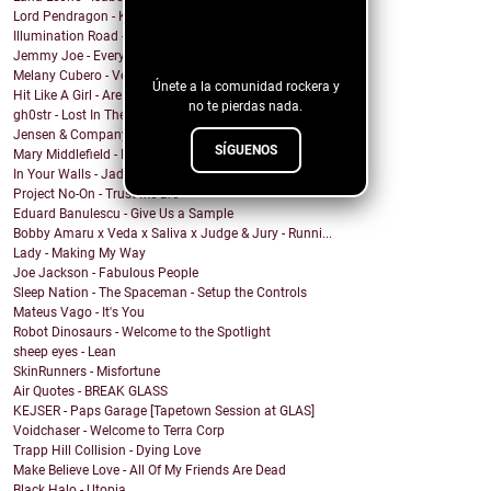
¡Sigue nuestro
Lord Pendragon - King Kong
Illumination Road - The Modern World
blog!
Jemmy Joe - Everybody!
Melany Cubero - Veloz
Únete a la comunidad rockera y
Hit Like A Girl - Are You In Love (feat. Zayna You...
no te pierdas nada.
gh0str - Lost In The Light
Jensen & Company - Heaven Country (feat. Heidi Jen...
SÍGUENOS
Mary Middlefield - Milk
In Your Walls - Jaded
Project No-On - Trust Me Bro
Eduard Banulescu - Give Us a Sample
Bobby Amaru x Veda x Saliva x Judge & Jury - Runni...
Lady - Making My Way
Joe Jackson - Fabulous People
Sleep Nation - The Spaceman - Setup the Controls
Mateus Vago - It's You
Robot Dinosaurs - Welcome to the Spotlight
sheep eyes - Lean
SkinRunners - Misfortune
Air Quotes - BREAK GLASS
KEJSER - Paps Garage [Tapetown Session at GLAS]
Voidchaser - Welcome to Terra Corp
Trapp Hill Collision - Dying Love
Make Believe Love - All Of My Friends Are Dead
Black Halo - Utopia