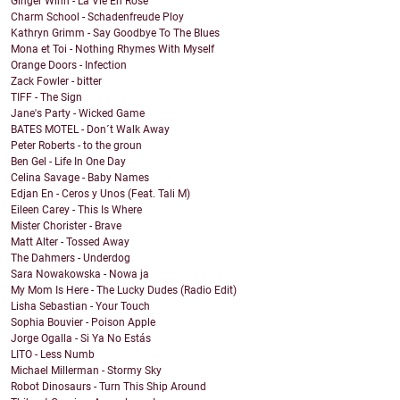
Ginger Winn - La Vie En Rose
Charm School - Schadenfreude Ploy
Kathryn Grimm - Say Goodbye To The Blues
Mona et Toi - Nothing Rhymes With Myself
Orange Doors - Infection
Zack Fowler - bitter
TIFF - The Sign
Jane's Party - Wicked Game
BATES MOTEL - Don´t Walk Away
Peter Roberts - to the groun
Ben Gel - Life In One Day
Celina Savage - Baby Names
Edjan En - Ceros y Unos (Feat. Tali M)
Eileen Carey - This Is Where
Mister Chorister - Brave
Matt Alter - Tossed Away
The Dahmers - Underdog
Sara Nowakowska - Nowa ja
My Mom Is Here - The Lucky Dudes (Radio Edit)
Lisha Sebastian - Your Touch
Sophia Bouvier - Poison Apple
Jorge Ogalla - Si Ya No Estás
LITO - Less Numb
Michael Millerman - Stormy Sky
Robot Dinosaurs - Turn This Ship Around