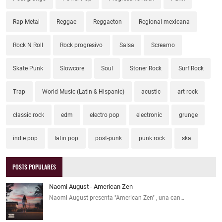
Rap Metal
Reggae
Reggaeton
Regional mexicana
Rock N Roll
Rock progresivo
Salsa
Screamo
Skate Punk
Slowcore
Soul
Stoner Rock
Surf Rock
Trap
World Music (Latin & Hispanic)
acustic
art rock
classic rock
edm
electro pop
electronic
grunge
indie pop
latin pop
post-punk
punk rock
ska
POSTS POPULARES
Naomi August - American Zen
Naomi August presenta "American Zen" , una can…