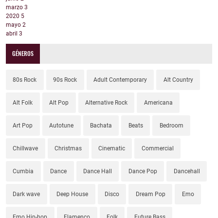
marzo
3
2020
5
mayo
2
abril
3
GÉNEROS
80s Rock
90s Rock
Adult Contemporary
Alt Country
Alt Folk
Alt Pop
Alternative Rock
Americana
Art Pop
Autotune
Bachata
Beats
Bedroom
Chillwave
Christmas
Cinematic
Commercial
Cumbia
Dance
Dance Hall
Dance Pop
Dancehall
Dark wave
Deep House
Disco
Dream Pop
Emo
Emo Hip-hop
Flamenco
Folk
Future Bass