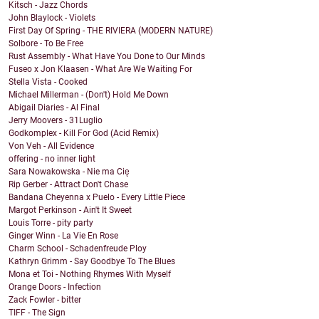
Kitsch - Jazz Chords
John Blaylock - Violets
First Day Of Spring - THE RIVIERA (MODERN NATURE)
Solbore - To Be Free
Rust Assembly - What Have You Done to Our Minds
Fuseo x Jon Klaasen - What Are We Waiting For
Stella Vista - Cooked
Michael Millerman - (Don't) Hold Me Down
Abigail Diaries - Al Final
Jerry Moovers - 31Luglio
Godkomplex - Kill For God (Acid Remix)
Von Veh - All Evidence
offering - no inner light
Sara Nowakowska - Nie ma Cię
Rip Gerber - Attract Don't Chase
Bandana Cheyenna x Puelo - Every Little Piece
Margot Perkinson - Ain't It Sweet
Louis Torre - pity party
Ginger Winn - La Vie En Rose
Charm School - Schadenfreude Ploy
Kathryn Grimm - Say Goodbye To The Blues
Mona et Toi - Nothing Rhymes With Myself
Orange Doors - Infection
Zack Fowler - bitter
TIFF - The Sign