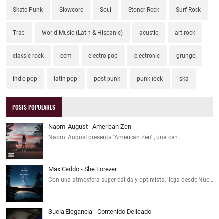
Skate Punk
Slowcore
Soul
Stoner Rock
Surf Rock
Trap
World Music (Latin & Hispanic)
acustic
art rock
classic rock
edm
electro pop
electronic
grunge
indie pop
latin pop
post-punk
punk rock
ska
POSTS POPULARES
Naomi August - American Zen
Naomi August presenta "American Zen" , una can…
Max Ceddo - She Forever
Con una atmósfera súper cálida y optimista, llega desde Nue…
Sucia Elegancia - Contenido Delicado