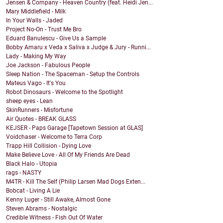
Jensen & Company - Heaven Country (feat. Heidi Jen...
Mary Middlefield - Milk
In Your Walls - Jaded
Project No-On - Trust Me Bro
Eduard Banulescu - Give Us a Sample
Bobby Amaru x Veda x Saliva x Judge & Jury - Runni...
Lady - Making My Way
Joe Jackson - Fabulous People
Sleep Nation - The Spaceman - Setup the Controls
Mateus Vago - It's You
Robot Dinosaurs - Welcome to the Spotlight
sheep eyes - Lean
SkinRunners - Misfortune
Air Quotes - BREAK GLASS
KEJSER - Paps Garage [Tapetown Session at GLAS]
Voidchaser - Welcome to Terra Corp
Trapp Hill Collision - Dying Love
Make Believe Love - All Of My Friends Are Dead
Black Halo - Utopia
rags - NASTY
M4TR - Kill The Self (Philip Larsen Mad Dogs Exten...
Bobcat - Living A Lie
Kenny Luger - Still Awake, Almost Gone
Steven Abrams - Nostalgic
Credible Witness - Fish Out Of Water