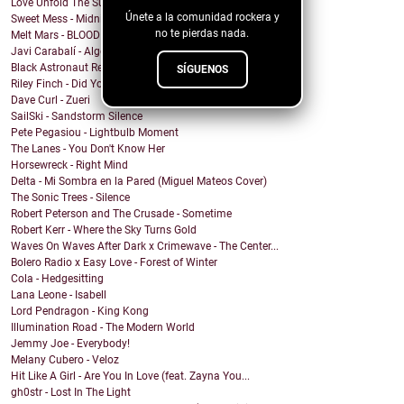
Love Unfold The Sun - Delirium (live)
Únete a la comunidad rockera y
Sweet Mess - Midnight Knows my Name
no te pierdas nada.
Melt Mars - BLOOD MOON
Javi Carabalí - Algo Mágico Javi ...
Black Astronaut Records - ai12die
SÍGUENOS
Riley Finch - Did You Even Flinch?
Dave Curl - Zueri
SailSki - Sandstorm Silence
Pete Pegasiou - Lightbulb Moment
The Lanes - You Don't Know Her
Horsewreck - Right Mind
Delta - Mi Sombra en la Pared (Miguel Mateos Cover)
The Sonic Trees - Silence
Robert Peterson and The Crusade - Sometime
Robert Kerr - Where the Sky Turns Gold
Waves On Waves After Dark x Crimewave - The Center...
Bolero Radio x Easy Love - Forest of Winter
Cola - Hedgesitting
Lana Leone - Isabell
Lord Pendragon - King Kong
Illumination Road - The Modern World
Jemmy Joe - Everybody!
Melany Cubero - Veloz
Hit Like A Girl - Are You In Love (feat. Zayna You...
gh0str - Lost In The Light