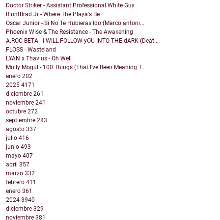
Doctor Striker - Assistant Professional White Guy
BluntBrad Jr - Where The Playa's Be
Oscar Junior - Si No Te Hubieras Ido (Marco antoni...
Phoenix Wise & The Resistance - The Awakening
A.ROC BETA - I WILL FOLLOW yOU INTO THE dARK (Deat...
FLOSS - Wasteland
L¥AN x Thavius - Oh Well
Molly Mogul - 100 Things (That I've Been Meaning T...
enero
202
2025
4171
diciembre
261
noviembre
241
octubre
272
septiembre
283
agosto
337
julio
416
junio
493
mayo
407
abril
357
marzo
332
febrero
411
enero
361
2024
3940
diciembre
329
noviembre
381