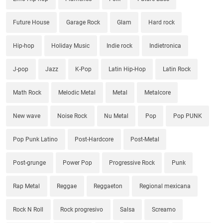
Future House
Garage Rock
Glam
Hard rock
Hip-hop
Holiday Music
Indie rock
Indietronica
J-pop
Jazz
K-Pop
Latin Hip-Hop
Latin Rock
Math Rock
Melodic Metal
Metal
Metalcore
New wave
Noise Rock
Nu Metal
Pop
Pop PUNK
Pop Punk Latino
Post-Hardcore
Post-Metal
Post-grunge
Power Pop
Progressive Rock
Punk
Rap Metal
Reggae
Reggaeton
Regional mexicana
Rock N Roll
Rock progresivo
Salsa
Screamo