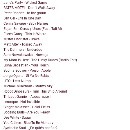
Jane's Party - Wicked Game
BATES MOTEL - Don´t Walk Away
Peter Roberts - to the groun
Ben Gel - Life In One Day
Celina Savage - Baby Names
Edjan En - Ceros y Unos (Feat. Tali M)
Eileen Carey - This Is Where
Mister Chorister - Brave
Matt Alter - Tossed Away
The Dahmers - Underdog
Sara Nowakowska - Nowa ja
My Mom Is Here - The Lucky Dudes (Radio Edit)
Lisha Sebastian - Your Touch
Sophia Bouvier - Poison Apple
Jorge Ogalla - Si Ya No Estás
LITO - Less Numb
Michael Millerman - Stormy Sky
Robot Dinosaurs - Turn This Ship Around
Thibaut Garnier - Apocalypse I
Lerocque - Not Invisible
Ginger Molasses - Heidi Fleiss
Boozing Bulls - Are You Ready
Dee White - Sugar
You Citizen - Blue To Be Monday
Synthetic Soul - ¿En quién confiar?