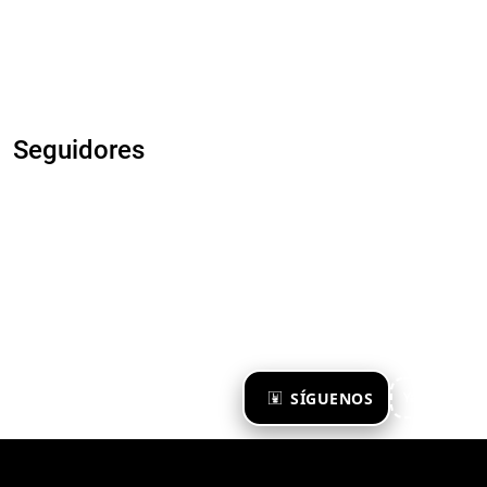
Seguidores
×
SÍGUENOS
Ya te sigo