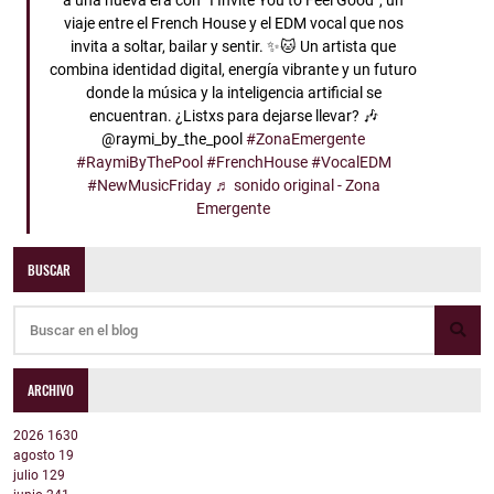
a una nueva era con “I Invite You to Feel Good”, un
viaje entre el French House y el EDM vocal que nos
invita a soltar, bailar y sentir. ✨🐱 Un artista que
combina identidad digital, energía vibrante y un futuro
donde la música y la inteligencia artificial se
encuentran. ¿Listxs para dejarse llevar? 🎶
@raymi_by_the_pool
#ZonaEmergente
#RaymiByThePool
#FrenchHouse
#VocalEDM
#NewMusicFriday
♬ sonido original - Zona
Emergente
BUSCAR
ARCHIVO
2026
1630
agosto
19
julio
129