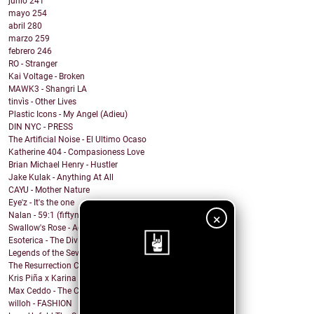
junio
241
mayo
254
abril
280
marzo
259
febrero
246
RO - Stranger
Kai Voltage - Broken
MAWK3 - Shangri LA
tinvìs - Other Lives
Plastic Icons - My Angel (Adieu)
DIN NYC - PRESS
The Artificial Noise - El Ultimo Ocaso
Katherine 404 - Compasioness Love
Brian Michael Henry - Hustler
Jake Kulak - Anything At All
CAYU - Mother Nature
Eye'z - It's the one
Nalan - 59:1 (fiftynine to one)
×
Swallow's Rose - Accept Myself (feat. Catapults)
Esoterica - The Divide Acoustic (Live)
Legends of the Seven Golden Vampires - Come Home
The Resurrection Club - Survival
Kris Piña x Karina Vélez - June (Junio)
¡Sigue nuestro
Max Ceddo - The Crack-Up
blog!
willoh - FASHION