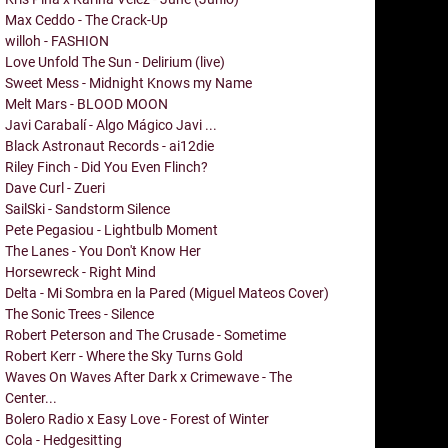
Max Ceddo - The Crack-Up
willoh - FASHION
Love Unfold The Sun - Delirium (live)
Sweet Mess - Midnight Knows my Name
Melt Mars - BLOOD MOON
Javi Carabalí - Algo Mágico Javi ...
Black Astronaut Records - ai12die
Riley Finch - Did You Even Flinch?
Dave Curl - Zueri
SailSki - Sandstorm Silence
Pete Pegasiou - Lightbulb Moment
The Lanes - You Don't Know Her
Horsewreck - Right Mind
Delta - Mi Sombra en la Pared (Miguel Mateos Cover)
The Sonic Trees - Silence
Robert Peterson and The Crusade - Sometime
Robert Kerr - Where the Sky Turns Gold
Waves On Waves After Dark x Crimewave - The
Center...
Bolero Radio x Easy Love - Forest of Winter
Cola - Hedgesitting