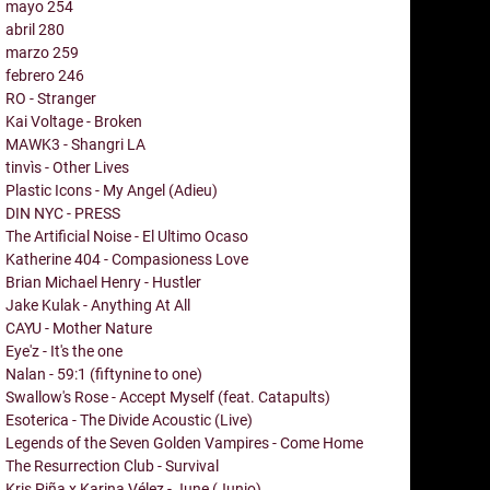
mayo
254
abril
280
marzo
259
febrero
246
RO - Stranger
Kai Voltage - Broken
MAWK3 - Shangri LA
tinvìs - Other Lives
Plastic Icons - My Angel (Adieu)
DIN NYC - PRESS
The Artificial Noise - El Ultimo Ocaso
Katherine 404 - Compasioness Love
Brian Michael Henry - Hustler
Jake Kulak - Anything At All
CAYU - Mother Nature
Eye'z - It's the one
Nalan - 59:1 (fiftynine to one)
Swallow's Rose - Accept Myself (feat. Catapults)
Esoterica - The Divide Acoustic (Live)
Legends of the Seven Golden Vampires - Come Home
The Resurrection Club - Survival
Kris Piña x Karina Vélez - June (Junio)