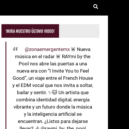
!MIRA NUESTRO ÚLTIMO VIDEO!
@zonaemergentemx
🚨 Nueva
música en el radar 🚨 RAYmi by the
Pool nos abre las puertas a una
nueva era con “I Invite You to Feel
Good”, un viaje entre el French House
y el EDM vocal que nos invita a soltar,
bailar y sentir. ✨🐱 Un artista que
combina identidad digital, energía
vibrante y un futuro donde la música
y la inteligencia artificial se
encuentran. ¿Listxs para dejarse
llevar? 🎶 @raymi_by_the_pool