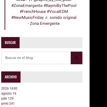
#ZonaEmergente
#RaymiByThePool
#FrenchHouse
#VocalEDM
#NewMusicFriday
♬ sonido original
- Zona Emergente
BUSCAR
ARCHIVO
2026
1630
agosto
19
julio
129
junio
241