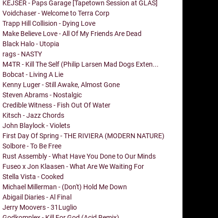
KEJSER - Paps Garage [Tapetown Session at GLAS]
Voidchaser - Welcome to Terra Corp
Trapp Hill Collision - Dying Love
Make Believe Love - All Of My Friends Are Dead
Black Halo - Utopia
rags - NASTY
M4TR - Kill The Self (Philip Larsen Mad Dogs Exten...
Bobcat - Living A Lie
Kenny Luger - Still Awake, Almost Gone
Steven Abrams - Nostalgic
Credible Witness - Fish Out Of Water
Kitsch - Jazz Chords
John Blaylock - Violets
First Day Of Spring - THE RIVIERA (MODERN NATURE)
Solbore - To Be Free
Rust Assembly - What Have You Done to Our Minds
Fuseo x Jon Klaasen - What Are We Waiting For
Stella Vista - Cooked
Michael Millerman - (Don't) Hold Me Down
Abigail Diaries - Al Final
Jerry Moovers - 31Luglio
Godkomplex - Kill For God (Acid Remix)