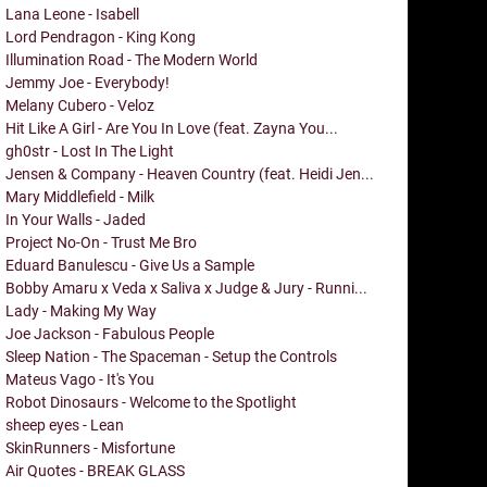
Lana Leone - Isabell
Lord Pendragon - King Kong
Illumination Road - The Modern World
Jemmy Joe - Everybody!
Melany Cubero - Veloz
Hit Like A Girl - Are You In Love (feat. Zayna You...
gh0str - Lost In The Light
Jensen & Company - Heaven Country (feat. Heidi Jen...
Mary Middlefield - Milk
In Your Walls - Jaded
Project No-On - Trust Me Bro
Eduard Banulescu - Give Us a Sample
Bobby Amaru x Veda x Saliva x Judge & Jury - Runni...
Lady - Making My Way
Joe Jackson - Fabulous People
Sleep Nation - The Spaceman - Setup the Controls
Mateus Vago - It's You
Robot Dinosaurs - Welcome to the Spotlight
sheep eyes - Lean
SkinRunners - Misfortune
Air Quotes - BREAK GLASS