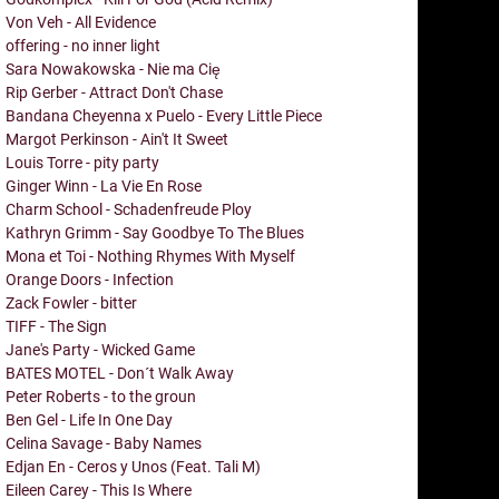
Von Veh - All Evidence
offering - no inner light
Sara Nowakowska - Nie ma Cię
Rip Gerber - Attract Don't Chase
Bandana Cheyenna x Puelo - Every Little Piece
Margot Perkinson - Ain't It Sweet
Louis Torre - pity party
Ginger Winn - La Vie En Rose
Charm School - Schadenfreude Ploy
Kathryn Grimm - Say Goodbye To The Blues
Mona et Toi - Nothing Rhymes With Myself
Orange Doors - Infection
Zack Fowler - bitter
TIFF - The Sign
Jane's Party - Wicked Game
BATES MOTEL - Don´t Walk Away
Peter Roberts - to the groun
Ben Gel - Life In One Day
Celina Savage - Baby Names
Edjan En - Ceros y Unos (Feat. Tali M)
Eileen Carey - This Is Where