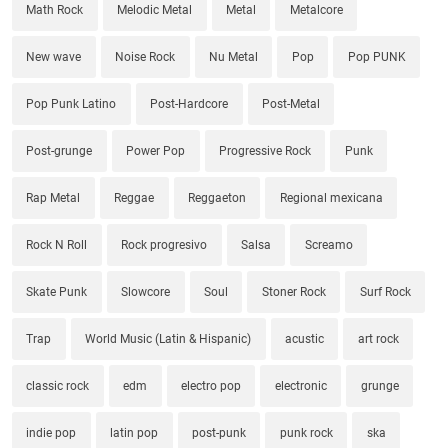
Math Rock
Melodic Metal
Metal
Metalcore
New wave
Noise Rock
Nu Metal
Pop
Pop PUNK
Pop Punk Latino
Post-Hardcore
Post-Metal
Post-grunge
Power Pop
Progressive Rock
Punk
Rap Metal
Reggae
Reggaeton
Regional mexicana
Rock N Roll
Rock progresivo
Salsa
Screamo
Skate Punk
Slowcore
Soul
Stoner Rock
Surf Rock
Trap
World Music (Latin & Hispanic)
acustic
art rock
classic rock
edm
electro pop
electronic
grunge
indie pop
latin pop
post-punk
punk rock
ska