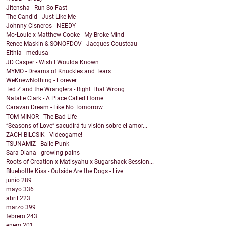
Jitensha - Run So Fast
The Candid - Just Like Me
Johnny Cisneros - NEEDY
Mo•Louie x Matthew Cooke - My Broke Mind
Renee Maskin & SONOFDOV - Jacques Cousteau
Elthia - medusa
JD Casper - Wish I Woulda Known
MYMO - Dreams of Knuckles and Tears
WeKnewNothing - Forever
Ted Z and the Wranglers - Right That Wrong
Natalie Clark - A Place Called Home
Caravan Dream - Like No Tomorrow
TOM MINOR - The Bad Life
“Seasons of Love” sacudirá tu visión sobre el amor...
ZACH BILCSIK - Videogame!
TSUNAMIZ - Baile Punk
Sara Diana - growing pains
Roots of Creation x Matisyahu x Sugarshack Session...
Bluebottle Kiss - Outside Are the Dogs - Live
junio
289
mayo
336
abril
223
marzo
399
febrero
243
enero
201