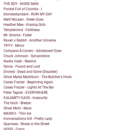
THE BOY - NOISE MAN
Pocket Full of Crumbs - I
blondestandard - RUIN MY DAY
Matt McLean - Green Eyes
Heather Mae - Kissing Girls
Templemind - Faithless
Mr. Gnome - Fader
Raven x Rabbit - Another Universe
TIFFY - Mirror
Compass & Cavern - Adolescent Eyes
Chuck Johnson - Sylvanshine
Nadia Vaeh - Rewind
Sylvia - Found and Lost
Droned - Dead and Gone (Disaster)
Oliver Myles Mashburn - The Butcher's Hook
Casey Frazier - Beginning Again
Casey Frazier - Lights At The Bar
Peter Tegnér - EVERYWHERE
KALAMITY KAOS - Insecurity
The Soch - Breeze
Oliver Mohl - More
MAWK3 - Thin Ice
Konversations Kill - Pretty Lady
Sparxsea - Roses in the Street
HODD - Crazy