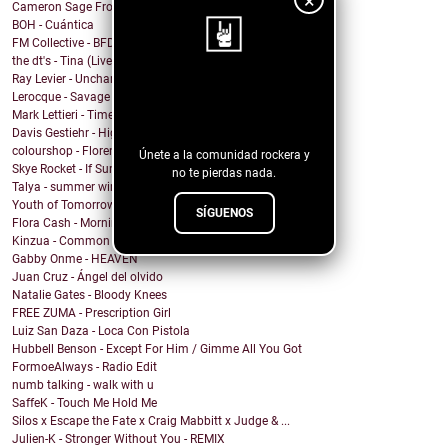
×
Cameron Sage From - You Won
BOH - Cuántica
FM Collective - BFD
the dt's - Tina (Live at Lakehouse Studios)
Ray Levier - Uncharted Destiny
¡Sigue nuestro
Lerocque - Savage
Mark Lettieri - Time After Time (Cyndi Lauper Cover)
blog!
Davis Gestiehr - High
colourshop - Florence
Únete a la comunidad rockera y
Skye Rocket - If Summer Had A Daughter
no te pierdas nada.
Talya - summer wind
Youth of Tomorrow - Pleasure House Road
SÍGUENOS
Flora Cash - Morning Comes
Kinzua - Common Fates
Gabby Onme - HEAVEN
Juan Cruz - Ángel del olvido
Natalie Gates - Bloody Knees
FREE ZUMA - Prescription Girl
Luiz San Daza - Loca Con Pistola
Hubbell Benson - Except For Him / Gimme All You Got
FormoeAlways - Radio Edit
numb talking - walk with u
SaffeK - Touch Me Hold Me
Silos x Escape the Fate x Craig Mabbitt x Judge & ...
Julien-K - Stronger Without You - REMIX