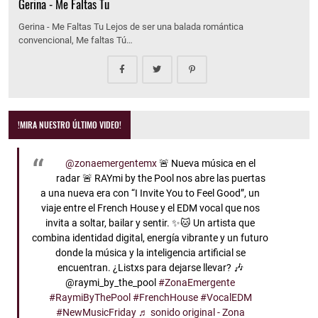
Gerina - Me Faltas Tu
Gerina - Me Faltas Tu Lejos de ser una balada romántica
convencional, Me faltas Tú…
!MIRA NUESTRO ÚLTIMO VIDEO!
@zonaemergentemx
🚨 Nueva música en el
radar 🚨 RAYmi by the Pool nos abre las puertas
a una nueva era con “I Invite You to Feel Good”, un
viaje entre el French House y el EDM vocal que nos
invita a soltar, bailar y sentir. ✨🐱 Un artista que
combina identidad digital, energía vibrante y un futuro
donde la música y la inteligencia artificial se
encuentran. ¿Listxs para dejarse llevar? 🎶
@raymi_by_the_pool
#ZonaEmergente
#RaymiByThePool
#FrenchHouse
#VocalEDM
#NewMusicFriday
♬ sonido original - Zona