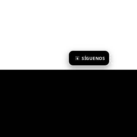
×
SÍGUENOS
Ya te sigo
Zona Emergente 2023
© ZONA EMERGENTE
TODOS LOS DERECHOS RESERVADOS