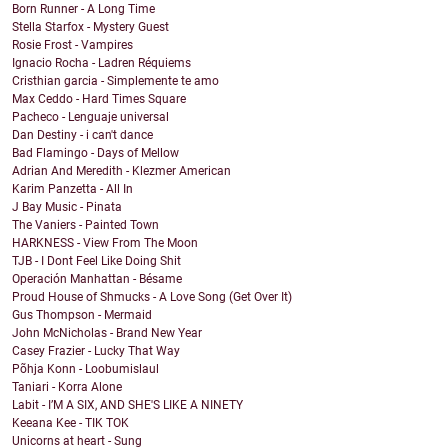
Born Runner - A Long Time
Stella Starfox - Mystery Guest
Rosie Frost - Vampires
Ignacio Rocha - Ladren Réquiems
Cristhian garcia - Simplemente te amo
Max Ceddo - Hard Times Square
Pacheco - Lenguaje universal
Dan Destiny - i can't dance
Bad Flamingo - Days of Mellow
Adrian And Meredith - Klezmer American
Karim Panzetta - All In
J Bay Music - Pinata
The Vaniers - Painted Town
HARKNESS - View From The Moon
TJB - I Dont Feel Like Doing Shit
Operación Manhattan - Bésame
Proud House of Shmucks - A Love Song (Get Over It)
Gus Thompson - Mermaid
John McNicholas - Brand New Year
Casey Frazier - Lucky That Way
Põhja Konn - Loobumislaul
Taniari - Korra Alone
Labit - I’M A SIX, AND SHE'S LIKE A NINETY
Keeana Kee - TIK TOK
Unicorns at heart - Sung