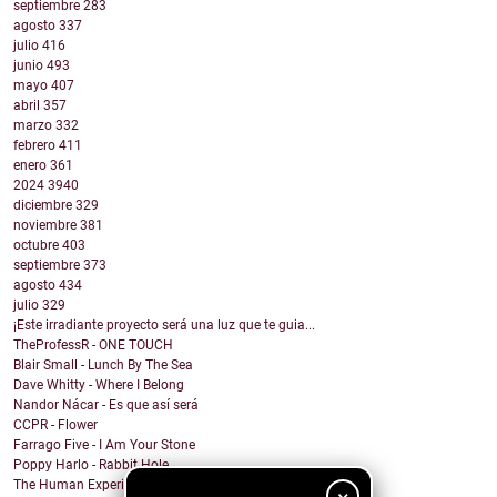
septiembre
283
agosto
337
julio
416
junio
493
mayo
407
abril
357
marzo
332
febrero
411
enero
361
2024
3940
diciembre
329
noviembre
381
octubre
403
septiembre
373
agosto
434
julio
329
¡Este irradiante proyecto será una luz que te guia...
TheProfessR - ONE TOUCH
Blair Small - Lunch By The Sea
Dave Whitty - Where I Belong
Nandor Nácar - Es que así será
CCPR - Flower
Farrago Five - I Am Your Stone
Poppy Harlo - Rabbit Hole
The Human Experience - THIS ISN'T REAL (and i call...