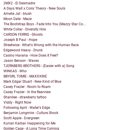
2MX2 - El Desmadre
A Days Wait x Color Theory - New Souls
Amelie Jat - blush
Moon Date - Maze
The Bootstrap Boys - Fade Into You (Mazzy Star Co...
White Collar - Diversity Hire
CARSON FERRIS - Ghosts
Joseph B Paul - Hope
Streetwise - What's Wrong with the Human Race
Edgewood Heavy - Drunk
Casino Havana - How Does It Feel?
Jason Benson - Waves
TJERNBERG BROTHERS - (Easier with a) Song
WINKAS - Who
BBYGRL TOMIE - MAXXXINE
Mark Edgar Stuart - New Kind of Blue
Casey Frazier - Room to Roam
Casey Frazier - In the Rearview
Shanilee - strawberry tattoo
Viddy - Right Now
Following April - Water's Edge
Benjamin Longmire - Culture Shock
Scott Apple - Evergreen
Kurran Karbal- Happening for Me
Golden Cage - A Long Time Coming