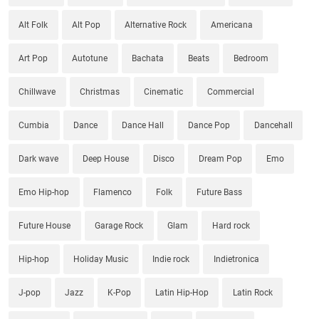
Alt Folk
Alt Pop
Alternative Rock
Americana
Art Pop
Autotune
Bachata
Beats
Bedroom
Chillwave
Christmas
Cinematic
Commercial
Cumbia
Dance
Dance Hall
Dance Pop
Dancehall
Dark wave
Deep House
Disco
Dream Pop
Emo
Emo Hip-hop
Flamenco
Folk
Future Bass
Future House
Garage Rock
Glam
Hard rock
Hip-hop
Holiday Music
Indie rock
Indietronica
J-pop
Jazz
K-Pop
Latin Hip-Hop
Latin Rock