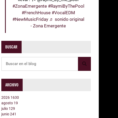
#ZonaEmergente
#RaymiByThePool
#FrenchHouse
#VocalEDM
#NewMusicFriday
♬ sonido original
- Zona Emergente
BUSCAR
ARCHIVO
2026
1630
agosto
19
julio
129
junio
241