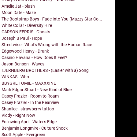
Amelie Jat - blush
Moon Date - Maze
The Bootstrap Boys - Fade Into You (Mazzy Star Co...
White Collar - Diversity Hire
CARSON FERRIS - Ghosts
Joseph B Paul - Hope
Streetwise - What's Wrong with the Human Race
Edgewood Heavy - Drunk
Casino Havana - How Does It Feel?
Jason Benson - Waves
TJERNBERG BROTHERS - (Easier with a) Song
WINKAS - Who
BBYGRL TOMIE - MAXXXINE
Mark Edgar Stuart - New Kind of Blue
Casey Frazier - Room to Roam
Casey Frazier - In the Rearview
Shanilee - strawberry tattoo
Viddy - Right Now
Following April - Water's Edge
Benjamin Longmire - Culture Shock
Scott Apple - Evergreen