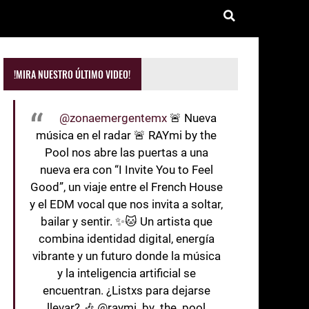
!MIRA NUESTRO ÚLTIMO VIDEO!
@zonaemergentemx
🚨 Nueva
música en el radar 🚨 RAYmi by the
Pool nos abre las puertas a una
nueva era con “I Invite You to Feel
Good”, un viaje entre el French House
y el EDM vocal que nos invita a soltar,
bailar y sentir. ✨🐱 Un artista que
combina identidad digital, energía
vibrante y un futuro donde la música
y la inteligencia artificial se
encuentran. ¿Listxs para dejarse
llevar? 🎶 @raymi_by_the_pool