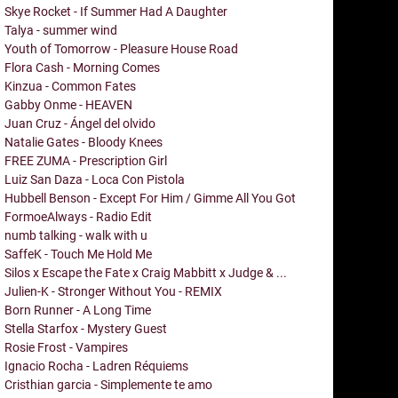
Skye Rocket - If Summer Had A Daughter
Talya - summer wind
Youth of Tomorrow - Pleasure House Road
Flora Cash - Morning Comes
Kinzua - Common Fates
Gabby Onme - HEAVEN
Juan Cruz - Ángel del olvido
Natalie Gates - Bloody Knees
FREE ZUMA - Prescription Girl
Luiz San Daza - Loca Con Pistola
Hubbell Benson - Except For Him / Gimme All You Got
FormoeAlways - Radio Edit
numb talking - walk with u
SaffeK - Touch Me Hold Me
Silos x Escape the Fate x Craig Mabbitt x Judge & ...
Julien-K - Stronger Without You - REMIX
Born Runner - A Long Time
Stella Starfox - Mystery Guest
Rosie Frost - Vampires
Ignacio Rocha - Ladren Réquiems
Cristhian garcia - Simplemente te amo