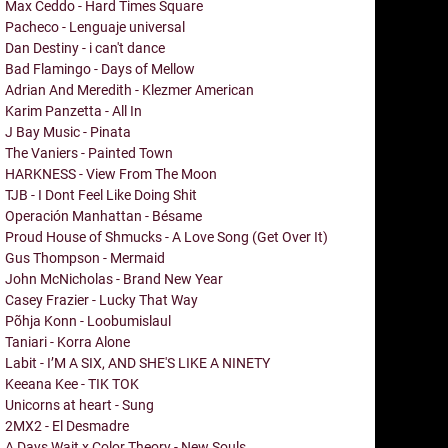
Max Ceddo - Hard Times Square
Pacheco - Lenguaje universal
Dan Destiny - i can't dance
Bad Flamingo - Days of Mellow
Adrian And Meredith - Klezmer American
Karim Panzetta - All In
J Bay Music - Pinata
The Vaniers - Painted Town
HARKNESS - View From The Moon
TJB - I Dont Feel Like Doing Shit
Operación Manhattan - Bésame
Proud House of Shmucks - A Love Song (Get Over It)
Gus Thompson - Mermaid
John McNicholas - Brand New Year
Casey Frazier - Lucky That Way
Põhja Konn - Loobumislaul
Taniari - Korra Alone
Labit - I’M A SIX, AND SHE'S LIKE A NINETY
Keeana Kee - TIK TOK
Unicorns at heart - Sung
2MX2 - El Desmadre
A Days Wait x Color Theory - New Souls