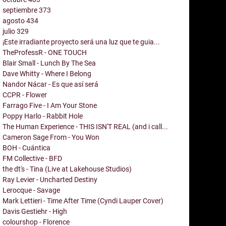
septiembre
373
agosto
434
julio
329
¡Este irradiante proyecto será una luz que te guia...
TheProfessR - ONE TOUCH
Blair Small - Lunch By The Sea
Dave Whitty - Where I Belong
Nandor Nácar - Es que así será
CCPR - Flower
Farrago Five - I Am Your Stone
Poppy Harlo - Rabbit Hole
The Human Experience - THIS ISN'T REAL (and i call...
Cameron Sage From - You Won
BOH - Cuántica
FM Collective - BFD
the dt's - Tina (Live at Lakehouse Studios)
Ray Levier - Uncharted Destiny
Lerocque - Savage
Mark Lettieri - Time After Time (Cyndi Lauper Cover)
Davis Gestiehr - High
colourshop - Florence