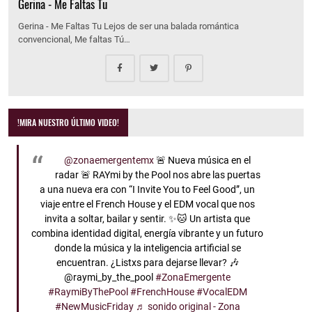
Gerina - Me Faltas Tu
Gerina - Me Faltas Tu Lejos de ser una balada romántica
convencional, Me faltas Tú…
!MIRA NUESTRO ÚLTIMO VIDEO!
@zonaemergentemx
🚨 Nueva música en el
radar 🚨 RAYmi by the Pool nos abre las puertas
a una nueva era con “I Invite You to Feel Good”, un
viaje entre el French House y el EDM vocal que nos
invita a soltar, bailar y sentir. ✨🐱 Un artista que
combina identidad digital, energía vibrante y un futuro
donde la música y la inteligencia artificial se
encuentran. ¿Listxs para dejarse llevar? 🎶
@raymi_by_the_pool
#ZonaEmergente
#RaymiByThePool
#FrenchHouse
#VocalEDM
#NewMusicFriday
♬ sonido original - Zona