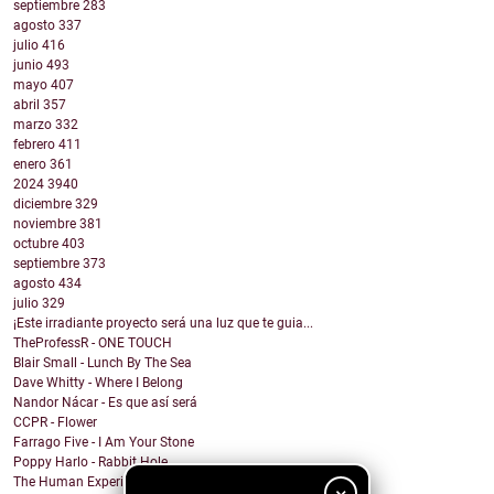
septiembre
283
agosto
337
julio
416
junio
493
mayo
407
abril
357
marzo
332
febrero
411
enero
361
2024
3940
diciembre
329
noviembre
381
octubre
403
septiembre
373
agosto
434
julio
329
¡Este irradiante proyecto será una luz que te guia...
TheProfessR - ONE TOUCH
Blair Small - Lunch By The Sea
Dave Whitty - Where I Belong
Nandor Nácar - Es que así será
CCPR - Flower
Farrago Five - I Am Your Stone
Poppy Harlo - Rabbit Hole
The Human Experience - THIS ISN'T REAL (and i call...