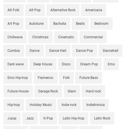
Alt Folk
Alt Pop
Alternative Rock
Americana
Art Pop
Autotune
Bachata
Beats
Bedroom
Chillwave
Christmas
Cinematic
Commercial
Cumbia
Dance
Dance Hall
Dance Pop
Dancehall
Dark wave
Deep House
Disco
Dream Pop
Emo
Emo Hip-hop
Flamenco
Folk
Future Bass
Future House
Garage Rock
Glam
Hard rock
Hip-hop
Holiday Music
Indie rock
Indietronica
J-pop
Jazz
K-Pop
Latin Hip-Hop
Latin Rock