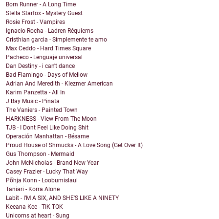
Born Runner - A Long Time
Stella Starfox - Mystery Guest
Rosie Frost - Vampires
Ignacio Rocha - Ladren Réquiems
Cristhian garcia - Simplemente te amo
Max Ceddo - Hard Times Square
Pacheco - Lenguaje universal
Dan Destiny - i can't dance
Bad Flamingo - Days of Mellow
Adrian And Meredith - Klezmer American
Karim Panzetta - All In
J Bay Music - Pinata
The Vaniers - Painted Town
HARKNESS - View From The Moon
TJB - I Dont Feel Like Doing Shit
Operación Manhattan - Bésame
Proud House of Shmucks - A Love Song (Get Over It)
Gus Thompson - Mermaid
John McNicholas - Brand New Year
Casey Frazier - Lucky That Way
Põhja Konn - Loobumislaul
Taniari - Korra Alone
Labit - I’M A SIX, AND SHE'S LIKE A NINETY
Keeana Kee - TIK TOK
Unicorns at heart - Sung