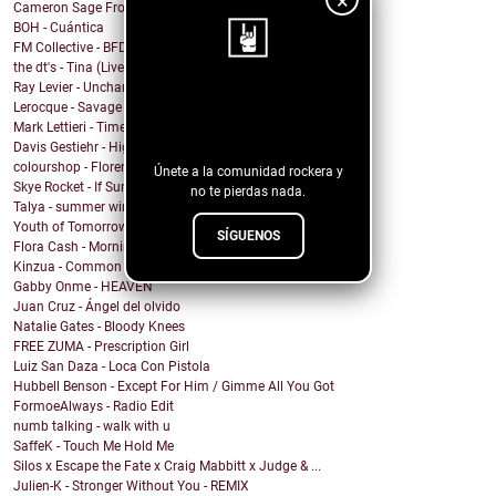
×
Cameron Sage From - You Won
BOH - Cuántica
FM Collective - BFD
the dt's - Tina (Live at Lakehouse Studios)
Ray Levier - Uncharted Destiny
¡Sigue nuestro
Lerocque - Savage
Mark Lettieri - Time After Time (Cyndi Lauper Cover)
blog!
Davis Gestiehr - High
colourshop - Florence
Únete a la comunidad rockera y
Skye Rocket - If Summer Had A Daughter
no te pierdas nada.
Talya - summer wind
Youth of Tomorrow - Pleasure House Road
SÍGUENOS
Flora Cash - Morning Comes
Kinzua - Common Fates
Gabby Onme - HEAVEN
Juan Cruz - Ángel del olvido
Natalie Gates - Bloody Knees
FREE ZUMA - Prescription Girl
Luiz San Daza - Loca Con Pistola
Hubbell Benson - Except For Him / Gimme All You Got
FormoeAlways - Radio Edit
numb talking - walk with u
SaffeK - Touch Me Hold Me
Silos x Escape the Fate x Craig Mabbitt x Judge & ...
Julien-K - Stronger Without You - REMIX