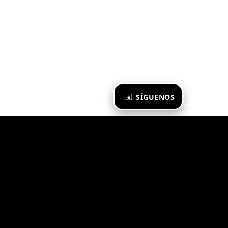
×
SÍGUENOS
Ya te sigo
Zona Emergente 2023
© ZONA EMERGENTE
TODOS LOS DERECHOS RESERVADOS