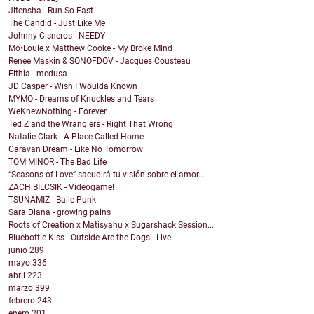
Jitensha - Run So Fast
The Candid - Just Like Me
Johnny Cisneros - NEEDY
Mo•Louie x Matthew Cooke - My Broke Mind
Renee Maskin & SONOFDOV - Jacques Cousteau
Elthia - medusa
JD Casper - Wish I Woulda Known
MYMO - Dreams of Knuckles and Tears
WeKnewNothing - Forever
Ted Z and the Wranglers - Right That Wrong
Natalie Clark - A Place Called Home
Caravan Dream - Like No Tomorrow
TOM MINOR - The Bad Life
“Seasons of Love” sacudirá tu visión sobre el amor...
ZACH BILCSIK - Videogame!
TSUNAMIZ - Baile Punk
Sara Diana - growing pains
Roots of Creation x Matisyahu x Sugarshack Session...
Bluebottle Kiss - Outside Are the Dogs - Live
junio
289
mayo
336
abril
223
marzo
399
febrero
243
enero
201