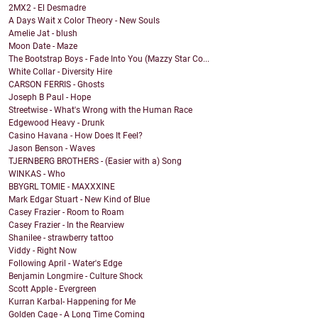
2MX2 - El Desmadre
A Days Wait x Color Theory - New Souls
Amelie Jat - blush
Moon Date - Maze
The Bootstrap Boys - Fade Into You (Mazzy Star Co...
White Collar - Diversity Hire
CARSON FERRIS - Ghosts
Joseph B Paul - Hope
Streetwise - What's Wrong with the Human Race
Edgewood Heavy - Drunk
Casino Havana - How Does It Feel?
Jason Benson - Waves
TJERNBERG BROTHERS - (Easier with a) Song
WINKAS - Who
BBYGRL TOMIE - MAXXXINE
Mark Edgar Stuart - New Kind of Blue
Casey Frazier - Room to Roam
Casey Frazier - In the Rearview
Shanilee - strawberry tattoo
Viddy - Right Now
Following April - Water's Edge
Benjamin Longmire - Culture Shock
Scott Apple - Evergreen
Kurran Karbal- Happening for Me
Golden Cage - A Long Time Coming