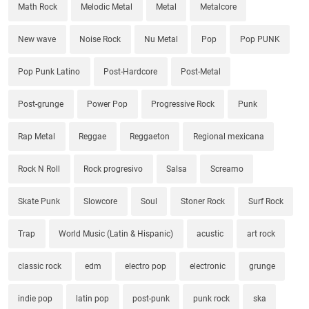
Math Rock
Melodic Metal
Metal
Metalcore
New wave
Noise Rock
Nu Metal
Pop
Pop PUNK
Pop Punk Latino
Post-Hardcore
Post-Metal
Post-grunge
Power Pop
Progressive Rock
Punk
Rap Metal
Reggae
Reggaeton
Regional mexicana
Rock N Roll
Rock progresivo
Salsa
Screamo
Skate Punk
Slowcore
Soul
Stoner Rock
Surf Rock
Trap
World Music (Latin & Hispanic)
acustic
art rock
classic rock
edm
electro pop
electronic
grunge
indie pop
latin pop
post-punk
punk rock
ska