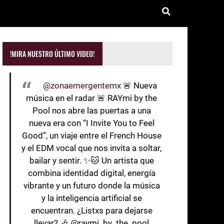
!MIRA NUESTRO ÚLTIMO VIDEO!
@zonaemergentemx
🚨 Nueva
música en el radar 🚨 RAYmi by the
Pool nos abre las puertas a una
nueva era con “I Invite You to Feel
Good”, un viaje entre el French House
y el EDM vocal que nos invita a soltar,
bailar y sentir. ✨🐱 Un artista que
combina identidad digital, energía
vibrante y un futuro donde la música
y la inteligencia artificial se
encuentran. ¿Listxs para dejarse
llevar? 🎶 @raymi_by_the_pool