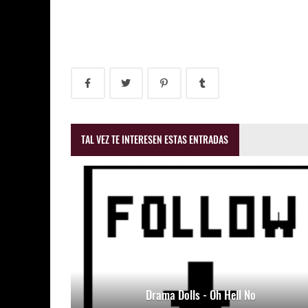
TAL VEZ TE INTERESEN ESTAS ENTRADAS
Drama Dolls - Oh Hell No