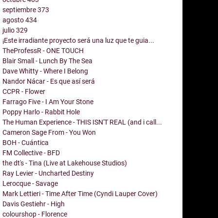
septiembre
373
agosto
434
julio
329
¡Este irradiante proyecto será una luz que te guia...
TheProfessR - ONE TOUCH
Blair Small - Lunch By The Sea
Dave Whitty - Where I Belong
Nandor Nácar - Es que así será
CCPR - Flower
Farrago Five - I Am Your Stone
Poppy Harlo - Rabbit Hole
The Human Experience - THIS ISN'T REAL (and i call...
Cameron Sage From - You Won
BOH - Cuántica
FM Collective - BFD
the dt's - Tina (Live at Lakehouse Studios)
Ray Levier - Uncharted Destiny
Lerocque - Savage
Mark Lettieri - Time After Time (Cyndi Lauper Cover)
Davis Gestiehr - High
colourshop - Florence