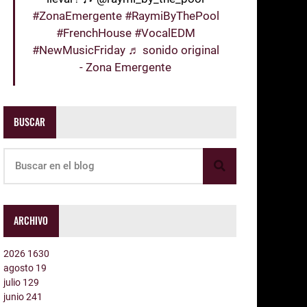
#ZonaEmergente
#RaymiByThePool
#FrenchHouse
#VocalEDM
#NewMusicFriday
♬ sonido original
- Zona Emergente
BUSCAR
ARCHIVO
2026
1630
agosto
19
julio
129
junio
241