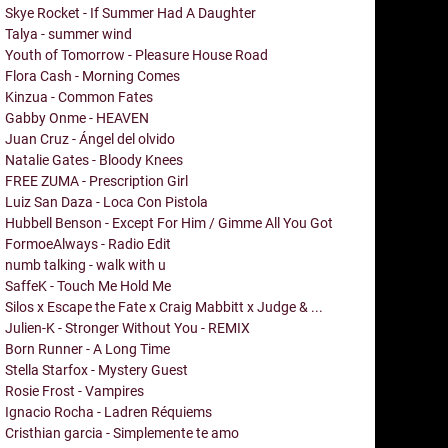
Skye Rocket - If Summer Had A Daughter
Talya - summer wind
Youth of Tomorrow - Pleasure House Road
Flora Cash - Morning Comes
Kinzua - Common Fates
Gabby Onme - HEAVEN
Juan Cruz - Ángel del olvido
Natalie Gates - Bloody Knees
FREE ZUMA - Prescription Girl
Luiz San Daza - Loca Con Pistola
Hubbell Benson - Except For Him / Gimme All You Got
FormoeAlways - Radio Edit
numb talking - walk with u
SaffeK - Touch Me Hold Me
Silos x Escape the Fate x Craig Mabbitt x Judge & ...
Julien-K - Stronger Without You - REMIX
Born Runner - A Long Time
Stella Starfox - Mystery Guest
Rosie Frost - Vampires
Ignacio Rocha - Ladren Réquiems
Cristhian garcia - Simplemente te amo