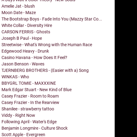
Amelie Jat - blush
Moon Date - Maze
The Bootstrap Boys - Fade Into You (Mazzy Star Co...
White Collar - Diversity Hire
CARSON FERRIS - Ghosts
Joseph B Paul - Hope
Streetwise - What's Wrong with the Human Race
Edgewood Heavy - Drunk
Casino Havana - How Does It Feel?
Jason Benson - Waves
TJERNBERG BROTHERS - (Easier with a) Song
WINKAS - Who
BBYGRL TOMIE - MAXXXINE
Mark Edgar Stuart - New Kind of Blue
Casey Frazier - Room to Roam
Casey Frazier - In the Rearview
Shanilee - strawberry tattoo
Viddy - Right Now
Following April - Water's Edge
Benjamin Longmire - Culture Shock
Scott Apple - Evergreen