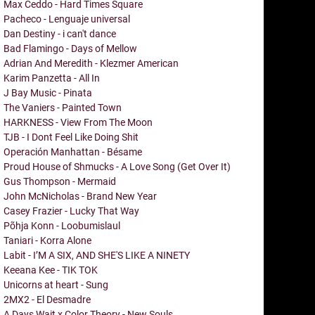
Max Ceddo - Hard Times Square
Pacheco - Lenguaje universal
Dan Destiny - i can't dance
Bad Flamingo - Days of Mellow
Adrian And Meredith - Klezmer American
Karim Panzetta - All In
J Bay Music - Pinata
The Vaniers - Painted Town
HARKNESS - View From The Moon
TJB - I Dont Feel Like Doing Shit
Operación Manhattan - Bésame
Proud House of Shmucks - A Love Song (Get Over It)
Gus Thompson - Mermaid
John McNicholas - Brand New Year
Casey Frazier - Lucky That Way
Põhja Konn - Loobumislaul
Taniari - Korra Alone
Labit - I’M A SIX, AND SHE'S LIKE A NINETY
Keeana Kee - TIK TOK
Unicorns at heart - Sung
2MX2 - El Desmadre
A Days Wait x Color Theory - New Souls