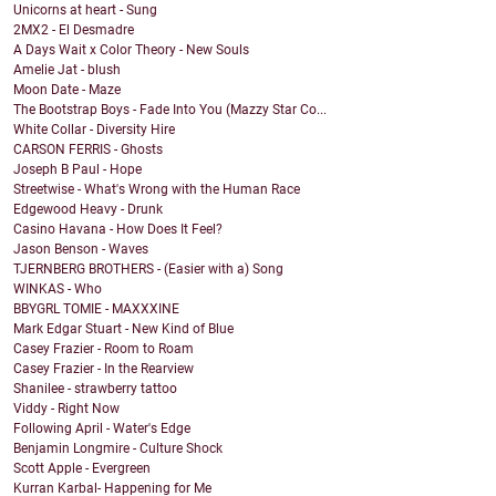
Unicorns at heart - Sung
2MX2 - El Desmadre
A Days Wait x Color Theory - New Souls
Amelie Jat - blush
Moon Date - Maze
The Bootstrap Boys - Fade Into You (Mazzy Star Co...
White Collar - Diversity Hire
CARSON FERRIS - Ghosts
Joseph B Paul - Hope
Streetwise - What's Wrong with the Human Race
Edgewood Heavy - Drunk
Casino Havana - How Does It Feel?
Jason Benson - Waves
TJERNBERG BROTHERS - (Easier with a) Song
WINKAS - Who
BBYGRL TOMIE - MAXXXINE
Mark Edgar Stuart - New Kind of Blue
Casey Frazier - Room to Roam
Casey Frazier - In the Rearview
Shanilee - strawberry tattoo
Viddy - Right Now
Following April - Water's Edge
Benjamin Longmire - Culture Shock
Scott Apple - Evergreen
Kurran Karbal- Happening for Me