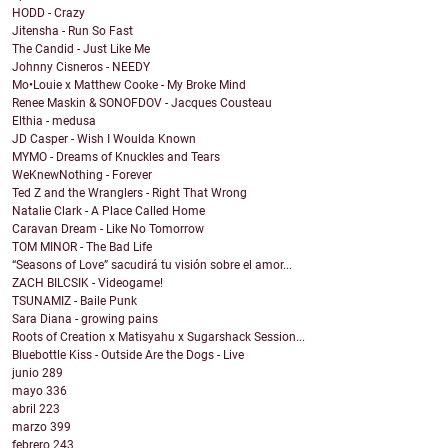
HODD - Crazy
Jitensha - Run So Fast
The Candid - Just Like Me
Johnny Cisneros - NEEDY
Mo•Louie x Matthew Cooke - My Broke Mind
Renee Maskin & SONOFDOV - Jacques Cousteau
Elthia - medusa
JD Casper - Wish I Woulda Known
MYMO - Dreams of Knuckles and Tears
WeKnewNothing - Forever
Ted Z and the Wranglers - Right That Wrong
Natalie Clark - A Place Called Home
Caravan Dream - Like No Tomorrow
TOM MINOR - The Bad Life
“Seasons of Love” sacudirá tu visión sobre el amor...
ZACH BILCSIK - Videogame!
TSUNAMIZ - Baile Punk
Sara Diana - growing pains
Roots of Creation x Matisyahu x Sugarshack Session...
Bluebottle Kiss - Outside Are the Dogs - Live
junio
289
mayo
336
abril
223
marzo
399
febrero
243