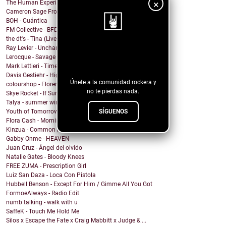
×
The Human Experience - THIS ISN'T REAL (and i call...
Cameron Sage From - You Won
BOH - Cuántica
FM Collective - BFD
the dt's - Tina (Live at Lakehouse Studios)
Ray Levier - Uncharted Destiny
¡Sigue nuestro
Lerocque - Savage
blog!
Mark Lettieri - Time After Time (Cyndi Lauper Cover)
Davis Gestiehr - High
Únete a la comunidad rockera y
colourshop - Florence
no te pierdas nada.
Skye Rocket - If Summer Had A Daughter
Talya - summer wind
SÍGUENOS
Youth of Tomorrow - Pleasure House Road
Flora Cash - Morning Comes
Kinzua - Common Fates
Gabby Onme - HEAVEN
Juan Cruz - Ángel del olvido
Natalie Gates - Bloody Knees
FREE ZUMA - Prescription Girl
Luiz San Daza - Loca Con Pistola
Hubbell Benson - Except For Him / Gimme All You Got
FormoeAlways - Radio Edit
numb talking - walk with u
SaffeK - Touch Me Hold Me
Silos x Escape the Fate x Craig Mabbitt x Judge & ...