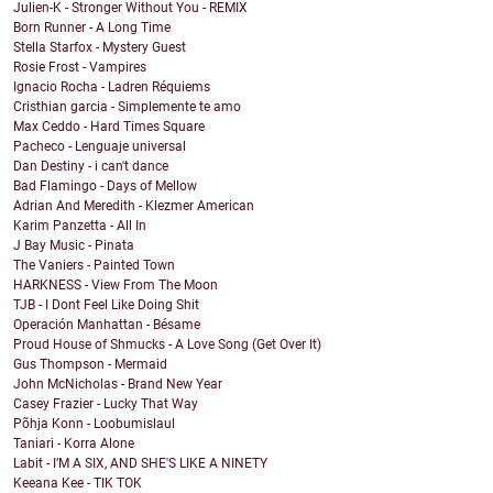
Julien-K - Stronger Without You - REMIX
Born Runner - A Long Time
Stella Starfox - Mystery Guest
Rosie Frost - Vampires
Ignacio Rocha - Ladren Réquiems
Cristhian garcia - Simplemente te amo
Max Ceddo - Hard Times Square
Pacheco - Lenguaje universal
Dan Destiny - i can't dance
Bad Flamingo - Days of Mellow
Adrian And Meredith - Klezmer American
Karim Panzetta - All In
J Bay Music - Pinata
The Vaniers - Painted Town
HARKNESS - View From The Moon
TJB - I Dont Feel Like Doing Shit
Operación Manhattan - Bésame
Proud House of Shmucks - A Love Song (Get Over It)
Gus Thompson - Mermaid
John McNicholas - Brand New Year
Casey Frazier - Lucky That Way
Põhja Konn - Loobumislaul
Taniari - Korra Alone
Labit - I’M A SIX, AND SHE'S LIKE A NINETY
Keeana Kee - TIK TOK