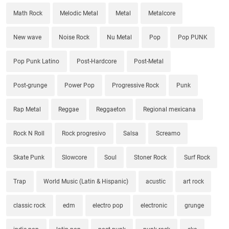
Math Rock
Melodic Metal
Metal
Metalcore
New wave
Noise Rock
Nu Metal
Pop
Pop PUNK
Pop Punk Latino
Post-Hardcore
Post-Metal
Post-grunge
Power Pop
Progressive Rock
Punk
Rap Metal
Reggae
Reggaeton
Regional mexicana
Rock N Roll
Rock progresivo
Salsa
Screamo
Skate Punk
Slowcore
Soul
Stoner Rock
Surf Rock
Trap
World Music (Latin & Hispanic)
acustic
art rock
classic rock
edm
electro pop
electronic
grunge