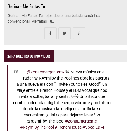
Gerina - Me Faltas Tu
Gerina - Me Faltas Tu Lejos de ser una balada romántica
convencional, Me faltas Tú…
!MIRA NUESTRO ÚLTIMO VIDEO!
@zonaemergentemx
🚨 Nueva música en el
radar 🚨 RAYmi by the Pool nos abre las puertas
a una nueva era con “I Invite You to Feel Good”, un
viaje entre el French House y el EDM vocal que nos
invita a soltar, bailar y sentir. ✨🐱 Un artista que
combina identidad digital, energía vibrante y un futuro
donde la música y la inteligencia artificial se
encuentran. ¿Listxs para dejarse llevar? 🎶
@raymi_by_the_pool
#ZonaEmergente
#RaymiByThePool
#FrenchHouse
#VocalEDM