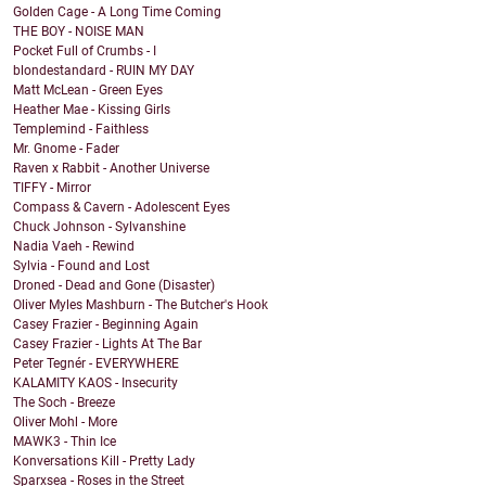
Golden Cage - A Long Time Coming
THE BOY - NOISE MAN
Pocket Full of Crumbs - I
blondestandard - RUIN MY DAY
Matt McLean - Green Eyes
Heather Mae - Kissing Girls
Templemind - Faithless
Mr. Gnome - Fader
Raven x Rabbit - Another Universe
TIFFY - Mirror
Compass & Cavern - Adolescent Eyes
Chuck Johnson - Sylvanshine
Nadia Vaeh - Rewind
Sylvia - Found and Lost
Droned - Dead and Gone (Disaster)
Oliver Myles Mashburn - The Butcher's Hook
Casey Frazier - Beginning Again
Casey Frazier - Lights At The Bar
Peter Tegnér - EVERYWHERE
KALAMITY KAOS - Insecurity
The Soch - Breeze
Oliver Mohl - More
MAWK3 - Thin Ice
Konversations Kill - Pretty Lady
Sparxsea - Roses in the Street