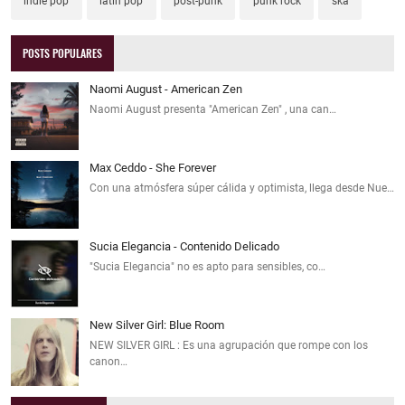
indie pop
latin pop
post-punk
punk rock
ska
POSTS POPULARES
Naomi August - American Zen
Naomi August presenta "American Zen" , una can…
Max Ceddo - She Forever
Con una atmósfera súper cálida y optimista, llega desde Nue…
Sucia Elegancia - Contenido Delicado
"Sucia Elegancia" no es apto para sensibles, co…
New Silver Girl: Blue Room
NEW SILVER GIRL : Es una agrupación que rompe con los
canon…