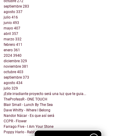
octubre
272
septiembre
283
agosto
337
julio
416
junio
493
mayo
407
abril
357
marzo
332
febrero
411
enero
361
2024
3940
diciembre
329
noviembre
381
octubre
403
septiembre
373
agosto
434
julio
329
¡Este irradiante proyecto será una luz que te guia...
TheProfessR - ONE TOUCH
Blair Small - Lunch By The Sea
Dave Whitty - Where I Belong
Nandor Nácar - Es que así será
CCPR - Flower
Farrago Five - I Am Your Stone
Poppy Harlo - Rabbit Hole