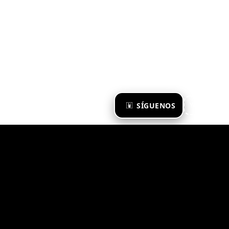
×
SÍGUENOS
Ya te sigo
Zona Emergente 2023
© ZONA EMERGENTE
TODOS LOS DERECHOS RESERVADOS