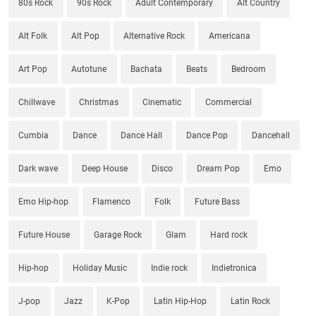
80s Rock
90s Rock
Adult Contemporary
Alt Country
Alt Folk
Alt Pop
Alternative Rock
Americana
Art Pop
Autotune
Bachata
Beats
Bedroom
Chillwave
Christmas
Cinematic
Commercial
Cumbia
Dance
Dance Hall
Dance Pop
Dancehall
Dark wave
Deep House
Disco
Dream Pop
Emo
Emo Hip-hop
Flamenco
Folk
Future Bass
Future House
Garage Rock
Glam
Hard rock
Hip-hop
Holiday Music
Indie rock
Indietronica
J-pop
Jazz
K-Pop
Latin Hip-Hop
Latin Rock