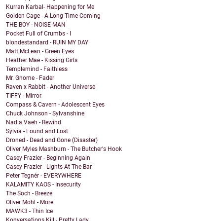
Kurran Karbal- Happening for Me
Golden Cage - A Long Time Coming
THE BOY - NOISE MAN
Pocket Full of Crumbs - I
blondestandard - RUIN MY DAY
Matt McLean - Green Eyes
Heather Mae - Kissing Girls
Templemind - Faithless
Mr. Gnome - Fader
Raven x Rabbit - Another Universe
TIFFY - Mirror
Compass & Cavern - Adolescent Eyes
Chuck Johnson - Sylvanshine
Nadia Vaeh - Rewind
Sylvia - Found and Lost
Droned - Dead and Gone (Disaster)
Oliver Myles Mashburn - The Butcher's Hook
Casey Frazier - Beginning Again
Casey Frazier - Lights At The Bar
Peter Tegnér - EVERYWHERE
KALAMITY KAOS - Insecurity
The Soch - Breeze
Oliver Mohl - More
MAWK3 - Thin Ice
Konversations Kill - Pretty Lady