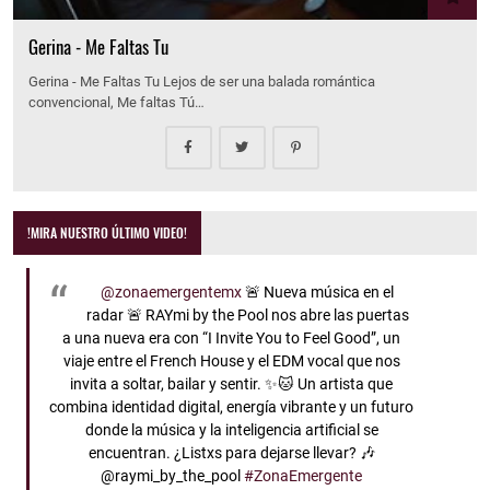
Gerina - Me Faltas Tu
Gerina - Me Faltas Tu Lejos de ser una balada romántica
convencional, Me faltas Tú…
!MIRA NUESTRO ÚLTIMO VIDEO!
@zonaemergentemx
🚨 Nueva música en el
radar 🚨 RAYmi by the Pool nos abre las puertas
a una nueva era con “I Invite You to Feel Good”, un
viaje entre el French House y el EDM vocal que nos
invita a soltar, bailar y sentir. ✨🐱 Un artista que
combina identidad digital, energía vibrante y un futuro
donde la música y la inteligencia artificial se
encuentran. ¿Listxs para dejarse llevar? 🎶
@raymi_by_the_pool
#ZonaEmergente