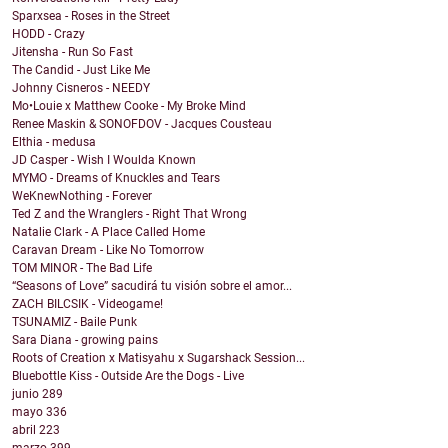
Sparxsea - Roses in the Street
HODD - Crazy
Jitensha - Run So Fast
The Candid - Just Like Me
Johnny Cisneros - NEEDY
Mo•Louie x Matthew Cooke - My Broke Mind
Renee Maskin & SONOFDOV - Jacques Cousteau
Elthia - medusa
JD Casper - Wish I Woulda Known
MYMO - Dreams of Knuckles and Tears
WeKnewNothing - Forever
Ted Z and the Wranglers - Right That Wrong
Natalie Clark - A Place Called Home
Caravan Dream - Like No Tomorrow
TOM MINOR - The Bad Life
“Seasons of Love” sacudirá tu visión sobre el amor...
ZACH BILCSIK - Videogame!
TSUNAMIZ - Baile Punk
Sara Diana - growing pains
Roots of Creation x Matisyahu x Sugarshack Session...
Bluebottle Kiss - Outside Are the Dogs - Live
junio
289
mayo
336
abril
223