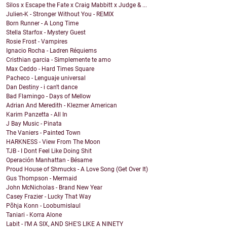
Silos x Escape the Fate x Craig Mabbitt x Judge & ...
Julien-K - Stronger Without You - REMIX
Born Runner - A Long Time
Stella Starfox - Mystery Guest
Rosie Frost - Vampires
Ignacio Rocha - Ladren Réquiems
Cristhian garcia - Simplemente te amo
Max Ceddo - Hard Times Square
Pacheco - Lenguaje universal
Dan Destiny - i can't dance
Bad Flamingo - Days of Mellow
Adrian And Meredith - Klezmer American
Karim Panzetta - All In
J Bay Music - Pinata
The Vaniers - Painted Town
HARKNESS - View From The Moon
TJB - I Dont Feel Like Doing Shit
Operación Manhattan - Bésame
Proud House of Shmucks - A Love Song (Get Over It)
Gus Thompson - Mermaid
John McNicholas - Brand New Year
Casey Frazier - Lucky That Way
Põhja Konn - Loobumislaul
Taniari - Korra Alone
Labit - I’M A SIX, AND SHE'S LIKE A NINETY