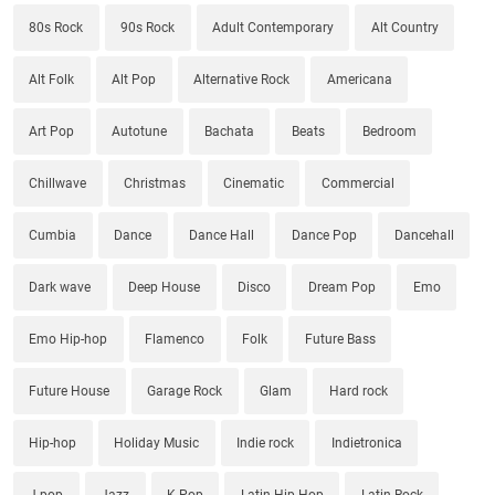
80s Rock
90s Rock
Adult Contemporary
Alt Country
Alt Folk
Alt Pop
Alternative Rock
Americana
Art Pop
Autotune
Bachata
Beats
Bedroom
Chillwave
Christmas
Cinematic
Commercial
Cumbia
Dance
Dance Hall
Dance Pop
Dancehall
Dark wave
Deep House
Disco
Dream Pop
Emo
Emo Hip-hop
Flamenco
Folk
Future Bass
Future House
Garage Rock
Glam
Hard rock
Hip-hop
Holiday Music
Indie rock
Indietronica
J-pop
Jazz
K-Pop
Latin Hip-Hop
Latin Rock