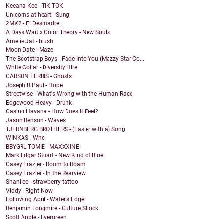
Keeana Kee - TIK TOK
Unicorns at heart - Sung
2MX2 - El Desmadre
A Days Wait x Color Theory - New Souls
Amelie Jat - blush
Moon Date - Maze
The Bootstrap Boys - Fade Into You (Mazzy Star Co...
White Collar - Diversity Hire
CARSON FERRIS - Ghosts
Joseph B Paul - Hope
Streetwise - What's Wrong with the Human Race
Edgewood Heavy - Drunk
Casino Havana - How Does It Feel?
Jason Benson - Waves
TJERNBERG BROTHERS - (Easier with a) Song
WINKAS - Who
BBYGRL TOMIE - MAXXXINE
Mark Edgar Stuart - New Kind of Blue
Casey Frazier - Room to Roam
Casey Frazier - In the Rearview
Shanilee - strawberry tattoo
Viddy - Right Now
Following April - Water's Edge
Benjamin Longmire - Culture Shock
Scott Apple - Evergreen