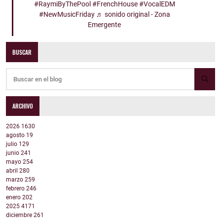
#RaymiByThePool
#FrenchHouse
#VocalEDM
#NewMusicFriday
♬ sonido original - Zona
Emergente
BUSCAR
ARCHIVO
2026
1630
agosto
19
julio
129
junio
241
mayo
254
abril
280
marzo
259
febrero
246
enero
202
2025
4171
diciembre
261