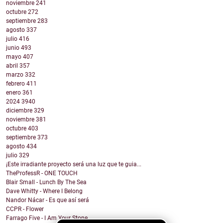
noviembre
241
octubre
272
septiembre
283
agosto
337
julio
416
junio
493
mayo
407
abril
357
marzo
332
febrero
411
enero
361
2024
3940
diciembre
329
noviembre
381
octubre
403
septiembre
373
agosto
434
julio
329
¡Este irradiante proyecto será una luz que te guia...
TheProfessR - ONE TOUCH
Blair Small - Lunch By The Sea
Dave Whitty - Where I Belong
Nandor Nácar - Es que así será
CCPR - Flower
Farrago Five - I Am Your Stone