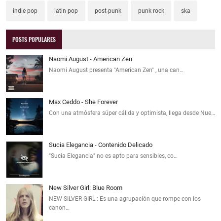
indie pop
latin pop
post-punk
punk rock
ska
POSTS POPULARES
Naomi August - American Zen
Naomi August presenta "American Zen" , una can…
Max Ceddo - She Forever
Con una atmósfera súper cálida y optimista, llega desde Nue…
Sucia Elegancia - Contenido Delicado
"Sucia Elegancia" no es apto para sensibles, co…
New Silver Girl: Blue Room
NEW SILVER GIRL : Es una agrupación que rompe con los
canon…