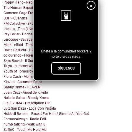
Poppy Harlo - Rabbit Hole
×
The Human Experience - THIS ISN'T REAL (and i call...
Cameron Sage From - You Won
BOH - Cuántica
FM Collective - BFD
the dt's - Tina (Live at Lakehouse Studios)
¡Sigue nuestro
Ray Levier - Uncharted Destiny
Lerocque - Savage
blog!
Mark Lettieri - Time After Time (Cyndi Lauper Cover)
Davis Gestiehr - High
Únete a la comunidad rockera y
colourshop - Florence
no te pierdas nada.
Skye Rocket - If Summer Had A Daughter
Talya - summer wind
SÍGUENOS
Youth of Tomorrow - Pleasure House Road
Flora Cash - Morning Comes
Kinzua - Common Fates
Gabby Onme - HEAVEN
Juan Cruz - Ángel del olvido
Natalie Gates - Bloody Knees
FREE ZUMA - Prescription Girl
Luiz San Daza - Loca Con Pistola
Hubbell Benson - Except For Him / Gimme All You Got
FormoeAlways - Radio Edit
numb talking - walk with u
SaffeK - Touch Me Hold Me