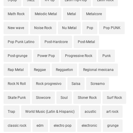
Math Rock
Melodic Metal
Metal
Metalcore
New wave
Noise Rock
Nu Metal
Pop
Pop PUNK
Pop Punk Latino
Post-Hardcore
Post-Metal
Post-grunge
Power Pop
Progressive Rock
Punk
Rap Metal
Reggae
Reggaeton
Regional mexicana
Rock N Roll
Rock progresivo
Salsa
Screamo
Skate Punk
Slowcore
Soul
Stoner Rock
Surf Rock
Trap
World Music (Latin & Hispanic)
acustic
art rock
classic rock
edm
electro pop
electronic
grunge