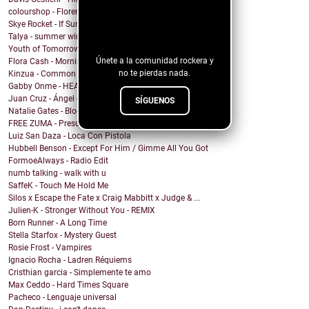
colourshop - Florence
¡Sigue nuestro
Skye Rocket - If Summer Had A Daughter
blog!
Talya - summer wind
Youth of Tomorrow - Pleasure House Road
Únete a la comunidad rockera y
Flora Cash - Morning Comes
no te pierdas nada.
Kinzua - Common Fates
Gabby Onme - HEAVEN
Juan Cruz - Ángel del olvido
SÍGUENOS
Natalie Gates - Bloody Knees
FREE ZUMA - Prescription Girl
Luiz San Daza - Loca Con Pistola
Hubbell Benson - Except For Him / Gimme All You Got
FormoeAlways - Radio Edit
numb talking - walk with u
SaffeK - Touch Me Hold Me
Silos x Escape the Fate x Craig Mabbitt x Judge & ...
Julien-K - Stronger Without You - REMIX
Born Runner - A Long Time
Stella Starfox - Mystery Guest
Rosie Frost - Vampires
Ignacio Rocha - Ladren Réquiems
Cristhian garcia - Simplemente te amo
Max Ceddo - Hard Times Square
Pacheco - Lenguaje universal