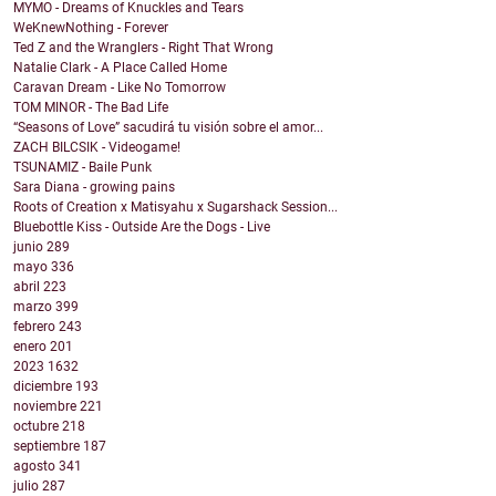
MYMO - Dreams of Knuckles and Tears
WeKnewNothing - Forever
Ted Z and the Wranglers - Right That Wrong
Natalie Clark - A Place Called Home
Caravan Dream - Like No Tomorrow
TOM MINOR - The Bad Life
“Seasons of Love” sacudirá tu visión sobre el amor...
ZACH BILCSIK - Videogame!
TSUNAMIZ - Baile Punk
Sara Diana - growing pains
Roots of Creation x Matisyahu x Sugarshack Session...
Bluebottle Kiss - Outside Are the Dogs - Live
junio
289
mayo
336
abril
223
marzo
399
febrero
243
enero
201
2023
1632
diciembre
193
noviembre
221
octubre
218
septiembre
187
agosto
341
julio
287