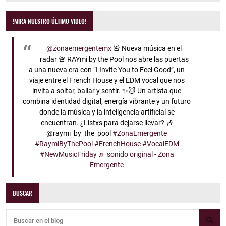
!MIRA NUESTRO ÚLTIMO VIDEO!
@zonaemergentemx
🚨 Nueva música en el
radar 🚨 RAYmi by the Pool nos abre las puertas
a una nueva era con “I Invite You to Feel Good”, un
viaje entre el French House y el EDM vocal que nos
invita a soltar, bailar y sentir. ✨🐱 Un artista que
combina identidad digital, energía vibrante y un futuro
donde la música y la inteligencia artificial se
encuentran. ¿Listxs para dejarse llevar? 🎶
@raymi_by_the_pool
#ZonaEmergente
#RaymiByThePool
#FrenchHouse
#VocalEDM
#NewMusicFriday
♬ sonido original - Zona
Emergente
BUSCAR