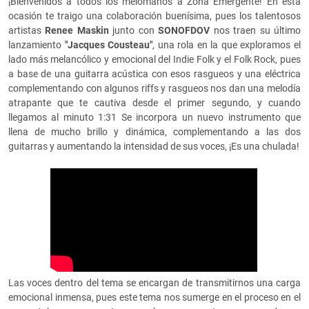
¡Bienvenidos a todos los melómanos a Zona Emergente! En esta
ocasión te traigo una colaboración buenísima, pues los talentosos
artistas
Renee Maskin
junto con
SONOFDOV
nos traen su último
lanzamiento
"Jacques Cousteau"
, una rola en la que exploramos el
lado más melancólico y emocional del Indie Folk y el Folk Rock, pues
a base de una guitarra acústica con esos rasgueos y una eléctrica
complementando con algunos riffs y rasgueos nos dan una melodía
atrapante que te cautiva desde el primer segundo, y cuando
llegamos al minuto 1:31 Se incorpora un nuevo instrumento que
llena de mucho brillo y dinámica, complementando a las dos
guitarras y aumentando la intensidad de sus voces, ¡Es una chulada!
Las voces dentro del tema se encargan de transmitirnos una carga
emocional inmensa, pues este tema nos sumerge en el proceso en el