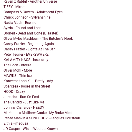
Raven x Rabbit - Another Universe
TIFFY - Mirror
Compass & Cavern - Adolescent Eyes
Chuck Johnson - Sylvanshine
Nadia Vaeh - Rewind
Sylvia - Found and Lost
Droned - Dead and Gone (Disaster)
Oliver Myles Mashburn - The Butcher's Hook
Casey Frazier - Beginning Again
Casey Frazier - Lights At The Bar
Peter Tegnér - EVERYWHERE
KALAMITY KAOS - Insecurity
The Soch - Breeze
Oliver Mohl - More
MAWK3 - Thin Ice
Konversations Kill - Pretty Lady
Sparxsea - Roses in the Street
HODD - Crazy
Jitensha - Run So Fast
The Candid - Just Like Me
Johnny Cisneros - NEEDY
Mo•Louie x Matthew Cooke - My Broke Mind
Renee Maskin & SONOFDOV - Jacques Cousteau
Elthia - medusa
JD Casper - Wish I Woulda Known