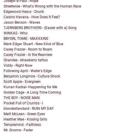
Joseph B Paul - Hope
Streetwise - What's Wrong with the Human Race
Edgewood Heavy - Drunk
Casino Havana - How Does It Feel?
Jason Benson - Waves
TJERNBERG BROTHERS - (Easier with a) Song
WINKAS - Who
BBYGRL TOMIE - MAXXXINE
Mark Edgar Stuart - New Kind of Blue
Casey Frazier - Room to Roam
Casey Frazier - In the Rearview
Shanilee - strawberry tattoo
Viddy - Right Now
Following April - Water's Edge
Benjamin Longmire - Culture Shock
Scott Apple - Evergreen
Kurran Karbal- Happening for Me
Golden Cage - A Long Time Coming
THE BOY - NOISE MAN
Pocket Full of Crumbs - I
blondestandard - RUIN MY DAY
Matt McLean - Green Eyes
Heather Mae - Kissing Girls
Templemind - Faithless
Mr. Gnome - Fader