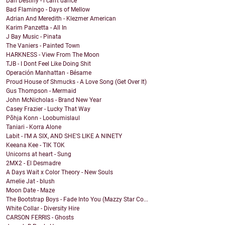
Dan Destiny - i can't dance
Bad Flamingo - Days of Mellow
Adrian And Meredith - Klezmer American
Karim Panzetta - All In
J Bay Music - Pinata
The Vaniers - Painted Town
HARKNESS - View From The Moon
TJB - I Dont Feel Like Doing Shit
Operación Manhattan - Bésame
Proud House of Shmucks - A Love Song (Get Over It)
Gus Thompson - Mermaid
John McNicholas - Brand New Year
Casey Frazier - Lucky That Way
Põhja Konn - Loobumislaul
Taniari - Korra Alone
Labit - I’M A SIX, AND SHE'S LIKE A NINETY
Keeana Kee - TIK TOK
Unicorns at heart - Sung
2MX2 - El Desmadre
A Days Wait x Color Theory - New Souls
Amelie Jat - blush
Moon Date - Maze
The Bootstrap Boys - Fade Into You (Mazzy Star Co...
White Collar - Diversity Hire
CARSON FERRIS - Ghosts