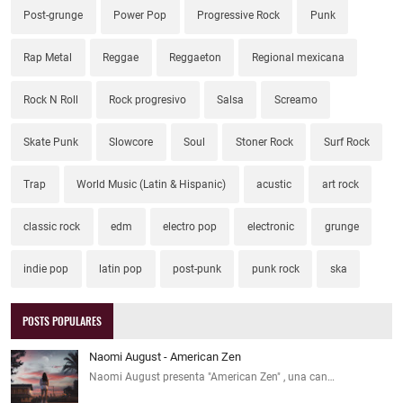
Post-grunge
Power Pop
Progressive Rock
Punk
Rap Metal
Reggae
Reggaeton
Regional mexicana
Rock N Roll
Rock progresivo
Salsa
Screamo
Skate Punk
Slowcore
Soul
Stoner Rock
Surf Rock
Trap
World Music (Latin & Hispanic)
acustic
art rock
classic rock
edm
electro pop
electronic
grunge
indie pop
latin pop
post-punk
punk rock
ska
POSTS POPULARES
Naomi August - American Zen
Naomi August presenta "American Zen" , una can…