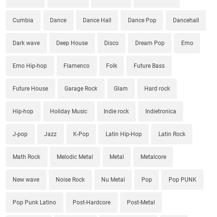
Cumbia
Dance
Dance Hall
Dance Pop
Dancehall
Dark wave
Deep House
Disco
Dream Pop
Emo
Emo Hip-hop
Flamenco
Folk
Future Bass
Future House
Garage Rock
Glam
Hard rock
Hip-hop
Holiday Music
Indie rock
Indietronica
J-pop
Jazz
K-Pop
Latin Hip-Hop
Latin Rock
Math Rock
Melodic Metal
Metal
Metalcore
New wave
Noise Rock
Nu Metal
Pop
Pop PUNK
Pop Punk Latino
Post-Hardcore
Post-Metal