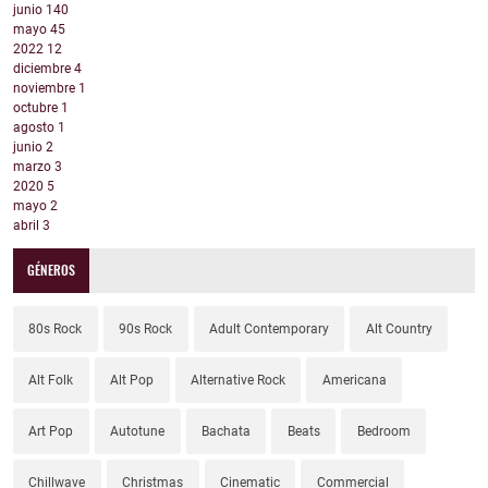
junio
140
mayo
45
2022
12
diciembre
4
noviembre
1
octubre
1
agosto
1
junio
2
marzo
3
2020
5
mayo
2
abril
3
GÉNEROS
80s Rock
90s Rock
Adult Contemporary
Alt Country
Alt Folk
Alt Pop
Alternative Rock
Americana
Art Pop
Autotune
Bachata
Beats
Bedroom
Chillwave
Christmas
Cinematic
Commercial