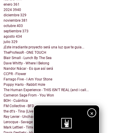
enero
361
2024
3940
diciembre
329
noviembre
381
octubre
403
septiembre
373
agosto
434
julio
329
¡Este irradiante proyecto será una luz que te guia...
TheProfessR - ONE TOUCH
Blair Small - Lunch By The Sea
Dave Whitty - Where I Belong
Nandor Nácar - Es que así será
CCPR - Flower
Farrago Five - I Am Your Stone
Poppy Harlo - Rabbit Hole
The Human Experience - THIS ISN'T REAL (and i call...
Cameron Sage From - You Won
BOH - Cuántica
FM Collective - BFD
the dt's - Tina (Live at Lakehouse Studios)
×
Ray Levier - Uncharted Destiny
Lerocque - Savage
Mark Lettieri - Time After Time (Cyndi Lauper Cover)
Davis Gestiehr - High