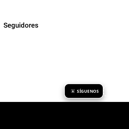
Seguidores
×
SÍGUENOS
Ya te sigo