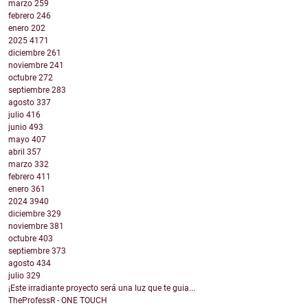
marzo
259
febrero
246
enero
202
2025
4171
diciembre
261
noviembre
241
octubre
272
septiembre
283
agosto
337
julio
416
junio
493
mayo
407
abril
357
marzo
332
febrero
411
enero
361
2024
3940
diciembre
329
noviembre
381
octubre
403
septiembre
373
agosto
434
julio
329
¡Este irradiante proyecto será una luz que te guia...
TheProfessR - ONE TOUCH