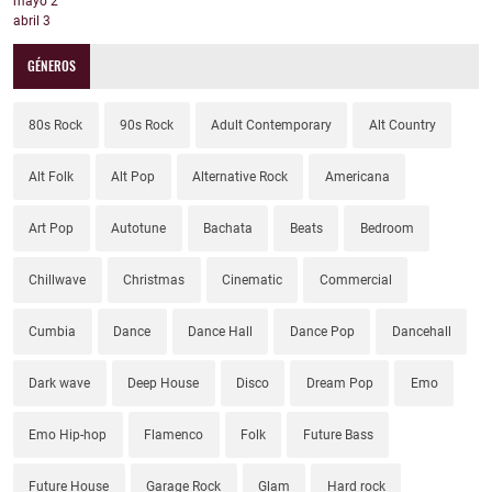
mayo
2
abril
3
GÉNEROS
80s Rock
90s Rock
Adult Contemporary
Alt Country
Alt Folk
Alt Pop
Alternative Rock
Americana
Art Pop
Autotune
Bachata
Beats
Bedroom
Chillwave
Christmas
Cinematic
Commercial
Cumbia
Dance
Dance Hall
Dance Pop
Dancehall
Dark wave
Deep House
Disco
Dream Pop
Emo
Emo Hip-hop
Flamenco
Folk
Future Bass
Future House
Garage Rock
Glam
Hard rock