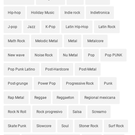
Hip-hop
Holiday Music
Indie rock
Indietronica
J-pop
Jazz
K-Pop
Latin Hip-Hop
Latin Rock
Math Rock
Melodic Metal
Metal
Metalcore
New wave
Noise Rock
Nu Metal
Pop
Pop PUNK
Pop Punk Latino
Post-Hardcore
Post-Metal
Post-grunge
Power Pop
Progressive Rock
Punk
Rap Metal
Reggae
Reggaeton
Regional mexicana
Rock N Roll
Rock progresivo
Salsa
Screamo
Skate Punk
Slowcore
Soul
Stoner Rock
Surf Rock