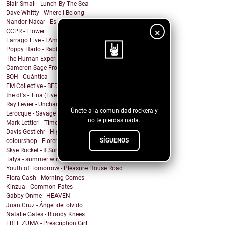
Blair Small - Lunch By The Sea
Dave Whitty - Where I Belong
Nandor Nácar - Es que así será
×
CCPR - Flower
Farrago Five - I Am Your Stone
Poppy Harlo - Rabbit Hole
The Human Experience - THIS ISN'T REAL (and i call...
Cameron Sage From - You Won
BOH - Cuántica
¡Sigue nuestro
FM Collective - BFD
blog!
the dt's - Tina (Live at Lakehouse Studios)
Ray Levier - Uncharted Destiny
Únete a la comunidad rockera y
Lerocque - Savage
no te pierdas nada.
Mark Lettieri - Time After Time (Cyndi Lauper Cover)
Davis Gestiehr - High
SÍGUENOS
colourshop - Florence
Skye Rocket - If Summer Had A Daughter
Talya - summer wind
Youth of Tomorrow - Pleasure House Road
Flora Cash - Morning Comes
Kinzua - Common Fates
Gabby Onme - HEAVEN
Juan Cruz - Ángel del olvido
Natalie Gates - Bloody Knees
FREE ZUMA - Prescription Girl