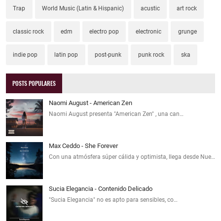
Trap
World Music (Latin & Hispanic)
acustic
art rock
classic rock
edm
electro pop
electronic
grunge
indie pop
latin pop
post-punk
punk rock
ska
POSTS POPULARES
Naomi August - American Zen
Naomi August presenta "American Zen" , una can…
Max Ceddo - She Forever
Con una atmósfera súper cálida y optimista, llega desde Nue…
Sucia Elegancia - Contenido Delicado
"Sucia Elegancia" no es apto para sensibles, co…