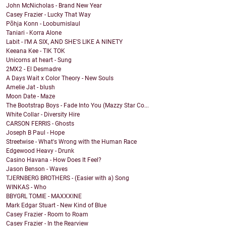
John McNicholas - Brand New Year
Casey Frazier - Lucky That Way
Põhja Konn - Loobumislaul
Taniari - Korra Alone
Labit - I’M A SIX, AND SHE'S LIKE A NINETY
Keeana Kee - TIK TOK
Unicorns at heart - Sung
2MX2 - El Desmadre
A Days Wait x Color Theory - New Souls
Amelie Jat - blush
Moon Date - Maze
The Bootstrap Boys - Fade Into You (Mazzy Star Co...
White Collar - Diversity Hire
CARSON FERRIS - Ghosts
Joseph B Paul - Hope
Streetwise - What's Wrong with the Human Race
Edgewood Heavy - Drunk
Casino Havana - How Does It Feel?
Jason Benson - Waves
TJERNBERG BROTHERS - (Easier with a) Song
WINKAS - Who
BBYGRL TOMIE - MAXXXINE
Mark Edgar Stuart - New Kind of Blue
Casey Frazier - Room to Roam
Casey Frazier - In the Rearview