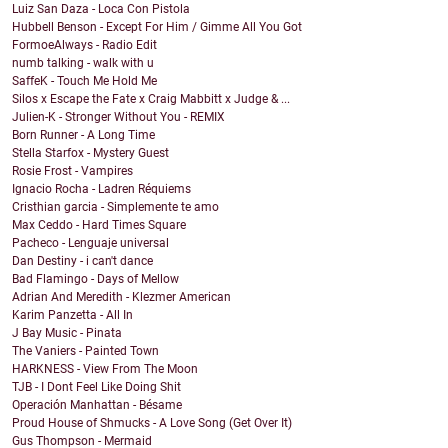
Luiz San Daza - Loca Con Pistola
Hubbell Benson - Except For Him / Gimme All You Got
FormoeAlways - Radio Edit
numb talking - walk with u
SaffeK - Touch Me Hold Me
Silos x Escape the Fate x Craig Mabbitt x Judge & ...
Julien-K - Stronger Without You - REMIX
Born Runner - A Long Time
Stella Starfox - Mystery Guest
Rosie Frost - Vampires
Ignacio Rocha - Ladren Réquiems
Cristhian garcia - Simplemente te amo
Max Ceddo - Hard Times Square
Pacheco - Lenguaje universal
Dan Destiny - i can't dance
Bad Flamingo - Days of Mellow
Adrian And Meredith - Klezmer American
Karim Panzetta - All In
J Bay Music - Pinata
The Vaniers - Painted Town
HARKNESS - View From The Moon
TJB - I Dont Feel Like Doing Shit
Operación Manhattan - Bésame
Proud House of Shmucks - A Love Song (Get Over It)
Gus Thompson - Mermaid