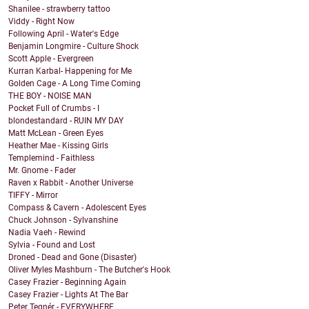
Shanilee - strawberry tattoo
Viddy - Right Now
Following April - Water's Edge
Benjamin Longmire - Culture Shock
Scott Apple - Evergreen
Kurran Karbal- Happening for Me
Golden Cage - A Long Time Coming
THE BOY - NOISE MAN
Pocket Full of Crumbs - I
blondestandard - RUIN MY DAY
Matt McLean - Green Eyes
Heather Mae - Kissing Girls
Templemind - Faithless
Mr. Gnome - Fader
Raven x Rabbit - Another Universe
TIFFY - Mirror
Compass & Cavern - Adolescent Eyes
Chuck Johnson - Sylvanshine
Nadia Vaeh - Rewind
Sylvia - Found and Lost
Droned - Dead and Gone (Disaster)
Oliver Myles Mashburn - The Butcher's Hook
Casey Frazier - Beginning Again
Casey Frazier - Lights At The Bar
Peter Tegnér - EVERYWHERE