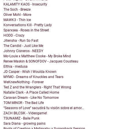
KALAMITY KAOS - Insecurity
The Soch - Breeze
Oliver Mohl - More
MAWK3 - Thin Ice
Konversations Kill - Pretty Lady
Sparxsea - Roses in the Street
HODD - Crazy
Jitensha - Run So Fast
The Candid - Just Like Me
Johnny Cisneros - NEEDY
Mo•Louie x Matthew Cooke - My Broke Mind
Renee Maskin & SONOFDOV - Jacques Cousteau
Elthia - medusa
JD Casper - Wish I Woulda Known
MYMO - Dreams of Knuckles and Tears
WeKnewNothing - Forever
Ted Z and the Wranglers - Right That Wrong
Natalie Clark - A Place Called Home
Caravan Dream - Like No Tomorrow
TOM MINOR - The Bad Life
“Seasons of Love” sacudirá tu visión sobre el amor...
ZACH BILCSIK - Videogame!
TSUNAMIZ - Baile Punk
Sara Diana - growing pains
Roots of Creation x Matisyahu x Sugarshack Session...