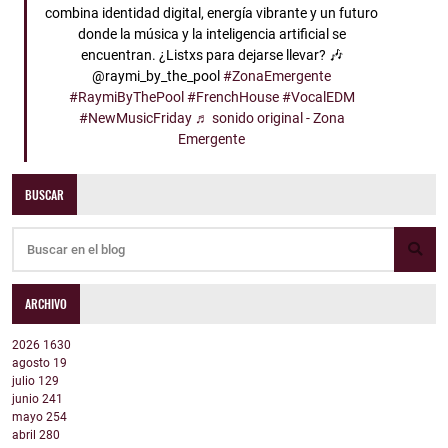
combina identidad digital, energía vibrante y un futuro
donde la música y la inteligencia artificial se
encuentran. ¿Listxs para dejarse llevar? 🎶
@raymi_by_the_pool
#ZonaEmergente
#RaymiByThePool
#FrenchHouse
#VocalEDM
#NewMusicFriday
♬ sonido original - Zona
Emergente
BUSCAR
ARCHIVO
2026
1630
agosto
19
julio
129
junio
241
mayo
254
abril
280