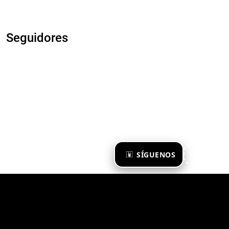
Seguidores
×
SÍGUENOS
Ya te sigo