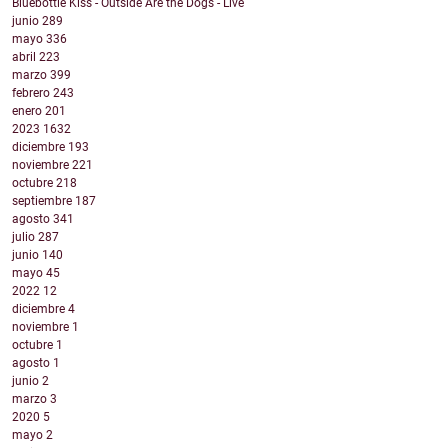
Bluebottle Kiss - Outside Are the Dogs - Live
junio
289
mayo
336
abril
223
marzo
399
febrero
243
enero
201
2023
1632
diciembre
193
noviembre
221
octubre
218
septiembre
187
agosto
341
julio
287
junio
140
mayo
45
2022
12
diciembre
4
noviembre
1
octubre
1
agosto
1
junio
2
marzo
3
2020
5
mayo
2