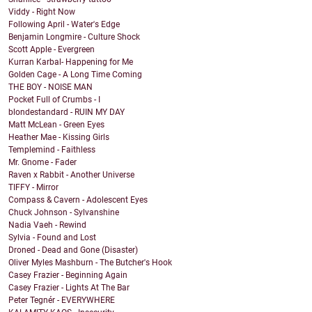
Viddy - Right Now
Following April - Water's Edge
Benjamin Longmire - Culture Shock
Scott Apple - Evergreen
Kurran Karbal- Happening for Me
Golden Cage - A Long Time Coming
THE BOY - NOISE MAN
Pocket Full of Crumbs - I
blondestandard - RUIN MY DAY
Matt McLean - Green Eyes
Heather Mae - Kissing Girls
Templemind - Faithless
Mr. Gnome - Fader
Raven x Rabbit - Another Universe
TIFFY - Mirror
Compass & Cavern - Adolescent Eyes
Chuck Johnson - Sylvanshine
Nadia Vaeh - Rewind
Sylvia - Found and Lost
Droned - Dead and Gone (Disaster)
Oliver Myles Mashburn - The Butcher's Hook
Casey Frazier - Beginning Again
Casey Frazier - Lights At The Bar
Peter Tegnér - EVERYWHERE