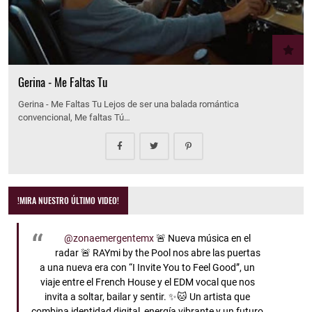
Gerina - Me Faltas Tu
Gerina - Me Faltas Tu Lejos de ser una balada romántica
convencional, Me faltas Tú…
!MIRA NUESTRO ÚLTIMO VIDEO!
@zonaemergentemx
🚨 Nueva música en el
radar 🚨 RAYmi by the Pool nos abre las puertas
a una nueva era con “I Invite You to Feel Good”, un
viaje entre el French House y el EDM vocal que nos
invita a soltar, bailar y sentir. ✨🐱 Un artista que
combina identidad digital, energía vibrante y un futuro