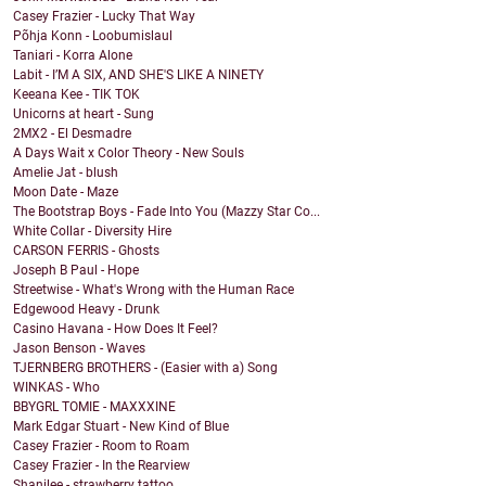
Casey Frazier - Lucky That Way
Põhja Konn - Loobumislaul
Taniari - Korra Alone
Labit - I’M A SIX, AND SHE'S LIKE A NINETY
Keeana Kee - TIK TOK
Unicorns at heart - Sung
2MX2 - El Desmadre
A Days Wait x Color Theory - New Souls
Amelie Jat - blush
Moon Date - Maze
The Bootstrap Boys - Fade Into You (Mazzy Star Co...
White Collar - Diversity Hire
CARSON FERRIS - Ghosts
Joseph B Paul - Hope
Streetwise - What's Wrong with the Human Race
Edgewood Heavy - Drunk
Casino Havana - How Does It Feel?
Jason Benson - Waves
TJERNBERG BROTHERS - (Easier with a) Song
WINKAS - Who
BBYGRL TOMIE - MAXXXINE
Mark Edgar Stuart - New Kind of Blue
Casey Frazier - Room to Roam
Casey Frazier - In the Rearview
Shanilee - strawberry tattoo