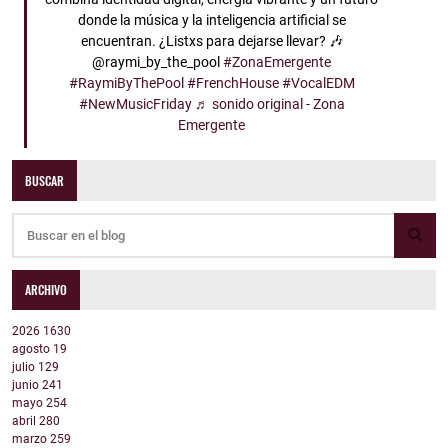
donde la música y la inteligencia artificial se
encuentran. ¿Listxs para dejarse llevar? 🎶
@raymi_by_the_pool
#ZonaEmergente
#RaymiByThePool
#FrenchHouse
#VocalEDM
#NewMusicFriday
♬ sonido original - Zona
Emergente
BUSCAR
ARCHIVO
2026
1630
agosto
19
julio
129
junio
241
mayo
254
abril
280
marzo
259