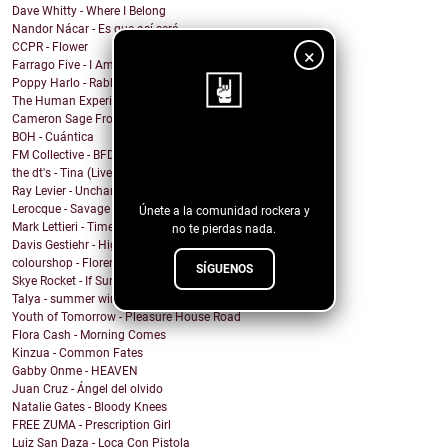
Dave Whitty - Where I Belong
Nandor Nácar - Es que así será
CCPR - Flower
×
Farrago Five - I Am Your Stone
Poppy Harlo - Rabbit Hole
The Human Experience - THIS ISN'T REAL (and i call...
Cameron Sage From - You Won
BOH - Cuántica
¡Sigue nuestro
FM Collective - BFD
the dt's - Tina (Live at Lakehouse Studios)
blog!
Ray Levier - Uncharted Destiny
Lerocque - Savage
Únete a la comunidad rockera y
Mark Lettieri - Time After Time (Cyndi Lauper Cover)
no te pierdas nada.
Davis Gestiehr - High
colourshop - Florence
SÍGUENOS
Skye Rocket - If Summer Had A Daughter
Talya - summer wind
Youth of Tomorrow - Pleasure House Road
Flora Cash - Morning Comes
Kinzua - Common Fates
Gabby Onme - HEAVEN
Juan Cruz - Ángel del olvido
Natalie Gates - Bloody Knees
FREE ZUMA - Prescription Girl
Luiz San Daza - Loca Con Pistola