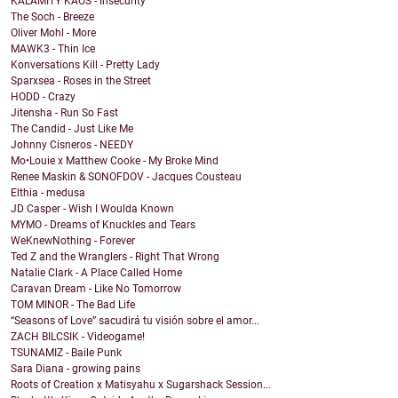
KALAMITY KAOS - Insecurity
The Soch - Breeze
Oliver Mohl - More
MAWK3 - Thin Ice
Konversations Kill - Pretty Lady
Sparxsea - Roses in the Street
HODD - Crazy
Jitensha - Run So Fast
The Candid - Just Like Me
Johnny Cisneros - NEEDY
Mo•Louie x Matthew Cooke - My Broke Mind
Renee Maskin & SONOFDOV - Jacques Cousteau
Elthia - medusa
JD Casper - Wish I Woulda Known
MYMO - Dreams of Knuckles and Tears
WeKnewNothing - Forever
Ted Z and the Wranglers - Right That Wrong
Natalie Clark - A Place Called Home
Caravan Dream - Like No Tomorrow
TOM MINOR - The Bad Life
“Seasons of Love” sacudirá tu visión sobre el amor...
ZACH BILCSIK - Videogame!
TSUNAMIZ - Baile Punk
Sara Diana - growing pains
Roots of Creation x Matisyahu x Sugarshack Session...