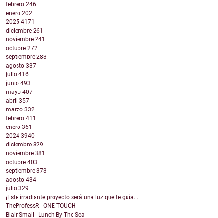
febrero
246
enero
202
2025
4171
diciembre
261
noviembre
241
octubre
272
septiembre
283
agosto
337
julio
416
junio
493
mayo
407
abril
357
marzo
332
febrero
411
enero
361
2024
3940
diciembre
329
noviembre
381
octubre
403
septiembre
373
agosto
434
julio
329
¡Este irradiante proyecto será una luz que te guia...
TheProfessR - ONE TOUCH
Blair Small - Lunch By The Sea