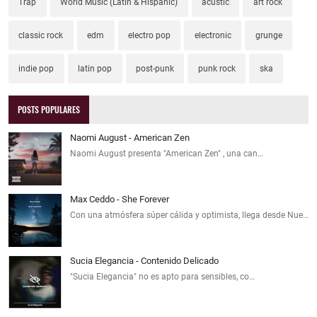
Trap
World Music (Latin & Hispanic)
acustic
art rock
classic rock
edm
electro pop
electronic
grunge
indie pop
latin pop
post-punk
punk rock
ska
POSTS POPULARES
Naomi August - American Zen
Naomi August presenta "American Zen" , una can…
Max Ceddo - She Forever
Con una atmósfera súper cálida y optimista, llega desde Nue…
Sucia Elegancia - Contenido Delicado
"Sucia Elegancia" no es apto para sensibles, co…