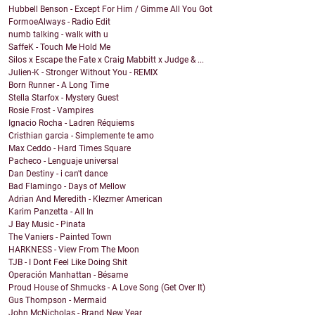
Hubbell Benson - Except For Him / Gimme All You Got
FormoeAlways - Radio Edit
numb talking - walk with u
SaffeK - Touch Me Hold Me
Silos x Escape the Fate x Craig Mabbitt x Judge & ...
Julien-K - Stronger Without You - REMIX
Born Runner - A Long Time
Stella Starfox - Mystery Guest
Rosie Frost - Vampires
Ignacio Rocha - Ladren Réquiems
Cristhian garcia - Simplemente te amo
Max Ceddo - Hard Times Square
Pacheco - Lenguaje universal
Dan Destiny - i can't dance
Bad Flamingo - Days of Mellow
Adrian And Meredith - Klezmer American
Karim Panzetta - All In
J Bay Music - Pinata
The Vaniers - Painted Town
HARKNESS - View From The Moon
TJB - I Dont Feel Like Doing Shit
Operación Manhattan - Bésame
Proud House of Shmucks - A Love Song (Get Over It)
Gus Thompson - Mermaid
John McNicholas - Brand New Year