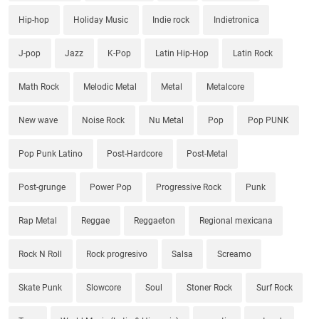
Hip-hop
Holiday Music
Indie rock
Indietronica
J-pop
Jazz
K-Pop
Latin Hip-Hop
Latin Rock
Math Rock
Melodic Metal
Metal
Metalcore
New wave
Noise Rock
Nu Metal
Pop
Pop PUNK
Pop Punk Latino
Post-Hardcore
Post-Metal
Post-grunge
Power Pop
Progressive Rock
Punk
Rap Metal
Reggae
Reggaeton
Regional mexicana
Rock N Roll
Rock progresivo
Salsa
Screamo
Skate Punk
Slowcore
Soul
Stoner Rock
Surf Rock