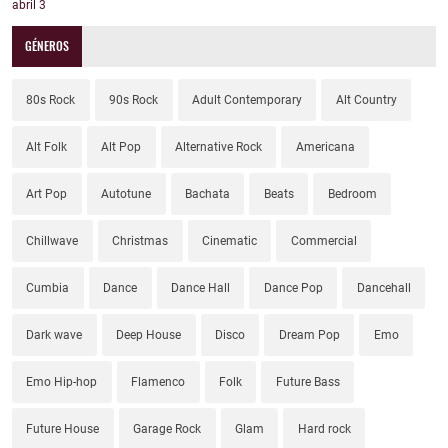
abril
3
GÉNEROS
80s Rock
90s Rock
Adult Contemporary
Alt Country
Alt Folk
Alt Pop
Alternative Rock
Americana
Art Pop
Autotune
Bachata
Beats
Bedroom
Chillwave
Christmas
Cinematic
Commercial
Cumbia
Dance
Dance Hall
Dance Pop
Dancehall
Dark wave
Deep House
Disco
Dream Pop
Emo
Emo Hip-hop
Flamenco
Folk
Future Bass
Future House
Garage Rock
Glam
Hard rock