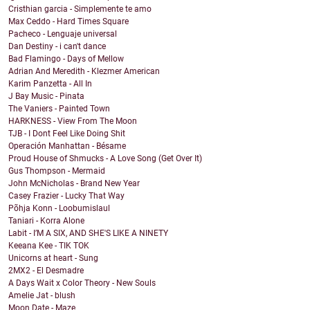
Cristhian garcia - Simplemente te amo
Max Ceddo - Hard Times Square
Pacheco - Lenguaje universal
Dan Destiny - i can't dance
Bad Flamingo - Days of Mellow
Adrian And Meredith - Klezmer American
Karim Panzetta - All In
J Bay Music - Pinata
The Vaniers - Painted Town
HARKNESS - View From The Moon
TJB - I Dont Feel Like Doing Shit
Operación Manhattan - Bésame
Proud House of Shmucks - A Love Song (Get Over It)
Gus Thompson - Mermaid
John McNicholas - Brand New Year
Casey Frazier - Lucky That Way
Põhja Konn - Loobumislaul
Taniari - Korra Alone
Labit - I’M A SIX, AND SHE'S LIKE A NINETY
Keeana Kee - TIK TOK
Unicorns at heart - Sung
2MX2 - El Desmadre
A Days Wait x Color Theory - New Souls
Amelie Jat - blush
Moon Date - Maze