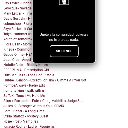
Ray Levier - Uncharted Destiny
Lerocque - Savage
Mark Lettieri - Time After Time (Cyndi Lauper Cover)
¡Sigue nuestro
Davis Gestiehr - High
colourshop - Florence
blog!
Skye Rocket - If Summer Had A Daughter
Talya - summer wind
Únete a la comunidad rockera y
Youth of Tomorrow - Pleasure House Road
no te pierdas nada.
Flora Cash - Morning Comes
Kinzua - Common Fates
SÍGUENOS
Gabby Onme - HEAVEN
Juan Cruz - Ángel del olvido
Natalie Gates - Bloody Knees
FREE ZUMA - Prescription Girl
Luiz San Daza - Loca Con Pistola
Hubbell Benson - Except For Him / Gimme All You Got
FormoeAlways - Radio Edit
numb talking - walk with u
SaffeK - Touch Me Hold Me
Silos x Escape the Fate x Craig Mabbitt x Judge & ...
Julien-K - Stronger Without You - REMIX
Born Runner - A Long Time
Stella Starfox - Mystery Guest
Rosie Frost - Vampires
Ignacio Rocha - Ladren Réquiems