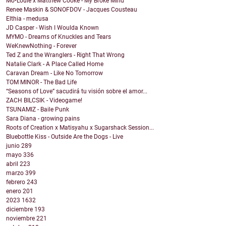
Mo•Louie x Matthew Cooke - My Broke Mind
Renee Maskin & SONOFDOV - Jacques Cousteau
Elthia - medusa
JD Casper - Wish I Woulda Known
MYMO - Dreams of Knuckles and Tears
WeKnewNothing - Forever
Ted Z and the Wranglers - Right That Wrong
Natalie Clark - A Place Called Home
Caravan Dream - Like No Tomorrow
TOM MINOR - The Bad Life
“Seasons of Love” sacudirá tu visión sobre el amor...
ZACH BILCSIK - Videogame!
TSUNAMIZ - Baile Punk
Sara Diana - growing pains
Roots of Creation x Matisyahu x Sugarshack Session...
Bluebottle Kiss - Outside Are the Dogs - Live
junio
289
mayo
336
abril
223
marzo
399
febrero
243
enero
201
2023
1632
diciembre
193
noviembre
221