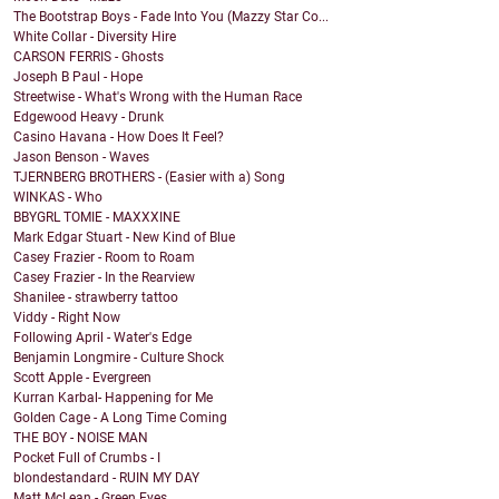
The Bootstrap Boys - Fade Into You (Mazzy Star Co...
White Collar - Diversity Hire
CARSON FERRIS - Ghosts
Joseph B Paul - Hope
Streetwise - What's Wrong with the Human Race
Edgewood Heavy - Drunk
Casino Havana - How Does It Feel?
Jason Benson - Waves
TJERNBERG BROTHERS - (Easier with a) Song
WINKAS - Who
BBYGRL TOMIE - MAXXXINE
Mark Edgar Stuart - New Kind of Blue
Casey Frazier - Room to Roam
Casey Frazier - In the Rearview
Shanilee - strawberry tattoo
Viddy - Right Now
Following April - Water's Edge
Benjamin Longmire - Culture Shock
Scott Apple - Evergreen
Kurran Karbal- Happening for Me
Golden Cage - A Long Time Coming
THE BOY - NOISE MAN
Pocket Full of Crumbs - I
blondestandard - RUIN MY DAY
Matt McLean - Green Eyes