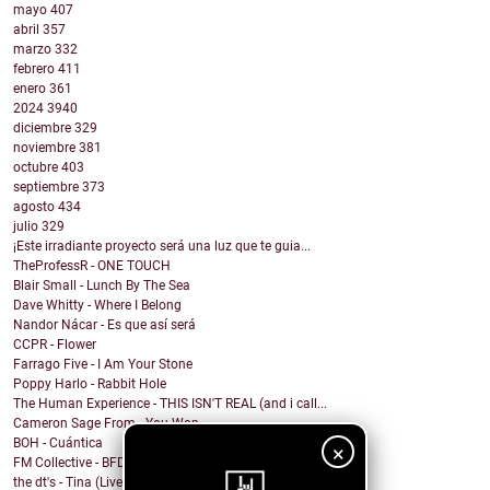
mayo
407
abril
357
marzo
332
febrero
411
enero
361
2024
3940
diciembre
329
noviembre
381
octubre
403
septiembre
373
agosto
434
julio
329
¡Este irradiante proyecto será una luz que te guia...
TheProfessR - ONE TOUCH
Blair Small - Lunch By The Sea
Dave Whitty - Where I Belong
Nandor Nácar - Es que así será
CCPR - Flower
Farrago Five - I Am Your Stone
Poppy Harlo - Rabbit Hole
The Human Experience - THIS ISN'T REAL (and i call...
Cameron Sage From - You Won
BOH - Cuántica
×
FM Collective - BFD
the dt's - Tina (Live at Lakehouse Studios)