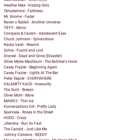
Heather Mae - Kissing Girls
Templemind - Faithless
Mr. Gnome - Fader
Raven x Rabbit - Another Universe
TIFFY - Mirror
Compass & Cavern - Adolescent Eyes
Chuck Johnson - Sylvanshine
Nadia Vaeh - Rewind
Sylvia - Found and Lost
Droned - Dead and Gone (Disaster)
Oliver Myles Mashburn - The Butcher's Hook
Casey Frazier - Beginning Again
Casey Frazier - Lights At The Bar
Peter Tegnér - EVERYWHERE
KALAMITY KAOS - Insecurity
The Soch - Breeze
Oliver Mohl - More
MAWK3 - Thin Ice
Konversations Kill - Pretty Lady
Sparxsea - Roses in the Street
HODD - Crazy
Jitensha - Run So Fast
The Candid - Just Like Me
Johnny Cisneros - NEEDY