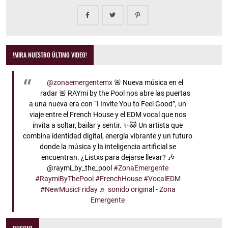
!MIRA NUESTRO ÚLTIMO VIDEO!
@zonaemergentemx
🚨 Nueva música en el
radar 🚨 RAYmi by the Pool nos abre las puertas
a una nueva era con “I Invite You to Feel Good”, un
viaje entre el French House y el EDM vocal que nos
invita a soltar, bailar y sentir. ✨🐱 Un artista que
combina identidad digital, energía vibrante y un futuro
donde la música y la inteligencia artificial se
encuentran. ¿Listxs para dejarse llevar? 🎶
@raymi_by_the_pool
#ZonaEmergente
#RaymiByThePool
#FrenchHouse
#VocalEDM
#NewMusicFriday
♬ sonido original - Zona
Emergente