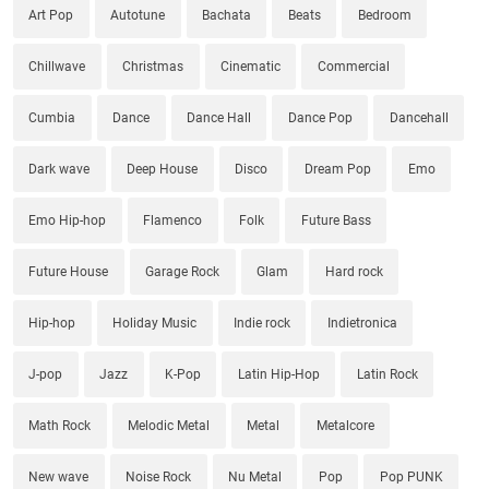
Art Pop
Autotune
Bachata
Beats
Bedroom
Chillwave
Christmas
Cinematic
Commercial
Cumbia
Dance
Dance Hall
Dance Pop
Dancehall
Dark wave
Deep House
Disco
Dream Pop
Emo
Emo Hip-hop
Flamenco
Folk
Future Bass
Future House
Garage Rock
Glam
Hard rock
Hip-hop
Holiday Music
Indie rock
Indietronica
J-pop
Jazz
K-Pop
Latin Hip-Hop
Latin Rock
Math Rock
Melodic Metal
Metal
Metalcore
New wave
Noise Rock
Nu Metal
Pop
Pop PUNK