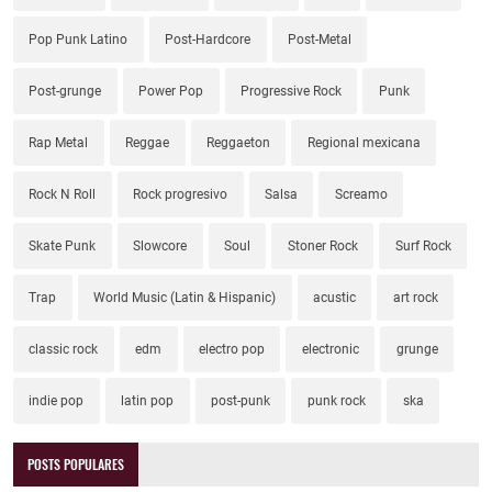
Pop Punk Latino
Post-Hardcore
Post-Metal
Post-grunge
Power Pop
Progressive Rock
Punk
Rap Metal
Reggae
Reggaeton
Regional mexicana
Rock N Roll
Rock progresivo
Salsa
Screamo
Skate Punk
Slowcore
Soul
Stoner Rock
Surf Rock
Trap
World Music (Latin & Hispanic)
acustic
art rock
classic rock
edm
electro pop
electronic
grunge
indie pop
latin pop
post-punk
punk rock
ska
POSTS POPULARES