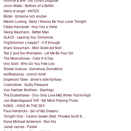
monroe & she - Our Love's Disguise
Jovin Webb - Bottom of a Bottle
deiny el angel - ANTES
Bödel - Grisarna och snuten
Maxim Ludwig - Baby I Wanna Be Your Lover Tonight
Felipe Havranek - Hoy Voy a Verte
Georg Neumann - Better Man
SLACK - Leaving You Tomorrow
YngSolomon x happy? - U R Enough
Imani Assumani - Mon Soleil est Noir
Ted Z and the Wranglers - Let Me Be Your Sin
The Moonstones - Calls It A Day
Uno Gold - Why Do You Feel Low
Slower Avenue - Somehow, Sometime
wolfbabycup - crunch bowl
Dogwood Tales - driver's side fantasy
Cosmoliner - Guilty Pleasure
Von Hertzen Brothers - Starlings
The Duskwhales - (You Only Love Me) When You're High
Jon Brændsgaard Toft - My Mind Playing Tricks
KONG. - HOLE IN THE SKY.
Paul Hendricks - Girl of My Dreams
Tonight Only - Casino Queen (feat. Phoebe Scott & ...
Dana Michael Anderson - Run Dry
Jared James - Pastel