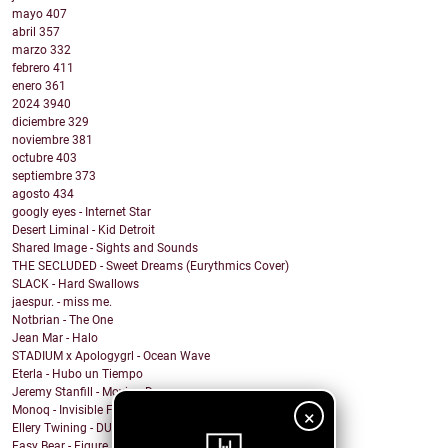
mayo
407
abril
357
marzo
332
febrero
411
enero
361
2024
3940
diciembre
329
noviembre
381
octubre
403
septiembre
373
agosto
434
googly eyes - Internet Star
Desert Liminal - Kid Detroit
Shared Image - Sights and Sounds
THE SECLUDED - Sweet Dreams (Eurythmics Cover)
SLACK - Hard Swallows
jaespur. - miss me.
Notbrian - The One
Jean Mar - Halo
STADIUM x Apologygrl - Ocean Wave
Eterla - Hubo un Tiempo
Jeremy Stanfill - Moving Day
Monoq - Invisible Finish Line
×
Ellery Twining - DUSTY SPRINGFIELD'S RECORD COLLEC...
Easy Bear - Figure It Out