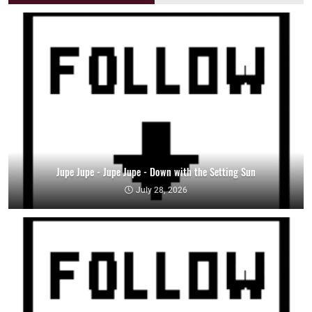
Jupe Jupe - Jupe Jupe - Down with the Setting Sun
July 28, 2026