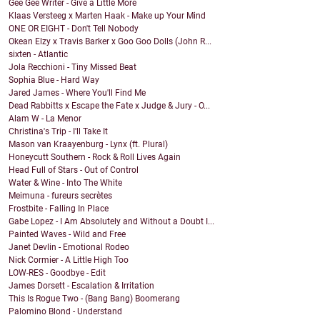
Gee Gee Writer - Give a Little More
Klaas Versteeg x Marten Haak - Make up Your Mind
ONE OR EIGHT - Don't Tell Nobody
Okean Elzy x Travis Barker x Goo Goo Dolls (John R...
sixten - Atlantic
Jola Recchioni - Tiny Missed Beat
Sophia Blue - Hard Way
Jared James - Where You'll Find Me
Dead Rabbitts x Escape the Fate x Judge & Jury - O...
Alam W - La Menor
Christina's Trip - I'll Take It
Mason van Kraayenburg - Lynx (ft. Plural)
Honeycutt Southern - Rock & Roll Lives Again
Head Full of Stars - Out of Control
Water & Wine - Into The White
Meimuna - fureurs secrètes
Frostbite - Falling In Place
Gabe Lopez - I Am Absolutely and Without a Doubt I...
Painted Waves - Wild and Free
Janet Devlin - Emotional Rodeo
Nick Cormier - A Little High Too
LOW-RES - Goodbye - Edit
James Dorsett - Escalation & Irritation
This Is Rogue Two - (Bang Bang) Boomerang
Palomino Blond - Understand