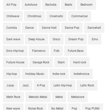
Art Pop
Autotune
Bachata
Beats
Bedroom
Chillwave
Christmas
Cinematic
Commercial
Cumbia
Dance
Dance Hall
Dance Pop
Dancehall
Dark wave
Deep House
Disco
Dream Pop
Emo
Emo Hip-hop
Flamenco
Folk
Future Bass
Future House
Garage Rock
Glam
Hard rock
Hip-hop
Holiday Music
Indie rock
Indietronica
J-pop
Jazz
K-Pop
Latin Hip-Hop
Latin Rock
Math Rock
Melodic Metal
Metal
Metalcore
New wave
Noise Rock
Nu Metal
Pop
Pop PUNK