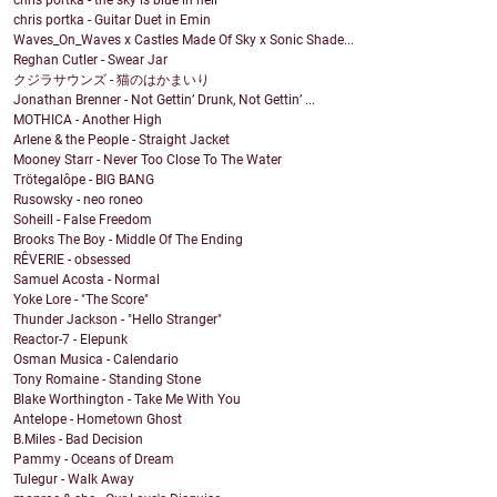
chris portka - the sky is blue in hell
chris portka - Guitar Duet in Emin
Waves_On_Waves x Castles Made Of Sky x Sonic Shade...
Reghan Cutler - Swear Jar
クジラサウンズ - 猫のはかまいり
Jonathan Brenner - Not Gettin’ Drunk, Not Gettin’ ...
MOTHICA - Another High
Arlene & the People - Straight Jacket
Mooney Starr - Never Too Close To The Water
Trötegalôpe - BIG BANG
Rusowsky - neo roneo
Soheill - False Freedom
Brooks The Boy - Middle Of The Ending
RÊVERIE - obsessed
Samuel Acosta - Normal
Yoke Lore - "The Score"
Thunder Jackson - "Hello Stranger"
Reactor-7 - Elepunk
Osman Musica - Calendario
Tony Romaine - Standing Stone
Blake Worthington - Take Me With You
Antelope - Hometown Ghost
B.Miles - Bad Decision
Pammy - Oceans of Dream
Tulegur - Walk Away