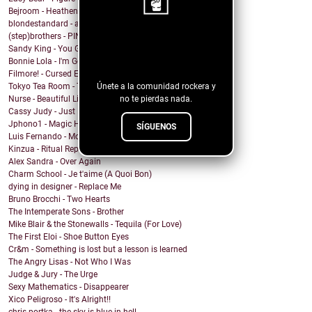
Bejroom - Heathens
blondestandard - arms of another
(step)brothers - PINOT NOIR
¡Sigue nuestro
Sandy King - You Got Me Mixed Up With That Bottle
blog!
Bonnie Lola - I'm Going Home
Filmore! - Cursed Energy
Únete a la comunidad rockera y
Tokyo Tea Room - Tell Me How
no te pierdas nada.
Nurse - Beautiful Lie
Cassy Judy - Just For Being Who We Are
Jphono1 - Magic Here
SÍGUENOS
Luis Fernando - Modo Avion
Kinzua - Ritual Repeat
Alex Sandra - Over Again
Charm School - Je t'aime (A Quoi Bon)
dying in designer - Replace Me
Bruno Brocchi - Two Hearts
The Intemperate Sons - Brother
Mike Blair & the Stonewalls - Tequila (For Love)
The First Eloi - Shoe Button Eyes
Cr&m - Something is lost but a lesson is learned
The Angry Lisas - Not Who I Was
Judge & Jury - The Urge
Sexy Mathematics - Disappearer
Xico Peligroso - It's Alright!!