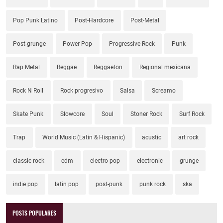
Pop Punk Latino
Post-Hardcore
Post-Metal
Post-grunge
Power Pop
Progressive Rock
Punk
Rap Metal
Reggae
Reggaeton
Regional mexicana
Rock N Roll
Rock progresivo
Salsa
Screamo
Skate Punk
Slowcore
Soul
Stoner Rock
Surf Rock
Trap
World Music (Latin & Hispanic)
acustic
art rock
classic rock
edm
electro pop
electronic
grunge
indie pop
latin pop
post-punk
punk rock
ska
POSTS POPULARES