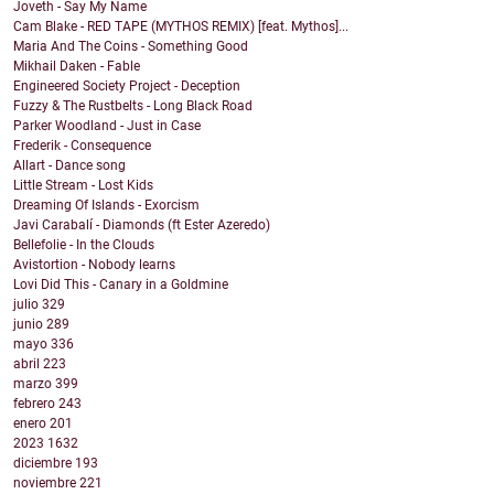
Joveth - Say My Name
Cam Blake - RED TAPE (MYTHOS REMIX) [feat. Mythos]...
Maria And The Coins - Something Good
Mikhail Daken - Fable
Engineered Society Project - Deception
Fuzzy & The Rustbelts - Long Black Road
Parker Woodland - Just in Case
Frederik - Consequence
Allart - Dance song
Little Stream - Lost Kids
Dreaming Of Islands - Exorcism
Javi Carabalí - Diamonds (ft Ester Azeredo)
Bellefolie - In the Clouds
Avistortion - Nobody learns
Lovi Did This - Canary in a Goldmine
julio
329
junio
289
mayo
336
abril
223
marzo
399
febrero
243
enero
201
2023
1632
diciembre
193
noviembre
221