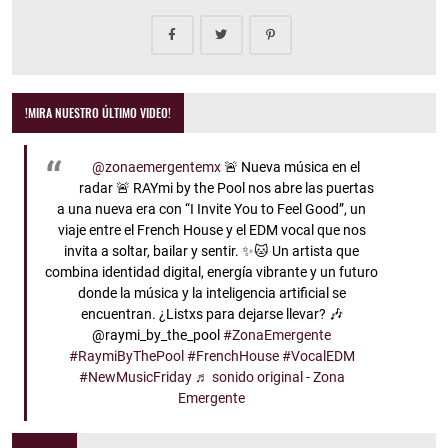
!MIRA NUESTRO ÚLTIMO VIDEO!
@zonaemergentemx
🚨 Nueva música en el
radar 🚨 RAYmi by the Pool nos abre las puertas
a una nueva era con “I Invite You to Feel Good”, un
viaje entre el French House y el EDM vocal que nos
invita a soltar, bailar y sentir. ✨🐱 Un artista que
combina identidad digital, energía vibrante y un futuro
donde la música y la inteligencia artificial se
encuentran. ¿Listxs para dejarse llevar? 🎶
@raymi_by_the_pool
#ZonaEmergente
#RaymiByThePool
#FrenchHouse
#VocalEDM
#NewMusicFriday
♬ sonido original - Zona
Emergente