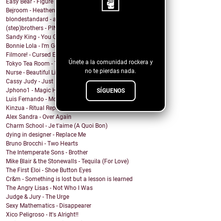
Easy Bear - Figure It Out
Bejroom - Heathens
blondestandard - arms of another
(step)brothers - PINOT NOIR
¡Sigue nuestro
Sandy King - You Got Me Mixed Up With That Bottle
blog!
Bonnie Lola - I'm Going Home
Filmore! - Cursed Energy
Únete a la comunidad rockera y
Tokyo Tea Room - Tell Me How
no te pierdas nada.
Nurse - Beautiful Lie
Cassy Judy - Just For Being Who We Are
Jphono1 - Magic Here
SÍGUENOS
Luis Fernando - Modo Avion
Kinzua - Ritual Repeat
Alex Sandra - Over Again
Charm School - Je t'aime (A Quoi Bon)
dying in designer - Replace Me
Bruno Brocchi - Two Hearts
The Intemperate Sons - Brother
Mike Blair & the Stonewalls - Tequila (For Love)
The First Eloi - Shoe Button Eyes
Cr&m - Something is lost but a lesson is learned
The Angry Lisas - Not Who I Was
Judge & Jury - The Urge
Sexy Mathematics - Disappearer
Xico Peligroso - It's Alright!!