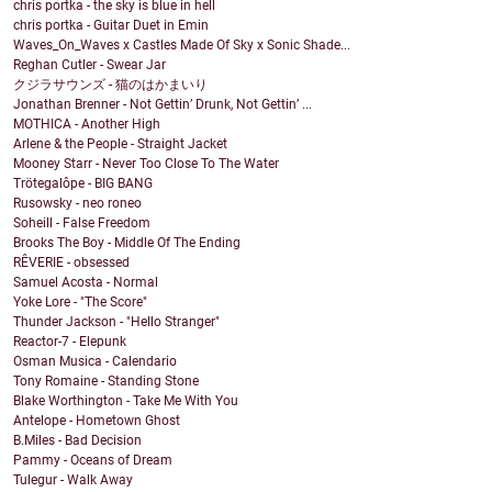
chris portka - the sky is blue in hell
chris portka - Guitar Duet in Emin
Waves_On_Waves x Castles Made Of Sky x Sonic Shade...
Reghan Cutler - Swear Jar
クジラサウンズ - 猫のはかまいり
Jonathan Brenner - Not Gettin’ Drunk, Not Gettin’ ...
MOTHICA - Another High
Arlene & the People - Straight Jacket
Mooney Starr - Never Too Close To The Water
Trötegalôpe - BIG BANG
Rusowsky - neo roneo
Soheill - False Freedom
Brooks The Boy - Middle Of The Ending
RÊVERIE - obsessed
Samuel Acosta - Normal
Yoke Lore - "The Score"
Thunder Jackson - "Hello Stranger"
Reactor-7 - Elepunk
Osman Musica - Calendario
Tony Romaine - Standing Stone
Blake Worthington - Take Me With You
Antelope - Hometown Ghost
B.Miles - Bad Decision
Pammy - Oceans of Dream
Tulegur - Walk Away