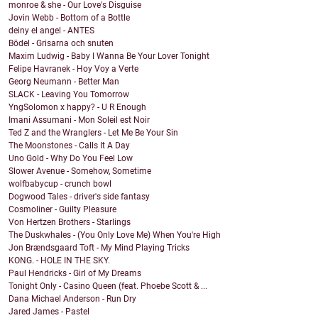
monroe & she - Our Love's Disguise
Jovin Webb - Bottom of a Bottle
deiny el angel - ANTES
Bödel - Grisarna och snuten
Maxim Ludwig - Baby I Wanna Be Your Lover Tonight
Felipe Havranek - Hoy Voy a Verte
Georg Neumann - Better Man
SLACK - Leaving You Tomorrow
YngSolomon x happy? - U R Enough
Imani Assumani - Mon Soleil est Noir
Ted Z and the Wranglers - Let Me Be Your Sin
The Moonstones - Calls It A Day
Uno Gold - Why Do You Feel Low
Slower Avenue - Somehow, Sometime
wolfbabycup - crunch bowl
Dogwood Tales - driver's side fantasy
Cosmoliner - Guilty Pleasure
Von Hertzen Brothers - Starlings
The Duskwhales - (You Only Love Me) When You're High
Jon Brændsgaard Toft - My Mind Playing Tricks
KONG. - HOLE IN THE SKY.
Paul Hendricks - Girl of My Dreams
Tonight Only - Casino Queen (feat. Phoebe Scott & ...
Dana Michael Anderson - Run Dry
Jared James - Pastel