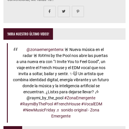
!MIRA NUESTRO ÚLTIMO VIDEO!
@zonaemergentemx
🚨 Nueva música en el
radar 🚨 RAYmi by the Pool nos abre las puertas
a una nueva era con “I Invite You to Feel Good”, un
viaje entre el French House y el EDM vocal que nos
invita a soltar, bailar y sentir. ✨🐱 Un artista que
combina identidad digital, energía vibrante y un futuro
donde la música y la inteligencia artificial se
encuentran. ¿Listxs para dejarse llevar? 🎶
@raymi_by_the_pool
#ZonaEmergente
#RaymiByThePool
#FrenchHouse
#VocalEDM
#NewMusicFriday
♬ sonido original - Zona
Emergente