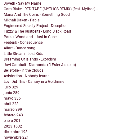
Joveth - Say My Name
Cam Blake - RED TAPE (MYTHOS REMIX) [feat. Mythos]...
Maria And The Coins - Something Good
Mikhail Daken - Fable
Engineered Society Project - Deception
Fuzzy & The Rustbelts - Long Black Road
Parker Woodland - Just in Case
Frederik - Consequence
Allart - Dance song
Little Stream - Lost Kids
Dreaming Of Islands - Exorcism
Javi Carabalí - Diamonds (ft Ester Azeredo)
Bellefolie - In the Clouds
Avistortion - Nobody learns
Lovi Did This - Canary in a Goldmine
julio
329
junio
289
mayo
336
abril
223
marzo
399
febrero
243
enero
201
2023
1632
diciembre
193
noviembre
221