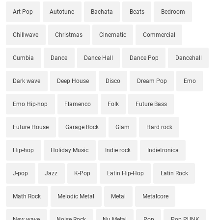
Art Pop
Autotune
Bachata
Beats
Bedroom
Chillwave
Christmas
Cinematic
Commercial
Cumbia
Dance
Dance Hall
Dance Pop
Dancehall
Dark wave
Deep House
Disco
Dream Pop
Emo
Emo Hip-hop
Flamenco
Folk
Future Bass
Future House
Garage Rock
Glam
Hard rock
Hip-hop
Holiday Music
Indie rock
Indietronica
J-pop
Jazz
K-Pop
Latin Hip-Hop
Latin Rock
Math Rock
Melodic Metal
Metal
Metalcore
New wave
Noise Rock
Nu Metal
Pop
Pop PUNK