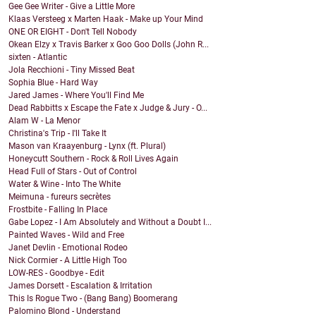
Gee Gee Writer - Give a Little More
Klaas Versteeg x Marten Haak - Make up Your Mind
ONE OR EIGHT - Don't Tell Nobody
Okean Elzy x Travis Barker x Goo Goo Dolls (John R...
sixten - Atlantic
Jola Recchioni - Tiny Missed Beat
Sophia Blue - Hard Way
Jared James - Where You'll Find Me
Dead Rabbitts x Escape the Fate x Judge & Jury - O...
Alam W - La Menor
Christina's Trip - I'll Take It
Mason van Kraayenburg - Lynx (ft. Plural)
Honeycutt Southern - Rock & Roll Lives Again
Head Full of Stars - Out of Control
Water & Wine - Into The White
Meimuna - fureurs secrètes
Frostbite - Falling In Place
Gabe Lopez - I Am Absolutely and Without a Doubt I...
Painted Waves - Wild and Free
Janet Devlin - Emotional Rodeo
Nick Cormier - A Little High Too
LOW-RES - Goodbye - Edit
James Dorsett - Escalation & Irritation
This Is Rogue Two - (Bang Bang) Boomerang
Palomino Blond - Understand