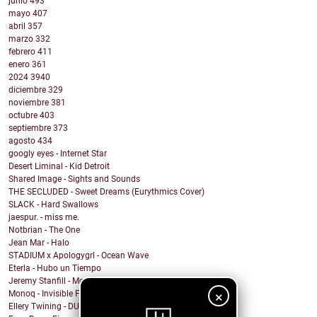
junio
493
mayo
407
abril
357
marzo
332
febrero
411
enero
361
2024
3940
diciembre
329
noviembre
381
octubre
403
septiembre
373
agosto
434
googly eyes - Internet Star
Desert Liminal - Kid Detroit
Shared Image - Sights and Sounds
THE SECLUDED - Sweet Dreams (Eurythmics Cover)
SLACK - Hard Swallows
jaespur. - miss me.
Notbrian - The One
Jean Mar - Halo
STADIUM x Apologygrl - Ocean Wave
Eterla - Hubo un Tiempo
Jeremy Stanfill - Moving Day
×
Monoq - Invisible Finish Line
Ellery Twining - DUSTY SPRINGFIELD'S RECORD COLLEC...