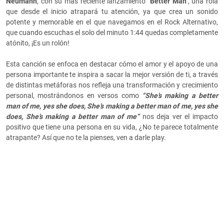
Neumann
, con su más reciente lanzamiento
"Better Man"
, una rola
que desde el inicio atrapará tu atención, ya que crea un sonido
potente y memorable en el que navegamos en el Rock Alternativo,
que cuando escuchas el solo del minuto 1:44 quedas completamente
atónito, ¡Es un rolón!
Esta canción se enfoca en destacar cómo el amor y el apoyo de una
persona importante te inspira a sacar la mejor versión de ti, a través
de distintas metáforas nos refleja una transformación y crecimiento
personal, mostrándonos en versos como
“She’s making a better
man of me, yes she does, She’s making a better man of me, yes she
does, She’s making a better man of me”
nos deja ver el impacto
positivo que tiene una persona en su vida, ¿No te parece totalmente
atrapante? Así que no te la pienses, ven a darle play.