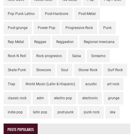
Pop Punk Latino
Post-Hardcore
Post-Metal
Post-grunge
Power Pop
Progressive Rock
Punk
Rap Metal
Reggae
Reggaeton
Regional mexicana
Rock N Roll
Rock progresivo
Salsa
Screamo
Skate Punk
Slowcore
Soul
Stoner Rock
Surf Rock
Trap
World Music (Latin & Hispanic)
acustic
art rock
classic rock
edm
electro pop
electronic
grunge
indie pop
latin pop
post-punk
punk rock
ska
POSTS POPULARES