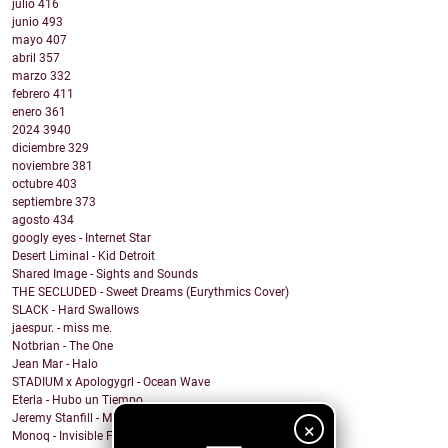
julio
416
junio
493
mayo
407
abril
357
marzo
332
febrero
411
enero
361
2024
3940
diciembre
329
noviembre
381
octubre
403
septiembre
373
agosto
434
googly eyes - Internet Star
Desert Liminal - Kid Detroit
Shared Image - Sights and Sounds
THE SECLUDED - Sweet Dreams (Eurythmics Cover)
SLACK - Hard Swallows
jaespur. - miss me.
Notbrian - The One
Jean Mar - Halo
STADIUM x Apologygrl - Ocean Wave
Eterla - Hubo un Tiempo
Jeremy Stanfill - Moving Day
×
Monoq - Invisible Finish Line