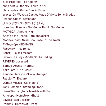
Xico Peligroso - It's Alright!!
chris portka - the sky is blue in hell
chris portka - Guitar Duet in Emin
Waves_On_Waves x Castles Made Of Sky x Sonic Shade...
Reghan Cutler - Swear Jar
クジラサウンズ - 猫のはかまいり
Jonathan Brenner - Not Gettin’ Drunk, Not Gettin’ ...
MOTHICA - Another High
Arlene & the People - Straight Jacket
Mooney Starr - Never Too Close To The Water
Trötegalôpe - BIG BANG
Rusowsky - neo roneo
Soheill - False Freedom
Brooks The Boy - Middle Of The Ending
RÊVERIE - obsessed
Samuel Acosta - Normal
Yoke Lore - "The Score"
Thunder Jackson - "Hello Stranger"
Reactor-7 - Elepunk
Osman Musica - Calendario
Tony Romaine - Standing Stone
Blake Worthington - Take Me With You
Antelope - Hometown Ghost
B.Miles - Bad Decision
Pammy - Oceans of Dream