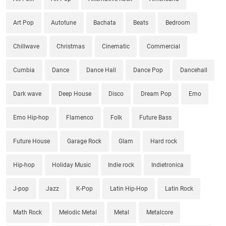
Art Pop
Autotune
Bachata
Beats
Bedroom
Chillwave
Christmas
Cinematic
Commercial
Cumbia
Dance
Dance Hall
Dance Pop
Dancehall
Dark wave
Deep House
Disco
Dream Pop
Emo
Emo Hip-hop
Flamenco
Folk
Future Bass
Future House
Garage Rock
Glam
Hard rock
Hip-hop
Holiday Music
Indie rock
Indietronica
J-pop
Jazz
K-Pop
Latin Hip-Hop
Latin Rock
Math Rock
Melodic Metal
Metal
Metalcore