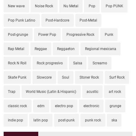
New wave
Noise Rock
Nu Metal
Pop
Pop PUNK
Pop Punk Latino
Post-Hardcore
Post-Metal
Post-grunge
Power Pop
Progressive Rock
Punk
Rap Metal
Reggae
Reggaeton
Regional mexicana
Rock N Roll
Rock progresivo
Salsa
Screamo
Skate Punk
Slowcore
Soul
Stoner Rock
Surf Rock
Trap
World Music (Latin & Hispanic)
acustic
art rock
classic rock
edm
electro pop
electronic
grunge
indie pop
latin pop
post-punk
punk rock
ska