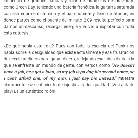
influencia de grandes bandas y rolas de los inicios de los 2000's
como Green Day, teniendo una batería frenética, la guitarra saturada
con esa enorme distorsión y el bajo potente y lleno de ataque, en
donde partes como el puente del minuto 2:09 resulta perfecto para
darnos un descanso, recargar energía y volver a explotar con toda
esta catarsis.
¿De qué habla esta rola? Pues con toda la esencia del Punk nos
habla sobre la desigualdad que existe actualmente y esa frustración
de necesitar dinero para ganar dinero, reflejando esa luhca diaria a la
que se enfrenta un mundo de gente, con versos como
“He doesn’t
have a job, he’s got a loan, so my job is paying his second home, so
I can’t afford one, of my own, I just pay his instead.”
muestra
claramente ese sentimiento de injusticia y desigualdad. ¡Ven a darle
play! Es un auténtico rolón!