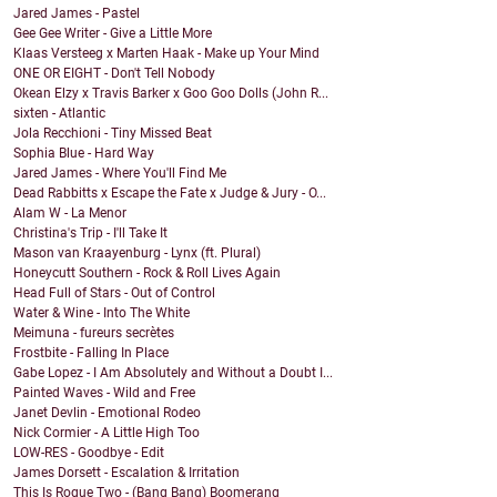
Jared James - Pastel
Gee Gee Writer - Give a Little More
Klaas Versteeg x Marten Haak - Make up Your Mind
ONE OR EIGHT - Don't Tell Nobody
Okean Elzy x Travis Barker x Goo Goo Dolls (John R...
sixten - Atlantic
Jola Recchioni - Tiny Missed Beat
Sophia Blue - Hard Way
Jared James - Where You'll Find Me
Dead Rabbitts x Escape the Fate x Judge & Jury - O...
Alam W - La Menor
Christina's Trip - I'll Take It
Mason van Kraayenburg - Lynx (ft. Plural)
Honeycutt Southern - Rock & Roll Lives Again
Head Full of Stars - Out of Control
Water & Wine - Into The White
Meimuna - fureurs secrètes
Frostbite - Falling In Place
Gabe Lopez - I Am Absolutely and Without a Doubt I...
Painted Waves - Wild and Free
Janet Devlin - Emotional Rodeo
Nick Cormier - A Little High Too
LOW-RES - Goodbye - Edit
James Dorsett - Escalation & Irritation
This Is Rogue Two - (Bang Bang) Boomerang