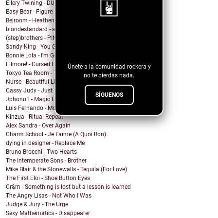
Ellery Twining - DUSTY SPRINGFIELD'S RECORD COLLEC...
Easy Bear - Figure It Out
Bejroom - Heathens
blondestandard - arms of another
¡Sigue nuestro
(step)brothers - PINOT NOIR
Sandy King - You Got Me Mixed Up With That Bottle
blog!
Bonnie Lola - I'm Going Home
Filmore! - Cursed Energy
Únete a la comunidad rockera y
Tokyo Tea Room - Tell Me How
no te pierdas nada.
Nurse - Beautiful Lie
Cassy Judy - Just For Being Who We Are
SÍGUENOS
Jphono1 - Magic Here
Luis Fernando - Modo Avion
Kinzua - Ritual Repeat
Alex Sandra - Over Again
Charm School - Je t'aime (A Quoi Bon)
dying in designer - Replace Me
Bruno Brocchi - Two Hearts
The Intemperate Sons - Brother
Mike Blair & the Stonewalls - Tequila (For Love)
The First Eloi - Shoe Button Eyes
Cr&m - Something is lost but a lesson is learned
The Angry Lisas - Not Who I Was
Judge & Jury - The Urge
Sexy Mathematics - Disappearer