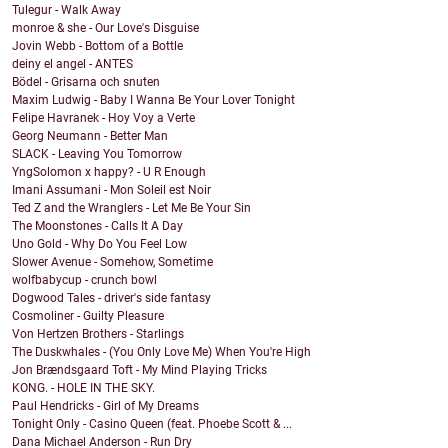
Tulegur - Walk Away
monroe & she - Our Love's Disguise
Jovin Webb - Bottom of a Bottle
deiny el angel - ANTES
Bödel - Grisarna och snuten
Maxim Ludwig - Baby I Wanna Be Your Lover Tonight
Felipe Havranek - Hoy Voy a Verte
Georg Neumann - Better Man
SLACK - Leaving You Tomorrow
YngSolomon x happy? - U R Enough
Imani Assumani - Mon Soleil est Noir
Ted Z and the Wranglers - Let Me Be Your Sin
The Moonstones - Calls It A Day
Uno Gold - Why Do You Feel Low
Slower Avenue - Somehow, Sometime
wolfbabycup - crunch bowl
Dogwood Tales - driver's side fantasy
Cosmoliner - Guilty Pleasure
Von Hertzen Brothers - Starlings
The Duskwhales - (You Only Love Me) When You're High
Jon Brændsgaard Toft - My Mind Playing Tricks
KONG. - HOLE IN THE SKY.
Paul Hendricks - Girl of My Dreams
Tonight Only - Casino Queen (feat. Phoebe Scott & ...
Dana Michael Anderson - Run Dry