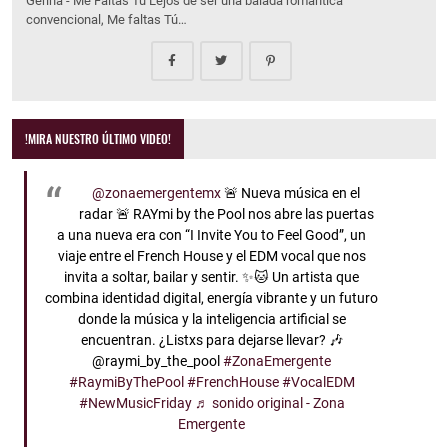
Gerina - Me Faltas Tu Lejos de ser una balada romántica
convencional, Me faltas Tú…
!MIRA NUESTRO ÚLTIMO VIDEO!
@zonaemergentemx
🚨 Nueva música en el
radar 🚨 RAYmi by the Pool nos abre las puertas
a una nueva era con “I Invite You to Feel Good”, un
viaje entre el French House y el EDM vocal que nos
invita a soltar, bailar y sentir. ✨🐱 Un artista que
combina identidad digital, energía vibrante y un futuro
donde la música y la inteligencia artificial se
encuentran. ¿Listxs para dejarse llevar? 🎶
@raymi_by_the_pool
#ZonaEmergente
#RaymiByThePool
#FrenchHouse
#VocalEDM
#NewMusicFriday
♬ sonido original - Zona
Emergente