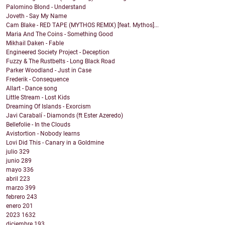
Palomino Blond - Understand
Joveth - Say My Name
Cam Blake - RED TAPE (MYTHOS REMIX) [feat. Mythos]...
Maria And The Coins - Something Good
Mikhail Daken - Fable
Engineered Society Project - Deception
Fuzzy & The Rustbelts - Long Black Road
Parker Woodland - Just in Case
Frederik - Consequence
Allart - Dance song
Little Stream - Lost Kids
Dreaming Of Islands - Exorcism
Javi Carabalí - Diamonds (ft Ester Azeredo)
Bellefolie - In the Clouds
Avistortion - Nobody learns
Lovi Did This - Canary in a Goldmine
julio
329
junio
289
mayo
336
abril
223
marzo
399
febrero
243
enero
201
2023
1632
diciembre
193