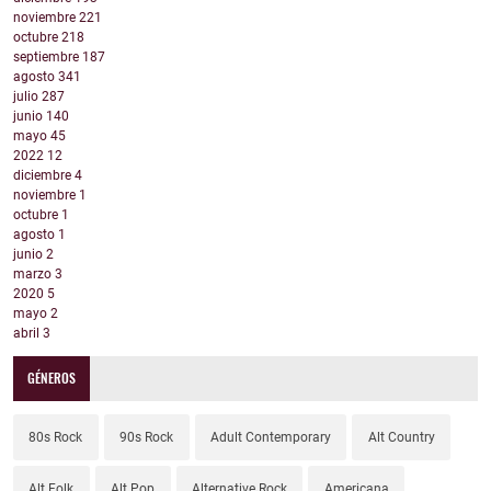
noviembre
221
octubre
218
septiembre
187
agosto
341
julio
287
junio
140
mayo
45
2022
12
diciembre
4
noviembre
1
octubre
1
agosto
1
junio
2
marzo
3
2020
5
mayo
2
abril
3
GÉNEROS
80s Rock
90s Rock
Adult Contemporary
Alt Country
Alt Folk
Alt Pop
Alternative Rock
Americana